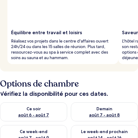
Équilibre entre travail et loisirs
Saveurs
Réalisez vos projets dans le centre d'affaires ouvert
L'hôtel 
24h/24 ou dans les 15 salles de réunion. Plus tard,
son rest
ressourcez-vous au spa à service complet avec des
options 
soins au sauna et au hammam.
déjeuner
Options de chambre
Vérifiez la disponibilité pour ces dates.
Vérifier la disponibilité pour ce soir août 6 - août 7
Vérifier la disponibilité pour 
Ce soir
Demain
août 6 - août 7
août 7 - août 8
Vérifier la disponibilité pour ce week-end août 7 - août 9
Vérifier la disponibilité pour 
Ce week-end
Le week-end prochain
août 7 - août 9
août 14 - août 16