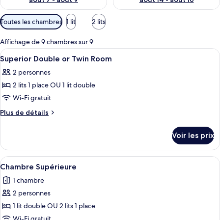
Filtres
Toutes les chambres
1 lit
2 lits
disponibles
pour
Affichage de 9 chambres sur 9
les
Afficher
Une chambre d’hôtel avec deux lits, u
11
Superior Double or Twin Room
chambres
toutes
2 personnes
les
2 lits 1 place OU 1 lit double
photos
pour
Wi-Fi gratuit
ce
Plus
Plus de détails
type
de
détails
de
Voir les prix
sur
chambre :
le
Superior
type
Afficher
Une chambre d’hôtel comprenant un li
7
Double
de
Chambre Supérieure
toutes
chambre
or
1 chambre
Superior
les
Twin
Double
2 personnes
photos
Room
or
pour
1 lit double OU 2 lits 1 place
Twin
ce
Room
Wi-Fi gratuit