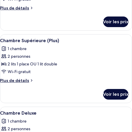
type
Plus
Plus de détails
de
de
chambre :
détails
Voir les prix
sur
Chambre
le
Supérieure
type
Afficher
Chambre Supérieure (Plus) | Literie de
4
de
Chambre Supérieure (Plus)
toutes
chambre
1 chambre
Chambre
les
Supérieure
2 personnes
photos
pour
2 lits 1 place OU 1 lit double
ce
Wi-Fi gratuit
type
Plus
Plus de détails
de
de
chambre :
détails
Voir les prix
sur
Chambre
le
Supérieure
type
Afficher
Une chambre d’hôtel avec un lit, un bu
(Plus)
10
de
Chambre Deluxe
toutes
chambre
1 chambre
Chambre
les
Supérieure
2 personnes
photos