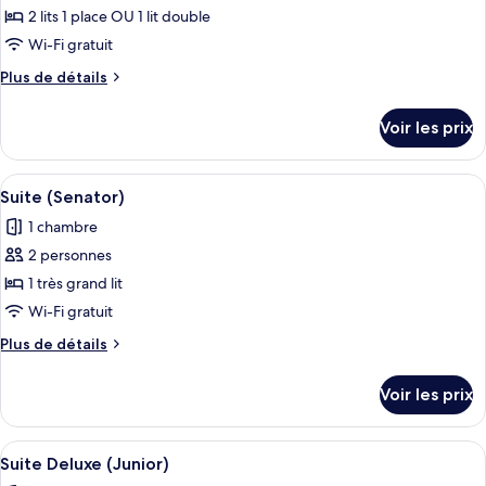
(Plus)
pour
2 lits 1 place OU 1 lit double
ce
Wi-Fi gratuit
type
Plus
Plus de détails
de
de
chambre :
détails
Voir les prix
sur
Chambre
le
Deluxe
type
Afficher
Une salle de bain moderne avec une gr
8
de
Suite (Senator)
toutes
chambre
1 chambre
Chambre
les
Deluxe
2 personnes
photos
pour
1 très grand lit
ce
Wi-Fi gratuit
type
Plus
Plus de détails
de
de
chambre :
détails
Voir les prix
sur
Suite
le
(Senator)
type
Afficher
Une salle de bain moderne dotée d’un 
11
de
Suite Deluxe (Junior)
toutes
chambre