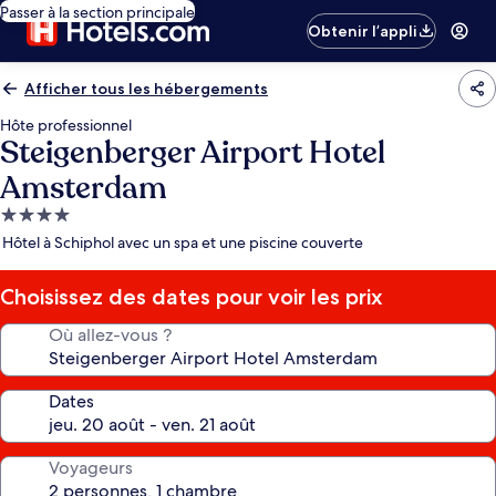
Passer à la section principale
Obtenir l’appli
Afficher tous les hébergements
Hôte professionnel
Steigenberger Airport Hotel
Amsterdam
Hébergement
4.0 étoiles
Hôtel à Schiphol avec un spa et une piscine couverte
Choisissez des dates pour voir les prix
Où allez-vous ?
Dates
Voyageurs