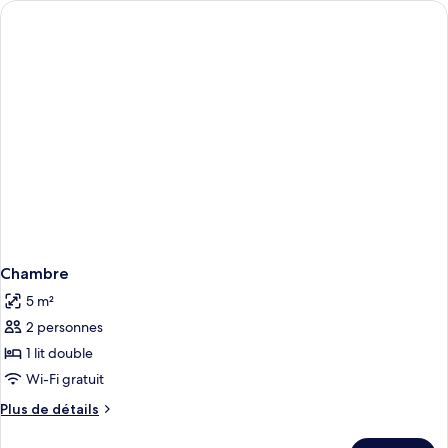
de
chambre
Chambre
Chambre
5 m²
2 personnes
1 lit double
Wi-Fi gratuit
Plus
Plus de détails
de
détails