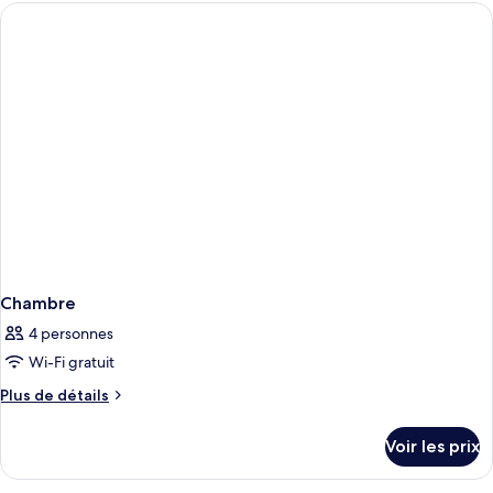
type
de
chambre
Suite
Junior
Chambre
4 personnes
Wi-Fi gratuit
Plus
Plus de détails
de
détails
Voir les prix
sur
le
type