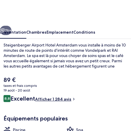
Airport
Hotel
Amsterdam
cédent
Suivant
76+
Présentation
Chambres
Emplacement
Conditions
Steigenberger Airport Hotel Amsterdam vous installe à moins de 10
minutes de route de points d'intérêt comme Vondelpark et RAI
Amsterdam. Le spa est là pour vous choyer de soins spas et le café
vous accueille également si jamais vous avez un petit creux. Parmi
les autres petits avantages de cet hébergement figurent une
piscine couverte, une navette vers et depuis l'aéroport et un bar /
salon. Les autres voyageurs ne tarissent pas d'éloges en ce qui
Le
89 €
concerne le personnel attentionné et le petit déjeuner.
prix
taxes et frais compris
actuel
19 août - 20 août
Piscine couverte, accès possible de 07
est
Avis
Excellent
8,8
Afficher 1 284 avis
de
8,8 sur 10
voyageurs
89 €.
Équipements populaires
Piscine
Spa