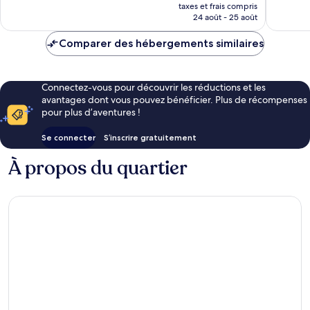
nouveau
bien,
1 937 avis
taxes et frais compris
prix
1 826 avi
24 août - 25 août
est
de
Comparer des hébergements similaires
90 €
Connectez-vous pour découvrir les réductions et les
avantages dont vous pouvez bénéficier. Plus de récompenses
pour plus d’aventures !
Se connecter
S’inscrire gratuitement
À propos du quartier