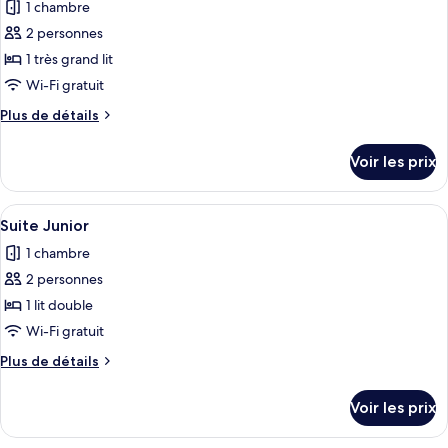
1 chambre
Suite
les
(Senator)
2 personnes
photos
pour
1 très grand lit
ce
Wi-Fi gratuit
type
Plus
Plus de détails
de
de
chambre :
détails
Voir les prix
sur
Suite
le
Deluxe
type
Afficher
Une chambre d’hôtel comprenant un lit
(Junior)
4
de
Suite Junior
toutes
chambre
1 chambre
Suite
les
Deluxe
2 personnes
photos
(Junior)
pour
1 lit double
ce
Wi-Fi gratuit
type
Plus
Plus de détails
de
de
chambre :
détails
Voir les prix
sur
Suite
le
Junior