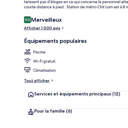
tarissent pas d'éloges en ce qui concerne le personnel att
courte distance à pied : Station de métro Chit Lom est à 8 
Avis
Merveilleux
9,0
9,0 sur 10
Hall
voyageurs
Afficher 1 000 avis
Équipements populaires
Piscine
Wi-Fi gratuit
Climatisation
Tout afficher
Services et équipements principaux
(12)
Pour la famille
(6)