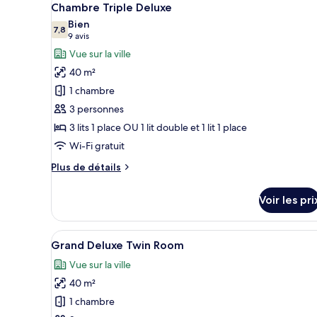
4
de
Chambre Triple Deluxe
toutes
chambre
Bien
Two-
les
7,8
7,8 sur 10
(9 avis)
9 avis
Bedroom
photos
Vue sur la ville
Suite
pour
40 m²
ce
1 chambre
type
3 personnes
de
3 lits 1 place OU 1 lit double et 1 lit 1 place
chambre :
Chambre
Wi-Fi gratuit
Triple
Plus
Plus de détails
Deluxe
de
détails
Voir les pri
sur
le
type
Afficher
Une chambre d’hôtel avec un gr
5
de
Grand Deluxe Twin Room
toutes
chambre
Vue sur la ville
Chambre
les
Triple
40 m²
photos
Deluxe
pour
1 chambre