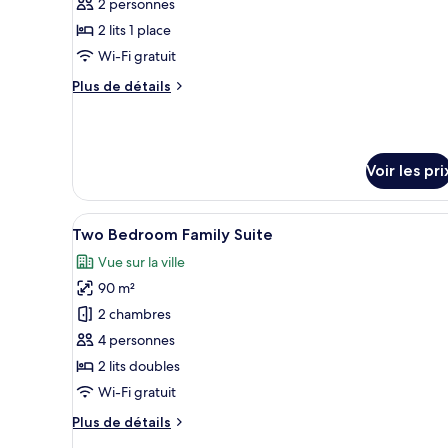
ce
2 personnes
type
2 lits 1 place
de
Wi-Fi gratuit
chambre :
Plus
Plus de détails
Grand
de
Deluxe
détails
Twin
sur
le
Room
Voir les pri
type
de
chambre
Afficher
Une chambre d’hôtel moderne do
Grand
6
Two Bedroom Family Suite
toutes
Deluxe
Vue sur la ville
Twin
les
Room
90 m²
photos
pour
2 chambres
ce
4 personnes
type
2 lits doubles
de
Wi-Fi gratuit
chambre :
Plus
Plus de détails
Two
de