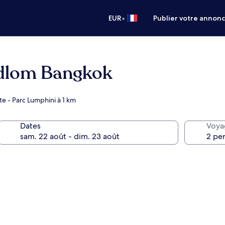
•
EUR
Publier votre annon
idlom Bangkok
te - Parc Lumphini à 1 km
Dates
Voya