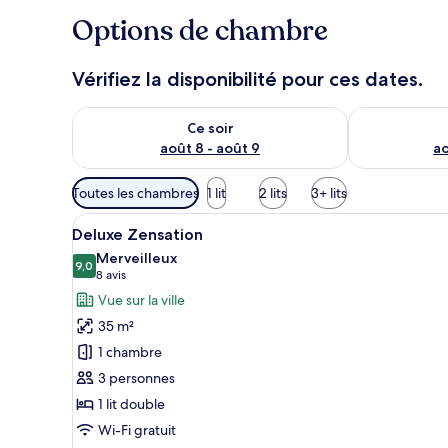
Options de chambre
Vérifiez la disponibilité pour ces dates.
Vérifier la disponibilité pour ce soir août 8 - août 9
Vérifier la di
Ce soir
août 8 - août 9
ao
Filtres
Toutes les chambres
1 lit
2 lits
3+ lits
disponibles
Afficher
Une chambre d’hôtel moderne do
pour
5
Deluxe Zensation
toutes
les
Merveilleux
les
9,0
chambres
9,0 sur 10
(8 avis)
8 avis
photos
Vue sur la ville
pour
35 m²
ce
1 chambre
type
3 personnes
de
1 lit double
chambre :
Deluxe
Wi-Fi gratuit