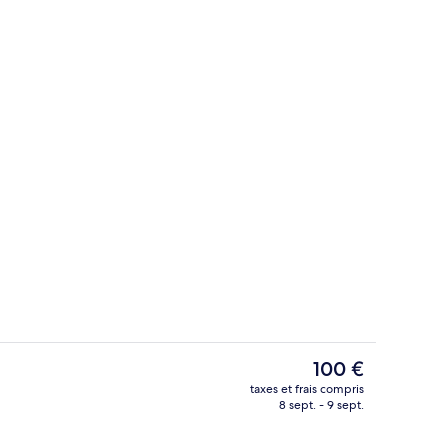
erte
Vue depuis l’hébergement
Le
100 €
prix
taxes et frais compris
actuel
8 sept. - 9 sept.
quet
Façade de l’hébergement
est
de