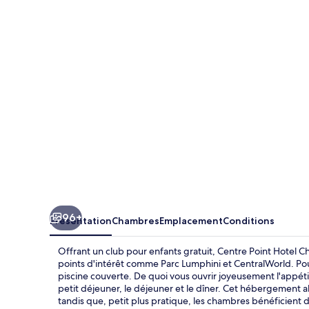
Point
Hotel
Chidlom
Bangkok
96+
Présentation
Chambres
Emplacement
Conditions
Offrant un club pour enfants gratuit, Centre Point Hotel
points d'intérêt comme Parc Lumphini et CentralWorld. Pour 
piscine couverte. De quoi vous ouvrir joyeusement l'appétit
petit déjeuner, le déjeuner et le dîner. Cet hébergement abr
tandis que, petit plus pratique, les chambres bénéficient 