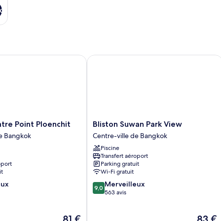
x
 Point Ploenchit
Bliston Suwan Park View
Bliston
re Point Ploenchit
Bliston Suwan Park View
Suwan
de Bangkok
Centre-ville de Bangkok
Park
Piscine
View
Transfert aéroport
Centre-
oport
Parking gratuit
ville
it
Wi-Fi gratuit
de
9.0
eux
Merveilleux
Bangkok
9,0
sur
563 avis
10,
Merveilleux,
Le
Le
81 €
83 €
563 avis