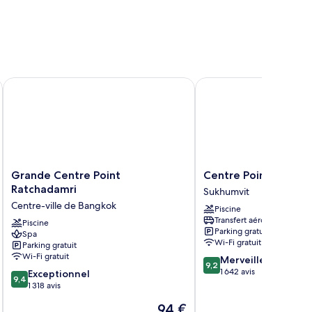
Grande Centre Point Ratchadamri
Centre Point Sukhumvit
Grande
Centre
Grande Centre Point
Centre Point Sukhum
Centre
Point
Ratchadamri
Sukhumvit
Point
Sukhumvit
Centre-ville de Bangkok
Piscine
Ratchadamri
10
Transfert aéroport
Centre-
Piscine
Sukhumvit
Parking gratuit
Spa
ville
Wi-Fi gratuit
Parking gratuit
de
Wi-Fi gratuit
9.2
Merveilleux
Bangkok
9,2
sur
1 642 avis
9.4
Exceptionnel
9,4
10,
sur
1 318 avis
Merveilleux,
10,
Le
94 €
1 642 avis
Exceptionnel,