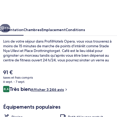
Opera
cédent
Suivant
77+
Présentation
Chambres
Emplacement
Conditions
Lors de votre séjour dans ProfilHotels Opera, vous vous trouverez à
moins de 15 minutes de marche de points d'intérêt comme Stade
Nya Ullevi et Place Drottningtorget. Café est le lieu idéal pour
grignoter un morceau tandis qu'après vous être bien dépensé au
centre de fitness ouvert 24 h/24, vous pourrez siroter un verre au
bar/salon. Au menu des petits plus offerts sur place, on trouve une
piscine couverte, un sauna et un hammam. Sympa non ? Les autres
Le
91 €
voyageurs ne tarissent pas d'éloges en ce qui concerne le personnel
prix
taxes et frais compris
attentionné et le petit déjeuner. Les transports publics sont
actuel
6 sept. - 7 sept.
rapidement accessibles à pied : Arrêt de tram Göteborg Nordstan
Piscine couverte
est
Avis
se situe à quelques pas et Station Göteborg Centralst Drottningt, à
Très bien
8,4
Afficher 3 246 avis
de
8,4 sur 10
2 min de marche à peine.
voyageurs
91 €.
Équipements populaires