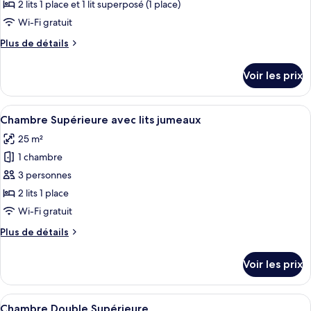
ce
jumeaux
2 lits 1 place et 1 lit superposé (1 place)
type
Wi-Fi gratuit
de
Plus
Plus de détails
chambre :
de
Classic
détails
Voir les prix
sur
Room
le
Four
type
Afficher
Une chambre d’hôtel avec un grand lit,
6
de
Chambre Supérieure avec lits jumeaux
toutes
chambre
25 m²
Classic
les
Room
1 chambre
photos
Four
pour
3 personnes
ce
2 lits 1 place
type
Wi-Fi gratuit
de
Plus
Plus de détails
chambre :
de
Chambre
détails
Voir les prix
sur
Supérieure
le
avec
type
Afficher
Une chambre d’hôtel avec un grand lit,
lits
5
de
Chambre Double Supérieure