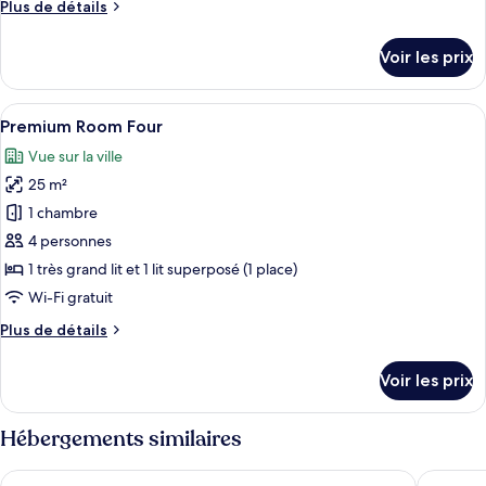
Plus
Plus de détails
Premium
de
Room
détails
Voir les prix
Balcony
sur
le
type
Afficher
Premium Room Four | Coffres-forts da
6
de
Premium Room Four
toutes
chambre
Vue sur la ville
Premium
les
Room
25 m²
photos
Balcony
pour
1 chambre
ce
4 personnes
type
1 très grand lit et 1 lit superposé (1 place)
de
Wi-Fi gratuit
chambre :
Plus
Plus de détails
Premium
de
Room
détails
Voir les prix
Four
sur
le
type
Hébergements similaires
de
chambre
Scandic Europa
Radisson
Premium