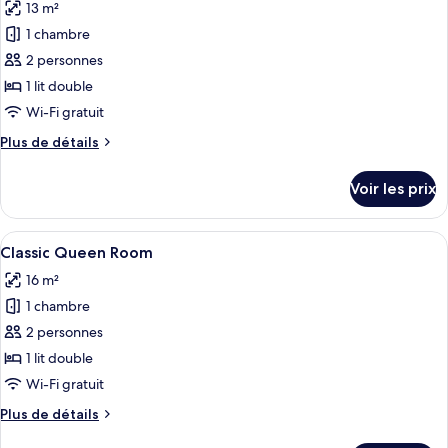
13 m²
Chambre
les
Simple
1 chambre
photos
Classique
pour
2 personnes
ce
1 lit double
type
Wi-Fi gratuit
de
Plus
Plus de détails
chambre :
de
Chambre
détails
Voir les prix
sur
Classique
le
type
Afficher
Une chambre d’hôtel avec un grand lit,
5
de
Classic Queen Room
toutes
chambre
16 m²
Chambre
les
Classique
1 chambre
photos
pour
2 personnes
ce
1 lit double
type
Wi-Fi gratuit
de
Plus
Plus de détails
chambre :
de