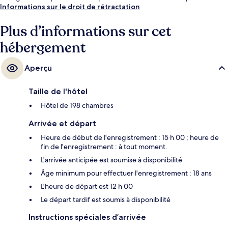
déjeuner. Les transports publics sont rapidement accessibles à pied :
Informations sur le droit de rétractation
Arrêt de tram Göteborg Nordstan se situe à quelques pas et Station
Göteborg Centralst Drottningt, à 2 min de marche à peine.
Plus d’informations sur cet
hébergement
Aperçu
Taille de l'hôtel
Hôtel de 198 chambres
Arrivée et départ
Heure de début de l'enregistrement : 15 h 00 ; heure de
fin de l'enregistrement : à tout moment.
L'arrivée anticipée est soumise à disponibilité
Âge minimum pour effectuer l'enregistrement : 18 ans
L'heure de départ est 12 h 00
Le départ tardif est soumis à disponibilité
Instructions spéciales d’arrivée