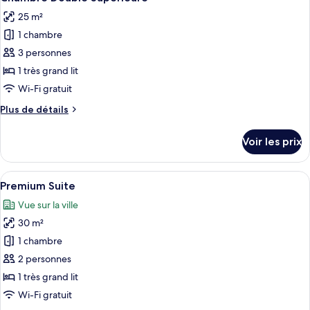
toutes
jumeaux
chambre
25 m²
Chambre
les
Supérieure
1 chambre
photos
avec
pour
3 personnes
lits
ce
jumeaux
1 très grand lit
type
Wi-Fi gratuit
de
Plus
Plus de détails
chambre :
de
Chambre
détails
Voir les prix
sur
Double
le
Supérieure
type
Afficher
Un salon moderne avec un canapé roug
5
de
Premium Suite
toutes
chambre
Vue sur la ville
Chambre
les
Double
30 m²
photos
Supérieure
pour
1 chambre
ce
2 personnes
type
1 très grand lit
de
Wi-Fi gratuit
chambre :