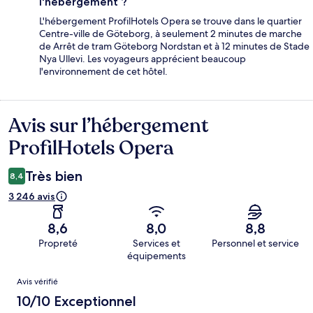
l'hébergement ?
L'hébergement ProfilHotels Opera se trouve dans le quartier
Centre-ville de Göteborg, à seulement 2 minutes de marche
de Arrêt de tram Göteborg Nordstan et à 12 minutes de Stade
Nya Ullevi. Les voyageurs apprécient beaucoup
l'environnement de cet hôtel.
Avis sur l’hébergement
Avis
ProfilHotels Opera
Très bien
8,4
3 246 avis
8,6
8,0
8,8
Propreté
Services et
Personnel et service
équipements
Avis
Avis vérifié
10/10 Exceptionnel