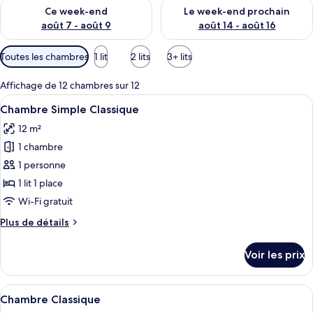
Vérifier la disponibilité pour ce week-end août 7 - août 9
Vérifier la disponibilité pour 
Ce week-end
Le week-end prochain
août 7 - août 9
août 14 - août 16
Filtres
Toutes les chambres
1 lit
2 lits
3+ lits
disponibles
pour
Affichage de 12 chambres sur 12
les
Afficher
Un lit bien fait, avec une couverture r
7
Chambre Simple Classique
chambres
toutes
12 m²
les
1 chambre
photos
pour
1 personne
ce
1 lit 1 place
type
Wi-Fi gratuit
de
Plus
Plus de détails
chambre :
de
Chambre
détails
Voir les prix
sur
Simple
le
Classique
type
Afficher
Une chambre d’hôtel avec un grand lit,
6
de
Chambre Classique
toutes
chambre