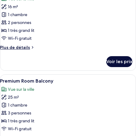
Suite
les
16 m²
photos
pour
1 chambre
ce
2 personnes
type
1 très grand lit
de
Wi-Fi gratuit
chambre :
Plus
Plus de détails
Premium
de
Room
détails
Voir les prix
sur
le
type
Afficher
Une chambre d’hôtel avec un lit, un bu
5
de
Premium Room Balcony
toutes
chambre
Vue sur la ville
Premium
les
Room
25 m²
photos
pour
1 chambre
ce
3 personnes
type
1 très grand lit
de
Wi-Fi gratuit
chambre :