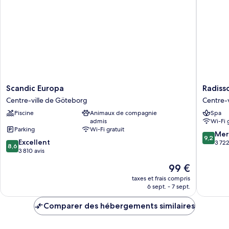
Room
Four
Scandic
Radisso
Scandic Europa
Radiss
Europa
Blu
Centre-ville de Göteborg
Centre-
Centre-
Scandin
Piscine
Animaux de compagnie
Spa
ville
Hotel
admis
Wi-Fi 
de
Centre-
Parking
Wi-Fi gratuit
Göteborg
ville
9.2
Mer
9,2
8.6
Excellent
de
sur
3 722
8,6
sur
3 810 avis
Götebo
10,
10,
Merveill
Le
99 €
Excellent,
3 722 av
nouveau
3 810 avis
taxes et frais compris
prix
6 sept. - 7 sept.
est
de
Comparer des hébergements similaires
99 €