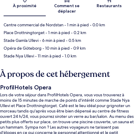
Carte
À proximité
Comment se
Restaurants
déplacer
Centre commercial de Nordstan
- 1 min à pied
- 0.0 km
Place Drottningtorget
- 1 min à pied
- 0.2 km
Stade Gamla Ullevi
- 6 min à pied
- 0.5 km
Opéra de Göteborg
- 10 min à pied
- 0.9 km
Stade Nya Ullevi
- 11 min à pied
- 1.0 km
À propos de cet hébergement
ProfilHotels Opera
Lors de votre séjour dans ProfilHotels Opera, vous vous trouverez à
moins de 15 minutes de marche de points d'intérêt comme Stade Nya
Ullevi et Place Drottningtorget. Café est le lieu idéal pour grignoter un
morceau tandis qu'après vous être bien dépensé au centre de fitness
ouvert 24 h/24, vous pourrez siroter un verre au bar/salon. Au menu des
petits plus offerts sur place, on trouve une piscine couverte, un sauna et
un hammam. Sympa non ? Les autres voyageurs ne tarissent pas
d'éloges en ce qui concerne le personnel attentionné et le petit