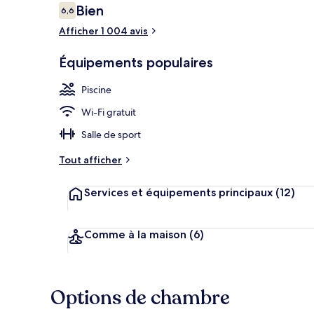
Avis
Bien
6,6
6,6 sur 10
voyageurs
Afficher 1 004 avis
Piscine extér
Équipements populaires
Piscine
Wi-Fi gratuit
Salle de sport
Tout afficher
Services et équipements principaux
(12)
Comme à la maison
(6)
Options de chambre