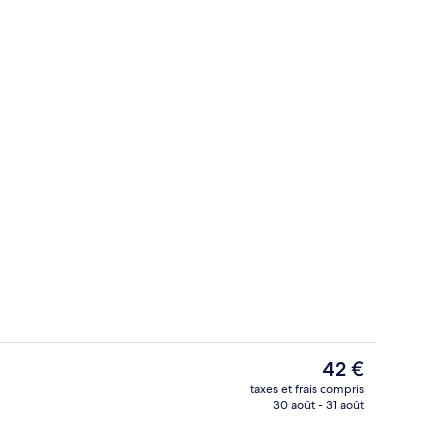
Jardin
Le
42 €
prix
taxes et frais compris
actuel
30 août - 31 août
Piscine extérieure (ouverte en saison)
est
de