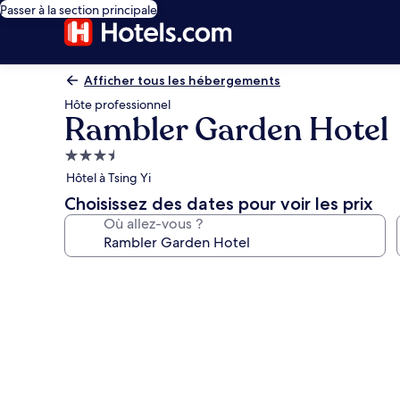
Passer à la section principale
Afficher tous les hébergements
Hôte professionnel
Rambler Garden Hotel
Hébergement
3.5 étoiles
Hôtel à Tsing Yi
Choisissez des dates pour voir les prix
Où allez-vous ?
Galerie
photos
de
l’hébergement
Rambler