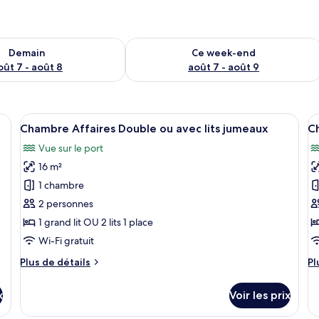
sponibilité pour demain août 7 - août 8
Vérifier la disponibilité pour ce week
Demain
Ce week-end
oût 7 - août 8
août 7 - août 9
and lit, un bureau, une chaise et un téléviseur.
Afficher
Vue sur l’eau
A
4
Chambre Affaires Double ou avec lits jumeaux
C
toutes
t
Vue sur le port
les
le
16 m²
photos
p
pour
p
1 chambre
ce
c
2 personnes
type
t
1 grand lit OU 2 lits 1 place
de
d
Wi-Fi gratuit
chambre :
c
Plus
Pl
Plus de détails
Pl
Chambre
C
de
d
Affaires
S
détails
dé
x
Voir les prix
Double
a
sur
su
le
le
ou
li