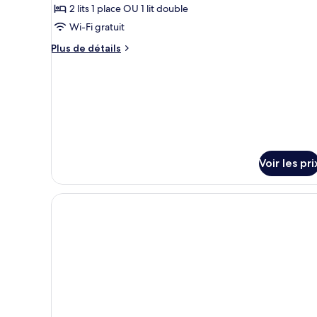
lits
type
2 lits 1 place OU 1 lit double
jumeaux
de
Wi-Fi gratuit
chambre :
Plus
Plus de détails
Chambre
de
Double
détails
ou
sur
le
avec
type
lits
de
jumeaux
chambre
Chambre
Double
Voir les pri
ou
avec
lits
jumeaux