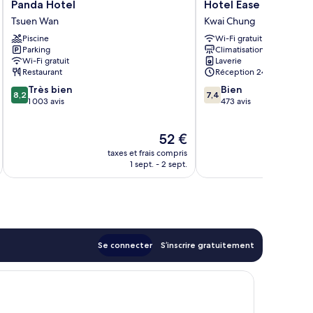
Panda
Hotel
Panda Hotel
Hotel Ease Access T
Hotel
Ease
Tsuen Wan
Kwai Chung
Tsuen
Access
Piscine
Wi-Fi gratuit
Wan
Tsuen
Parking
Climatisation
Wan
Wi-Fi gratuit
Laverie
Kwai
Restaurant
Réception 24 h/24
Chung
8.2
7.4
Très bien
Bien
8,2
7,4
sur
sur
1 003 avis
473 avis
10,
10,
Très
Bien,
Le
52 €
bien,
473 avis
u
nouveau
1 003 avis
taxes et frais compris
tax
prix
1 sept. - 2 sept.
est
de
52 €
Se connecter
S’inscrire gratuitement