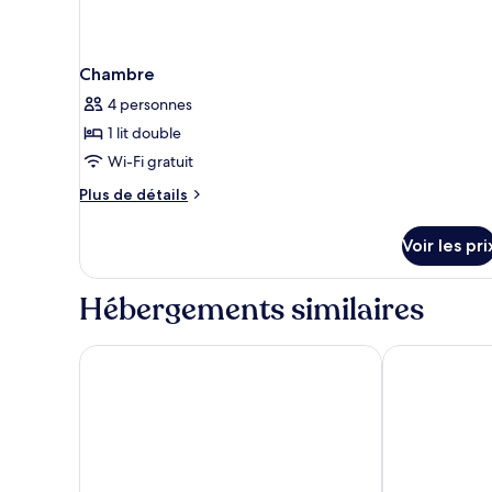
Chambre
4 personnes
1 lit double
Wi-Fi gratuit
Plus
Plus de détails
de
détails
Voir les pri
sur
le
type
Hébergements similaires
de
chambre
Chambre
Rambler Oasis Hotel
Dorsett Tsue