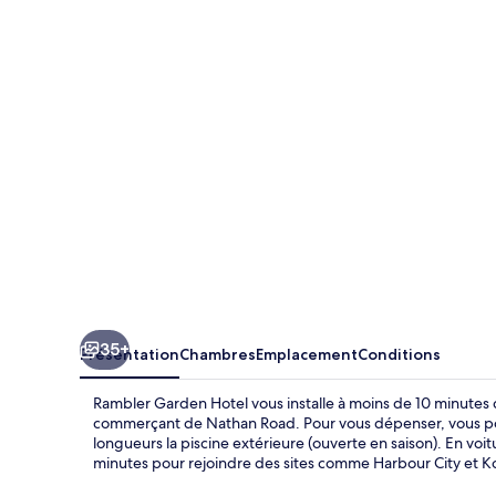
Garden
Hotel
35+
Présentation
Chambres
Emplacement
Conditions
Rambler Garden Hotel vous installe à moins de 10 minutes 
commerçant de Nathan Road. Pour vous dépenser, vous pourr
longueurs la piscine extérieure (ouverte en saison). En voi
minutes pour rejoindre des sites comme Harbour City et K