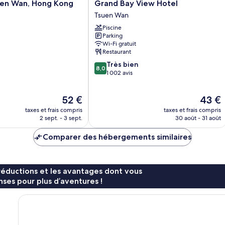
Grand
uen Wan, Hong Kong
Grand Bay View Hotel
Bay
Tsuen Wan
View
Piscine
Hotel
Parking
Tsuen
Wi-Fi gratuit
Wan
Restaurant
8.0
Très bien
8,0
sur
1 002 avis
10,
Très
Le
Le
52 €
43 €
bien,
nouveau
nouvea
1 002 avis
taxes et frais compris
taxes et frais compris
prix
prix
2 sept. - 3 sept.
30 août - 31 août
est
est
de
de
Comparer des hébergements similaires
52 €
43 €
réductions et les avantages dont vous
ses pour plus d’aventures !