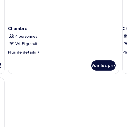
Chambre
C
4 personnes
Wi-Fi gratuit
Plus
Pl
Plus de détails
Pl
de
d
détails
dé
x
Voir les prix
sur
su
le
le
type
ty
de
d
chambre
c
Chambre
C