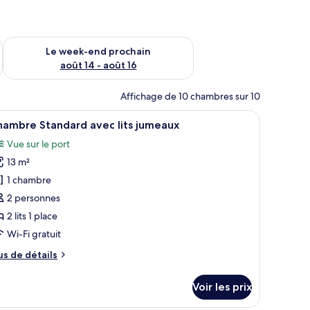
-end août 7 - août 9
Vérifier la disponibilité pour le week-end prochain août 14 - a
Le week-end prochain
août 14 - août 16
Affichage de 10 chambres sur 10
fficher
Une chambre d’hôtel avec deux lits, un bureau,
4
hambre Standard avec lits jumeaux
outes
Vue sur le port
s
13 m²
hotos
our
1 chambre
e
2 personnes
ype
2 lits 1 place
e
Wi-Fi gratuit
hambre :
us
us de détails
hambre
e
tandard
tails
Voir les prix
vec
r
ts