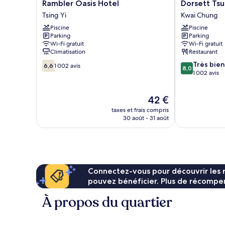
Rambler
Dorsett
Rambler Oasis Hotel
Dorsett Ts
Oasis
Tsuen
Tsing Yi
Kwai Chung
Hotel
Wan,
Piscine
Piscine
Tsing
Hong
Parking
Parking
Yi
Kong
Wi-Fi gratuit
Wi-Fi gratuit
Kwai
Climatisation
Restaurant
Chung
6.6
8.0
Très bien
6,6
1 002 avis
8,0
sur
sur
1 002 avis
10,
10,
1 002 avis
Très
Le
42 €
bien,
nouveau
1 002 avis
taxes et frais compris
prix
30 août - 31 août
est
de
42 €
Connectez-vous pour découvrir les 
pouvez bénéficier. Plus de récompen
À propos du quartier