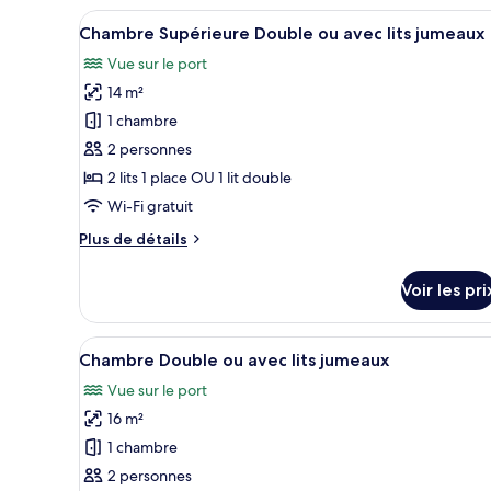
de
Afficher
Une chambre d’hôtel avec deux l
avec
chambre
4
Chambre Supérieure Double ou avec lits jumeaux
Chambre
toutes
lits
Deluxe
Vue sur le port
les
jumeaux
Double
14 m²
photos
ou
avec
pour
1 chambre
lits
ce
2 personnes
jumeaux
type
2 lits 1 place OU 1 lit double
de
Wi-Fi gratuit
chambre :
Plus
Plus de détails
Chambre
de
Supérieure
détails
Voir les pri
Double
sur
le
ou
type
Afficher
Vue sur l’eau
avec
4
de
Chambre Double ou avec lits jumeaux
toutes
lits
chambre
Vue sur le port
Chambre
les
jumeaux
Supérieure
16 m²
photos
Double
pour
1 chambre
ou
ce
avec
2 personnes