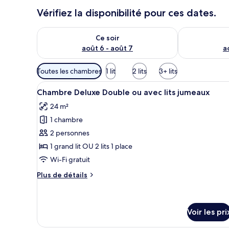
Vérifiez la disponibilité pour ces dates.
Vérifier la disponibilité pour ce soir août 6 - août 7
Vérifier la di
Ce soir
août 6 - août 7
a
Filtres
Toutes les chambres
1 lit
2 lits
3+ lits
disponibles
Afficher
Une chambre d’hôtel avec un gr
pour
4
Chambre Deluxe Double ou avec lits jumeaux
toutes
les
24 m²
les
chambres
1 chambre
photos
pour
2 personnes
ce
1 grand lit OU 2 lits 1 place
type
Wi-Fi gratuit
de
Plus
Plus de détails
chambre :
de
Chambre
détails
sur
Deluxe
le
Voir les pri
Double
type
ou