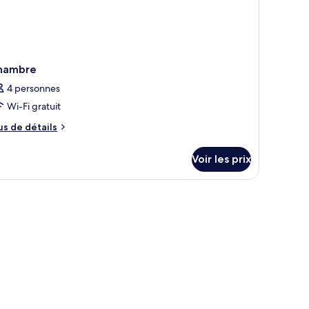
hambre
4 personnes
Wi-Fi gratuit
us
us de détails
e
tails
Voir les prix
r
pe
e
hambre
hambre