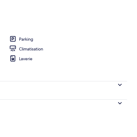
ieure (ouverte en saison)
Parking
Climatisation
Laverie