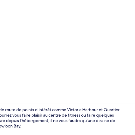
Extérieur
de route de points d'intérêt comme Victoria Harbour et Quartier
ez vous faire plaisir au centre de fitness ou faire quelques
ture depuis l'hébergement, il ne vous faudra qu'une dizaine de
Hall
owloon Bay.