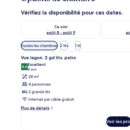
Vérifiez la disponibilité pour ces dates.
Vérifier la disponibilité pour ce soir août 8 - août 9
Vérifier la di
Ce soir
août 8 - août 9
ao
Filtres
Toutes les chambres
2 lits
1 lit
disponibles
Afficher
Une chambre d’hôtel avec deux l
pour
3
Vue lagon, 2 gd lits, patio
toutes
les
Excellent
les
8,6
chambres
8,6 sur 10
(8 avis)
8 avis
photos
28 m²
pour
4 personnes
ce
2 grands lits
type
Internet par câble gratuit
de
chambre :
Plus
Plus de détails
de
Vue
détails
lagon,
Voir les pri
sur
2 gd
le