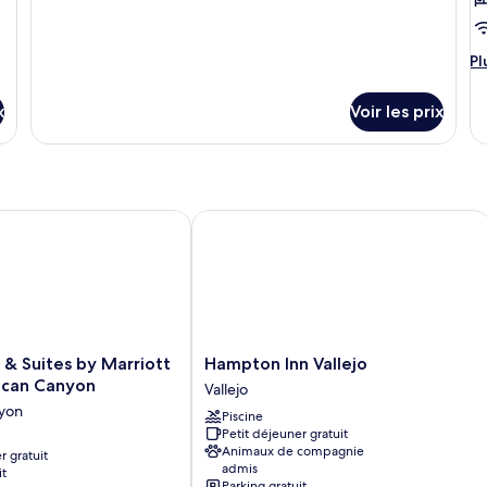
Bathtub
Mobility
Accessible
Bathtub
Pl
Pl
d
dé
x
Voir les prix
su
le
ty
d
c
De
n by IHG
 & Suites by Marriott Napa American Canyon
Hampton Inn Vallejo
Ki
R
Hampton
n & Suites by Marriott
Hampton Inn Vallejo
Inn
can Canyon
Vallejo
Vallejo
yon
Piscine
Vallejo
Petit déjeuner gratuit
Animaux de compagnie
r gratuit
admis
it
Parking gratuit