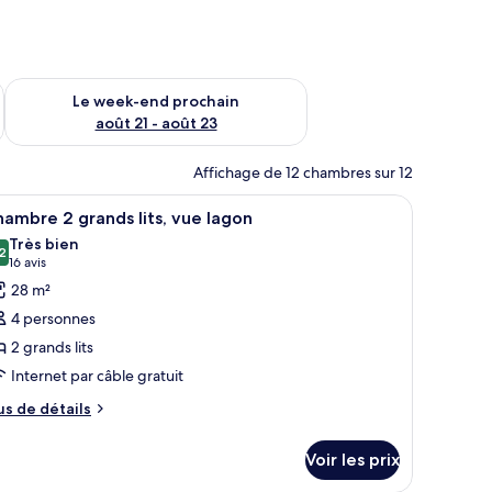
-end août 14 - août 16
Vérifier la disponibilité pour le week-end prochain août 21 - 
Le week-end prochain
août 21 - août 23
Affichage de 12 chambres sur 12
n.
 bureau avec une chaise, une télévision et un appareil de climatisation.
fficher
Une chambre d’hôtel avec deux lits, un bureau 
3
ambre 2 grands lits, vue lagon
outes
Très bien
s
2
8,2 sur 10
(16 avis)
16 avis
hotos
28 m²
our
4 personnes
e
2 grands lits
ype
Internet par câble gratuit
e
hambre :
us
us de détails
e
hambre
tails
 grands
Voir les prix
r
ts,