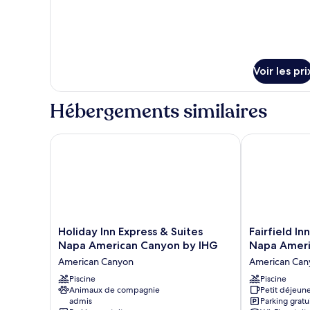
Queen
Room
Beds
With
2
And
Queen
Roll
Beds
Voir les pri
In
And
Roll
Shower-
In
Mobility
Hébergements similaires
Shower-
Accessible
Mobility
Non-
Accessible
Holiday Inn Express & Suites Napa American Canyo
Fairfield Inn
Non-
Smoking
Smoking
Holiday
Fairfield
Holiday Inn Express & Suites
Fairfield In
Inn
Inn
Napa American Canyon by IHG
Napa Ameri
Express
&
American Canyon
American Can
&
Suites
Suites
Piscine
by
Piscine
Animaux de compagnie
Petit déjeune
Napa
Marriott
admis
Parking gratu
American
Napa