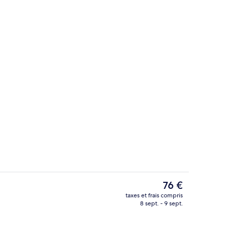
Piscine extérieure, parasols de plage, 
Le
76 €
prix
taxes et frais compris
actuel
8 sept. - 9 sept.
Petit déjeuner préparé sur commande 
est
de