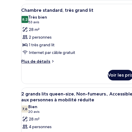
lits,
type
Afficher
Une chambre d’hôtel avec un li
4
de
Chambre standard, très grand lit
patio
toutes
chambre
Très bien
Vue
les
8,2
8,2 sur 10
(53 avis)
53 avis
lagon,
photos
28 m²
2 gd
pour
lits,
2 personnes
ce
patio
1 très grand lit
type
Internet par câble gratuit
de
chambre :
Plus
Plus de détails
de
Chambre
détails
standard,
Voir les pri
sur
très
le
grand
type
Afficher
Une chambre d’hôtel avec deux l
3
de
2 grands lits queen-size, Non-fumeurs., Accessibl
lit
toutes
chambre
aux personnes à mobilité réduite
Chambre
les
Bien
standard,
7,6
photos
7,6 sur 10
(20 avis)
20 avis
très
pour
28 m²
grand
ce
lit
4 personnes
type