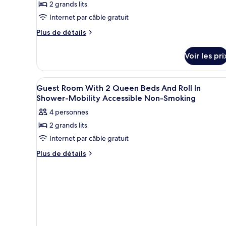
2 grands lits
de
Internet par câble gratuit
chambre :
Plus
2
Plus de détails
de
grands
détails
lits
Voir les pri
sur
queen-
le
type
size,
Afficher
Literie de qualité supérieure, 
1
de
Guest Room With 2 Queen Beds And Roll In
Non-
toutes
chambre
Shower-Mobility Accessible Non-Smoking
fumeurs.,
2
les
4 personnes
Accessible
grands
photos
lits
aux
2 grands lits
pour
queen-
personnes
Internet par câble gratuit
ce
size,
à
Non-
type
Plus
Plus de détails
fumeurs.,
mobilité
de
de
Accessible
détails
réduite
chambre :
aux
sur
Guest
personnes
le
à
Room
type
mobilité
de
With
réduite
chambre
2
Guest