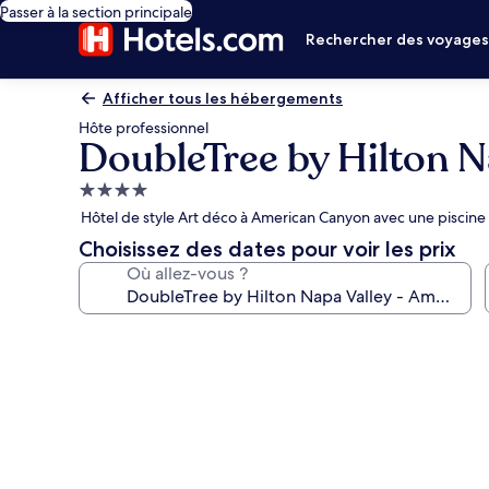
Passer à la section principale
Rechercher des voyage
Afficher tous les hébergements
Hôte professionnel
DoubleTree by Hilton 
Hébergement
4.0 étoiles
Hôtel de style Art déco à American Canyon avec une piscine 
Choisissez des dates pour voir les prix
Où allez-vous ?
Galerie
photos
de
l’hébergement
DoubleTree