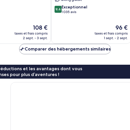
9.4
Exceptionnel
9,4
sur
1 035 avis
10,
Exceptionnel,
Le
Le
108 €
96 €
1 035 avis
nouveau
nouvea
taxes et frais compris
taxes et frais compris
prix
prix
2 sept. - 3 sept.
1 sept. - 2 sept.
est
est
de
de
Comparer des hébergements similaires
108 €
96 €
réductions et les avantages dont vous
ses pour plus d’aventures !