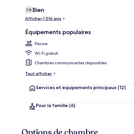
Avis
Bien
7,8
7,8 sur 10
voyageurs
Afficher 1 016 avis
Extérieur
Équipements populaires
Piscine
Wi-Fi gratuit
Chambres communicantes disponibles
Tout afficher
Services et équipements principaux
(12)
Pour la famille
(6)
Options de chambre