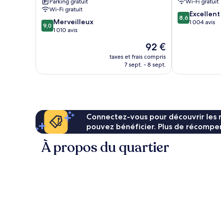
Parking gratuit
Wi-Fi gratuit
Canyon
American
Wi-Fi gratuit
8.6
by
Canyon
Excellent
8,6
9.0
Merveilleux
sur
IHG
American
1 004 avis
9,0
sur
1 010 avis
10,
American
Canyon
10,
Excellent,
Canyon
Le
92 €
Merveilleux,
1 004 avis
nouveau
1 010 avis
taxes et frais compris
prix
7 sept. - 8 sept.
est
de
92 €
Connectez-vous pour découvrir les 
pouvez bénéficier. Plus de récompen
À propos du quartier