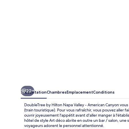
by
Hilton
Napa
Valley
-
American
Canyon
22+
Présentation
Chambres
Emplacement
Conditions
DoubleTree by Hilton Napa Valley - American Canyon vous 
(train touristique). Pour vous rafraîchir, vous pouvez aller 
ouvrir joyeusement l'appétit avant d'aller manger à l'établi
hôtel de style Art déco abrite en outre un bar / salon, une 
voyageurs adorent le personnel attentionné.