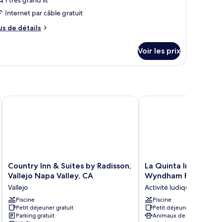
1 très grand lit
Internet par câble gratuit
us
us de détails
e
tails
Voir les prix
r
pe
e
hambre
luxe
Country Inn & Suites by Radisson, Vallejo Napa Valley, CA
La Quinta Inn & Suites
ng
oom
Country
La
Country Inn & Suites by Radisson,
La Quinta Inn & Suit
Inn
Quinta
Vallejo Napa Valley, CA
Wyndham Fairfield -
&
Inn
Vallejo
Activité ludique Cordelia
Suites
&
by
Piscine
Suites
Piscine
Petit déjeuner gratuit
Petit déjeuner gratuit
Radisson,
by
Parking gratuit
Animaux de compagnie
Vallejo
Wyndham