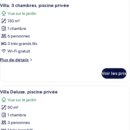
Afficher
Villa, 3 chambres, piscine privée | Lite
privée
25
de
Villa, 3 chambres, piscine privée
toutes
chambre
Vue sur le jardin
Villa,
les
2
130 m²
photos
chambres,
pour
1 chambre
piscine
ce
privée
6 personnes
type
3 très grands lits
de
Wi-Fi gratuit
chambre :
Plus
Plus de détails
Villa,
de
3
détails
Voir les prix
chambres,
sur
le
piscine
type
Afficher
Villa Deluxe, piscine privée | Vue de l
privée
26
de
Villa Deluxe, piscine privée
toutes
chambre
Vue sur le jardin
Villa,
les
3
50 m²
photos
chambres,
pour
1 chambre
piscine
ce
privée
3 personnes
type