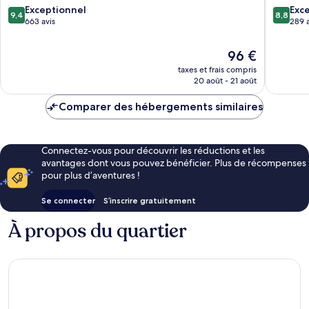
Kresna
9.4
8.8
Exceptionnel
Exce
9,4
8,8
Hospital
sur
sur
663 avis
289 a
Quartier
10,
10,
de
Exceptionnel,
Excellen
Le
96 €
Dyanapu
663 avis
289 avis
nouveau
taxes et frais compris
prix
20 août - 21 août
est
de
Comparer des hébergements similaires
96 €
Connectez-vous pour découvrir les réductions et les
avantages dont vous pouvez bénéficier. Plus de récompenses
pour plus d’aventures !
Se connecter
S’inscrire gratuitement
À propos du quartier