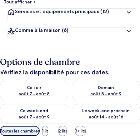
Tout afficher
Services et équipements principaux
(12)
Comme à la maison
(6)
Options de chambre
Vérifiez la disponibilité pour ces dates.
Vérifier la disponibilité pour ce soir août 7 - août 8
Vérifier la disponibilité pour 
Ce soir
Demain
août 7 - août 8
août 8 - août 9
Vérifier la disponibilité pour ce week-end août 7 - août 9
Vérifier la disponibilité pour 
Ce week-end
Le week-end prochain
août 7 - août 9
août 14 - août 16
Filtres
Toutes les chambres
1 lit
2 lits
3+ lits
disponibles