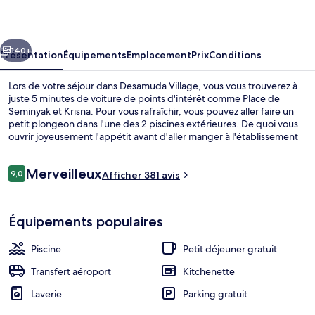
cédent
Suivant
140+
Présentation
Équipements
Emplacement
Prix
Conditions
Lors de votre séjour dans Desamuda Village, vous vous trouverez à
juste 5 minutes de voiture de points d'intérêt comme Place de
Seminyak et Krisna. Pour vous rafraîchir, vous pouvez aller faire un
petit plongeon dans l'une des 2 piscines extérieures. De quoi vous
ouvrir joyeusement l'appétit avant d'aller manger à l'établissement
The Rice Table Restaurant, qui vous sert le petit déjeuner, le
déjeuner et le dîner. Sur place, vous profiterez d'un bar / salon et d'
Avis
Merveilleux
une piscine pour enfants, l'idéal pour un séjour réussi. Les villas
9,0
Afficher 381 avis
9,0 sur 10
voyageurs
bénéficient en outre d'une baignoire relaxante profonde et d'une
kitchenette. Les autres voyageurs adorent le personnel attentionné.
Villa, 3 chambres, piscine privée | Lite
Équipements populaires
Piscine
Petit déjeuner gratuit
Transfert aéroport
Kitchenette
Laverie
Parking gratuit