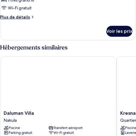
1 très grand lit
de
Wi-Fi gratuit
chambre :
Plus
Plus de détails
Villa
de
Deluxe,
détails
Voir les prix
piscine
sur
le
privée
type
Hébergements similaires
de
chambre
Daluman Villa
Kresna B
Villa
Deluxe,
piscine
privée
Daluman
Kresna
Daluman Villa
Kresna
Villa
By
Nakula
Quartie
Nakula
The
Piscine
Transfert aéroport
Piscin
Sea
Parking gratuit
Wi-Fi gratuit
Laveri
By