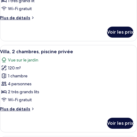
ce
privée
1 très grand lit
type
Wi-Fi gratuit
de
Plus
Plus de détails
chambre :
de
Suite,
détails
Voir les prix
sur
1
le
chambre
type
Afficher
Villa, 2 chambres, piscine privée | Vue
24
de
Villa, 2 chambres, piscine privée
toutes
chambre
Vue sur le jardin
Suite,
les
1
120 m²
photos
chambre
pour
1 chambre
ce
4 personnes
type
2 très grands lits
de
Wi-Fi gratuit
chambre :
Plus
Plus de détails
Villa,
de
2
détails
Voir les prix
chambres,
sur
le
piscine
type