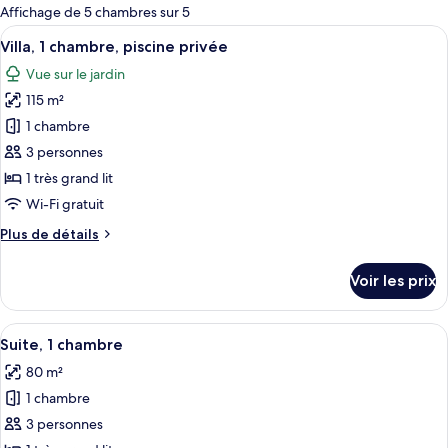
pour
Affichage de 5 chambres sur 5
les
Afficher
Villa, 1 chambre, piscine privée | Liter
13
Villa, 1 chambre, piscine privée
chambres
toutes
Vue sur le jardin
les
115 m²
photos
pour
1 chambre
ce
3 personnes
type
1 très grand lit
de
Wi-Fi gratuit
chambre :
Plus
Plus de détails
Villa,
de
1
détails
Voir les prix
chambre,
sur
le
piscine
type
Afficher
Suite, 1 chambre | Literie de qualité s
privée
18
de
Suite, 1 chambre
toutes
chambre
80 m²
Villa,
les
1
1 chambre
photos
chambre,
pour
3 personnes
piscine