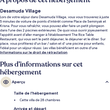
À propos de cet hébergement
Desamuda Village
Lors de votre séjour dans Desamuda Village, vous vous trouverez à juste
5 minutes de voiture de points d'intérêt comme Place de Seminyak et
Krisna. Pour vous rafraîchir, vous pouvez aller faire un petit plongeon
dans l'une des 2 piscines extérieures. De quoi vous ouvrir joyeusement
l'appétit avant d'aller manger à l'établissement The Rice Table
Restaurant, qui vous sert le petit déjeuner, le déjeuner et le dîner. Sur
place, vous profiterez d'un bar / salon et d' une piscine pour enfants,
l'idéal pour un séjour réussi. Les villas bénéficient en outre d'une
baignoire relaxante profonde et d'une kitchenette. Les autres
Informations sur le droit de rétractation
voyageurs adorent le personnel attentionné.
Plus d’informations sur cet
hébergement
Aperçu
Taille de l'hébergement
Cette villa de 28 chambres
Arrivée et départ