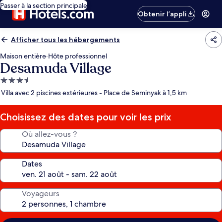
Passer à la section principale
Obtenir l’appli
Afficher tous les hébergements
Maison entière
·
Hôte professionnel
Desamuda Village
Hébergement
3.5 étoiles
Villa avec 2 piscines extérieures - Place de Seminyak à 1,5 km
Choisissez des dates pour voir les prix
Où allez-vous ?
Dates
Voyageurs