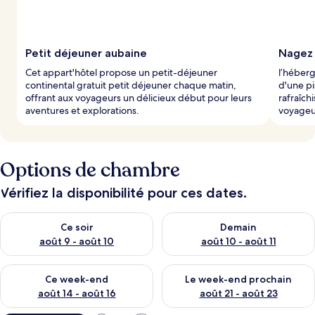
Petit déjeuner aubaine
Nagez 
Cet appart'hôtel propose un petit-déjeuner
l’héberg
continental gratuit petit déjeuner chaque matin,
d'une pi
offrant aux voyageurs un délicieux début pour leurs
rafraîch
aventures et explorations.
voyageu
Options de chambre
Vérifiez la disponibilité pour ces dates.
Vérifier la disponibilité pour ce soir août 9 - août 10
Vérifier la disponibilité pour 
Ce soir
Demain
août 9 - août 10
août 10 - août 11
Vérifier la disponibilité pour ce week-end août 14 - août 16
Vérifier la disponibilité pour
Ce week-end
Le week-end prochain
août 14 - août 16
août 21 - août 23