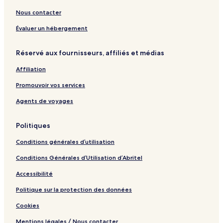
d
f
e
l
a
S
P
l
P
n
Nous contacter
p
a
S
a
H
a
c
u
r
o
Évaluer un hébergement
e
i
k
m
n
t
&
i
Réservé aux fournisseurs, affiliés et médias
g
e
N
n
o
s
a
g
Affiliation
d
&
t
i
A
u
Promouvoir vos services
L
p
r
a
a
a
Agents de voyages
z
r
l
i
t
S
Politiques
s
m
p
e
e
a
Conditions générales d’utilisation
n
t
Conditions Générales d’Utilisation d’Abritel
s
Accessibilité
Politique sur la protection des données
Cookies
Mentions légales / Nous contacter