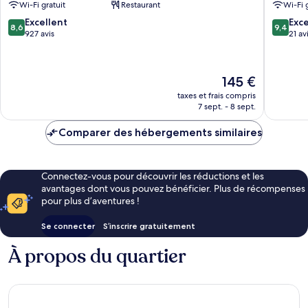
Wi-Fi gratuit
Restaurant
Wi-Fi 
Parchi
ville
del
de
8.6
9.4
Excellent
Exc
8,6
9,4
Garda
Lazise
sur
sur
927 avis
21 av
Lazise
10,
10,
Excellent,
Exceptio
927 avis
21 avis
Le
145 €
nouveau
taxes et frais compris
prix
7 sept. - 8 sept.
est
de
Comparer des hébergements similaires
145 €
Connectez-vous pour découvrir les réductions et les
avantages dont vous pouvez bénéficier. Plus de récompenses
pour plus d’aventures !
Se connecter
S’inscrire gratuitement
À propos du quartier