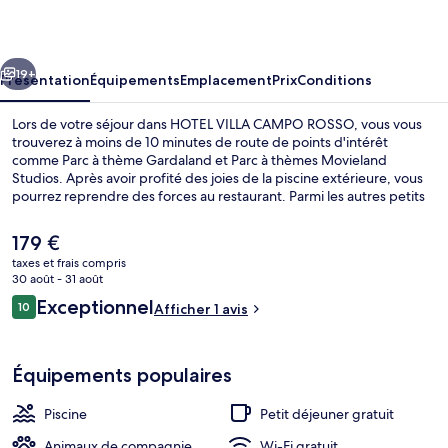
CAMPO
ROSSO
cédent
Suivant
19+
Présentation
Équipements
Emplacement
Prix
Conditions
Lors de votre séjour dans HOTEL VILLA CAMPO ROSSO, vous vous
trouverez à moins de 10 minutes de route de points d'intérêt
comme Parc à thème Gardaland et Parc à thèmes Movieland
Studios. Après avoir profité des joies de la piscine extérieure, vous
pourrez reprendre des forces au restaurant. Parmi les autres petits
avantages de cet hébergement figurent une terrasse et un jardin et
petit plus appréciable, les appartements offrent une télévision à
Le
179 €
écran plat et l'accès Wi-Fi à Internet gratuit.
prix
taxes et frais compris
actuel
30 août - 31 août
Piscine extérieure
est
Avis
Exceptionnel
10
Afficher 1 avis
de
10 sur 10
voyageurs
179 €.
Équipements populaires
Piscine
Petit déjeuner gratuit
Animaux de compagnie
Wi-Fi gratuit