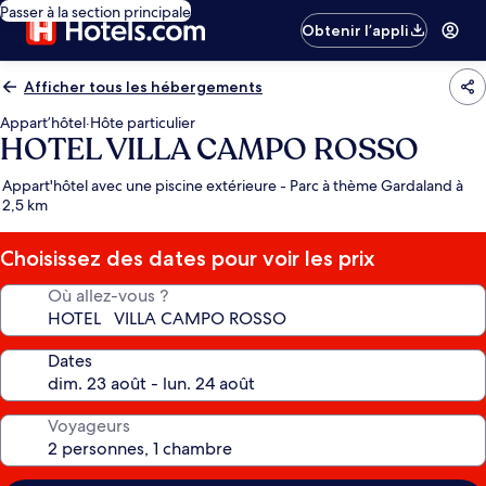
Passer à la section principale
Obtenir l’appli
Afficher tous les hébergements
Appart’hôtel
·
Hôte particulier
HOTEL VILLA CAMPO ROSSO
Appart'hôtel avec une piscine extérieure - Parc à thème Gardaland à
2,5 km
Choisissez des dates pour voir les prix
Où allez-vous ?
Dates
Voyageurs