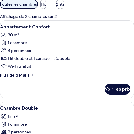
Filtres
Toutes les chambres
1 lit
2 lits
disponibles
pour
Affichage de 2 chambres sur 2
les
Afficher
Un balcon donnant sur une piscine, une 
4
Appartement Confort
chambres
toutes
30 m²
les
1 chambre
photos
pour
4 personnes
ce
1 lit double et 1 canapé-lit (double)
type
Wi-Fi gratuit
de
Plus
Plus de détails
chambre :
de
Appartement
détails
Voir les prix
sur
Confort
le
type
Afficher
Une chambre avec un plafond en bois, 
5
de
Chambre Double
toutes
chambre
18 m²
Appartement
les
Confort
1 chambre
photos
pour
2 personnes