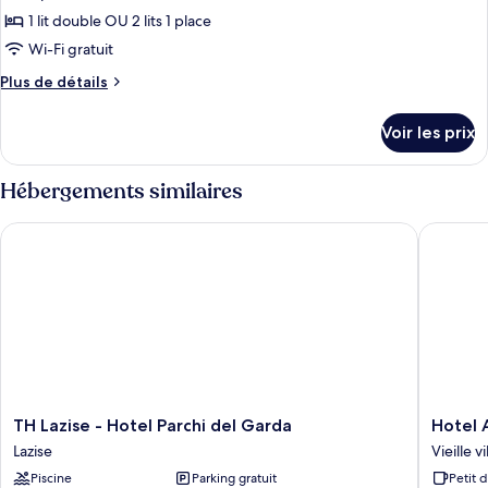
ce
1 lit double OU 2 lits 1 place
type
Wi-Fi gratuit
de
Plus
Plus de détails
chambre :
de
Chambre
détails
Voir les prix
sur
Double
le
type
Hébergements similaires
de
chambre
TH Lazise - Hotel Parchi del Garda
Hotel Al
Chambre
Double
TH
Hotel
TH Lazise - Hotel Parchi del Garda
Hotel 
Lazise
Alla
Lazise
Vieille v
-
Grotta
Piscine
Parking gratuit
Petit 
Hotel
Vieille