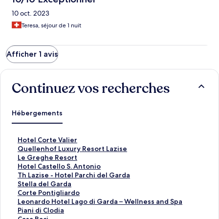
10 oct. 2023
Teresa, séjour de 1 nuit
Afficher 1 avis
Continuez vos recherches
Hébergements
L
Hotel Corte Valier
i
L
Quellenhof Luxury Resort Lazise
e
i
L
Le Greghe Resort
n
e
i
L
Hotel Castello S. Antonio
o
n
e
i
L
Th Lazise - Hotel Parchi del Garda
u
o
n
e
i
L
Stella del Garda
v
u
o
n
e
i
L
Corte Pontigliardo
r
v
u
o
n
e
i
L
Leonardo Hotel Lago di Garda – Wellness and Spa
a
r
v
u
o
n
e
i
L
Piani di Clodia
n
a
r
v
u
o
n
e
i
L
Casa Baci