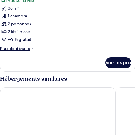
Vue sur la ville
Chambre
les
Supérieure,
38 m²
photos
1
pour
1 chambre
grand
ce
lit
2 personnes
type
2 lits 1 place
de
Wi-Fi gratuit
chambre :
Plus
Plus de détails
Chambre
de
Supérieure
détails
Voir les prix
avec
sur
le
lits
type
Hébergements similaires
jumeaux,
de
2
chambre
Emperador Hotel Buenos Aires
NH Buen
Chambre
lits
Supérieure
une
avec
place
lits
jumeaux,
2
lits
une
place