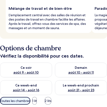
l
Mélange de travail et de bien-être
Paradi
e
L'emplacement central avec des salles de réunion et
La magie
s
des postes de travail en chambre facilite les affaires.
proposan
Après le travail, offrez-vous des services de spa, des
végétari
v
massages et un moment de sauna.
déjeuner
o
y
a
g
Options de chambre
e
u
r
Vérifiez la disponibilité pour ces dates.
s
Vérifier la disponibilité pour ce soir août 9 - août 10
Vérifier la disponibilité pour 
Ce soir
Demain
août 9 - août 10
août 10 - août 11
Vérifier la disponibilité pour ce week-end août 14 - août 16
Vérifier la disponibilité pour
Ce week-end
Le week-end prochain
août 14 - août 16
août 21 - août 23
Filtres
Toutes les chambres
1 lit
2 lits
disponibles