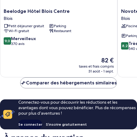
Beelodge
Novotel
Beelodge Hôtel Blois Centre
Novote
Hôtel
Blois
Blois
Blois
Blois
Centre
Petit déjeuner gratuit
Parking
Piscin
Centre
Val
Wi-Fi gratuit
Restaurant
Blois
de
Parkin
Loire
9.0
Merveilleux
9,0
8.2
Hotel
Trè
sur
370 avis
8,2
sur
Blois
540 
10,
10,
Merveilleux,
Le
82 €
Très
370 avis
nouveau
bien,
taxes et frais compris
prix
540 avis
31 août - 1 sept.
est
de
Comparer des hébergements similaires
82 €
Connectez-vous pour découvrir les réductions et les
avantages dont vous pouvez bénéficier. Plus de récompenses
pour plus d’aventures !
Se connecter
S’inscrire gratuitement