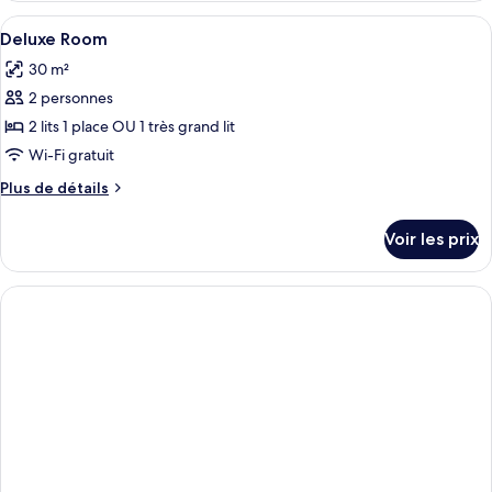
type
Afficher
Minibar, coffres-forts dans les chambr
4
de
Deluxe Room
toutes
chambre
30 m²
Chambre
les
2 personnes
photos
pour
2 lits 1 place OU 1 très grand lit
ce
Wi-Fi gratuit
type
Plus
Plus de détails
de
de
chambre :
détails
Voir les prix
sur
Deluxe
le
Room
type
de
chambre
Deluxe
Room