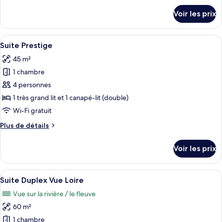
Chambre
détails
Voir les prix
sur
Triple
le
Deluxe
type
Afficher
Une chambre moderne avec un grand li
6
de
Suite Prestige
toutes
chambre
45 m²
Chambre
les
Triple
1 chambre
photos
Deluxe
pour
4 personnes
ce
1 très grand lit et 1 canapé-lit (double)
type
Wi-Fi gratuit
de
Plus
Plus de détails
chambre :
de
Suite
détails
Voir les prix
sur
Prestige
le
type
Afficher
Un salon moderne avec un canapé gris,
9
de
Suite Duplex Vue Loire
toutes
chambre
Vue sur la rivière / le fleuve
Suite
les
Prestige
60 m²
photos
pour
1 chambre