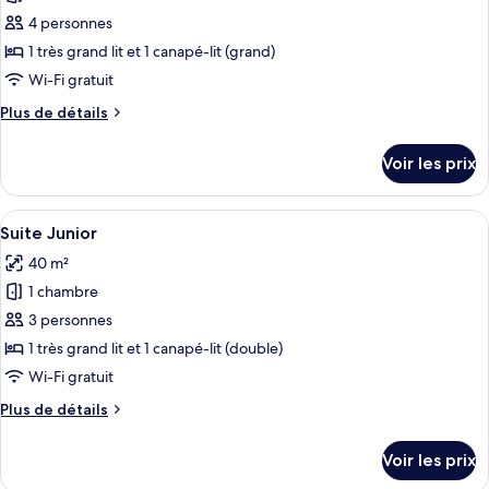
ce
4 personnes
type
1 très grand lit et 1 canapé-lit (grand)
de
Wi-Fi gratuit
chambre :
Plus
Plus de détails
Suite
de
Duplex
détails
Voir les prix
Vue
sur
le
Loire
type
Afficher
Un salon moderne comprenant un canap
4
de
Suite Junior
toutes
chambre
40 m²
Suite
les
Duplex
1 chambre
photos
Vue
pour
3 personnes
Loire
ce
1 très grand lit et 1 canapé-lit (double)
type
Wi-Fi gratuit
de
Plus
Plus de détails
chambre :
de
Suite
détails
Voir les prix
sur
Junior
le