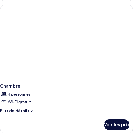
type
de
chambre
Suite
Junior
Chambre
4 personnes
Wi-Fi gratuit
Plus
Plus de détails
de
détails
Voir les prix
sur
le