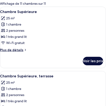
pour
Affichage de 11 chambres sur 11
les
Afficher
Une chambre d’hôtel moderne, dotée d’u
5
Chambre Supérieure
chambres
toutes
25 m²
les
1 chambre
photos
pour
2 personnes
ce
1 très grand lit
type
Wi-Fi gratuit
de
Plus
Plus de détails
chambre :
de
Chambre
détails
Voir les prix
sur
Supérieure
le
type
Afficher
Un espace extérieur moderne, aménagé 
6
de
Chambre Supérieure, terrasse
toutes
chambre
25 m²
Chambre
les
Supérieure
1 chambre
photos
pour
2 personnes
ce
1 très grand lit