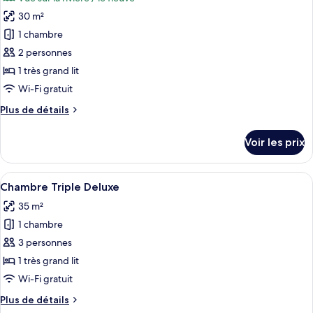
Chambre
les
Deluxe
30 m²
photos
pour
1 chambre
ce
2 personnes
type
1 très grand lit
de
Wi-Fi gratuit
chambre :
Plus
Plus de détails
Chambre
de
Deluxe
détails
Voir les prix
Vue
sur
le
Loire
type
Afficher
Un salon moderne avec un téléviseur à 
6
de
Chambre Triple Deluxe
toutes
chambre
35 m²
Chambre
les
Deluxe
1 chambre
photos
Vue
pour
3 personnes
Loire
ce
1 très grand lit
type
Wi-Fi gratuit
de
Plus
Plus de détails
chambre :
de