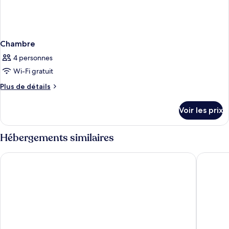
Chambre
4 personnes
Wi-Fi gratuit
Plus
Plus de détails
de
détails
Voir les prix
sur
le
type
Hébergements similaires
de
chambre
Beelodge Hôtel Blois Centre
Novotel 
Chambre