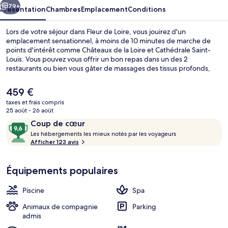
79+
Présentation
Chambres
Emplacement
Conditions
Lors de votre séjour dans Fleur de Loire, vous jouirez d'un
emplacement sensationnel, à moins de 10 minutes de marche de
points d'intérêt comme Châteaux de la Loire et Cathédrale Saint-
Louis. Vous pouvez vous offrir un bon repas dans un des 2
restaurants ou bien vous gâter de massages des tissus profonds,
d'enveloppements corporels ou de soins d'aromathérapie qui vous
sont proposés au spa. Cet hôtel de luxe vous fait également profiter
Le
459 €
d'une piscine couverte, d'un bar / salon et d'une salle de fitness.
prix
taxes et frais compris
actuel
25 août - 26 août
Restaurant
est
Avis
9,6
Coup de cœur
de
voyageurs
L
sur
Les hébergements les mieux notés par les voyageurs
459 €.
e
Afficher 123 avis
10,
s
Coup
de
Équipements populaires
h
cœur
é
b
Piscine
Spa
e
r
Animaux de compagnie
Parking
g
admis
e