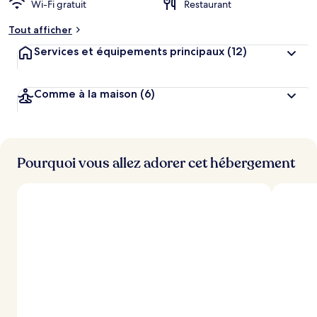
Wi-Fi gratuit
Restaurant
m
e
Tout afficher
n
t
Services et équipements principaux
(12)
s
l
Comme à la maison
(6)
e
s
m
i
Pourquoi vous allez adorer cet hébergement
e
u
x
n
o
t
é
s
p
a
r