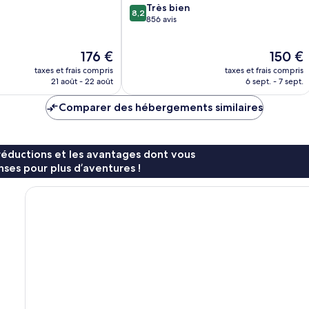
8.2
Très bien
8,2
sur
856 avis
10,
Très
Le
Le
176 €
150 €
bien,
nouveau
nouveau
856 avis
taxes et frais compris
taxes et frais compris
prix
prix
21 août - 22 août
6 sept. - 7 sept.
est
est
de
de
Comparer des hébergements similaires
176 €
150 €
réductions et les avantages dont vous
ses pour plus d’aventures !