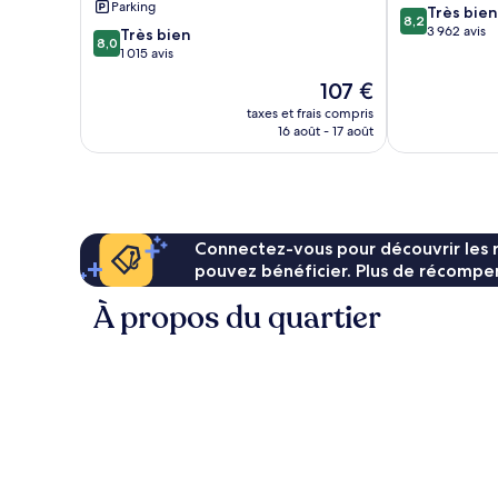
Parking
8.2
Très bien
IHG
8,2
sur
3 962 avis
8.0
Très bien
Magliana
8,0
10,
sur
1 015 avis
Vecchia
Très
10,
Le
107 €
bien,
Très
nouveau
3 962 avis
bien,
taxes et frais compris
prix
16 août - 17 août
1 015 avis
est
de
107 €
Connectez-vous pour découvrir les 
pouvez bénéficier. Plus de récompen
À propos du quartier