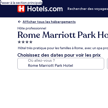
Passer à la section principale
Rechercher des voyage
Afficher tous les hébergements
Hôte professionnel
Rome Marriott Park Ho
Hébergement
4.0 étoiles
Hôtel très pratique pour les familles à Rome, avec un spa pr
Choisissez des dates pour voir les prix
Où allez-vous ?
Galerie
photos
de
l’hébergement
Rome