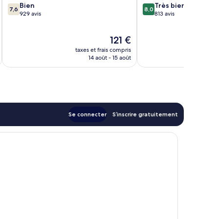
7.6
8.0
Bien
Très bien
7,6
8,0
sur
sur
929 avis
813 avis
10,
10,
Bien,
Très
Le
121 €
929 avis
bien,
nouveau
813 avis
taxes et frais compris
tax
prix
14 août - 15 août
est
de
121 €
Se connecter
S’inscrire gratuitement