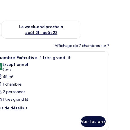
-end août 14 - août 16
Vérifier la disponibilité pour le week-end prochain août 21 - 
Le week-end prochain
août 21 - août 23
Affichage de 7 chambres sur 7
 un bureau, une chaise, une petite table et une lampe.
fficher
Chambre Exécutive, 1 très grand lit | Literie d
7
ambre Exécutive, 1 très grand lit
outes
Exceptionnel
s
4
9,4 sur 10
(8 avis)
8 avis
hotos
45 m²
our
1 chambre
e
2 personnes
ype
1 très grand lit
e
hambre :
us
us de détails
e
hambre
tails
xécutive,
Voir les prix
r