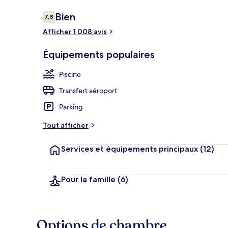
Avis
Bien
7,8
7,8 sur 10
voyageurs
Afficher 1 008 avis
Extérieur
Équipements populaires
Piscine
Transfert aéroport
Parking
Tout afficher
Services et équipements principaux
(12)
Pour la famille
(6)
Options de chambre