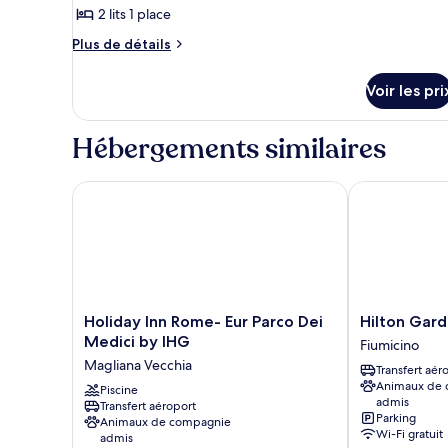
2 lits 1 place
de
chambre :
Plus
Plus de détails
de
Chambre
détails
Deluxe,
Voir les pri
sur
2
le
lits
type
Hébergements similaires
de
une
chambre
place
Chambre
Holiday Inn Rome- Eur Parco Dei Medici by IHG
Hilton Garden
Deluxe,
2
lits
une
place
Holiday
Hilton
Holiday Inn Rome- Eur Parco Dei
Hilton Gard
Inn
Garden
Medici by IHG
Fiumicino
Rome-
Inn
Magliana Vecchia
Transfert aér
Eur
Rome
Animaux de
Parco
Piscine
Airport
admis
Transfert aéroport
Dei
Fiumicino
Parking
Animaux de compagnie
Medici
Wi-Fi gratuit
admis
by