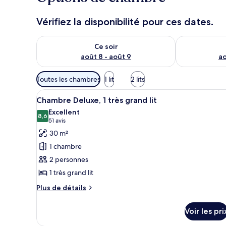
Vérifiez la disponibilité pour ces dates.
Vérifier la disponibilité pour ce soir août 8 - août 9
Vérifier la di
Ce soir
août 8 - août 9
ao
Filtres
Toutes les chambres
1 lit
2 lits
disponibles
Afficher
Une chambre d’hôtel avec un gr
pour
5
Chambre Deluxe, 1 très grand lit
toutes
les
Excellent
les
8,6
chambres
8,6 sur 10
(51 avis)
51 avis
photos
30 m²
pour
1 chambre
ce
2 personnes
type
1 très grand lit
de
chambre :
Plus
Plus de détails
de
Chambre
détails
Deluxe,
Voir les pri
sur
1
le