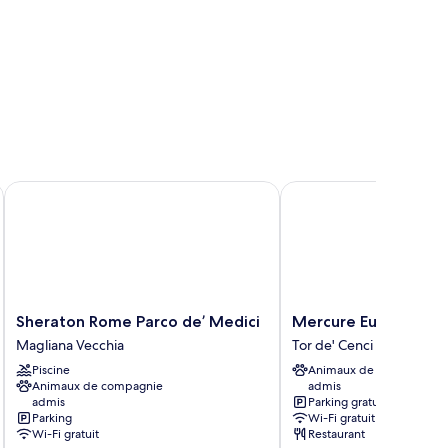
Sheraton Rome Parco de’ Medici
Mercure Eur Roma Wes
Sheraton
Mercure
Sheraton Rome Parco de’ Medici
Mercure Eur Roma W
Rome
Eur
Magliana Vecchia
Tor de' Cenci
Parco
Roma
Piscine
Animaux de compagnie
de’
West
Animaux de compagnie
admis
Medici
Tor
admis
Parking gratuit
Magliana
de'
Parking
Wi-Fi gratuit
Vecchia
Cenci
Wi-Fi gratuit
Restaurant