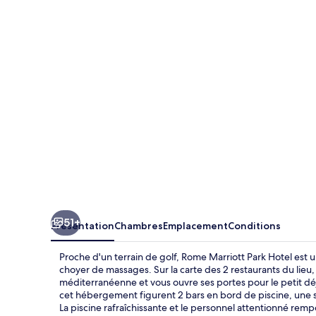
Marriott
Park
Hotel
51+
Présentation
Chambres
Emplacement
Conditions
Proche d'un terrain de golf, Rome Marriott Park Hotel est u
choyer de massages. Sur la carte des 2 restaurants du lieu,
méditerranéenne et vous ouvre ses portes pour le petit déje
cet hébergement figurent 2 bars en bord de piscine, une sa
La piscine rafraîchissante et le personnel attentionné rem