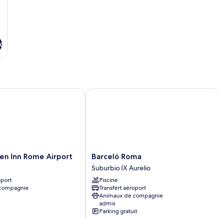
x
 Inn Rome Airport
Barceló Roma
Barceló
en Inn Rome Airport
Barceló Roma
Roma
Suburbio IX Aurelio
Suburbio
oport
Piscine
IX
 compagnie
Transfert aéroport
Aurelio
Animaux de compagnie
admis
Parking gratuit