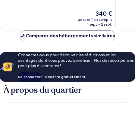
10,
10,
Excellent,
Merveill
Le
340 €
97 avis
273 avis
nouveau
taxes et frais compris
prix
1 sept. - 2 sept.
est
de
Comparer des hébergements similaires
340 €
Connectez-vous pour découvrir les réductions et les
avantages dont vous pouvez bénéficier. Plus de récompenses
pour plus d’aventures !
Se connecter
S’inscrire gratuitement
À propos du quartier