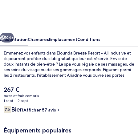
Elounda
Breeze
Resort
-
cédent
Suivant
All
104+
Présentation
Chambres
Emplacement
Conditions
Inclusive
Emmenez vos enfants dans Elounda Breeze Resort - All Inclusive et
ils pourront profiter du club gratuit qui leur est réservé. Envie de
doux instants de bien-être ? Le spa vous régale de ses massages, de
ses soins du visage ou de ses gommages corporels. Figurant parmi
les 2 restaurants, l'établissement Ariadne vous ouvre ses portes
pour le déjeuner et le dîner et vous propose des spécialités Cuisine
internationale. Cet hébergement de luxe abrite en outre 2 bars en
Le
267 €
bord de piscine, un bar à la plage et une salle de fitness. Les autres
prix
taxes et frais compris
voyageurs ne tarissent pas d'éloges en ce qui concerne la
actuel
1 sept. - 2 sept.
présentation générale.
Bar de plage
est
Avis
Bien
7,6
Afficher 57 avis
de
7,6 sur 10
voyageurs
267 €.
Équipements populaires