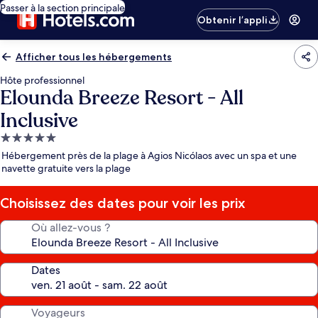
Passer à la section principale
Obtenir l’appli
Afficher tous les hébergements
Hôte professionnel
Elounda Breeze Resort - All
Inclusive
Hébergement
5.0 étoiles
Hébergement près de la plage à Agios Nicólaos avec un spa et une
navette gratuite vers la plage
Choisissez des dates pour voir les prix
Où allez-vous ?
Dates
Voyageurs