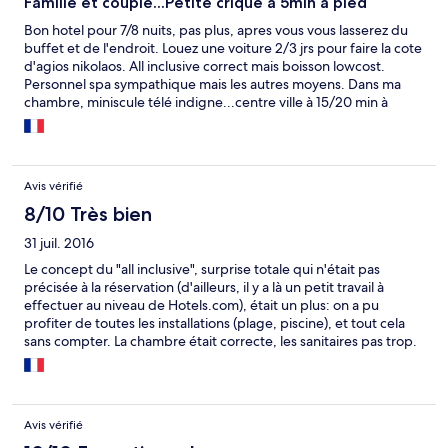
Famille et couple...Petite crique à 5min à pied
Bon hotel pour 7/8 nuits, pas plus, apres vous vous lasserez du
buffet et de l'endroit. Louez une voiture 2/3 jrs pour faire la cote
d'agios nikolaos. All inclusive correct mais boisson lowcost.
Personnel spa sympathique mais les autres moyens. Dans ma
chambre, miniscule télé indigne...centre ville à 15/20 min à
pied...
Avis vérifié
8/10 Très bien
31 juil. 2016
Le concept du "all inclusive", surprise totale qui n'était pas
précisée à la réservation (d'ailleurs, il y a là un petit travail à
effectuer au niveau de Hotels.com), était un plus: on a pu
profiter de toutes les installations (plage, piscine), et tout cela
sans compter. La chambre était correcte, les sanitaires pas trop.
Mais très bon service et cadre très joli !
Avis vérifié