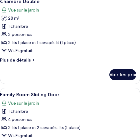
7
de
Chambre Double
toutes
chambre
Vue sur le jardin
Chambre
les
Familiale
28 m²
photos
pour
1 chambre
ce
3 personnes
type
2 lits 1 place et 1 canapé-lit (1 place)
de
Wi-Fi gratuit
chambre :
Plus
Plus de détails
Chambre
de
Double
détails
Voir les prix
sur
le
type
Afficher
Une chambre moderne avec une armoire 
7
de
Family Room Sliding Door
toutes
chambre
Vue sur le jardin
Chambre
les
Double
1 chambre
photos
pour
4 personnes
ce
2 lits 1 place et 2 canapés-lits (1 place)
type
Wi-Fi gratuit