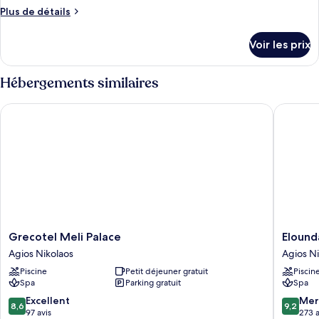
de
Plus
Plus de détails
chambre :
de
Family
détails
Voir les prix
sur
Room
le
Sliding
type
Hébergements similaires
Door
de
chambre
Grecotel Meli Palace
Elounda 
Family
Room
Sliding
Door
Grecotel
Elounda
Grecotel Meli Palace
Elound
Meli
Palm
Agios Nikolaos
Agios Ni
Palace
Hotel
Piscine
Petit déjeuner gratuit
Piscin
Agios
Agios
Spa
Parking gratuit
Spa
Nikolaos
Nikolaos
8.6
9.2
Excellent
Mer
8,6
9,2
sur
sur
97 avis
273 a