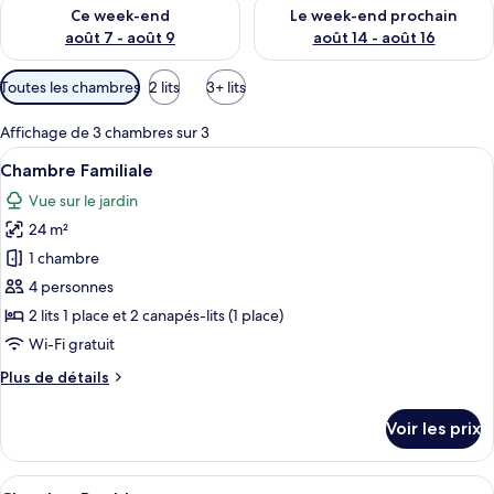
Vérifier la disponibilité pour ce week-end août 7 - août 9
Vérifier la disponibilité pour 
Ce week-end
Le week-end prochain
août 7 - août 9
août 14 - août 16
Filtres
Toutes les chambres
2 lits
3+ lits
disponibles
pour
Affichage de 3 chambres sur 3
les
Afficher
Une chambre d’hôtel comprenant un lit,
7
Chambre Familiale
chambres
toutes
Vue sur le jardin
les
24 m²
photos
pour
1 chambre
ce
4 personnes
type
2 lits 1 place et 2 canapés-lits (1 place)
de
Wi-Fi gratuit
chambre :
Plus
Plus de détails
Chambre
de
Familiale
détails
Voir les prix
sur
le
type
Afficher
Coffres-forts dans les chambres, fer e