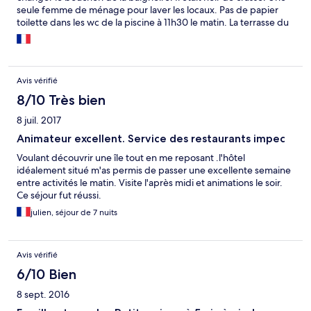
seule femme de ménage pour laver les locaux. Pas de papier
toilette dans les wc de la piscine à 11h30 le matin. La terrasse du
bar ; les chaises sont abimées, les tables branlantes et les
fauteuils crasseux. La salle de restaurant: les chaises craquées et
sales. Le sol anti-dérapant gondolé; risque de chute. Les
chambres vétustes, ne correspondent pas au descriptif que
Avis vérifié
nous vendent les agences de voyages. Voyages-SNCF entre
autres... Et le personnel n'est pas payé depuis le moi de mai.
8/10 Très bien
C'est honteux. Scandaleux. Nous lançons un appel pour que l'on
8 juil. 2017
paye ces gens pour le service qu'ils nous rendent
Animateur excellent. Service des restaurants impec
Voulant découvrir une île tout en me reposant .l'hôtel
idéalement situé m'as permis de passer une excellente semaine
entre activités le matin. Visite l'après midi et animations le soir.
Ce séjour fut réussi.
julien, séjour de 7 nuits
Avis vérifié
6/10 Bien
8 sept. 2016