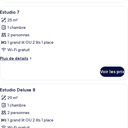
le
type
Afficher
Une chambre à coucher avec un lit, deux
10
de
Estudio 7
toutes
chambre
25 m²
Estudio
les
5
1 chambre
photos
pour
2 personnes
ce
1 grand lit OU 2 lits 1 place
type
Wi-Fi gratuit
de
Plus
Plus de détails
chambre :
de
Estudio
détails
Voir les prix
sur
7
le
type
Afficher
Une chambre moderne avec deux lits, u
9
de
Estudio Deluxe 8
toutes
chambre
29 m²
Estudio
les
7
1 chambre
photos
pour
2 personnes
ce
1 grand lit OU 2 lits 1 place
type
Wi-Fi gratuit