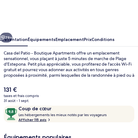
Casa
del
Patio
-
cédent
Suivant
Boutique
79+
Présentation
Équipements
Emplacement
Prix
Conditions
Apartments
Casa del Patio - Boutique Apartments offre un emplacement
sensationnel, vous plaçant à juste 5 minutes de marche de Plage
d'Estepona. Petit plus appréciable, vous profiterez de l'accès Wi-Fi
gratuit et pourrez vous adonner aux activités en tous genres
proposées à proximité, parmi lesquelles de la randonnée à pied ou à
vélo, de la randonnée en VTT et du parachutisme ascensionnel.
Parmi les petits plus des appartements : une cuisine, une TV
Le
131 €
connectée et un pommeau de douche à « effet pluie », de quoi
prix
taxes et frais compris
agrémenter votre séjour.
actuel
31 août - 1 sept.
Terrasse/Patio
est
Avis
9,8
Coup de cœur
de
voyageurs
L
sur
Les hébergements les mieux notés par les voyageurs
131 €.
e
Afficher 115 avis
10,
s
Coup
de
Équipements populaires
h