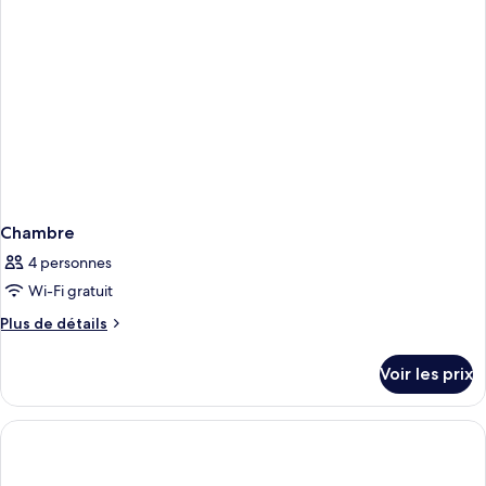
Deluxe
6
Chambre
4 personnes
Wi-Fi gratuit
Plus
Plus de détails
de
détails
Voir les prix
sur
le
type
de
chambre
Chambre