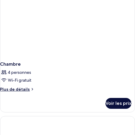
Chambre
4 personnes
Wi-Fi gratuit
Plus
Plus de détails
de
détails
Voir les prix
sur
le
type
de
chambre
Chambre