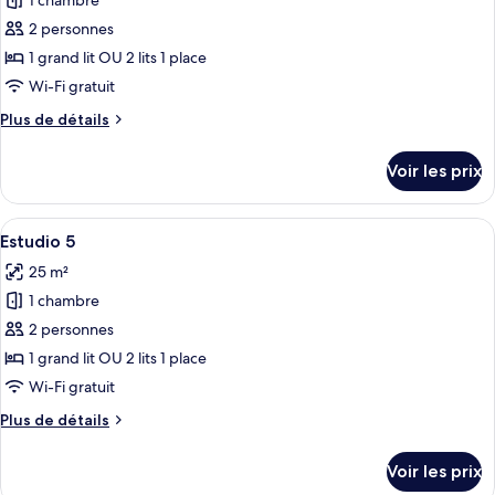
1 chambre
photos
pour
2 personnes
ce
1 grand lit OU 2 lits 1 place
type
Wi-Fi gratuit
de
Plus
Plus de détails
chambre :
de
Estudio
détails
Voir les prix
sur
4
le
type
Afficher
Une pièce de taille modeste comprenant
10
de
Estudio 5
toutes
chambre
25 m²
Estudio
les
4
1 chambre
photos
pour
2 personnes
ce
1 grand lit OU 2 lits 1 place
type
Wi-Fi gratuit
de
Plus
Plus de détails
chambre :
de
Estudio
détails
Voir les prix
sur
5