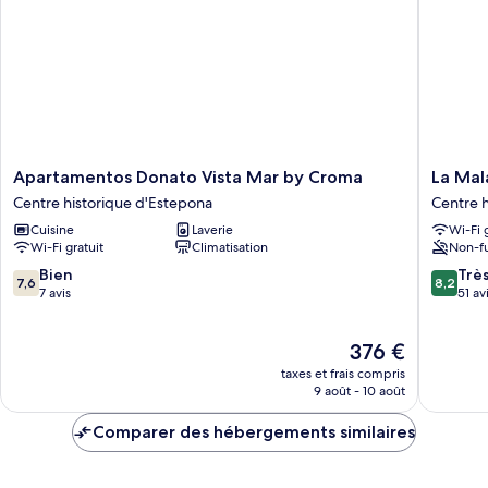
Apartamentos
La
Apartamentos Donato Vista Mar by Croma
La Mal
Donato
Malagu
Centre historique d'Estepona
Centre 
Vista
by
Cuisine
Laverie
Wi-Fi 
Mar
Croma
Wi-Fi gratuit
Climatisation
Non-f
by
Centre
Croma
historiq
7.6
8.2
Bien
Trè
7,6
8,2
Centre
d'Estep
sur
sur
7 avis
51 av
historique
10,
10,
d'Estepona
Bien,
Très
Le
376 €
7 avis
bien,
nouveau
51 avis
taxes et frais compris
prix
9 août - 10 août
est
de
Comparer des hébergements similaires
376 €