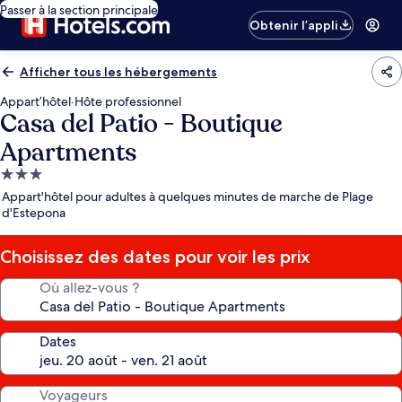
Passer à la section principale
Obtenir l’appli
Afficher tous les hébergements
Appart’hôtel
·
Hôte professionnel
Casa del Patio - Boutique
Apartments
Hébergement
3.0 étoiles
Appart'hôtel pour adultes à quelques minutes de marche de Plage
d'Estepona
Choisissez des dates pour voir les prix
Où allez-vous ?
Dates
Voyageurs