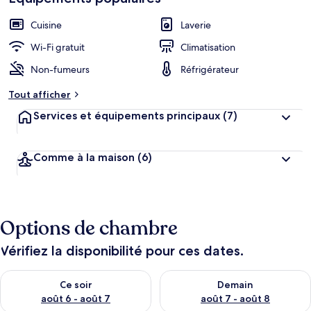
cœur
é
b
Cuisine
Laverie
e
r
Wi-Fi gratuit
Climatisation
g
Non-fumeurs
Réfrigérateur
e
m
Tout afficher
e
n
Services et équipements principaux
(7)
t
s
Comme à la maison
(6)
l
e
s
m
Options de chambre
i
e
u
Vérifiez la disponibilité pour ces dates.
x
Vérifier la disponibilité pour ce soir août 6 - août 7
Vérifier la disponibilité pour 
n
Ce soir
Demain
o
août 6 - août 7
août 7 - août 8
t