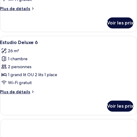
de
Plus
Plus de détails
chambre :
de
Estudio
détails
Voir les prix
sur
Deluxe
le
8
type
Afficher
Une chambre à coucher comprenant un l
10
de
Estudio Deluxe 6
toutes
chambre
26 m²
Estudio
les
Deluxe
1 chambre
photos
8
pour
2 personnes
ce
1 grand lit OU 2 lits 1 place
type
Wi-Fi gratuit
de
Plus
Plus de détails
chambre :
de
Estudio
détails
Voir les prix
sur
Deluxe
le
6
type
de
chambre
Estudio