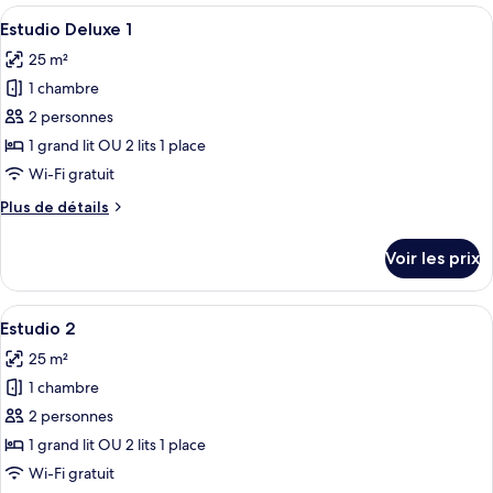
type
Afficher
Une chambre d’hôtel avec deux lits, un 
10
de
Estudio Deluxe 1
toutes
chambre
25 m²
Suite
les
Deluxe
1 chambre
photos
pour
2 personnes
ce
1 grand lit OU 2 lits 1 place
type
Wi-Fi gratuit
de
Plus
Plus de détails
chambre :
de
Estudio
détails
Voir les prix
sur
Deluxe
le
1
type
Afficher
Une chambre moderne avec deux lits, u
12
de
Estudio 2
toutes
chambre
25 m²
Estudio
les
Deluxe
1 chambre
photos
1
pour
2 personnes
ce
1 grand lit OU 2 lits 1 place
type
Wi-Fi gratuit