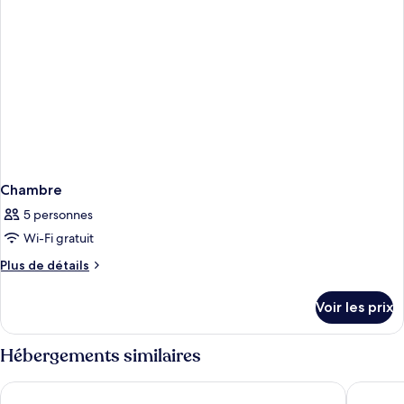
Chambre
5 personnes
Wi-Fi gratuit
Plus
Plus de détails
de
détails
Voir les prix
sur
le
type
Hébergements similaires
de
chambre
Apartamentos Donato Vista Mar by Croma
La Mala
Chambre