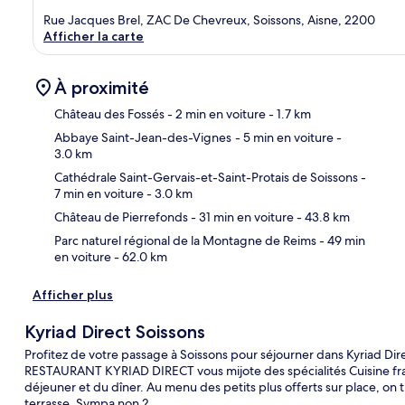
Rue Jacques Brel, ZAC De Chevreux, Soissons, Aisne, 2200
Afficher la carte
À proximité
Château des Fossés
- 2 min en voiture
- 1.7 km
Abbaye Saint-Jean-des-Vignes
- 5 min en voiture
-
3.0 km
Car
Cathédrale Saint-Gervais-et-Saint-Protais de Soissons
-
7 min en voiture
- 3.0 km
Château de Pierrefonds
- 31 min en voiture
- 43.8 km
Parc naturel régional de la Montagne de Reims
- 49 min
en voiture
- 62.0 km
Afficher plus
Kyriad Direct Soissons
Profitez de votre passage à Soissons pour séjourner dans Kyriad Dire
RESTAURANT KYRIAD DIRECT vous mijote des spécialités Cuisine fra
déjeuner et du dîner. Au menu des petits plus offerts sur place, on 
terrasse. Sympa non ?