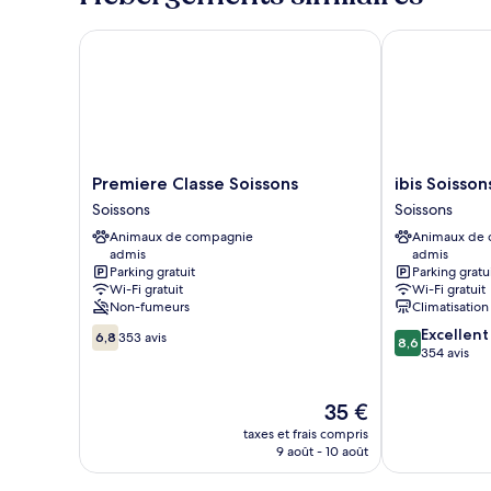
double
chambre
Chambre
Premiere Classe Soissons
ibis Soissons 
Standard,
1
lit
double
Premiere
ibis
Premiere Classe Soissons
ibis Soisson
Classe
Soissons
Soissons
Soissons
Soissons
Hotel
Animaux de compagnie
Animaux de
Soissons
Soissons
admis
admis
Parking gratuit
Parking gratu
Wi-Fi gratuit
Wi-Fi gratuit
Non-fumeurs
Climatisation
6.8
8.6
Excellent
6,8
353 avis
8,6
sur
sur
354 avis
10,
10,
353 avis
Excellent,
Le
35 €
354 avis
nouveau
taxes et frais compris
prix
9 août - 10 août
est
de