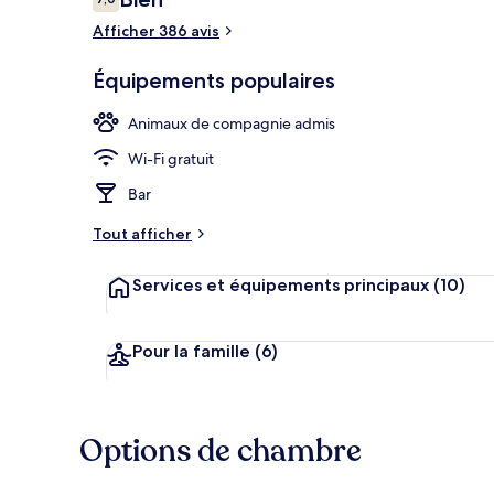
7,0 sur 10
voyageurs
Afficher 386 avis
Petit déjeun
Équipements populaires
Animaux de compagnie admis
Wi-Fi gratuit
Bar
Tout afficher
Services et équipements principaux
(10)
Pour la famille
(6)
Options de chambre