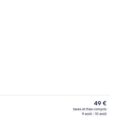
Extérieur
Le
49 €
prix
taxes et frais compris
actuel
9 août - 10 août
ires
Chambre Standard, 1 lit double | Liter
est
de
49 €.