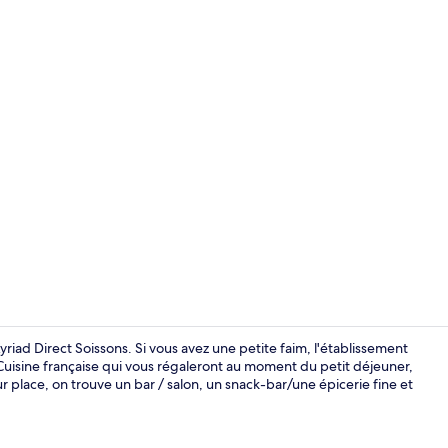
Hall
riad Direct Soissons. Si vous avez une petite faim, l'établissement
isine française qui vous régaleront au moment du petit déjeuner,
r place, on trouve un bar / salon, un snack-bar/une épicerie fine et
Centre d’affa