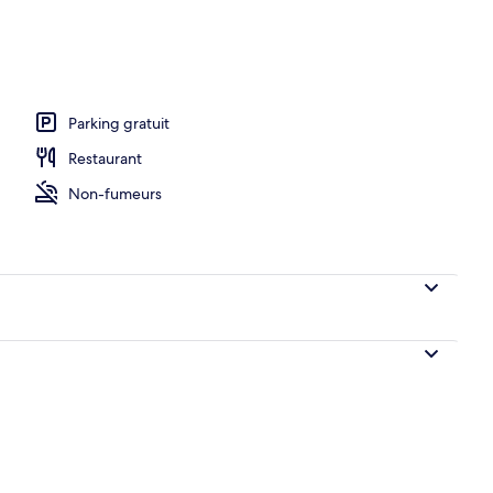
er à emporter servi en supplément les week-ends
Parking gratuit
Restaurant
Non-fumeurs