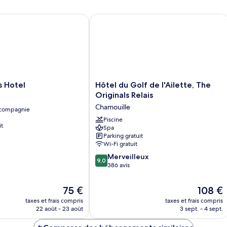
une
chambre
place
Chambre
Hotel
Hôtel du Golf de l'Ailette, The Origina
Standard,
2
lits
une
place
Hôtel
s Hotel
Hôtel du Golf de l'Ailette, The
du
Originals Relais
Golf
Chamouille
 compagnie
de
l'Ailette,
Piscine
it
Spa
The
Parking gratuit
Originals
Wi-Fi gratuit
Relais
9.0
Chamouille
Merveilleux
9,0
sur
386 avis
10,
Merveilleux,
Le
Le
75 €
108 €
386 avis
nouveau
nouveau
taxes et frais compris
taxes et frais compris
prix
prix
22 août - 23 août
3 sept. - 4 sept.
est
est
de
de