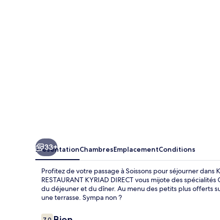
Soissons
33+
Présentation
Chambres
Emplacement
Conditions
Profitez de votre passage à Soissons pour séjourner dans Ky
RESTAURANT KYRIAD DIRECT vous mijote des spécialités Cu
du déjeuner et du dîner. Au menu des petits plus offerts su
une terrasse. Sympa non ?
Avis
Bien
7,0