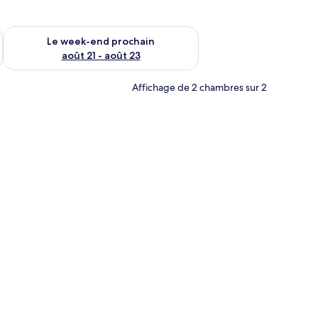
-end août 14 - août 16
Vérifier la disponibilité pour le week-end prochain août 21 - 
Le week-end prochain
août 21 - août 23
Affichage de 2 chambres sur 2
n tableau représentant un paysage urbain, des lampes fixées au mur, une armo