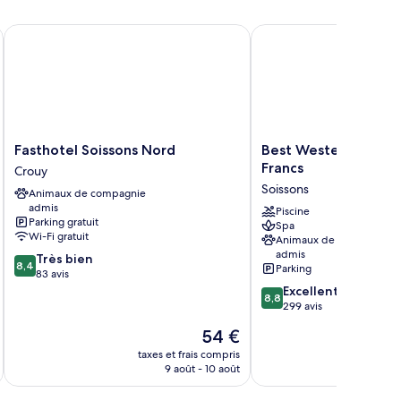
ls Relais
Fasthotel Soissons Nord
Best Western Plus Hote
Fasthotel
Best
Fasthotel Soissons Nord
Best Western Plus H
Soissons
Western
Francs
Crouy
Nord
Plus
Soissons
Animaux de compagnie
Crouy
Hotel
admis
des
Piscine
Parking gratuit
Spa
Francs
Wi-Fi gratuit
Animaux de compagnie
Soissons
admis
8.4
Très bien
8,4
Parking
sur
83 avis
10,
8.8
Excellent
8,8
Très
sur
299 avis
bien,
10,
Le
54 €
83 avis
Excellent,
nouveau
299 avis
taxes et frais compris
tax
prix
9 août - 10 août
est
de