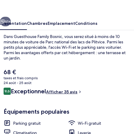
Bosnic
cédent
Suivant
61+
Présentation
Chambres
Emplacement
Conditions
Dans Guesthouse Family Bosnic, vous serez situé à moins de 10
minutes de voiture de Parc national des lacs de Plitvice. Parmi les
petits plus appréciable, l'accès Wi-Fi et le parking sans voiturier.
Parmi les avantages offerts par cet hébergement : une terrasse et
un jardin.
Le
68 €
prix
taxes et frais compris
actuel
24 août - 25 août
Chambre Double (Guesthouse Family Bo
est
Avis
Exceptionnel
9,6
Afficher 35 avis
de
9,6 sur 10
voyageurs
68 €.
Équipements populaires
Parking gratuit
Wi-Fi gratuit
Climatisation
Laverie