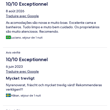
e non siamo riusciti a capire da dove provenisse il tanfo. E' un
10/10 Exceptionnel
vero peccato perchè la struttura meriterebbe moltissimo. A
8 août 2026
causa della puzza non mi sento di consigliarla.
Traduire avec Google
As acomodações são novas e muito boas. Excelente cama e
banheiros. Tudo limpo e muto bem cuidado. Os proprietários
são muito atenciosos. Recomendo.
Luciano, séjour de 1 nuit
Avis vérifié
10/10 Exceptionnel
6 juin 2023
Traduire avec Google
Mycket trevligt
Nyrenoverat, fräscht och mycket trevlig värd! Rekommenderas
verkligen!!!
Håkan, séjour de 1 nuit