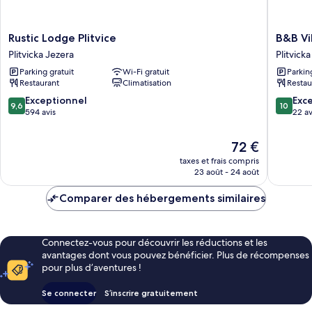
Rustic
B&B
Rustic Lodge Plitvice
B&B Vi
Lodge
Villa
Plitvicka Jezera
Plitvick
Plitvice
Sumrak
Parking gratuit
Wi-Fi gratuit
Parkin
Plitvicka
Plitvica
Restaurant
Climatisation
Restau
Jezera
Rooms
Plitvicka
9.6
10.0
Exceptionnel
Exc
9,6
10
Jezera
sur
sur
594 avis
22 av
10,
10,
Exceptionnel,
Exceptio
Le
72 €
594 avis
22 avis
nouveau
taxes et frais compris
prix
23 août - 24 août
est
de
Comparer des hébergements similaires
72 €
Connectez-vous pour découvrir les réductions et les
avantages dont vous pouvez bénéficier. Plus de récompenses
pour plus d’aventures !
Se connecter
S’inscrire gratuitement