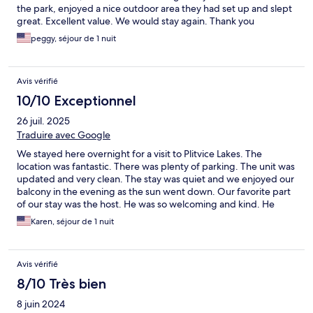
the park, enjoyed a nice outdoor area they had set up and slept
great. Excellent value. We would stay again. Thank you
peggy, séjour de 1 nuit
Avis vérifié
10/10 Exceptionnel
26 juil. 2025
Traduire avec Google
We stayed here overnight for a visit to Plitvice Lakes. The
location was fantastic. There was plenty of parking. The unit was
updated and very clean. The stay was quiet and we enjoyed our
balcony in the evening as the sun went down. Our favorite part
of our stay was the host. He was so welcoming and kind. He
gave us advice for visiting the national park as well as
Karen, séjour de 1 nuit
recommended restaurants for dinner. In the morning he offered
us coffee and we sat and had a great chat with him. We wished
we could have stayed longer! Would highly recommend.
Avis vérifié
8/10 Très bien
8 juin 2024