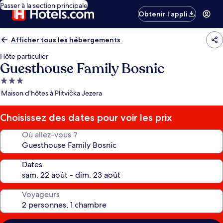
Passer à la section principale
Obtenir l’appli
Afficher tous les hébergements
Hôte particulier
Guesthouse Family Bosnic
Hébergement
3.0 étoiles
Maison d'hôtes à Plitvička Jezera
Choisissez des dates pour voir les prix
Où allez-vous ?
Dates
Voyageurs