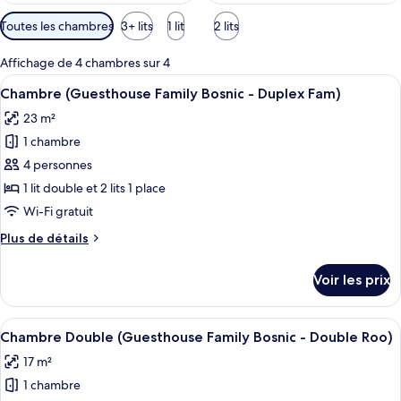
Filtres
Toutes les chambres
3+ lits
1 lit
2 lits
disponibles
pour
Affichage de 4 chambres sur 4
les
Afficher
Un balcon avec une porte-fenêtre couli
15
Chambre (Guesthouse Family Bosnic - Duplex Fam)
chambres
toutes
23 m²
les
1 chambre
photos
pour
4 personnes
ce
1 lit double et 2 lits 1 place
type
Wi-Fi gratuit
de
Plus
Plus de détails
chambre :
de
Chambre
détails
Voir les prix
sur
(Guesthouse
le
Family
type
Afficher
Une maison à deux étages, avec des fon
Bosnic
18
de
Chambre Double (Guesthouse Family Bosnic - Double Roo)
toutes
-
chambre
17 m²
Chambre
les
Duplex
(Guesthouse
1 chambre
photos
Fam)
Family