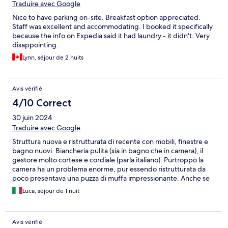
Traduire avec Google
Nice to have parking on-site. Breakfast option appreciated.
Staff was excellent and accommodating. I booked it specifically
because the info on Expedia said it had laundry - it didn't. Very
disappointing.
Lynn, séjour de 2 nuits
Avis vérifié
4/10 Correct
30 juin 2024
Traduire avec Google
Struttura nuova e ristrutturata di recente con mobili, finestre e
bagno nuovi. Biancheria pulita (sia in bagno che in camera), il
gestore molto cortese e cordiale (parla italiano). Purtroppo la
camera ha un problema enorme, pur essendo ristrutturata da
poco presentava una puzza di muffa impressionante. Anche se
abbiamo aperto le finestre continuava a sentirsi; siamo stati una
Luca, séjour de 1 nuit
sola notte e per questo non abbiamo richiesto il cambio della
camera credendo che potessimo gestire la situazione lasciando
le finestre aperte. Non è stato così ed abbiamo dormito con le
Avis vérifié
finestre aperte ma l'odore era terribile. Le pareti erano bianche