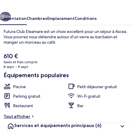
Eleamare
cédent
Suivant
21+
Présentation
Chambres
Emplacement
Conditions
Futura Club Eleamare est un choix excellent pour un séjour à Ascea.
Vous pourrez vous détendre autour d'un verre au bar/salon et
manger un morceau au café.
Le
610 €
prix
taxes et frais compris
actuel
8 sept. - 9 sept.
est
Équipements populaires
de
Plage privée à proximité
610 €.
Piscine
Petit déjeuner gratuit
Parking gratuit
Wi-Fi gratuit
Restaurant
Bar
Tout afficher
Services et équipements principaux
(6)