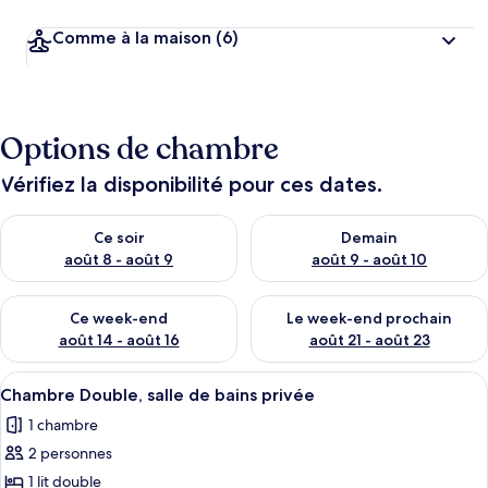
Comme à la maison
(6)
Options de chambre
Vérifiez la disponibilité pour ces dates.
Vérifier la disponibilité pour ce soir août 8 - août 9
Vérifier la disponibilité pour 
Ce soir
Demain
août 8 - août 9
août 9 - août 10
Vérifier la disponibilité pour ce week-end août 14 - août 16
Vérifier la disponibilité pour
Ce week-end
Le week-end prochain
août 14 - août 16
août 21 - août 23
Afficher
Une chambre d’hôtel avec deux lits, un
6
Chambre Double, salle de bains privée
toutes
1 chambre
les
2 personnes
photos
pour
1 lit double