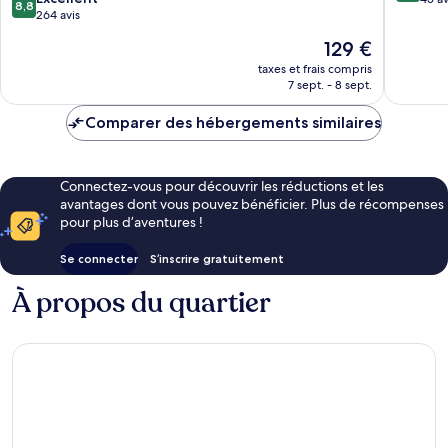
8,8
sur
264 avis
10,
10,
Exceptio
Le
129 €
Excellent,
45 avis
nouveau
264 avis
taxes et frais compris
prix
7 sept. - 8 sept.
est
de
Comparer des hébergements similaires
129 €
Connectez-vous pour découvrir les réductions et les
avantages dont vous pouvez bénéficier. Plus de récompenses
pour plus d’aventures !
Se connecter
S’inscrire gratuitement
À propos du quartier