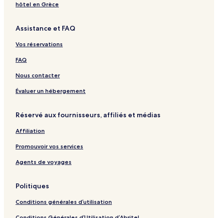
n
A
o
n
R
m
i
M
hôtel en Grèce
c
L
c
e
p
l
a
e
I
o
s
a
l
r
Assistance et FAQ
N
s
o
d
a
e
U
a
r
e
S
d
Vos réservations
R
t
l
e
o
O
N
r
n
FAQ
i
r
a
g
a
Nous contacter
l
d
i
'
Évaluer un hébergement
o
E
l
Réservé aux fournisseurs, affiliés et médias
c
i
Affiliation
Promouvoir vos services
Agents de voyages
Politiques
Conditions générales d’utilisation
Conditions Générales d’Utilisation d’Abritel