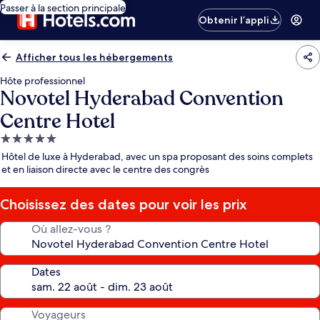
Passer à la section principale
Obtenir l’appli
Afficher tous les hébergements
Hôte professionnel
Novotel Hyderabad Convention
Centre Hotel
Hébergement
5.0 étoiles
Hôtel de luxe à Hyderabad, avec un spa proposant des soins complets
et en liaison directe avec le centre des congrès
Choisissez des dates pour voir les prix
Où allez-vous ?
Dates
Voyageurs