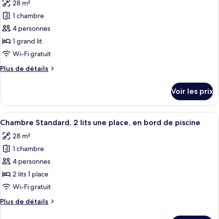
28 m²
Suite
les
Junior,
1 chambre
photos
1
pour
4 personnes
grand
ce
lit
1 grand lit
type
Wi-Fi gratuit
de
Plus
Plus de détails
chambre :
de
Chambre
détails
Voir les prix
sur
Standard,
le
1
type
Afficher
Une chambre d’hôtel avec deux lits, un
grand
9
de
Chambre Standard, 2 lits une place, en bord de piscine
toutes
lit,
chambre
28 m²
Chambre
les
en
Standard,
1 chambre
photos
bord
1
pour
4 personnes
de
grand
ce
lit,
piscine
2 lits 1 place
en
type
Wi-Fi gratuit
bord
de
de
Plus
Plus de détails
chambre :
piscine
de
Chambre
détails