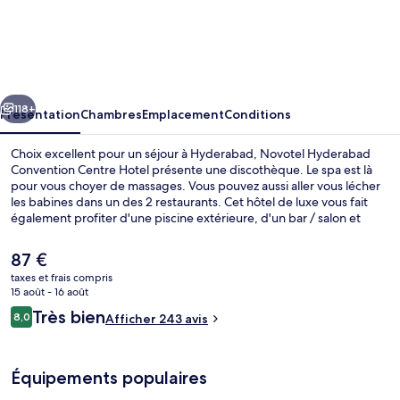
Novotel
Hyderabad
Convention
Centre
cédent
Suivant
Hotel
118+
Présentation
Chambres
Emplacement
Conditions
Choix excellent pour un séjour à Hyderabad, Novotel Hyderabad
Convention Centre Hotel présente une discothèque. Le spa est là
pour vous choyer de massages. Vous pouvez aussi aller vous lécher
les babines dans un des 2 restaurants. Cet hôtel de luxe vous fait
également profiter d'une piscine extérieure, d'un bar / salon et
d'une salle de fitness ouverte 24 h/24.
Le
87 €
prix
taxes et frais compris
actuel
15 août - 16 août
Piscine extérieure
est
Avis
Très bien
8,0
Afficher 243 avis
de
8,0 sur 10
voyageurs
87 €.
Équipements populaires