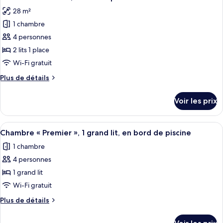
toutes
2
chambre
28 m²
Chambre
les
lits
«
1 chambre
photos
une
Premier
pour
4 personnes
place,
»,
ce
2
niveau
2 lits 1 place
lits
type
Exécutif
Wi-Fi gratuit
une
de
place,
Plus
Plus de détails
chambre :
niveau
de
Chambre
Exécutif
détails
Voir les prix
sur
Standard,
le
2
type
Afficher
Chambre « Premier », 1 grand lit, en bo
lits
14
de
Chambre « Premier », 1 grand lit, en bord de piscine
toutes
une
chambre
1 chambre
Chambre
les
place
Standard,
4 personnes
photos
2
pour
1 grand lit
lits
ce
une
Wi-Fi gratuit
place
type
Plus
Plus de détails
de
de
chambre :
détails