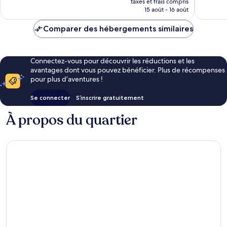
211 avis
taxes et frais compris
prix
15 août - 16 août
est
de
Comparer des hébergements similaires
67 €
Connectez-vous pour découvrir les réductions et les
avantages dont vous pouvez bénéficier. Plus de récompenses
pour plus d’aventures !
Se connecter
S’inscrire gratuitement
À propos du quartier