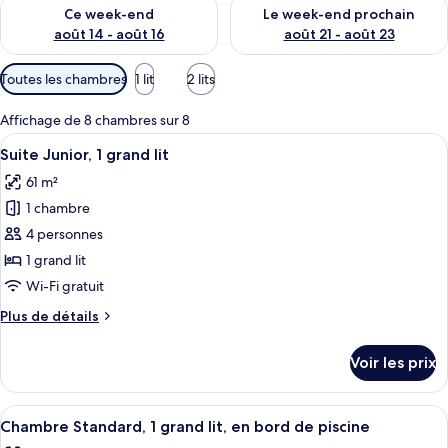
Vérifier la disponibilité pour ce week-end août 14 - août 16
Vérifier la disponibilité pour
Ce week-end
Le week-end prochain
août 14 - août 16
août 21 - août 23
Filtres
Toutes les chambres
1 lit
2 lits
disponibles
pour
Affichage de 8 chambres sur 8
les
Afficher
Suite Junior, 1 grand lit | Literie de q
9
Suite Junior, 1 grand lit
chambres
toutes
61 m²
les
1 chambre
photos
pour
4 personnes
ce
1 grand lit
type
Wi-Fi gratuit
de
Plus
Plus de détails
chambre :
de
Suite
détails
Voir les prix
sur
Junior,
le
1
type
Afficher
Une chambre d’hôtel équipée d’un lit, 
grand
12
de
Chambre Standard, 1 grand lit, en bord de piscine
toutes
lit
chambre