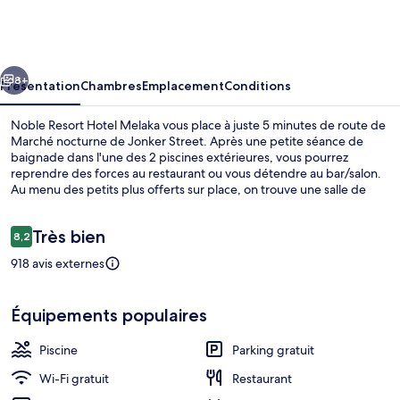
Resort
Hotel
Melaka
cédent
Suivant
8+
Présentation
Chambres
Emplacement
Conditions
Noble Resort Hotel Melaka vous place à juste 5 minutes de route de
Marché nocturne de Jonker Street. Après une petite séance de
baignade dans l'une des 2 piscines extérieures, vous pourrez
reprendre des forces au restaurant ou vous détendre au bar/salon.
Au menu des petits plus offerts sur place, on trouve une salle de
fitness, un sauna et une piscine pour enfants. Sympa non ?
Avis
Très bien
8,2
8,2 sur 10
voyageurs
918 avis externes
2 piscines extérieures, chaises longues
Équipements populaires
Piscine
Parking gratuit
Wi-Fi gratuit
Restaurant