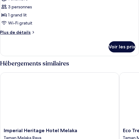
3 personnes
1 grand lit
Wi-Fi gratuit
Plus
Plus de détails
de
détails
Voir les prix
sur
le
type
Hébergements similaires
de
chambre
Imperial Heritage Hotel Melaka
Eco Tree
Chambre
Double
«
Premier
»
Imperial
Eco
Imperial Heritage Hotel Melaka
Eco Tr
Heritage
Tree
Taman Melaka Raya
Taman M