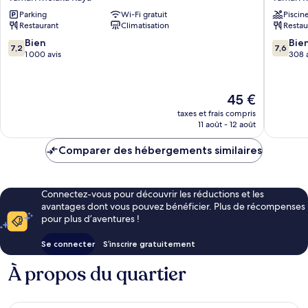
Hotel
Hotel
Parking
Wi-Fi gratuit
Piscin
Melaka
Taman
Restaurant
Climatisation
Restau
Taman
Melaka
Melaka
Raya
7.2
7.6
Bien
Bie
7,2
7,6
Raya
sur
sur
1 000 avis
308 
10,
10,
Bien,
Bien,
1 000 avis
308 avis
Le
45 €
nouveau
taxes et frais compris
prix
11 août - 12 août
est
de
Comparer des hébergements similaires
45 €
Connectez-vous pour découvrir les réductions et les
avantages dont vous pouvez bénéficier. Plus de récompenses
pour plus d’aventures !
Se connecter
S’inscrire gratuitement
À propos du quartier