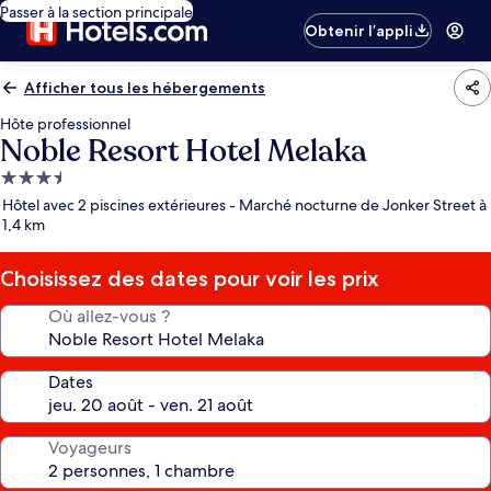
Passer à la section principale
Obtenir l’appli
Afficher tous les hébergements
Hôte professionnel
Noble Resort Hotel Melaka
Hébergement
3.5 étoiles
Hôtel avec 2 piscines extérieures - Marché nocturne de Jonker Street à
1,4 km
Choisissez des dates pour voir les prix
Où allez-vous ?
Dates
Voyageurs