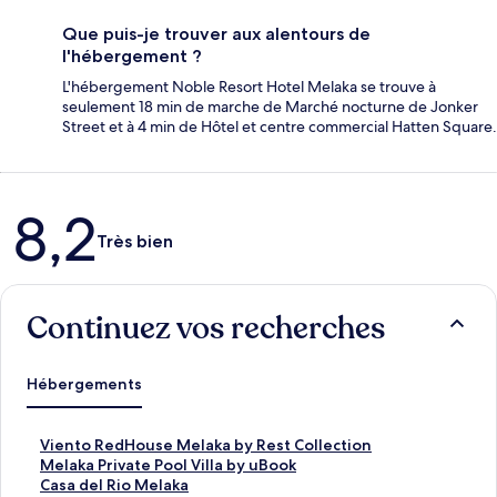
Que puis-je trouver aux alentours de
l'hébergement ?
L'hébergement Noble Resort Hotel Melaka se trouve à
seulement 18 min de marche de Marché nocturne de Jonker
Street et à 4 min de Hôtel et centre commercial Hatten Square.
Avis
8,2
Très bien
Continuez vos recherches
Hébergements
L
Viento RedHouse Melaka by Rest Collection
i
L
Melaka Private Pool Villa by uBook
e
i
L
Casa del Rio Melaka