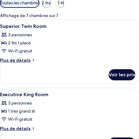
Filtres
Toutes les chambres
2 lits
1 lit
disponibles
pour
Affichage de 7 chambres sur 7
les
Afficher
Une chambre d’hôtel avec deux lits, un
8
Superior Twin Room
chambres
toutes
3 personnes
les
2 lits 1 place
photos
pour
Wi-Fi gratuit
ce
Plus
Plus de détails
type
de
détails
de
Voir les prix
sur
chambre :
le
Superior
type
Afficher
Minibar, coffres-forts dans les chambr
11
Twin
de
Executive King Room
toutes
chambre
Room
3 personnes
Superior
les
Twin
1 très grand lit
photos
Room
pour
Wi-Fi gratuit
ce
Plus
Plus de détails
type
de