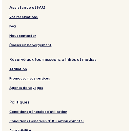
t
i
I
l
l
t
r
a
Assistance et FAQ
e
t
H
a
e
r
l
e
G
k
l
i
Vos réservations
s
a
M
o
e
t
FAQ
l
t
a
M
Nous contacter
k
e
a
l
Évaluer un hébergement
a
k
Réservé aux fournisseurs, affiliés et médias
a
Affiliation
Promouvoir vos services
Agents de voyages
Politiques
Conditions générales d’utilisation
Conditions Générales d’Utilisation d’Abritel
Accessibilité