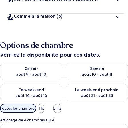
e
n
t
s
Comme à la maison
(6)
l
e
s
Options de chambre
m
i
Vérifiez la disponibilité pour ces dates.
e
u
Vérifier la disponibilité pour ce soir août 9 - août 10
Vérifier la disponibilité pour 
x
Ce soir
Demain
août 9 - août 10
août 10 - août 11
n
o
Vérifier la disponibilité pour ce week-end août 14 - août 16
Vérifier la disponibilité pour
t
Ce week-end
Le week-end prochain
é
août 14 - août 16
août 21 - août 23
s
Filtres
Toutes les chambres
1 lit
2 lits
p
disponibles
a
pour
r
Affichage de 4 chambres sur 4
les
Afficher
Une chambre d’hôtel comprenant un lit