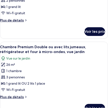
type
2 personnes
vue
et
de
jardin
1 grand lit
four
chambre :
à
Wi-Fi gratuit
Chambre
micro-
Plus
Plus de détails
ondes,
Double
de
vue
Supérieure,
détails
jardin
Voir les prix
sur
1
le
grand
type
Afficher
Chambre Premium Double ou avec lits j
lit,
15
de
Chambre Premium Double ou avec lits jumeaux,
toutes
réfrigérateur
chambre
réfrigérateur et four à micro-ondes, vue jardin
Chambre
les
et
Vue sur le jardin
Double
photos
four
Supérieure,
26 m²
pour
à
1
1 chambre
ce
grand
micro-
lit,
type
3 personnes
ondes,
réfrigérateur
de
vue
1 grand lit OU 2 lits 1 place
et
chambre :
jardin
four
Wi-Fi gratuit
Chambre
à
Plus
Plus de détails
micro-
Premium
de
ondes,
Double
détails
vue