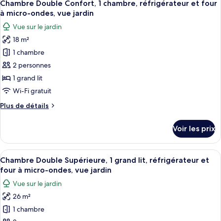
7
l
Chambre Double Confort, 1 chambre, réfrigérateur et four
chambres
toutes
e
à micro-ondes, vue jardin
les
s
Vue sur le jardin
photos
v
18 m²
pour
o
1 chambre
ce
y
a
type
2 personnes
g
de
1 grand lit
e
chambre :
u
Wi-Fi gratuit
Chambre
r
Plus
Plus de détails
s
Double
de
Confort,
détails
Voir les prix
sur
1
le
chambre,
type
Afficher
Une chambre moderne et bien éclairée, 
réfrigérateur
9
de
Chambre Double Supérieure, 1 grand lit, réfrigérateur et
toutes
et
chambre
four à micro-ondes, vue jardin
Chambre
les
four
Vue sur le jardin
Double
photos
à
Confort,
26 m²
pour
micro-
1
1 chambre
ce
chambre,
ondes,
réfrigérateur