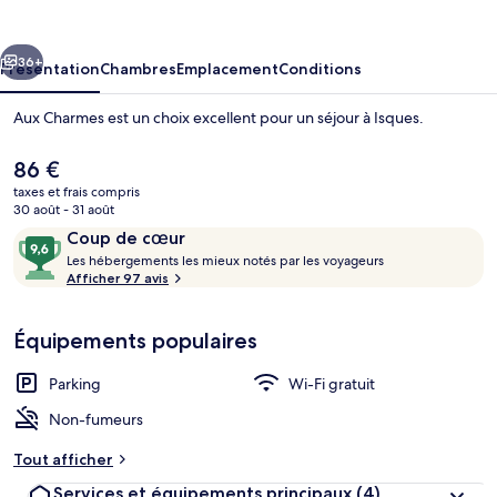
cédent
Suivant
36+
Présentation
Chambres
Emplacement
Conditions
Aux Charmes est un choix excellent pour un séjour à Isques.
Le
86 €
prix
taxes et frais compris
actuel
30 août - 31 août
est
Avis
9,6
Coup de cœur
de
voyageurs
L
sur
Les hébergements les mieux notés par les voyageurs
86 €.
e
Afficher 97 avis
10,
s
Chambre Double Supérieure, 1 grand lit
Coup
de
Équipements populaires
h
cœur
é
b
Parking
Wi-Fi gratuit
e
r
Non-fumeurs
g
e
Tout afficher
m
Services et équipements principaux
(4)