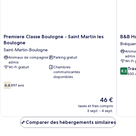
ou
avec
lits
jumeaux,
vue
jardin
Premiere
B&B
Premiere Classe Boulogne - Saint Martin les
B&B Ho
Classe
Hotel
Boulogne
Bréque
Boulogne
Boulog
Saint-Martin-Boulogne
Anima
-
Sur
admis
Saint
Animaux de compagnie
Parking gratuit
Mer
Wi-Fi 
admis
Martin
Centre
Wi-Fi gratuit
Chambres
8.2
les
Les
Trè
8,2
communicantes
sur
Boulogne
Ports
630 
disponibles
10,
Saint-
Bréque
6.6
Très
Martin-
6,6
897 avis
sur
bien,
Boulogne
10,
630 avis
Le
46 €
897 avis
nouveau
taxes et frais compris
prix
3 sept. - 4 sept.
est
de
Comparer des hébergements similaires
46 €