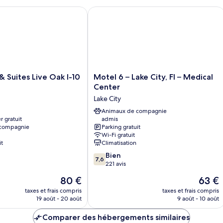
chambre
Basic
Suites Live Oak I-10 Exit 283
Motel 6 – Lake City, Fl – Medical Cent
Single
Room,
2
King
Bed,
Non
Smoking
Motel
 & Suites Live Oak I-10
Motel 6 – Lake City, Fl – Medical
6
Center
–
Lake City
Lake
City,
Animaux de compagnie
r gratuit
admis
Fl
 compagnie
Parking gratuit
–
Wi-Fi gratuit
Medical
it
Climatisation
Center
7.6
Bien
Lake
7,6
sur
221 avis
City
10,
Le
Le
80 €
63 €
Bien,
nouveau
nouvea
221 avis
taxes et frais compris
taxes et frais compris
prix
prix
19 août - 20 août
9 août - 10 août
est
est
de
de
Comparer des hébergements similaires