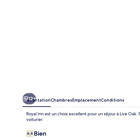
Inn
12+
Présentation
Chambres
Emplacement
Conditions
Royal Inn est un choix excellent pour un séjour à Live Oak. P
voiturier.
Avis
Bien
6,4
6,4 sur 10
voyageurs