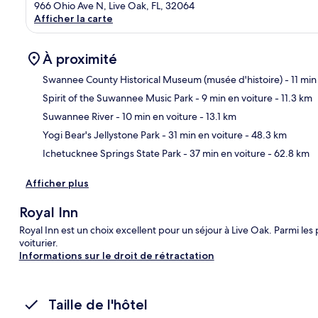
966 Ohio Ave N, Live Oak, FL, 32064
Afficher la carte
À proximité
Swannee County Historical Museum (musée d'histoire)
- 11 min
Spirit of the Suwannee Music Park
- 9 min en voiture
- 11.3 km
Car
Suwannee River
- 10 min en voiture
- 13.1 km
Yogi Bear's Jellystone Park
- 31 min en voiture
- 48.3 km
Ichetucknee Springs State Park
- 37 min en voiture
- 62.8 km
Afficher plus
Royal Inn
Royal Inn est un choix excellent pour un séjour à Live Oak. Parmi les 
voiturier.
Informations sur le droit de rétractation
Taille de l'hôtel