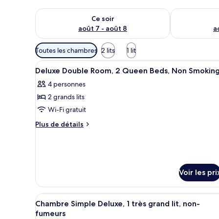
Vérifier la disponibilité pour ce soir août 7 - août 8
Vérifier la di
Ce soir
août 7 - août 8
a
Filtres
Toutes les chambres
2 lits
1 lit
disponibles
Afficher
Une chambre avec un lit, un bu
pour
3
Deluxe Double Room, 2 Queen Beds, Non Smokin
toutes
les
4 personnes
les
chambres
2 grands lits
photos
pour
Wi-Fi gratuit
ce
Plus
Plus de détails
type
de
détails
de
sur
chambre :
le
Deluxe
type
Voir les pri
Double
de
chambre
Room,
Deluxe
Afficher
Une chambre d’hôtel comprenant
2
5
Double
Chambre Simple Deluxe, 1 très grand lit, non-
toutes
Queen
Room,
fumeurs