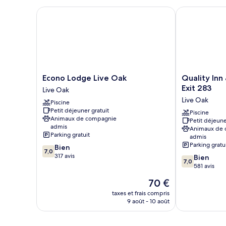
Econo Lodge Live Oak
Quality Inn & 
Econo
Quality
Econo Lodge Live Oak
Quality Inn
Lodge
Inn
Exit 283
Live Oak
Live
&
Live Oak
Piscine
Oak
Suites
Petit déjeuner gratuit
Live
Live
Piscine
Animaux de compagnie
Petit déjeune
Oak
Oak
admis
Animaux de
I-
Parking gratuit
admis
10
Parking gratu
7.0
Bien
Exit
7,0
sur
317 avis
7.0
Bien
283
7,0
10,
sur
581 avis
Live
Bien,
10,
Oak
Le
70 €
317 avis
Bien,
nouveau
581 avis
taxes et frais compris
prix
9 août - 10 août
est
de