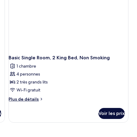
C
1
Bed,
li
Do
King
Non
n
De
Bed,
Smoking
f
2
Non
gr
Smoking
lit
no
fu
Basic Single Room, 2 King Bed, Non Smoking
1 chambre
4 personnes
2 très grands lits
Wi-Fi gratuit
Plus
Plus de détails
de
détails
x
Voir les prix
sur
le
type
de