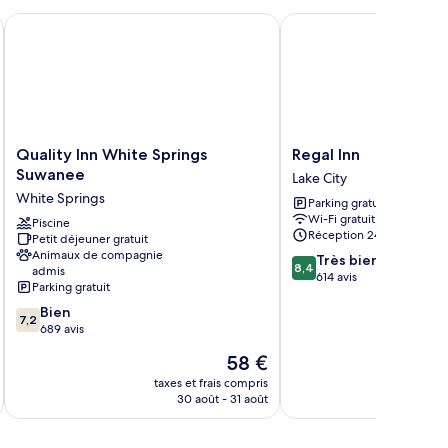
er
Quality Inn White Springs Suwanee
Regal Inn
Quality
Regal
Quality Inn White Springs
Regal Inn
Inn
Inn
Suwanee
Lake City
White
Lake
White Springs
Parking gratuit
Springs
City
Wi-Fi gratuit
Suwanee
Piscine
Réception 24 h/24
Petit déjeuner gratuit
White
Animaux de compagnie
8.4
Springs
Très bien
8,4
admis
sur
614 avis
Parking gratuit
10,
7.2
Bien
Très
7,2
sur
689 avis
bien,
10,
614 avis
Le
58 €
Bien,
u
nouveau
689 avis
taxes et frais compris
tax
prix
30 août - 31 août
est
de