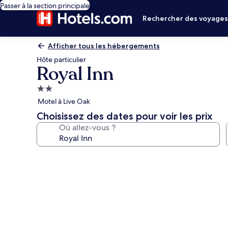
Passer à la section principale
Rechercher des voyage
Afficher tous les hébergements
Hôte particulier
Royal Inn
Hébergement
2.0 étoiles
Motel à Live Oak
Choisissez des dates pour voir les prix
Où allez-vous ?
Galerie
photos
de
l’hébergement
Royal