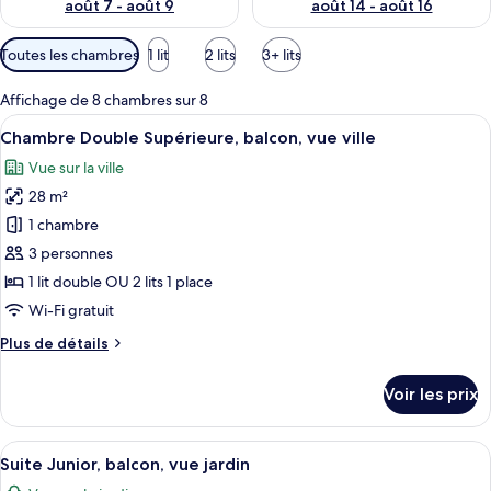
août 7 - août 9
août 14 - août 16
Filtres
Toutes les chambres
1 lit
2 lits
3+ lits
disponibles
pour
Affichage de 8 chambres sur 8
les
Afficher
Une chambre d’hôtel avec un lit, deux 
5
Chambre Double Supérieure, balcon, vue ville
chambres
toutes
Vue sur la ville
les
28 m²
photos
pour
1 chambre
ce
3 personnes
type
1 lit double OU 2 lits 1 place
de
Wi-Fi gratuit
chambre :
Plus
Plus de détails
Chambre
de
Double
détails
Voir les prix
Supérieure,
sur
le
balcon,
type
Afficher
Une chambre d’hôtel équipée d’un lit, 
vue
5
de
Suite Junior, balcon, vue jardin
toutes
ville
chambre