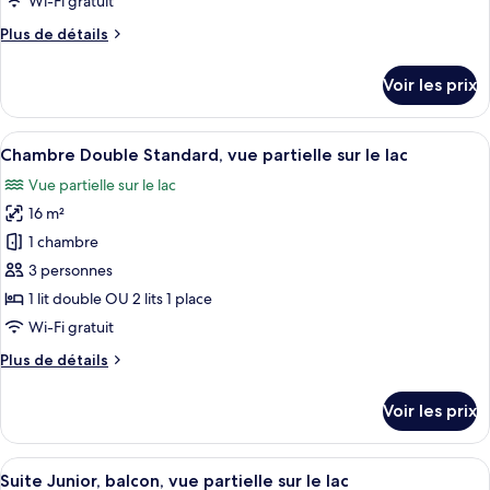
Wi-Fi gratuit
chambre :
Plus
Plus de détails
Chambre
de
Double
détails
Voir les prix
Supérieure,
sur
le
balcon,
type
Afficher
Une chambre d’hôtel avec un grand lit,
vue
5
de
Chambre Double Standard, vue partielle sur le lac
toutes
partielle
chambre
Vue partielle sur le lac
Chambre
les
sur
Double
16 m²
photos
le
Supérieure,
pour
lac
1 chambre
balcon,
ce
vue
3 personnes
partielle
type
1 lit double OU 2 lits 1 place
sur
de
Wi-Fi gratuit
le
chambre :
lac
Plus
Plus de détails
Chambre
de
Double
détails
Voir les prix
Standard,
sur
le
vue
type
Afficher
Une chambre d’hôtel avec un grand lit
partielle
5
de
Suite Junior, balcon, vue partielle sur le lac