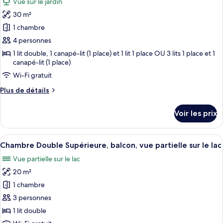
Vue sur le jardin
Chambre
les
Double
30 m²
photos
Supérieure,
pour
1 chambre
balcon,
ce
vue
4 personnes
ville
type
1 lit double, 1 canapé-lit (1 place) et 1 lit 1 place OU 3 lits 1 place et 1
de
canapé-lit (1 place)
chambre :
Wi-Fi gratuit
Suite
Plus
Plus de détails
Junior,
de
balcon,
détails
Voir les prix
sur
vue
le
jardin
type
Afficher
Une pièce comprenant un canapé, un fau
6
de
Chambre Double Supérieure, balcon, vue partielle sur le lac
toutes
chambre
Vue partielle sur le lac
Suite
les
Junior,
20 m²
photos
balcon,
pour
1 chambre
vue
ce
jardin
3 personnes
type
1 lit double
de