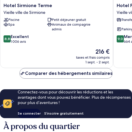
Hotel
Hotel
Hotel Sirmione Terme
Hotel 
Sirmione
Flaminia
Vieille ville de Sirmione
Vieille v
Terme
Vieille
Piscine
Petit déjeuner gratuit
Transf
Vieille
ville
Spa
Animaux de compagnie
ville
de
admis
Parkin
de
Sirmion
8.8
9.0
Sirmione
Excellent
Mer
8,8
9,0
sur
sur
1 006 avis
664 a
10,
10,
Le
216 €
Excellent,
Merveill
nouveau
1 006 avis
664 avis
taxes et frais compris
prix
1 sept. - 2 sept.
est
de
Comparer des hébergements similaires
216 €
Connectez-vous pour découvrir les réductions et les
avantages dont vous pouvez bénéficier. Plus de récompenses
pour plus d’aventures !
Se connecter
S’inscrire gratuitement
À propos du quartier