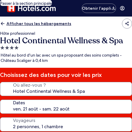
Passer à la section principale
Obtenir l’appli
Afficher tous les hébergements
Hôte professionnel
Hotel Continental Wellness & Spa
Hébergement
4.0 étoiles
Hôtel au bord d'un lac avec un spa proposant des soins complets -
Château Scaliger à 0,4 km
Choisissez des dates pour voir les prix
Où allez-vous ?
Dates
Voyageurs