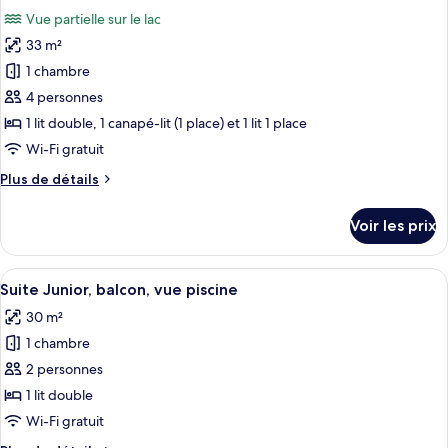
toutes
sur
chambre
Vue partielle sur le lac
Chambre
les
le
Double
33 m²
photos
lac
Standard,
pour
1 chambre
vue
ce
partielle
4 personnes
sur
type
1 lit double, 1 canapé-lit (1 place) et 1 lit 1 place
le
de
Wi-Fi gratuit
lac
chambre :
Plus
Plus de détails
Suite
de
Junior,
détails
Voir les prix
balcon,
sur
le
vue
type
Afficher
Un salon moderne avec un canapé gris, 
partielle
5
de
Suite Junior, balcon, vue piscine
toutes
sur
chambre
30 m²
Suite
les
le
Junior,
1 chambre
photos
lac
balcon,
pour
2 personnes
vue
ce
partielle
1 lit double
sur
type
Wi-Fi gratuit
le
de
lac