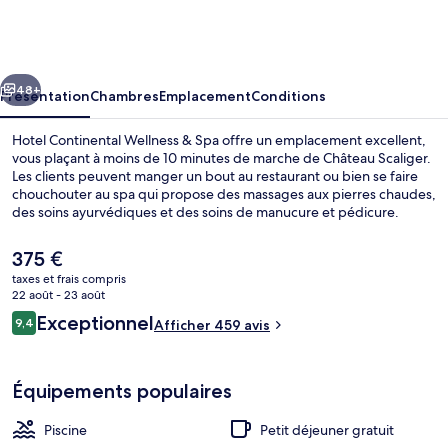
Continental
Wellness
&
cédent
Suivant
Spa
48+
Présentation
Chambres
Emplacement
Conditions
Hotel Continental Wellness & Spa offre un emplacement excellent,
vous plaçant à moins de 10 minutes de marche de Château Scaliger.
Les clients peuvent manger un bout au restaurant ou bien se faire
chouchouter au spa qui propose des massages aux pierres chaudes,
des soins ayurvédiques et des soins de manucure et pédicure.
Parmi les avantages offerts par cet hébergement : un bar / salon, un
sauna et un hammam.
Le
375 €
prix
taxes et frais compris
actuel
22 août - 23 août
Plage
est
Avis
Exceptionnel
9,4
Afficher 459 avis
de
9,4 sur 10
voyageurs
375 €.
Équipements populaires
Piscine
Petit déjeuner gratuit