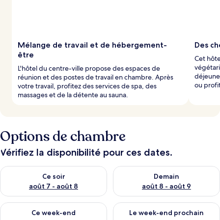
Mélange de travail et de hébergement-
Des ch
être
Cet hôte
végétar
L'hôtel du centre-ville propose des espaces de
déjeune
réunion et des postes de travail en chambre. Après
ou profi
votre travail, profitez des services de spa, des
massages et de la détente au sauna.
Options de chambre
Vérifiez la disponibilité pour ces dates.
Vérifier la disponibilité pour ce soir août 7 - août 8
Vérifier la disponibilité pour 
Ce soir
Demain
août 7 - août 8
août 8 - août 9
Vérifier la disponibilité pour ce week-end août 7 - août 9
Vérifier la disponibilité pour 
Ce week-end
Le week-end prochain