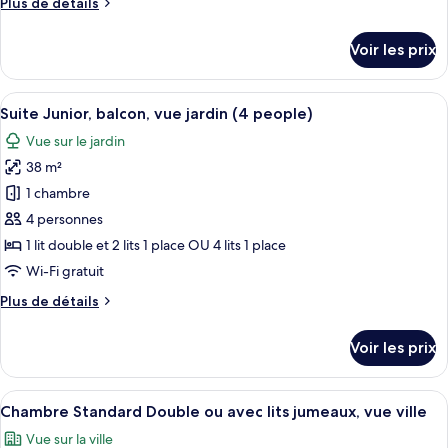
Plus
Plus de détails
chambre :
de
Suite
détails
Voir les prix
sur
Junior,
le
balcon,
type
Afficher
Une chambre à coucher avec une tête de
vue
5
de
Suite Junior, balcon, vue jardin (4 people)
toutes
piscine
chambre
Vue sur le jardin
Suite
les
Junior,
38 m²
photos
balcon,
pour
1 chambre
vue
ce
piscine
4 personnes
type
1 lit double et 2 lits 1 place OU 4 lits 1 place
de
Wi-Fi gratuit
chambre :
Plus
Plus de détails
Suite
de
Junior,
détails
Voir les prix
balcon,
sur
le
vue
type
Afficher
Une pièce moderne équipée d’un bureau
jardin
5
de
Chambre Standard Double ou avec lits jumeaux, vue ville
toutes
(4
chambre
Vue sur la ville
Suite
les
people)