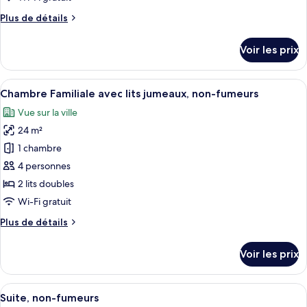
chambre :
Plus
Plus de détails
Chambre
de
Triple,
détails
Voir les prix
non-
sur
le
fumeurs
type
Afficher
Couette en duvet d'oie, bureau
14
de
Chambre Familiale avec lits jumeaux, non-fumeurs
toutes
chambre
Vue sur la ville
Chambre
les
Triple,
24 m²
photos
non-
pour
1 chambre
fumeurs
ce
4 personnes
type
2 lits doubles
de
Wi-Fi gratuit
chambre :
Plus
Plus de détails
Chambre
de
Familiale
détails
Voir les prix
avec
sur
le
lits
type
Afficher
Suite, non-fumeurs | Couette en duvet
jumeaux,
16
de
Suite, non-fumeurs
toutes
non-