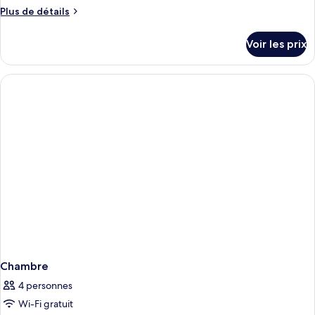
Plus
Plus de détails
de
détails
Voir les prix
sur
le
type
de
chambre
Chambre
Chambre
4 personnes
Wi-Fi gratuit