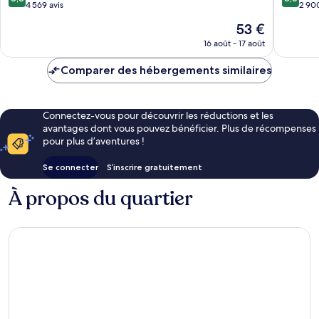
Tower
Tower
sur
sur
4 569 avis
2 900
Naniwa
Chuo
10,
10,
Le
53 €
Excellent,
Excellen
nouveau
4 569 avis
2 900 av
16 août - 17 août
prix
est
Comparer des hébergements similaires
de
53 €
Connectez-vous pour découvrir les réductions et les
avantages dont vous pouvez bénéficier. Plus de récompenses
pour plus d’aventures !
Se connecter
S’inscrire gratuitement
À propos du quartier