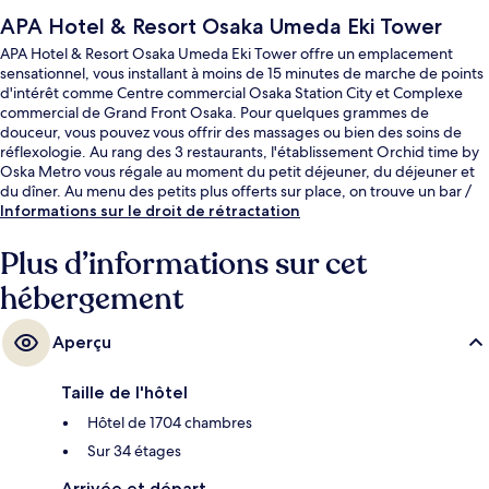
APA Hotel & Resort Osaka Umeda Eki Tower
APA Hotel & Resort Osaka Umeda Eki Tower offre un emplacement
sensationnel, vous installant à moins de 15 minutes de marche de points
d'intérêt comme Centre commercial Osaka Station City et Complexe
commercial de Grand Front Osaka. Pour quelques grammes de
douceur, vous pouvez vous offrir des massages ou bien des soins de
réflexologie. Au rang des 3 restaurants, l'établissement Orchid time by
Oska Metro vous régale au moment du petit déjeuner, du déjeuner et
du dîner. Au menu des petits plus offerts sur place, on trouve un bar /
salon, une salle de fitness ouverte 24 h/24 et une piscine extérieure en
Informations sur le droit de rétractation
saison. Sympa non ? Les autres voyageurs aiment le fait que les
transports publics se trouvent à une courte distance de marche : Station
Plus d’informations sur cet
de métro Higashi-Umeda est à 3 minutes à pied et Gare d'Umeda
hébergement
(Hanshin), à 8 minutes.
Aperçu
Taille de l'hôtel
Hôtel de 1704 chambres
Sur 34 étages
Arrivée et départ