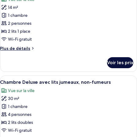
Chambre
les
Standard,
14 m²
photos
non-
pour
1 chambre
fumeurs
ce
(2
2 personnes
people)
type
2 lits 1 place
de
Wi-Fi gratuit
chambre :
Plus
Plus de détails
Chambre
de
Standard
détails
Voir les prix
avec
sur
le
lits
type
Afficher
Une chambre d’hôtel dotée d’une grande
jumeaux,
14
de
Chambre Deluxe avec lits jumeaux, non-fumeurs
toutes
non-
chambre
Vue sur la ville
Chambre
les
fumeurs
Standard
30 m²
photos
avec
pour
1 chambre
lits
ce
jumeaux,
4 personnes
non-
type
2 lits doubles
fumeurs
de
Wi-Fi gratuit
chambre :