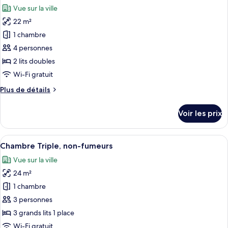
Chambre
les
Vue sur la ville
Standard,
photos
non-
22 m²
pour
fumeurs
1 chambre
ce
(1
person)
type
4 personnes
de
2 lits doubles
chambre :
Wi-Fi gratuit
Chambre
Plus
Plus de détails
Double,
de
non-
détails
Voir les prix
sur
fumeurs
le
(Sky
type
Afficher
Couette en duvet d'oie, bureau
Floor,
14
de
Chambre Triple, non-fumeurs
toutes
Connecting
chambre
Vue sur la ville
Chambre
les
Rooms)
Double,
24 m²
photos
non-
pour
1 chambre
fumeurs
ce
(Sky
3 personnes
Floor,
type
3 grands lits 1 place
Connecting
de
Wi-Fi gratuit
Rooms)