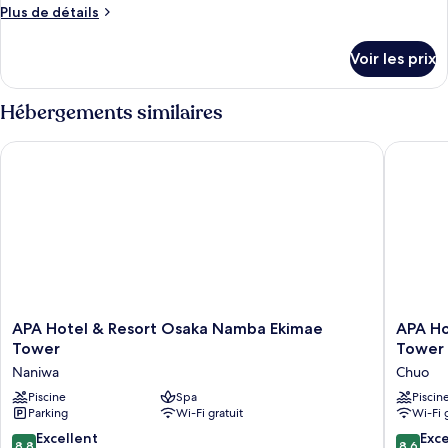
Plus
Plus de détails
de
détails
Voir les prix
sur
le
type
Hébergements similaires
de
chambre
APA Hotel & Resort Osaka Namba Ekimae Tower
APA Hote
Chambre
APA
APA
APA Hotel & Resort Osaka Namba Ekimae
APA Ho
Hotel
Hotel
Tower
Tower
&
&
Naniwa
Chuo
Resort
Resort
Osaka
Piscine
Spa
Midosuji
Piscin
Parking
Wi-Fi gratuit
Wi-Fi 
Namba
Hommac
Ekimae
Ekimae
8.8
8.6
Excellent
Exce
8,8
8,6