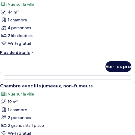
chambre
Vue sur la ville
Chambre
les
fumeurs
Familiale
44 m²
photos
avec
pour
1 chambre
lits
ce
jumeaux,
4 personnes
non-
type
2 lits doubles
fumeurs
de
Wi-Fi gratuit
chambre :
Plus
Plus de détails
Suite,
de
non-
détails
Voir les prix
fumeurs
sur
le
type
Afficher
Une chambre d’hôtel avec deux lits, u
14
de
Chambre avec lits jumeaux, non-fumeurs
toutes
chambre
Vue sur la ville
Suite,
les
non-
19 m²
photos
fumeurs
pour
1 chambre
ce
2 personnes
type
2 grands lits 1 place
de
Wi-Fi gratuit