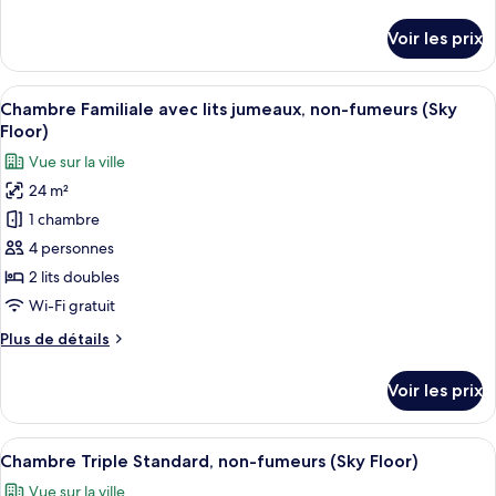
de
avec
détails
Voir les prix
lits
sur
le
jumeaux,
type
Afficher
Couette en duvet d'oie, bureau
non-
14
de
Chambre Familiale avec lits jumeaux, non-fumeurs (Sky
toutes
fumeurs
chambre
Floor)
Chambre
les
(Sky
Vue sur la ville
avec
photos
Floor)
lits
24 m²
pour
jumeaux,
1 chambre
ce
non-
fumeurs
type
4 personnes
(Sky
de
2 lits doubles
Floor)
chambre :
Wi-Fi gratuit
Chambre
Plus
Plus de détails
Familiale
de
avec
détails
Voir les prix
sur
lits
le
jumeaux,
type
Afficher
Couette en duvet d'oie, bureau
non-
14
de
Chambre Triple Standard, non-fumeurs (Sky Floor)
toutes
fumeurs
chambre
Vue sur la ville