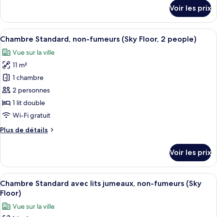
Chambre
détails
Voir les prix
sur
Standard,
le
non-
type
Afficher
Chambre Standard, non-fumeurs (Sky F
fumeurs
14
de
Chambre Standard, non-fumeurs (Sky Floor, 2 people)
toutes
(No
chambre
Vue sur la ville
Chambre
les
View,
Standard,
11 m²
photos
2
non-
pour
1 chambre
people)
fumeurs
ce
(No
2 personnes
View,
type
1 lit double
2
de
Wi-Fi gratuit
people)
chambre :
Plus
Plus de détails
Chambre
de
Standard,
détails
Voir les prix
non-
sur
le
fumeurs
type
Afficher
Couette en duvet d'oie, bureau
(Sky
14
de
Chambre Standard avec lits jumeaux, non-fumeurs (Sky
toutes
Floor,
chambre
Floor)
Chambre
les
2
Vue sur la ville
Standard,
photos
people)
non-