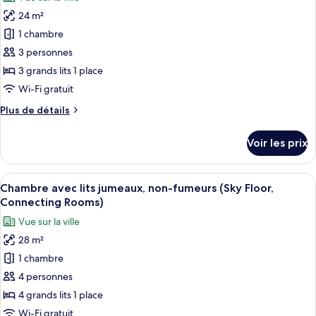
Chambre
les
(Sky
Familiale
24 m²
photos
Floor)
avec
pour
1 chambre
lits
ce
jumeaux,
3 personnes
non-
type
3 grands lits 1 place
fumeurs
de
Wi-Fi gratuit
(Sky
chambre :
Floor)
Plus
Plus de détails
Chambre
de
Triple
détails
Voir les prix
Standard,
sur
le
non-
type
Afficher
Une chambre d’hôtel avec deux lits, u
fumeurs
14
de
Chambre avec lits jumeaux, non-fumeurs (Sky Floor,
toutes
(Sky
chambre
Connecting Rooms)
Chambre
les
Floor)
Vue sur la ville
Triple
photos
Standard,
28 m²
pour
non-
1 chambre
ce
fumeurs
(Sky
type
4 personnes
Floor)
de
4 grands lits 1 place
chambre :
Wi-Fi gratuit