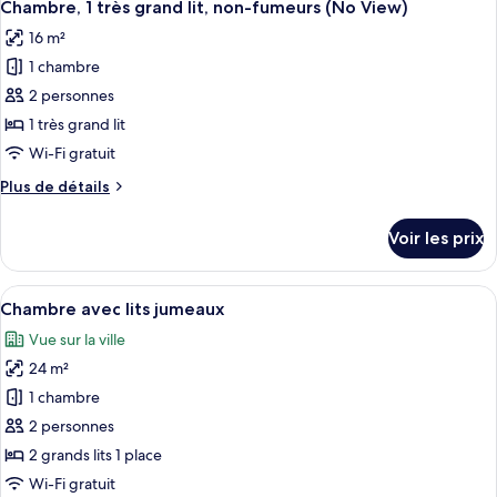
12
de
Chambre, 1 très grand lit, non-fumeurs (No View)
toutes
chambres
chambre
16 m²
Chambre
les
communicantes
avec
1 chambre
photos
lits
pour
2 personnes
jumeaux,
ce
non-
1 très grand lit
fumeurs,
type
Wi-Fi gratuit
chambres
de
communicantes
Plus
Plus de détails
chambre :
de
Chambre,
détails
Voir les prix
sur
1
le
très
type
Afficher
Une chambre d’hôtel avec deux lits, un
grand
1
de
Chambre avec lits jumeaux
toutes
lit,
chambre
Vue sur la ville
Chambre,
les
non-
1
24 m²
photos
fumeurs
très
pour
1 chambre
(No
grand
ce
lit,
View)
2 personnes
non-
type
2 grands lits 1 place
fumeurs
de
Wi-Fi gratuit
(No