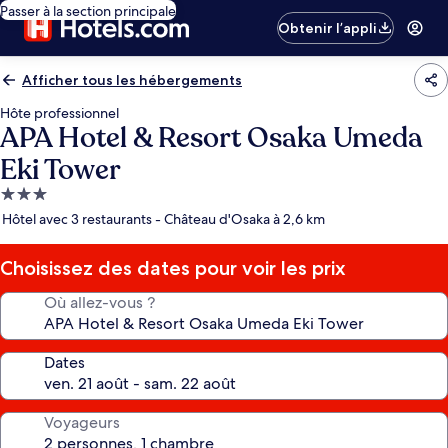
Passer à la section principale
Obtenir l’appli
Afficher tous les hébergements
Hôte professionnel
APA Hotel & Resort Osaka Umeda
Eki Tower
Hébergement
3.0 étoiles
Hôtel avec 3 restaurants - Château d'Osaka à 2,6 km
Choisissez des dates pour voir les prix
Où allez-vous ?
Dates
Voyageurs