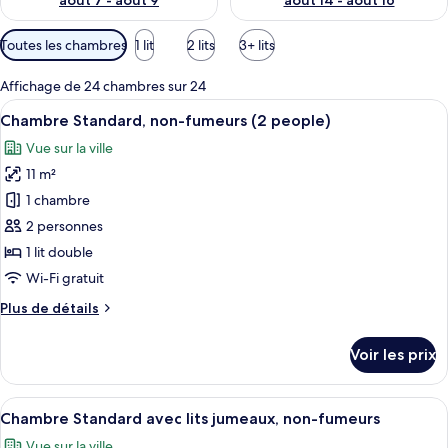
août 7 - août 9
août 14 - août 16
Filtres
Toutes les chambres
1 lit
2 lits
3+ lits
disponibles
pour
Affichage de 24 chambres sur 24
les
Afficher
Chambre Standard, non-fumeurs (2 peo
15
Chambre Standard, non-fumeurs (2 people)
chambres
toutes
Vue sur la ville
les
11 m²
photos
pour
1 chambre
ce
2 personnes
type
1 lit double
de
Wi-Fi gratuit
chambre :
Plus
Plus de détails
Chambre
de
Standard,
détails
Voir les prix
non-
sur
le
fumeurs
type
Afficher
Couette en duvet d'oie, bureau
(2
14
de
Chambre Standard avec lits jumeaux, non-fumeurs
toutes
people)
chambre
Vue sur la ville