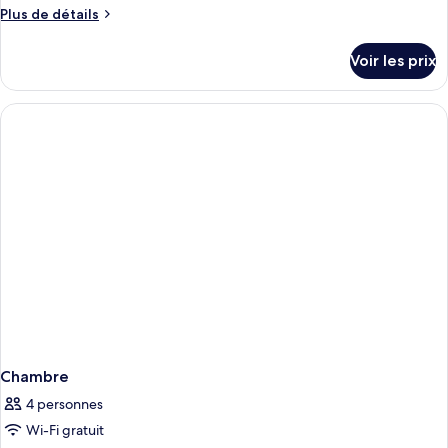
Plus
Plus de détails
de
détails
Voir les prix
sur
le
type
de
chambre
Chambre
Chambre
4 personnes
Wi-Fi gratuit