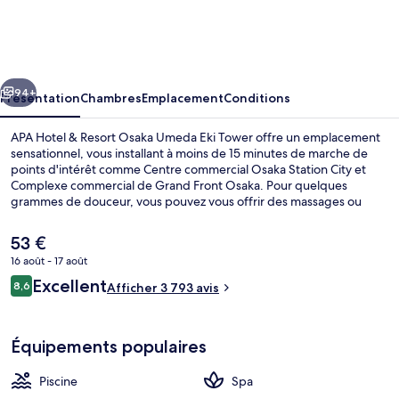
Hotel
&
Resort
cédent
Suivant
Osaka
94+
Présentation
Chambres
Emplacement
Conditions
Umeda
APA Hotel & Resort Osaka Umeda Eki Tower offre un emplacement
Eki
sensationnel, vous installant à moins de 15 minutes de marche de
points d'intérêt comme Centre commercial Osaka Station City et
Tower
Complexe commercial de Grand Front Osaka. Pour quelques
grammes de douceur, vous pouvez vous offrir des massages ou
bien des soins de réflexologie. Au rang des 3 restaurants,
l'établissement Orchid time by Oska Metro vous régale au moment
Le
53 €
du petit déjeuner, du déjeuner et du dîner. Au menu des petits plus
prix
16 août - 17 août
offerts sur place, on trouve un bar / salon, une salle de fitness
actuel
ouverte 24 h/24 et une piscine extérieure en saison. Sympa non ?
Avis
Excellent
Extérieur
8,6
est
Afficher 3 793 avis
8,6 sur 10
Les autres voyageurs aiment le fait que les transports publics se
voyageurs
de
trouvent à une courte distance de marche : Station de métro
53 €.
Higashi-Umeda est à 3 minutes à pied et Gare d'Umeda (Hanshin), à
Équipements populaires
8 minutes.
Piscine
Spa