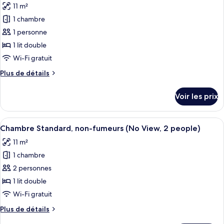
Standard,
11 m²
photos
1
non-
pour
1 chambre
person)
fumeurs
ce
(No
1 personne
View,
type
1 lit double
1
de
Wi-Fi gratuit
person)
chambre :
Plus
Plus de détails
Chambre
de
Standard,
détails
Voir les prix
non-
sur
le
fumeurs
type
Afficher
Chambre Standard, non-fumeurs (No Vi
(Sky
14
de
Chambre Standard, non-fumeurs (No View, 2 people)
toutes
Floor,
chambre
11 m²
Chambre
les
1
Standard,
1 chambre
photos
person)
non-
pour
2 personnes
fumeurs
ce
(Sky
1 lit double
Floor,
type
Wi-Fi gratuit
1
de
person)
Plus
Plus de détails
chambre :
de