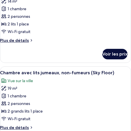
14 m²
pour
fumeurs
1 chambre
ce
(Sky
Floor,
type
2 personnes
2
de
2 lits 1 place
people)
chambre :
Wi-Fi gratuit
Chambre
Plus
Plus de détails
Standard
de
avec
détails
Voir les prix
sur
lits
le
jumeaux,
type
Afficher
Une chambre d’hôtel avec deux lits, u
non-
14
de
Chambre avec lits jumeaux, non-fumeurs (Sky Floor)
toutes
fumeurs
chambre
Vue sur la ville
Chambre
les
(Sky
Standard
19 m²
photos
Floor)
avec
pour
1 chambre
lits
ce
jumeaux,
2 personnes
non-
type
2 grands lits 1 place
fumeurs
de
Wi-Fi gratuit
(Sky
chambre :
Floor)
Plus
Plus de détails
Chambre