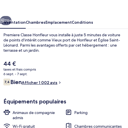
Honfleur
cédent
Suivant
70+
Présentation
Chambres
Emplacement
Conditions
Premiere Classe Honfleur vous installe à juste 5 minutes de voiture
de points d'intérêt comme Vieux port de Honfleur et Église Saint-
Léonard. Parmi les avantages offerts par cet hébergement : une
terrasse et un jardin.
Le
44 €
prix
taxes et frais compris
actuel
6 sept. - 7 sept.
est
Avis
Bien
7,4
Petit déjeuner préparé sur commande s
Afficher 1 002 avis
de
7,4 sur 10
voyageurs
44 €.
Équipements populaires
Animaux de compagnie
Parking
admis
Wi-Fi gratuit
Chambres communicantes