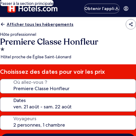
Passer à la section principale
Obtenir l’appli
Afficher tous les hébergements
Hôte professionnel
Premiere Classe Honfleur
Hébergement
1.0 étoile
Hôtel proche de Église Saint-Léonard
Choisissez des dates pour voir les prix
Où allez-vous ?
Dates
Voyageurs