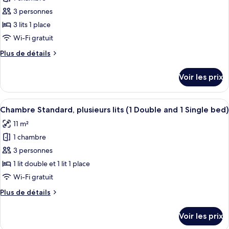
photos
1
pour
3 personnes
lit
ce
double
3 lits 1 place
type
Wi-Fi gratuit
de
Plus
Plus de détails
chambre :
de
Chambre
détails
Voir les prix
sur
Standard,
le
3
type
Afficher
Un lit superposé avec une couverture ma
lits
8
de
Chambre Standard, plusieurs lits (1 Double and 1 Single bed)
toutes
une
chambre
11 m²
Chambre
les
place
Standard,
1 chambre
photos
3
pour
3 personnes
lits
ce
une
1 lit double et 1 lit 1 place
place
type
Wi-Fi gratuit
de
Plus
Plus de détails
chambre :
de
Chambre
détails
Voir les prix
sur
Standard,
le