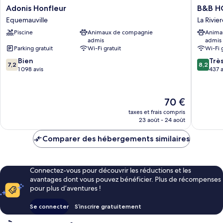
Adonis
B&B
Adonis Honfleur
B&B HO
Honfleur
HOTEL
Equemauville
La Rivie
Equemauville
Honfleu
Piscine
Animaux de compagnie
Anima
La
admis
admis
Riviere-
Parking gratuit
Wi-Fi gratuit
Wi-Fi 
Saint-
7.2
8.2
Bien
Sauveur
Trè
7,2
8,2
sur
sur
1 098 avis
437 a
10,
10,
Bien,
Très
1 098 avis
bien,
Le
70 €
437 avis
nouveau
taxes et frais compris
prix
23 août - 24 août
est
de
Comparer des hébergements similaires
70 €
Connectez-vous pour découvrir les réductions et les
avantages dont vous pouvez bénéficier. Plus de récompenses
pour plus d’aventures !
Se connecter
S’inscrire gratuitement