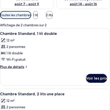
août 7 - août 9
août 14 - août 16
Filtres
Toutes les chambres
1 lit
2 lits
disponibles
pour
Affichage de 2 chambres sur 2
les
Afficher
Une chambre d’hôtel avec un lit, un té
10
Chambre Standard, 1 lit double
chambres
toutes
12 m²
les
2 personnes
photos
pour
1 lit double
ce
Wi-Fi gratuit
type
Plus
Plus de détails
de
de
chambre :
détails
Voir les prix
sur
Chambre
le
Standard,
type
Afficher
Une chambre d’hôtel avec deux lits sim
1
7
de
Chambre Standard, 2 lits une place
toutes
chambre
lit
12 m²
Chambre
les
double
Standard,
2 personnes
photos