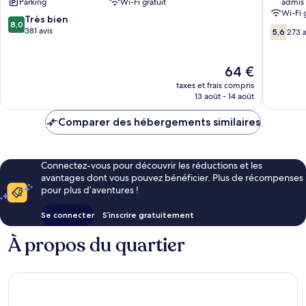
Parking
Wi-Fi gratuit
admis
Toulouse
Wi-Fi 
Est
8.0
Très bien
8,0
5.6
sur
381 avis
5,6
273 a
sur
10,
10,
Très
273 avis
bien,
Le
64 €
381 avis
nouveau
taxes et frais compris
prix
13 août - 14 août
est
de
Comparer des hébergements similaires
64 €
Connectez-vous pour découvrir les réductions et les
avantages dont vous pouvez bénéficier. Plus de récompenses
pour plus d’aventures !
Se connecter
S’inscrire gratuitement
À propos du quartier