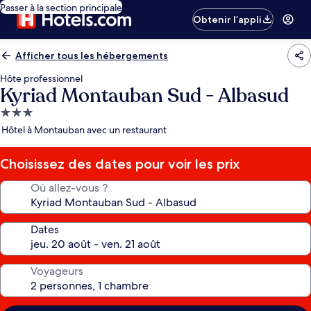
Passer à la section principale
Obtenir l’appli
Afficher tous les hébergements
Hôte professionnel
Kyriad Montauban Sud - Albasud
Hébergement
3.0 étoiles
Hôtel à Montauban avec un restaurant
Choisissez des dates pour voir les prix
Où allez-vous ?
Dates
Voyageurs