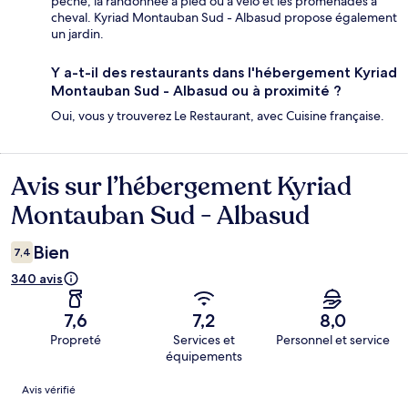
pêche, la randonnée à pied ou à vélo et les promenades à
cheval. Kyriad Montauban Sud - Albasud propose également
un jardin.
Y a-t-il des restaurants dans l'hébergement Kyriad
Montauban Sud - Albasud ou à proximité ?
Oui, vous y trouverez Le Restaurant, avec Cuisine française.
Avis sur l’hébergement Kyriad
Avis
Montauban Sud - Albasud
Bien
7,4
340 avis
7,6
7,2
8,0
Propreté
Services et
Personnel et service
équipements
Avis
Avis vérifié