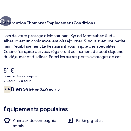
Sud
-
cédent
Suivant
Albasud
38+
Présentation
Chambres
Emplacement
Conditions
Lors de votre passage à Montauban, Kyriad Montauban Sud -
Albasud est un choix excellent où séjourner. Si vous avez une petite
faim, l'établissement Le Restaurant vous mijote des spécialités
Cuisine française qui vous régaleront au moment du petit déjeuner,
du déjeuner et du dîner. Parmi les autres petits avantages de cet
hébergement figurent une terrasse et un jardin.
Le
51 €
prix
taxes et frais compris
actuel
23 août - 24 août
Petit déjeuner, déjeuner et dîner servis
est
Avis
Bien
7,4
Afficher 340 avis
de
7,4 sur 10
voyageurs
51 €.
Équipements populaires
Animaux de compagnie
Parking gratuit
admis