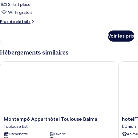
1
pour
2 lits 1 place
lit
ce
double
Wi-Fi gratuit
type
Plus
Plus de détails
de
de
chambre :
détails
Voir les prix
sur
Chambre
le
Standard,
type
Hébergements similaires
2
de
chambre
lits
Montempô Apparthôtel Toulouse Balma
hotelF1 
Chambre
une
Standard,
place
2
lits
une
place
Montempô
hotelF1
Montempô Apparthôtel Toulouse Balma
hotelF
Apparthôtel
Toulous
Toulouse Est
L'Union
Toulouse
L'Union
Kitchenette
Laverie
Anima
Balma
L'Union