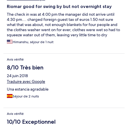
Riomar good for swing by but not overnight stay
The check in was at 4:00 pm the manager did not arrive until
4:30 pm.... charged foreign guest tax of euros 1.50 not sure
what that was about, not enough blankets for four people and
the clothes washer went on for ever, clothes were wet so had to
squeeze water out of them, leaving very little time to dry
overnight... very small town, limited food choices for
Himanshu, séjour de 1 nuit
vegetarians... local people are very friendly and helpful...
Avis vérifié
8/10 Très bien
24 juin 2018
Traduire avec Google
Una estancia agradable
Séjour de 2 nuits
Avis vérifié
10/10 Exceptionnel