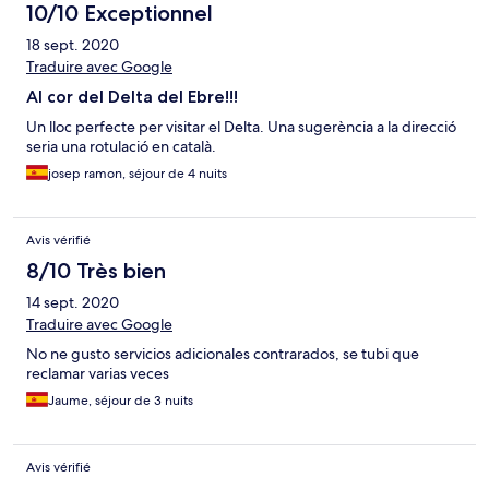
qui cherchent le calme, l'hotel est dans un petit village avec très
10/10 Exceptionnel
peu de commerces, entouré d'immenses rizières, pas de
18 sept. 2020
problème de moustique mais il y a des moustiquaires à toutes
Traduire avec Google
les fenêtres. Les plages sont immenses, avec sable fin, on a pied
loin, il y a des dunes, chemins en bois superbes. Les plages sont
Al cor del Delta del Ebre!!!
quasi désertes mais surveillées. J'y retournerais, j'ai beaucoup
aimé !
Un lloc perfecte per visitar el Delta. Una sugerència a la direcció
seria una rotulació en català.
josep ramon, séjour de 4 nuits
Avis vérifié
8/10 Très bien
14 sept. 2020
Traduire avec Google
No ne gusto servicios adicionales contrarados, se tubi que
reclamar varias veces
Jaume, séjour de 3 nuits
Avis vérifié