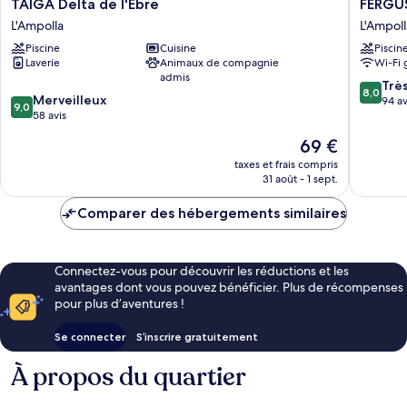
TAIGA
FERGUS
TAIGA Delta de l'Ebre
FERGUS
Delta
Cap
L'Ampolla
L'Ampoll
de
Roig
Piscine
Cuisine
Piscin
l'Ebre
L'Ampoll
Laverie
Animaux de compagnie
Wi-Fi 
L'Ampolla
admis
8.0
Trè
8,0
9.0
Merveilleux
sur
94 av
9,0
sur
58 avis
10,
10,
Très
Le
69 €
Merveilleux,
bien,
nouveau
58 avis
taxes et frais compris
94 avis
prix
31 août - 1 sept.
est
de
Comparer des hébergements similaires
69 €
Connectez-vous pour découvrir les réductions et les
avantages dont vous pouvez bénéficier. Plus de récompenses
pour plus d’aventures !
Se connecter
S’inscrire gratuitement
À propos du quartier