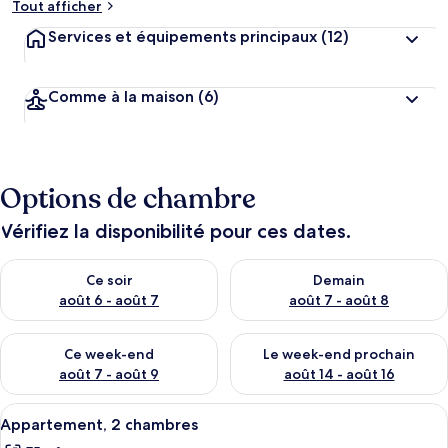
Tout afficher
Services et équipements principaux
(12)
Comme à la maison
(6)
Options de chambre
Vérifiez la disponibilité pour ces dates.
Vérifier la disponibilité pour ce soir août 6 - août 7
Vérifier la disponibilité pour 
Ce soir
Demain
août 6 - août 7
août 7 - août 8
Vérifier la disponibilité pour ce week-end août 7 - août 9
Vérifier la disponibilité pour 
Ce week-end
Le week-end prochain
août 7 - août 9
août 14 - août 16
Afficher
Un salon avec un canapé, une lampe, u
10
Appartement, 2 chambres
toutes