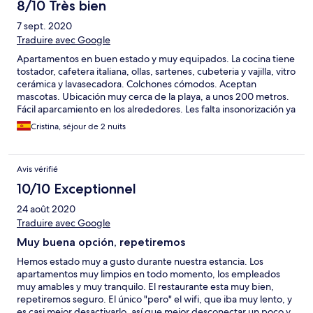
8/10 Très bien
7 sept. 2020
Traduire avec Google
Apartamentos en buen estado y muy equipados. La cocina tiene
tostador, cafetera italiana, ollas, sartenes, cubeteria y vajilla, vitro
cerámica y lavasecadora. Colchones cómodos. Aceptan
mascotas. Ubicación muy cerca de la playa, a unos 200 metros.
Fácil aparcamiento en los alrededores. Les falta insonorización ya
que en mitad de la noche me despertó el perro del
Cristina, séjour de 2 nuits
apartamento de arriba. Piscinas limpias y cuidadas.
Avis vérifié
10/10 Exceptionnel
24 août 2020
Traduire avec Google
Muy buena opción, repetiremos
Hemos estado muy a gusto durante nuestra estancia. Los
apartamentos muy limpios en todo momento, los empleados
muy amables y muy tranquilo. El restaurante esta muy bien,
repetiremos seguro. El único "pero" el wifi, que iba muy lento, y
es casi mejor desactivarlo. así que mejor desconectar un poco y