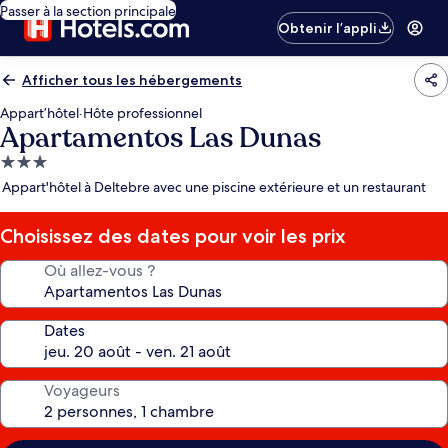
Passer à la section principale
Obtenir l’appli
Afficher tous les hébergements
Appart’hôtel
·
Hôte professionnel
Apartamentos Las Dunas
Hébergement
3.0 étoiles
Appart'hôtel à Deltebre avec une piscine extérieure et un restaurant
Choisissez des dates pour voir les prix
Où allez-vous ?
Dates
Voyageurs