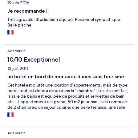
19 juin 2016
Je recommande !
Très agréable. Studio bien équipé. Personnel sympathique.
Belle piscine.
Avis vérifié
10/10 Exceptionnel
13 juil. 2011
un hotel en bord de mer avec dunes sans tourisme
Cet hotel est plutôt une location d'appartements, mais de type
hotel, tout est donc à dispo dans la "chambre" : Les lits sont fait,
la salle de bains est équipée de produits et serviettes de bain
etc... L'appartement est grand, 50 m2 je pense, il est composé
de 2 chambres, un séjour cuisine, une belle terrasse, une salle
de bains quasi neuve. Il y a la clim, on peut la régler comme on le
souhaite et elle communique avec toutes les pièces sauf la sdb.
L'hotel est équipé de 2 très jolies piscines. En bref c'est vraiment
un bon plan pour un prix bien inférieur à des hotels vieillots avec
Avis vérifié
chambres super petites ! L'emplacement est sympa pour ceux