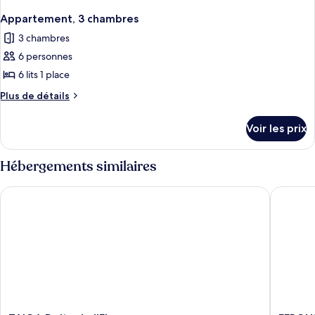
Appartement, 3 chambres
3 chambres
6 personnes
6 lits 1 place
Plus
Plus de détails
de
détails
Voir les prix
sur
le
type
Hébergements similaires
de
chambre
TAIGA Delta de l'Ebre
FERGUS 
Appartement,
3
chambres