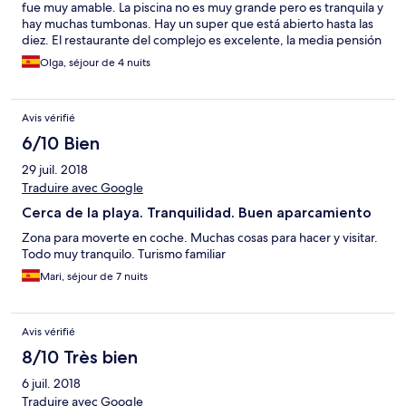
fue muy amable. La piscina no es muy grande pero es tranquila y
hay muchas tumbonas. Hay un super que está abierto hasta las
diez. El restaurante del complejo es excelente, la media pensión
de calidad, y vale la pena probar el menú degustación que
Olga, séjour de 4 nuits
tienen que está buenísimo y es abundante, calidad precio
inmejorable, el dueño es muy amable y atento. Los
apartamentos bien equipados, la única pega es que los
Avis vérifié
colchones son durisimos y si se duerme varias noches la espalda
se resiente. Al no ser un hotel, no tiene el servicio de limpieza de
6/10 Bien
habitaciones diario, que no nos supuso un problema pero sí
29 juil. 2018
echamos de menos por ejemplo que no repusieran el papel
higiénico, las bolsas de basura... Pero en general, estuvimos
Traduire avec Google
muy agusto y muy probablemente repetiremos si volvemos al
Cerca de la playa. Tranquilidad. Buen aparcamiento
Delta.
Zona para moverte en coche. Muchas cosas para hacer y visitar.
Todo muy tranquilo. Turismo familiar
Mari, séjour de 7 nuits
Avis vérifié
8/10 Très bien
6 juil. 2018
Traduire avec Google