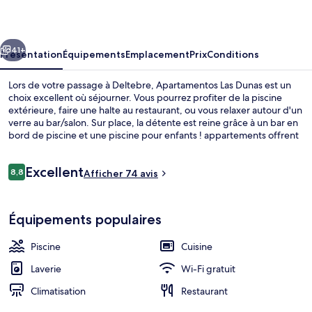
Dunas
cédent
Suivant
41+
Présentation
Équipements
Emplacement
Prix
Conditions
Lors de votre passage à Deltebre, Apartamentos Las Dunas est un
choix excellent où séjourner. Vous pourrez profiter de la piscine
extérieure, faire une halte au restaurant, ou vous relaxer autour d'un
verre au bar/salon. Sur place, la détente est reine grâce à un bar en
bord de piscine et une piscine pour enfants ! appartements offrent
par ailleurs de petits plus comme une cuisine et un lave-
linge/sèche-linge. Pratique, non ?
Avis
Excellent
8,8
Afficher 74 avis
8,8 sur 10
voyageurs
Piscine extérieure
Équipements populaires
Piscine
Cuisine
Laverie
Wi-Fi gratuit
Climatisation
Restaurant