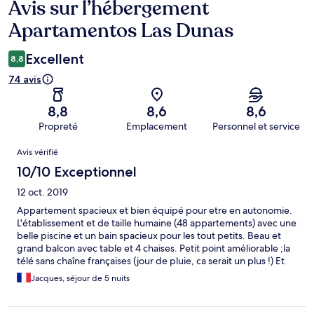
Avis sur l’hébergement
Avis
Apartamentos Las Dunas
Excellent
8,8
74 avis
8,8
8,6
8,6
Propreté
Emplacement
Personnel et service
Avis
Avis vérifié
10/10 Exceptionnel
12 oct. 2019
Appartement spacieux et bien équipé pour etre en autonomie.
L'établissement et de taille humaine (48 appartements) avec une
belle piscine et un bain spacieux pour les tout petits. Beau et
grand balcon avec table et 4 chaises. Petit point améliorable ;la
télé sans chaîne françaises (jour de pluie, ca serait un plus !) Et
un petit manque d'isolation phonique, dommage.
Jacques, séjour de 5 nuits