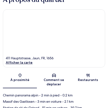
411 Hauptstrasse, Jaun, FR, 1656
Afficher la carte
Carte
À proximité
Comment se
Restaurants
déplacer
Chemin panorama alpin
- 2 min à pied
- 0.2 km
Massif des Gastlosen
- 3 min en voiture
- 2.1 km
Station de ski de Gstaad
- 51 min en voiture
- 39.7 km