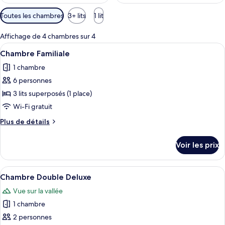
a
r
Filtres
Toutes les chambres
3+ lits
1 lit
disponibles
l
pour
Affichage de 4 chambres sur 4
e
les
s
Afficher
Une chambre avec un lit superposé en
2
Chambre Familiale
chambres
toutes
v
1 chambre
les
o
6 personnes
photos
y
a
pour
3 lits superposés (1 place)
g
ce
Wi-Fi gratuit
e
type
u
Plus
Plus de détails
r
de
de
s
chambre :
détails
Voir les prix
sur
Chambre
le
Familiale
type
Afficher
Un lit en bois avec un élastique, une a
4
de
Chambre Double Deluxe
toutes
chambre
Vue sur la vallée
Chambre
les
Familiale
1 chambre
photos
pour
2 personnes