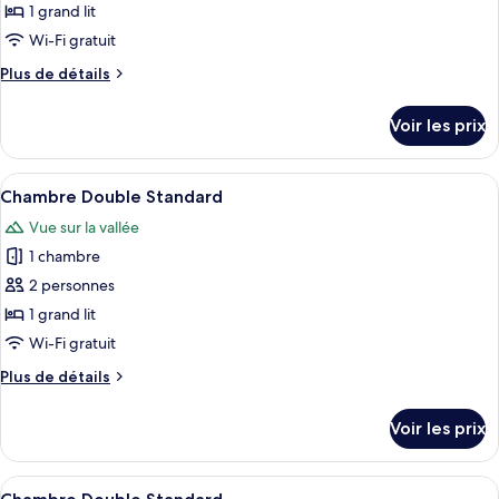
ce
1 grand lit
type
Wi-Fi gratuit
de
Plus
Plus de détails
chambre :
de
Chambre
détails
Voir les prix
sur
Double
le
Deluxe
type
Afficher
Une pièce aux murs en bois, avec un li
3
de
Chambre Double Standard
toutes
chambre
Vue sur la vallée
Chambre
les
Double
1 chambre
photos
Deluxe
pour
2 personnes
ce
1 grand lit
type
Wi-Fi gratuit
de
Plus
Plus de détails
chambre :
de
Chambre
détails
Voir les prix
sur
Double
le
Standard
type
Afficher
Une chambre à coucher avec un lit en b
2
de