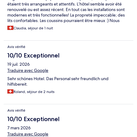
étaient très arrangeants et attentifs. L’hôtel semble avoir été
renouvelé ou est assez récent. En tout cas les installations sont
modernes et très fonctionnelles! La propreté impeccable; des
lits confortables. Les coussins pourraient être mieux :) Nous
avons très bien mangé au restaurant! Une gastronomie plutôt
Claudia, séjour de 1 nuit
traditionnelle mais savoureuse! Juste un petit détail si l’on est
végétarien ou vegan: il faudrait les avertir car les options ne sont
pas disponibles par défaut. Mon partenaire est est Végane et le
Avis vérifié
petit déjeuner pour lui a été très limité. Mais je recommande
l’hôte sans la moindre hésitation!
10/10 Exceptionnel
19 juil. 2026
Traduire avec Google
Sehr schönes Hotel. Das Personal sehr freundlich und
hilfsbereit.
Roland, séjour de 2 nuits
Avis vérifié
10/10 Exceptionnel
7 mars 2026
Traduire avec Google