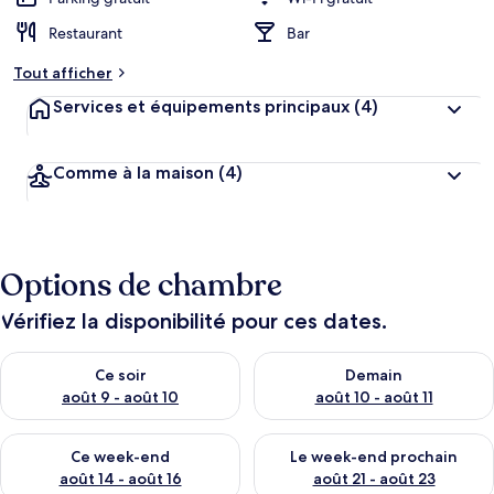
e
Restaurant
Bar
m
e
Tout afficher
n
t
Services et équipements principaux
(4)
s
l
Comme à la maison
(4)
e
s
m
i
Options de chambre
e
u
x
Vérifiez la disponibilité pour ces dates.
n
Vérifier la disponibilité pour ce soir août 9 - août 10
Vérifier la disponibilité pour 
Ce soir
Demain
o
t
août 9 - août 10
août 10 - août 11
é
s
Vérifier la disponibilité pour ce week-end août 14 - août 16
Vérifier la disponibilité pour
Ce week-end
Le week-end prochain
p
août 14 - août 16
août 21 - août 23