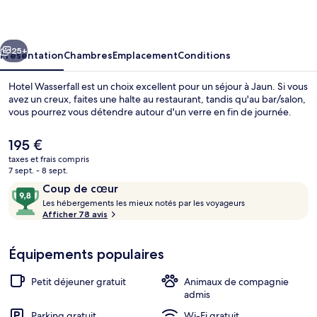
cédent
Suivant
25+
Présentation
Chambres
Emplacement
Conditions
Hotel Wasserfall est un choix excellent pour un séjour à Jaun. Si vous
avez un creux, faites une halte au restaurant, tandis qu'au bar/salon,
vous pourrez vous détendre autour d'un verre en fin de journée.
Le
195 €
prix
taxes et frais compris
actuel
7 sept. - 8 sept.
est
Avis
9,8
Coup de cœur
de
voyageurs
L
sur
Les hébergements les mieux notés par les voyageurs
Extérieur
195 €.
e
Afficher 78 avis
10,
s
Coup
de
Équipements populaires
h
cœur
é
b
Petit déjeuner gratuit
Animaux de compagnie
e
admis
r
Parking gratuit
Wi-Fi gratuit
g