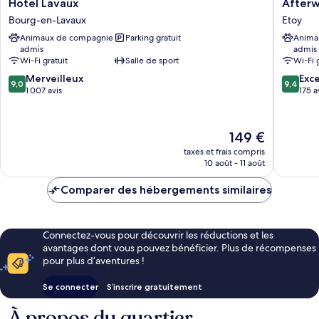
Hotel
Afterwo
Hotel Lavaux
Afterw
Lavaux
Hotel
Bourg-en-Lavaux
Etoy
Bourg-
Etoy
Animaux de compagnie
Parking gratuit
Anima
en-
admis
admis
Lavaux
Wi-Fi gratuit
Salle de sport
Wi-Fi 
9.0
9.4
Merveilleux
Exc
9,0
9,4
sur
sur
1 007 avis
175 a
10,
10,
Merveilleux,
Exceptio
1 007 avis
175 avis
Le
149 €
nouveau
taxes et frais compris
prix
10 août - 11 août
est
de
Comparer des hébergements similaires
149 €
Connectez-vous pour découvrir les réductions et les
avantages dont vous pouvez bénéficier. Plus de récompenses
pour plus d’aventures !
Se connecter
S’inscrire gratuitement
À propos du quartier