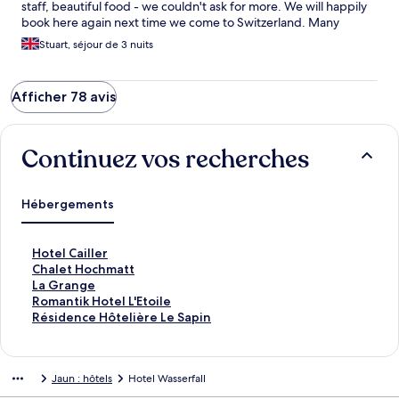
staff, beautiful food - we couldn't ask for more. We will happily
book here again next time we come to Switzerland. Many
thanks!
Stuart, séjour de 3 nuits
Afficher 78 avis
Continuez vos recherches
Hébergements
L
Hotel Cailler
i
L
Chalet Hochmatt
e
i
L
La Grange
n
e
i
L
Romantik Hotel L'Etoile
o
n
e
i
L
Résidence Hôtelière Le Sapin
u
o
n
e
i
v
u
o
n
e
r
v
u
o
n
Jaun : hôtels
Hotel Wasserfall
a
r
v
u
o
n
a
r
v
u