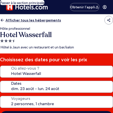
Passer à la section principale
Obtenir l’appli
Afficher tous les hébergements
Hôte professionnel
Hotel Wasserfall
Hébergement
3.5 étoiles
Hôtel à Jaun avec un restaurant et un bar/salon
Choisissez des dates pour voir les prix
Où allez-vous ?
Dates
Voyageurs