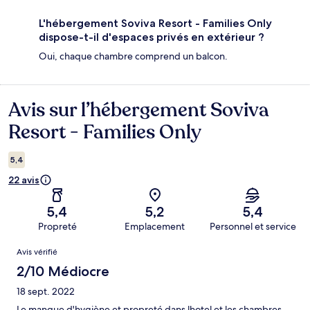
L'hébergement Soviva Resort - Families Only
dispose-t-il d'espaces privés en extérieur ?
Oui, chaque chambre comprend un balcon.
Avis sur l’hébergement Soviva
Avis
Resort - Families Only
5,4
22 avis
5,4
5,2
5,4
Propreté
Emplacement
Personnel et service
Avis
Avis vérifié
2/10 Médiocre
18 sept. 2022
Le manque d'hygiène et propreté dans lhotel et les chambres