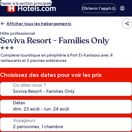
Passer à la section principale
Obtenir l’appli
Afficher tous les hébergements
Hôte professionnel
Soviva Resort - Families Only
Hébergement
3.0 étoiles
Complexe touristique en périphérie à Port El-Kantaoui avec 4
restaurants et 2 piscines extérieures
Choisissez des dates pour voir les prix
Où allez-vous ?
Dates
Voyageurs