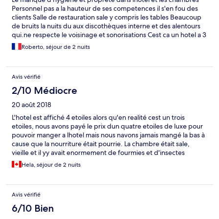
Personnel pas a la hauteur de ses competences il s'en fou des
clients Salle de restauration sale y compris les tables Beaucoup
de bruits la nuits du aux discothèques interne et des alentours
qui.ne respecte le voisinage et sonorisations Cest ca un hotel a 3
etoiles qui n'en merite aucune Un hotel pas frequentable J'ai
Roberto, séjour de 2 nuits
remarqué pas mal de femme qui recherche compagnie payante
Avis vérifié
2/10 Médiocre
20 août 2018
L'hotel est affiché 4 etoiles alors qu'en realité cest un trois
etoiles, nous avons payé le prix dun quatre etoiles de luxe pour
pouvoir manger a lhotel mais nous navons jamais mangé la bas à
cause que la nourriture était pourrie. La chambre était sale,
vieille et il yy avait enormement de fourmies et d'insectes
d'umidité. Le meuble et les matelas sentait l'humidité. Je
Hela, séjour de 2 nuits
déconseille fortement. Merci
Avis vérifié
6/10 Bien