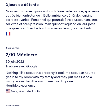
3 jours de détente
Nous avons passé 3 jours au bord d'une belle piscine, spacieuse
et très bien entretenue .. Belle ambiance générale,. cuisine
correcte , variée. Personnel qui pourrait être plus souriant, très
sollicitée et sous pression, mais qui sont làquand on leur pose
une question. Spectacles du soir assez basic , pour enfants :
amlusants ! Bref séjour à recommander !!!
Avis vérifié
2/10 Médiocre
30 juin 2022
Traduire avec Google
Nothing I like about this property it took.me about an hour to
get in to my room with my family and they put me first on a
wrong room then the switch me to a dirty one.
Horrible.experience.
Amor, séjour de 2 nuits
Avis vérifié