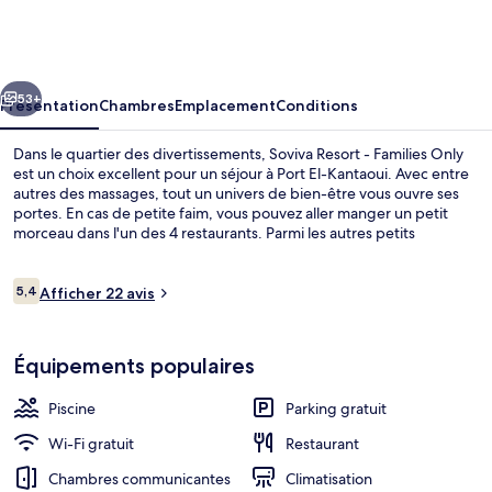
Resort
-
Families
cédent
Suivant
Only
53+
Présentation
Chambres
Emplacement
Conditions
Dans le quartier des divertissements, Soviva Resort - Families Only
est un choix excellent pour un séjour à Port El-Kantaoui. Avec entre
autres des massages, tout un univers de bien-être vous ouvre ses
portes. En cas de petite faim, vous pouvez aller manger un petit
morceau dans l'un des 4 restaurants. Parmi les autres petits
avantages de cet hébergement figurent 2 piscines extérieures, une
piscine couverte et une rivière artificielle (lazy river).
Avis
5,4
Afficher 22 avis
5,4 sur 10
voyageurs
Piscine couverte, 2 piscines extérieure
Équipements populaires
Piscine
Parking gratuit
Wi-Fi gratuit
Restaurant
Chambres communicantes
Climatisation