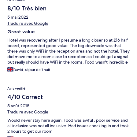
8/10 Très bien
5 mai 2022
Traduire avec Google
Great value
Hotel was recovering after I presume a long closer so at £16 half
board, represented good value. The big downside was that
there was only WiFi in the reception area and not the hotel. They
did move me to a room close to reception so I could get a signal
but really should have WiFi in the rooms. Food wasn't incredible
but can't complain for the price. Lack of plug sockets.
David, séjour de 1 nuit
Avis vérifié
4/10 Correct
5 août 2018
Traduire avec Google
Would never stay here again. Food was awful , poor service and
all inclusive was not all inclusive. Had issues checking in and took
2 hours to get our room