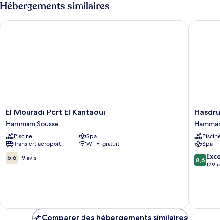
Hébergements similaires
El Mouradi Port El Kantaoui
Hasdruba
El
Hasdrub
El Mouradi Port El Kantaoui
Hasdru
Mouradi
Thalassa
Hammam Sousse
Hammam
Port
Port
Piscine
Spa
Piscin
El
El
Transfert aéroport
Wi-Fi gratuit
Spa
Kantaoui
Kantaou
Hammam
Hamma
6.6
8.6
Exce
6,6
119 avis
8,6
Sousse
Sousse
sur
sur
129 a
10,
10,
119 avis
Excellen
129 avis
Comparer des hébergements similaires