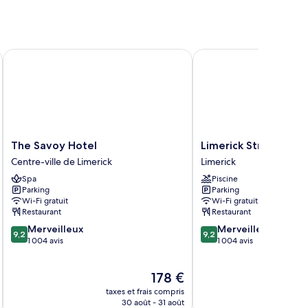
The Savoy Hotel
Limerick Strand Hotel
The
Limerick
The Savoy Hotel
Limerick Strand Hote
Savoy
Strand
Centre-ville de Limerick
Limerick
Hotel
Hotel
Spa
Piscine
Centre-
Limerick
Parking
Parking
ville
Wi-Fi gratuit
Wi-Fi gratuit
de
Restaurant
Restaurant
Limerick
9.2
9.2
Merveilleux
Merveilleux
9,2
9,2
sur
sur
1 004 avis
1 004 avis
10,
10,
Merveilleux,
Merveilleux,
Le
178 €
1 004 avis
1 004 avis
nouveau
taxes et frais compris
tax
prix
30 août - 31 août