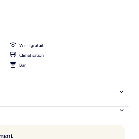
alité supérieure, surmatelas
Wi-Fi gratuit
Climatisation
Bar
ement