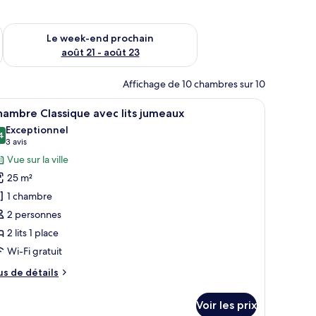
-end août 14 - août 16
Vérifier la disponibilité pour le week-end prochain août 21 - 
Le week-end prochain
août 21 - août 23
Affichage de 10 chambres sur 10
n grand lit, d’un bureau, d’une chaise et offrant une vue sur l’extérieur gr
fficher
Un hôtel moderne dont l’image se reflète dans 
5
ambre Classique avec lits jumeaux
outes
Exceptionnel
s
4
9,4 sur 10
(3 avis)
3 avis
hotos
Vue sur la ville
our
25 m²
e
1 chambre
ype
2 personnes
e
2 lits 1 place
hambre :
hambre
Wi-Fi gratuit
lassique
us
us de détails
vec
e
tails
ts
Voir les prix
r