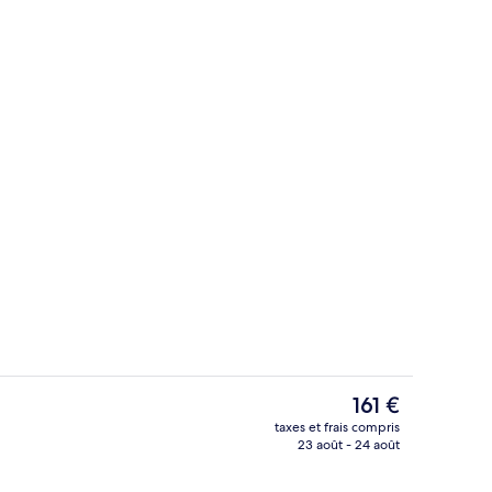
io
Petit déjeuner complet servi tous les 
Le
161 €
prix
taxes et frais compris
actuel
23 août - 24 août
e)
Intérieur
est
de