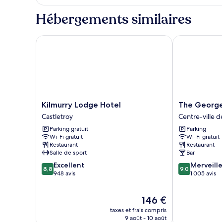
le
Suite
type
Hébergements similaires
de
chambre
Suite
Kilmurry Lodge Hotel
The George L
Kilmurry
The
Kilmurry Lodge Hotel
The George
Lodge
George
Castletroy
Centre-ville d
Hotel
Limerick
Parking gratuit
Parking
Castletroy
Hotel
Wi-Fi gratuit
Wi-Fi gratuit
Centre-
Restaurant
Restaurant
ville
Salle de sport
Bar
de
8.8
9.0
Excellent
Merveill
Limerick
8,8
9,0
sur
sur
948 avis
1 005 avis
10,
10,
Excellent,
Merveilleux,
Le
146 €
948 avis
1 005 avis
nouveau
taxes et frais compris
prix
9 août - 10 août