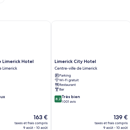
personnes
à
mobilité
réduite
imerick Hotel
Limerick City Hotel
Limerick
 Limerick Hotel
Limerick City Hotel
City
e Limerick
Centre-ville de Limerick
Hotel
Parking
Centre-
Wi-Fi gratuit
ville
Restaurant
de
Bar
Limerick
8.2
eux
Très bien
8,2
sur
1 001 avis
10,
Très
Le
Le
163 €
139 €
bien,
nouveau
nouveau
1 001 avis
taxes et frais compris
taxes et frais compris
prix
prix
9 août - 10 août
9 août - 10 août