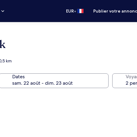
•
s
EUR
Publier votre annon
ck
0,5 km
Dates
Voya