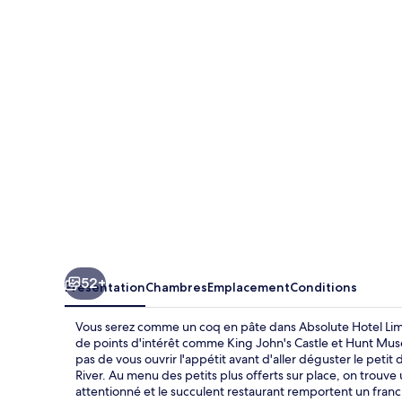
Hotel
Limerick
52+
Présentation
Chambres
Emplacement
Conditions
Vous serez comme un coq en pâte dans Absolute Hotel Lim
de points d'intérêt comme King John's Castle et Hunt Mus
pas de vous ouvrir l'appétit avant d'aller déguster le petit 
River. Au menu des petits plus offerts sur place, on trouve
attentionné et le succulent restaurant remportent un fran