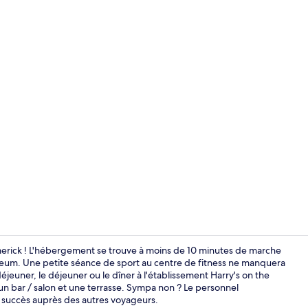
Terrasse/Pat
erick ! L'hébergement se trouve à moins de 10 minutes de marche
eum. Une petite séance de sport au centre de fitness ne manquera
déjeuner, le déjeuner ou le dîner à l'établissement Harry's on the
Bar (sur plac
 un bar / salon et une terrasse. Sympa non ? Le personnel
c succès auprès des autres voyageurs.