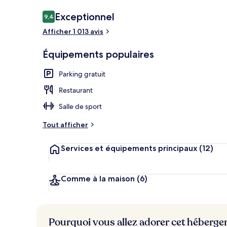
Avis
Exceptionnel
9,4
9,4 sur 10
voyageurs
Afficher 1 013 avis
Literie de qu
Équipements populaires
Parking gratuit
Restaurant
Salle de sport
Tout afficher
Services et équipements principaux
(12)
Comme à la maison
(6)
Pourquoi vous allez adorer cet héberg