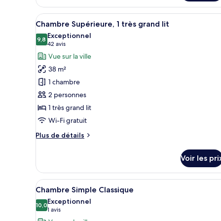
Room
Afficher
Un hôtel moderne dont l’image s
4
Chambre Supérieure, 1 très grand lit
toutes
Exceptionnel
les
9,8
9,8 sur 10
(42 avis)
42 avis
photos
Vue sur la ville
pour
38 m²
ce
1 chambre
type
2 personnes
de
1 très grand lit
chambre :
Chambre
Wi-Fi gratuit
Supérieure,
Plus
Plus de détails
1
de
détails
très
Voir les pri
sur
grand
le
lit
type
Afficher
Une chambre d’hôtel moderne do
5
de
Chambre Simple Classique
toutes
chambre
Exceptionnel
Chambre
les
10,0
10,0 sur 10
(1 avis)
1 avis
Supérieure,
photos