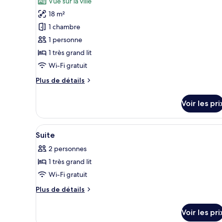
Vue sur la ville
1
pour
très
18 m²
ce
grand
1 chambre
lit
type
1 personne
de
1 très grand lit
chambre :
Chambre
Wi-Fi gratuit
Simple
Plus
Plus de détails
Classique
de
détails
Voir les pri
sur
le
type
Afficher
Coin séjour | TV connectée de 4
5
de
Suite
toutes
chambre
2 personnes
Chambre
les
Simple
1 très grand lit
photos
Classique
pour
Wi-Fi gratuit
ce
Plus
Plus de détails
type
de
détails
de
Voir les pri
sur
chambre :