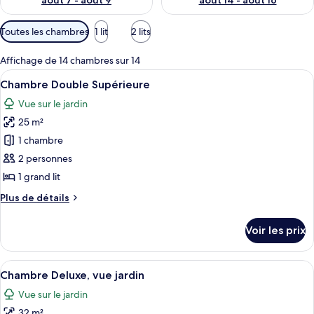
août 7 - août 9
août 14 - août 16
Filtres
Toutes les chambres
1 lit
2 lits
disponibles
pour
Affichage de 14 chambres sur 14
les
Afficher
Une chambre d’hôtel avec un grand lit
2
Chambre Double Supérieure
chambres
toutes
Vue sur le jardin
les
25 m²
photos
pour
1 chambre
ce
2 personnes
type
1 grand lit
de
Plus
Plus de détails
chambre :
de
Chambre
détails
Voir les prix
sur
Double
le
Supérieure
type
Afficher
Une chambre d’hôtel avec un grand lit
4
de
Chambre Deluxe, vue jardin
toutes
chambre
Vue sur le jardin
Chambre
les
Double
32 m²