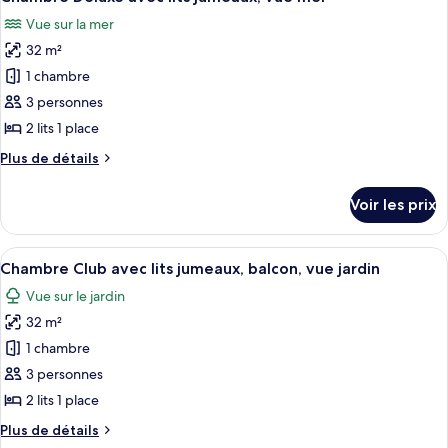
toutes
jumeaux,
chambre
Vue sur la mer
Chambre
les
vue
Deluxe
32 m²
photos
jardin
avec
pour
1 chambre
lits
ce
jumeaux,
3 personnes
vue
type
2 lits 1 place
jardin
de
Plus
Plus de détails
chambre :
de
Chambre
détails
Voir les prix
sur
Deluxe
le
avec
type
Afficher
Une chambre d’hôtel avec deux lits, un
lits
3
de
Chambre Club avec lits jumeaux, balcon, vue jardin
toutes
jumeaux,
chambre
Vue sur le jardin
Chambre
les
vue
Deluxe
32 m²
photos
mer
avec
pour
1 chambre
lits
ce
jumeaux,
3 personnes
vue
type
2 lits 1 place
mer
de
Plus
Plus de détails
chambre :
de