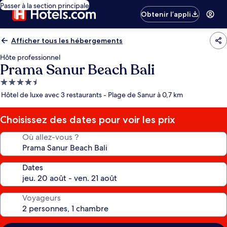
Passer à la section principale
Obtenir l’appli
Afficher tous les hébergements
Hôte professionnel
Prama Sanur Beach Bali
Hébergement
4.5 étoiles
Hôtel de luxe avec 3 restaurants - Plage de Sanur à 0,7 km
Choisissez des dates pour voir les prix
Où allez-vous ?
Dates
Voyageurs