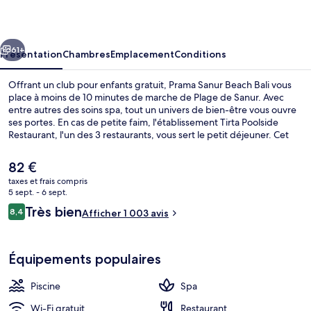
Beach
Bali
cédent
Suivant
61+
Présentation
Chambres
Emplacement
Conditions
Offrant un club pour enfants gratuit, Prama Sanur Beach Bali vous
place à moins de 10 minutes de marche de Plage de Sanur. Avec
entre autres des soins spa, tout un univers de bien-être vous ouvre
ses portes. En cas de petite faim, l'établissement Tirta Poolside
Restaurant, l'un des 3 restaurants, vous sert le petit déjeuner. Cet
hôtel de luxe abrite en outre 3 bars/lounges, une piscine extérieure
et un bar à la plage. Les autres voyageurs ne tarissent pas d'éloges
Le
82 €
en ce qui concerne le personnel attentionné et la proximité avec la
prix
taxes et frais compris
plage.
actuel
5 sept. - 6 sept.
3 restaurants servant le petit déjeuner,
est
Avis
Très bien
8,4
Afficher 1 003 avis
de
8,4 sur 10
voyageurs
82 €.
Équipements populaires
Piscine
Spa
Wi-Fi gratuit
Restaurant