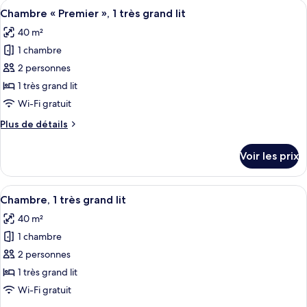
Afficher
Une chambre d’hôtel moderne dotée d’un
grand
4
de
Chambre « Premier », 1 très grand lit
toutes
lit,
chambre
40 m²
Chambre,
les
vue
1
1 chambre
photos
parc
très
pour
2 personnes
grand
ce
lit,
1 très grand lit
vue
type
Wi-Fi gratuit
parc
de
Plus
Plus de détails
chambre :
de
Chambre
détails
Voir les prix
sur
«
le
Premier
type
Afficher
Un lit bien fait, avec une literie blanc
»,
4
de
Chambre, 1 très grand lit
toutes
1
chambre
40 m²
Chambre
les
très
«
1 chambre
photos
grand
Premier
pour
2 personnes
lit
»,
ce
1
1 très grand lit
très
type
Wi-Fi gratuit
grand
de