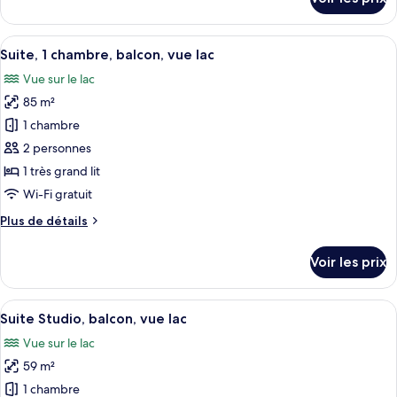
sur
Familiale
le
type
Afficher
Une chambre d’hôtel avec un grand lit,
6
de
Suite, 1 chambre, balcon, vue lac
toutes
chambre
Vue sur le lac
Suite
les
Familiale
85 m²
photos
pour
1 chambre
ce
2 personnes
type
1 très grand lit
de
Wi-Fi gratuit
chambre :
Plus
Plus de détails
Suite,
de
1
détails
Voir les prix
chambre,
sur
le
balcon,
type
Afficher
Une chambre d’hôtel avec vue sur la vi
vue
4
de
Suite Studio, balcon, vue lac
toutes
lac
chambre
Vue sur le lac
Suite,
les
1
59 m²
photos
chambre,
pour
1 chambre
balcon,