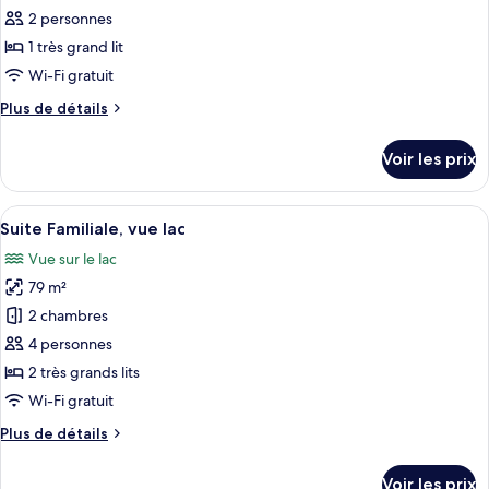
ce
vue
2 personnes
lac
type
1 très grand lit
de
Wi-Fi gratuit
chambre :
Plus
Plus de détails
Suite
de
Studio,
détails
Voir les prix
balcon,
sur
le
vue
type
Afficher
Une chambre d’hôtel moderne dotée d’u
lac
5
de
Suite Familiale, vue lac
toutes
chambre
Vue sur le lac
Suite
les
Studio,
79 m²
photos
balcon,
pour
2 chambres
vue
ce
lac
4 personnes
type
2 très grands lits
de
Wi-Fi gratuit
chambre :
Plus
Plus de détails
Suite
de
Familiale,
détails
Voir les prix