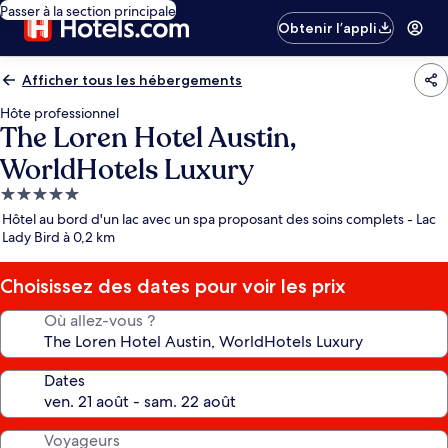
Passer à la section principale
Obtenir l’appli
Afficher tous les hébergements
Hôte professionnel
The Loren Hotel Austin,
WorldHotels Luxury
Hébergement
5.0 étoiles
Hôtel au bord d'un lac avec un spa proposant des soins complets - Lac
Lady Bird à 0,2 km
Choisissez des dates pour voir les prix
Où allez-vous ?
Dates
Voyageurs