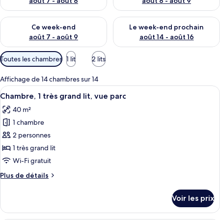
août 7 - août 8
août 8 - août 9
Vérifier la disponibilité pour ce week-end août 7 - août 9
Vérifier la disponibilité pour 
Ce week-end
Le week-end prochain
août 7 - août 9
août 14 - août 16
Filtres
Toutes les chambres
1 lit
2 lits
disponibles
pour
Affichage de 14 chambres sur 14
les
Afficher
Une chambre d’hôtel avec un grand lit,
4
Chambre, 1 très grand lit, vue parc
chambres
toutes
40 m²
les
1 chambre
photos
pour
2 personnes
ce
1 très grand lit
type
Wi-Fi gratuit
de
Plus
Plus de détails
chambre :
de
Chambre,
détails
Voir les prix
sur
1
le
très
type