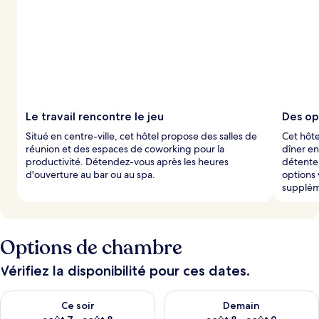
Le travail rencontre le jeu
Des op
Situé en centre-ville, cet hôtel propose des salles de
Cet hôte
réunion et des espaces de coworking pour la
dîner en 
productivité. Détendez-vous après les heures
détente
d'ouverture au bar ou au spa.
options
supplém
Options de chambre
Vérifiez la disponibilité pour ces dates.
Vérifier la disponibilité pour ce soir août 7 - août 8
Vérifier la disponibilité pour 
Ce soir
Demain