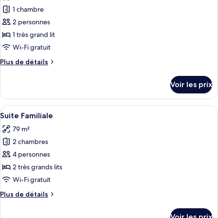
les
lac
1
1 chambre
photos
très
pour
2 personnes
grand
ce
lit,
1 très grand lit
vue
type
Wi-Fi gratuit
lac
de
Plus
Plus de détails
chambre :
de
Suite
détails
Voir les prix
sur
Studio,
le
1
type
Afficher
Un couloir moderne avec un coin cuisine
très
4
de
Suite Familiale
toutes
grand
chambre
79 m²
Suite
les
lit
Studio,
2 chambres
photos
1
pour
4 personnes
très
ce
grand
2 très grands lits
lit
type
Wi-Fi gratuit
de
Plus
Plus de détails
chambre :
de
Suite
détails
Voir les prix