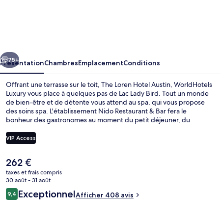
The
Loren
Hotel
Austin,
cédent
Suivant
WorldHotels
75+
Présentation
Chambres
Emplacement
Conditions
Luxury
Offrant une terrasse sur le toit, The Loren Hotel Austin, WorldHotels
Luxury vous place à quelques pas de Lac Lady Bird. Tout un monde
de bien-être et de détente vous attend au spa, qui vous propose
des soins spa. L'établissement Nido Restaurant & Bar fera le
bonheur des gastronomes au moment du petit déjeuner, du
déjeuner et du dîner. Cet hôtel de luxe vous fait également profiter
d'une piscine extérieure, d'un bar / salon et d'une salle de fitness
VIP Access
ouverte 24 h/24. Le personnel attentionné et la présentation
générale remportent un vif succès auprès des autres voyageurs.
Le
262 €
Extérieur
prix
taxes et frais compris
actuel
30 août - 31 août
est
Avis
Exceptionnel
9,4
Afficher 408 avis
de
9,4 sur 10
voyageurs
262 €.