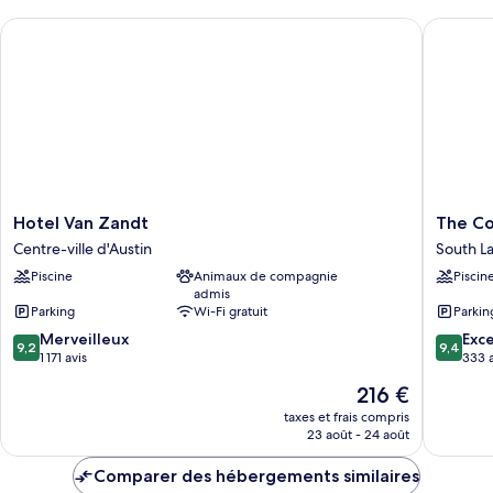
chambre
Suite
Hotel Van Zandt
The Cod
One
Bedroom
Balcony
Suite
Hotel
The
Hotel Van Zandt
The Co
Van
Code
Centre-ville d'Austin
South L
Zandt
Hotel
Piscine
Animaux de compagnie
Piscin
Centre-
South
admis
ville
Lamar
Parking
Wi-Fi gratuit
Parkin
d'Austin
9.2
9.4
Merveilleux
Exc
9,2
9,4
sur
sur
1 171 avis
333 a
10,
10,
Le
216 €
Merveilleux,
Exceptio
nouveau
1 171 avis
333 avis
taxes et frais compris
prix
23 août - 24 août
est
de
Comparer des hébergements similaires
216 €