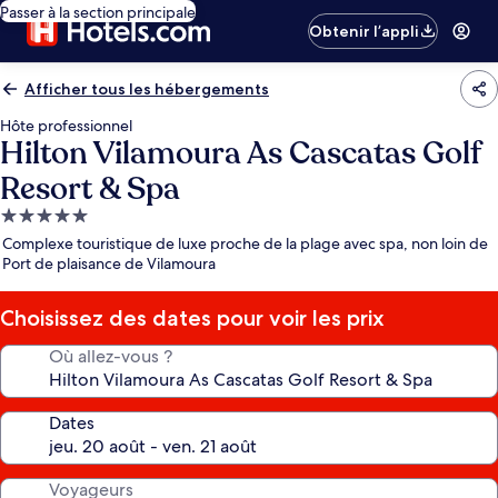
Passer à la section principale
Obtenir l’appli
Afficher tous les hébergements
Hôte professionnel
Hilton Vilamoura As Cascatas Golf
Resort & Spa
Hébergement
5.0 étoiles
Complexe touristique de luxe proche de la plage avec spa, non loin de
Port de plaisance de Vilamoura
Choisissez des dates pour voir les prix
Où allez-vous ?
Dates
Voyageurs