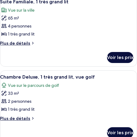
12
de
Suite Familiale, 1 très grand lit
toutes
chambre
Vue sur la ville
Appartement,
les
2
65 m²
photos
chambres
pour
4 personnes
ce
1 très grand lit
type
Plus
Plus de détails
de
de
chambre :
détails
Voir les prix
sur
Suite
le
Familiale,
type
Afficher
Une chambre d’hôtel dotée d’un grand l
1
7
de
Chambre Deluxe, 1 très grand lit, vue golf
toutes
chambre
très
Vue sur le parcours de golf
Suite
les
grand
Familiale,
33 m²
photos
lit
1
pour
2 personnes
très
ce
grand
1 très grand lit
lit
type
Plus
Plus de détails
de
de
chambre :
détails
Voir les prix
sur
Chambre