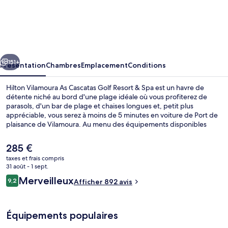
Hilton
Vilamoura
As
Cascatas
cédent
Suivant
Golf
151+
Présentation
Chambres
Emplacement
Conditions
Resort
Hilton Vilamoura As Cascatas Golf Resort & Spa est un havre de
&
détente niché au bord d'une plage idéale où vous profiterez de
parasols, d'un bar de plage et chaises longues et, petit plus
Spa
appréciable, vous serez à moins de 5 minutes en voiture de Port de
plaisance de Vilamoura. Au menu des équipements disponibles
figurent 5 piscines extérieures et une piscine couverte, l'idéal pour
des moments de pure détente. Vous pourrez également prendre
Le
285 €
soin de vous au spa grâce à des massages, des enveloppements
prix
taxes et frais compris
corporels, des soins du visage et des soins d'aromathérapie. Les
actuel
31 août - 1 sept.
options de restauration comprennent 2 restaurants, tandis que les 2
Piscine couverte, 5 piscines extérieure
est
Avis
bars en bord de piscine vous invitent à siroter des boissons
Merveilleux
9,2
Afficher 892 avis
de
9,2 sur 10
rafraîchissantes. Ce complexe touristique de luxe vous offre en
voyageurs
285 €.
outre un bar / salon, une salle de fitness ouverte 24 h/24 et une salle
de fitness. Les autres voyageurs sont séduits par le personnel
Équipements populaires
attentionné et la présentation générale.