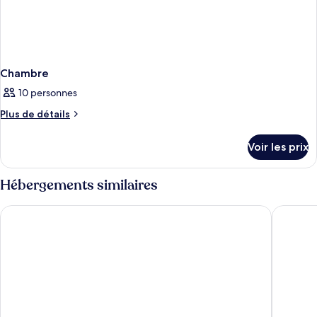
Chambre
10 personnes
Plus
Plus de détails
de
détails
Voir les prix
sur
le
type
Hébergements similaires
de
chambre
Tivoli Marina Vilamoura
Victoria
Chambre