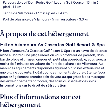
Parcours de golf Dom Pedro Golf: Laguna Golf Course
- 13 min à
pied
- 1.1 km
Tennis de Vilamoura
- 17 min à pied
- 1.4 km
Port de plaisance de Vilamoura
- 5 min en voiture
- 3.0 km
À propos de cet hébergement
Hilton Vilamoura As Cascatas Golf Resort & Spa
Hilton Vilamoura As Cascatas Golf Resort & Spa est un havre de détente
niché au bord d'une plage idéale où vous profiterez de parasols, d'un
bar de plage et chaises longues et, petit plus appréciable, vous serez à
moins de 5 minutes en voiture de Port de plaisance de Vilamoura. Au
menu des équipements disponibles figurent 5 piscines extérieures et
une piscine couverte, l'idéal pour des moments de pure détente. Vous
pourrez également prendre soin de vous au spa grâce à des massages,
des enveloppements corporels, des soins du visage et des soins
d'aromathérapie. Les options de restauration comprennent 2
Informations sur le droit de rétractation
restaurants, tandis que les 2 bars en bord de piscine vous invitent à
siroter des boissons rafraîchissantes. Ce complexe touristique de luxe
Plus d’informations sur cet
vous offre en outre un bar / salon, une salle de fitness ouverte 24 h/24
hébergement
et une salle de fitness. Les autres voyageurs sont séduits par le
personnel attentionné et la présentation générale.