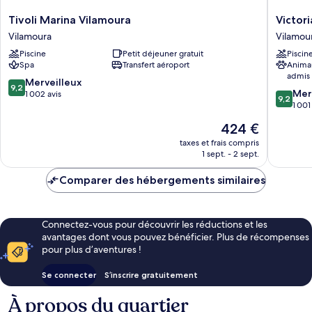
Tivoli
Victoria
Tivoli Marina Vilamoura
Victor
Marina
Golf
Vilamoura
Vilamou
Vilamoura
Resort
Piscine
Petit déjeuner gratuit
Piscin
Vilamoura
and
Spa
Transfert aéroport
Anima
Spa
admis
Manage
9.2
Merveilleux
9,2
9.2
by
Mer
sur
1 002 avis
9,2
sur
Accor
1 001
10,
10,
Vilamou
Merveilleux,
Le
424 €
Merveill
1 002 avis
nouveau
1 001 avi
taxes et frais compris
prix
1 sept. - 2 sept.
est
de
Comparer des hébergements similaires
424 €
Connectez-vous pour découvrir les réductions et les
avantages dont vous pouvez bénéficier. Plus de récompenses
pour plus d’aventures !
Se connecter
S’inscrire gratuitement
À propos du quartier