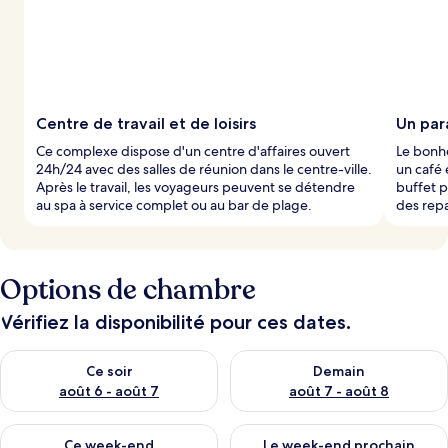
Centre de travail et de loisirs
Un par
Ce complexe dispose d'un centre d'affaires ouvert
Le bonhe
24h/24 avec des salles de réunion dans le centre-ville.
un café 
Après le travail, les voyageurs peuvent se détendre
buffet 
au spa à service complet ou au bar de plage.
des repa
Options de chambre
Vérifiez la disponibilité pour ces dates.
Vérifier la disponibilité pour ce soir août 6 - août 7
Vérifier la disponibilité pour 
Ce soir
Demain
août 6 - août 7
août 7 - août 8
Vérifier la disponibilité pour ce week-end août 7 - août 9
Vérifier la disponibilité pour 
Ce week-end
Le week-end prochain