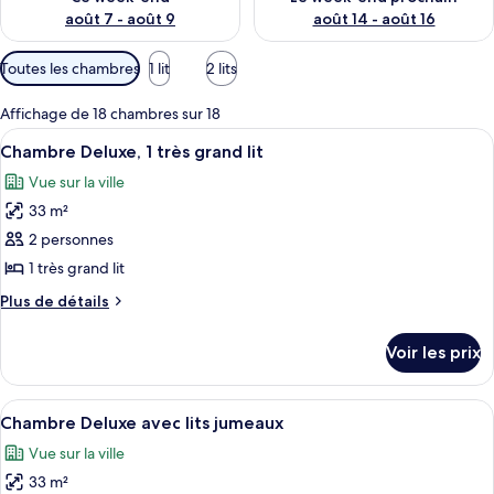
août 7 - août 9
août 14 - août 16
Filtres
Toutes les chambres
1 lit
2 lits
disponibles
pour
Affichage de 18 chambres sur 18
les
Afficher
Une table de petit-déjeuner avec des c
15
Chambre Deluxe, 1 très grand lit
chambres
toutes
Vue sur la ville
les
33 m²
photos
pour
2 personnes
ce
1 très grand lit
type
Plus
Plus de détails
de
de
chambre :
détails
Voir les prix
sur
Chambre
le
Deluxe,
type
Afficher
Une chambre d’hôtel avec deux lits, u
1
11
de
Chambre Deluxe avec lits jumeaux
toutes
chambre
très
Vue sur la ville
Chambre
les
grand
Deluxe,
33 m²
photos