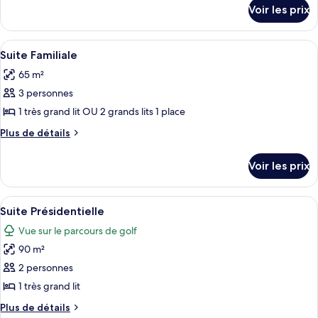
chambre :
détails
Voir les prix
sur
Chambre
le
Deluxe,
type
Afficher
Une chambre d’hôtel moderne avec un 
1
8
de
Suite Familiale
toutes
chambre
très
65 m²
Chambre
les
grand
Deluxe,
3 personnes
photos
lit
1
pour
1 très grand lit OU 2 grands lits 1 place
(Plus)
très
ce
grand
Plus
Plus de détails
lit
type
de
(Plus)
détails
de
Voir les prix
sur
chambre :
le
Suite
type
Afficher
Suite Présidentielle | Literie de quali
5
Familiale
de
Suite Présidentielle
toutes
chambre
Vue sur le parcours de golf
Suite
les
Familiale
90 m²
photos
pour
2 personnes
ce
1 très grand lit
type
Plus
Plus de détails
de