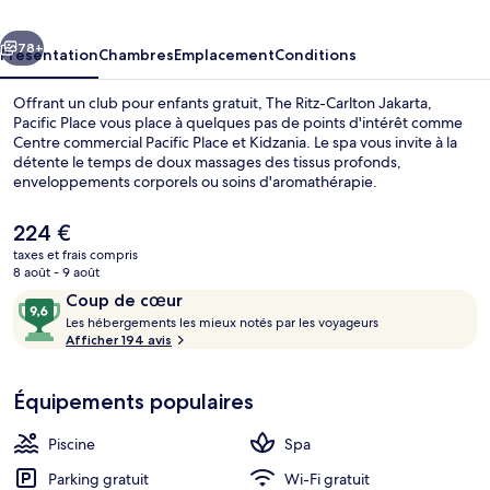
Jakarta,
cédent
Suivant
Pacific
78+
Présentation
Chambres
Emplacement
Conditions
Place
Offrant un club pour enfants gratuit, The Ritz-Carlton Jakarta,
Pacific Place vous place à quelques pas de points d'intérêt comme
Centre commercial Pacific Place et Kidzania. Le spa vous invite à la
détente le temps de doux massages des tissus profonds,
enveloppements corporels ou soins d'aromathérapie.
L'établissement PASOLA Jakarta prend soin aussi de vous à l'heure
du petit déjeuner, du déjeuner et du dîner. Parmi les autres
Le
224 €
avantages de cet hôtel de luxe, on trouve une piscine extérieure, un
prix
taxes et frais compris
bar en bord de piscine et un centre de remise en forme, l'idéal pour
actuel
8 août - 9 août
des vacances sans soucis. L'hébergement se situe à une courte
Réception
est
Avis
9,6
distance à pied des transports publics. Station de MRT Istora se
Coup de cœur
de
trouve à 10 min à peine.
voyageurs
L
sur
Les hébergements les mieux notés par les voyageurs
224 €.
e
Afficher 194 avis
10,
s
Coup
de
Équipements populaires
h
cœur
é
b
Piscine
Spa
e
r
Parking gratuit
Wi-Fi gratuit