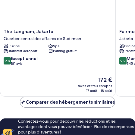
grand
lit,
non-
fumeurs
The
Fairmon
The Langham, Jakarta
Fairmo
Langham,
Jakarta
Quartier central des affaires de Sudirman
Jakarta
Jakarta
Jakarta
Piscine
Spa
Piscin
Quartier
Transfert aéroport
Parking gratuit
Transf
central
des
9.8
9.2
Exceptionnel
Mer
9,8
9,2
affaires
sur
sur
181 avis
345 a
de
10,
10,
Sudirman
Exceptionnel,
Merveill
Le
172 €
181 avis
345 avis
nouveau
taxes et frais compris
prix
17 août - 18 août
est
de
Comparer des hébergements similaires
172 €
Connectez-vous pour découvrir les réductions et les
avantages dont vous pouvez bénéficier. Plus de récompenses
pour plus d’aventures !