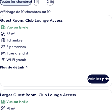
Toutes les chambres
1 lit
2 lits
disponibles
pour
Affichage de 10 chambres sur 10
les
Afficher
Une chambre d’hôtel avec un grand lit
11
Guest Room, Club Lounge Access
chambres
toutes
Vue sur la ville
les
65 m²
photos
pour
1 chambre
ce
3 personnes
type
1 très grand lit
de
Wi-Fi gratuit
chambre :
Plus
Plus de détails
Guest
de
Room,
détails
Voir les prix
Club
sur
le
Lounge
type
Afficher
Une chambre d’hôtel avec un grand lit
Access
8
de
Larger Guest Room, Club Lounge Access
toutes
chambre
Vue sur la ville
Guest
les
Room,
78 m²
photos
Club