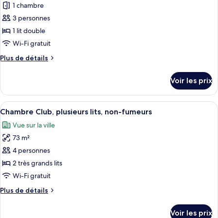
pour
1 chambre
Lounge
ce
Access
3 personnes
type
1 lit double
de
Wi-Fi gratuit
chambre :
Plus
Plus de détails
Larger
de
Guest
détails
Voir les prix
Room,
sur
le
Club
type
Afficher
Une chambre d’hôtel avec deux lits, un
Lounge
9
de
Chambre Club, plusieurs lits, non-fumeurs
toutes
Access
chambre
Vue sur la ville
Larger
les
Guest
73 m²
photos
Room,
pour
4 personnes
Club
ce
Lounge
2 très grands lits
Access
type
Wi-Fi gratuit
de
Plus
Plus de détails
chambre :
de
Chambre
détails
Voir les prix
sur