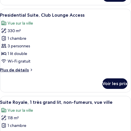
le
Suite,
type
Afficher
Une chambre d’hôtel dotée d’un grand li
Club
10
de
Presidential Suite, Club Lounge Access
toutes
Lounge
chambre
Vue sur la ville
The
les
Access
Ritz-
330 m²
photos
Carlton
pour
1 chambre
Suite,
ce
Club
3 personnes
Lounge
type
1 lit double
Access
de
Wi-Fi gratuit
chambre :
Plus
Plus de détails
Presidential
de
Suite,
détails
Voir les prix
Club
sur
le
Lounge
type
Afficher
Suite Royale, 1 très grand lit, non-fume
Access
6
de
Suite Royale, 1 très grand lit, non-fumeurs, vue ville
toutes
chambre
Vue sur la ville
Presidential
les
Suite,
118 m²
photos
Club
pour
1 chambre
Lounge