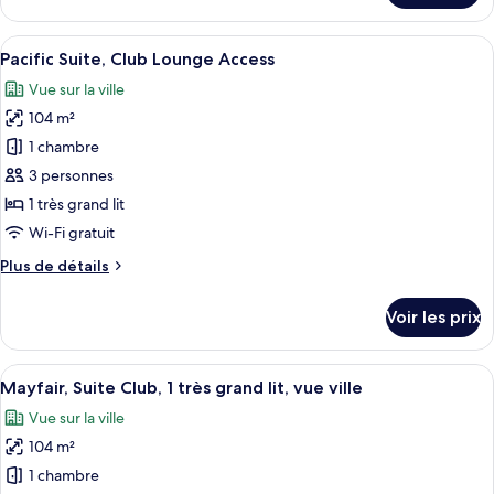
Club,
le
plusieurs
type
Afficher
Une chambre d’hôtel moderne, dotée d’
lits,
7
de
Pacific Suite, Club Lounge Access
toutes
non-
chambre
Vue sur la ville
Chambre
les
fumeurs
Club,
104 m²
photos
plusieurs
pour
1 chambre
lits,
ce
non-
3 personnes
fumeurs
type
1 très grand lit
de
Wi-Fi gratuit
chambre :
Plus
Plus de détails
Pacific
de
Suite,
détails
Voir les prix
Club
sur
le
Lounge
type
Afficher
Une chambre d’hôtel moderne, dotée d’
Access
12
de
Mayfair, Suite Club, 1 très grand lit, vue ville
toutes
chambre
Vue sur la ville
Pacific
les
Suite,
104 m²
photos
Club
pour
1 chambre
Lounge