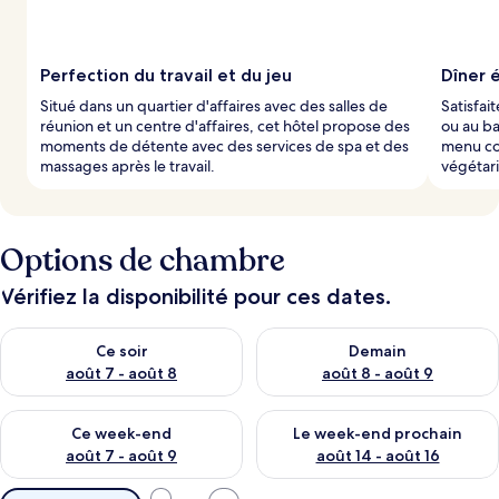
a
r
l
Perfection du travail et du jeu
Dîner 
e
Situé dans un quartier d'affaires avec des salles de
Satisfai
s
réunion et un centre d'affaires, cet hôtel propose des
ou au ba
moments de détente avec des services de spa et des
menu co
v
massages après le travail.
végétari
o
y
a
g
Options de chambre
e
u
r
Vérifiez la disponibilité pour ces dates.
s
Vérifier la disponibilité pour ce soir août 7 - août 8
Vérifier la disponibilité pour 
Ce soir
Demain
août 7 - août 8
août 8 - août 9
Vérifier la disponibilité pour ce week-end août 7 - août 9
Vérifier la disponibilité pour 
Ce week-end
Le week-end prochain
août 7 - août 9
août 14 - août 16
Filtres