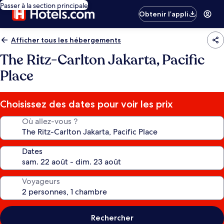
Passer à la section principale
Obtenir l’appli
Afficher tous les hébergements
The Ritz-Carlton Jakarta, Pacific
Place
Choisissez des dates pour voir les prix
Où allez-vous ?
Dates
Voyageurs
Rechercher