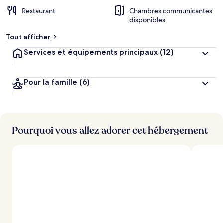
g
Restaurant
Chambres communicantes
e
disponibles
m
e
Tout afficher
n
t
Services et équipements principaux
(12)
s
l
Pour la famille
(6)
e
s
m
i
Pourquoi vous allez adorer cet hébergement
e
u
x
n
o
t
é
s
p