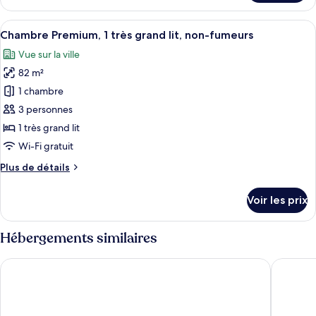
le
»,
type
Afficher
Chambre Premium, 1 très grand lit, non
1
6
de
Chambre Premium, 1 très grand lit, non-fumeurs
toutes
très
chambre
Vue sur la ville
Chambre
les
grand
«
82 m²
photos
lit,
Premier
pour
non-
1 chambre
»,
ce
fumeurs
1
3 personnes
très
type
1 très grand lit
grand
de
Wi-Fi gratuit
lit,
chambre :
non-
Plus
Plus de détails
Chambre
fumeurs
de
Premium,
détails
Voir les prix
1
sur
le
très
type
Hébergements similaires
grand
de
lit,
chambre
The Langham, Jakarta
Fairmont
Chambre
non-
Premium,
fumeurs
1
très