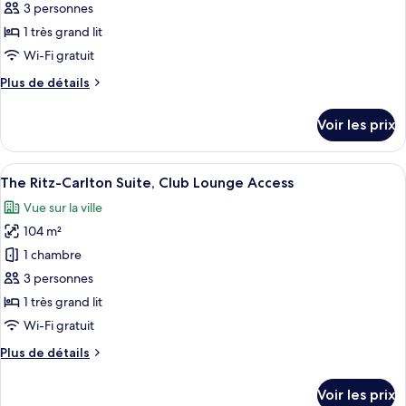
ce
Access
3 personnes
type
1 très grand lit
de
Wi-Fi gratuit
chambre :
Plus
Plus de détails
Mayfair,
de
Suite
détails
Voir les prix
Club,
sur
le
1
type
Afficher
Une chambre d’hôtel avec un grand lit, 
très
9
de
The Ritz-Carlton Suite, Club Lounge Access
toutes
grand
chambre
Vue sur la ville
Mayfair,
les
lit,
Suite
104 m²
photos
vue
Club,
pour
ville
1 chambre
1
ce
très
3 personnes
grand
type
1 très grand lit
lit,
de
Wi-Fi gratuit
vue
chambre :
ville
Plus
Plus de détails
The
de
Ritz-
détails
Voir les prix
Carlton
sur