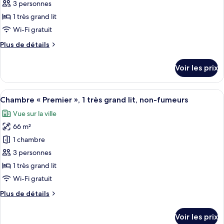
ce
Access
3 personnes
type
1 très grand lit
de
Wi-Fi gratuit
chambre :
Plus
Plus de détails
Suite
de
Royale,
détails
Voir les prix
1
sur
le
très
type
Afficher
Chambre « Premier », 1 très grand lit, 
grand
5
de
Chambre « Premier », 1 très grand lit, non-fumeurs
toutes
lit,
chambre
Vue sur la ville
Suite
les
non-
Royale,
66 m²
photos
fumeurs,
1
pour
vue
1 chambre
très
ce
ville
grand
3 personnes
lit,
type
1 très grand lit
non-
de
Wi-Fi gratuit
fumeurs,
chambre :
vue
Plus
Plus de détails
Chambre
ville
de
«
détails
Voir les prix
Premier
sur