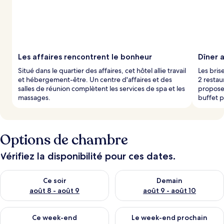
Les affaires rencontrent le bonheur
Dîner 
Situé dans le quartier des affaires, cet hôtel allie travail
Les bris
et hébergement-être. Un centre d'affaires et des
2 restau
salles de réunion complètent les services de spa et les
propose
massages.
buffet p
Options de chambre
Vérifiez la disponibilité pour ces dates.
Vérifier la disponibilité pour ce soir août 8 - août 9
Vérifier la disponibilité pour 
Ce soir
Demain
août 8 - août 9
août 9 - août 10
Vérifier la disponibilité pour ce week-end août 14 - août 16
Vérifier la disponibilité pour
Ce week-end
Le week-end prochain