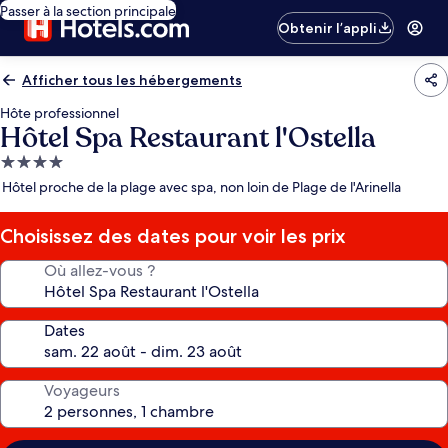
Passer à la section principale
Obtenir l’appli
Afficher tous les hébergements
Hôte professionnel
Hôtel Spa Restaurant l'Ostella
Hébergement
4.0 étoiles
Hôtel proche de la plage avec spa, non loin de Plage de l'Arinella
Choisissez des dates pour voir les prix
Où allez-vous ?
Dates
Voyageurs