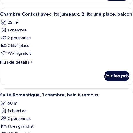
le
1
type
Afficher
Une chambre d’hôtel avec deux lits, cha
chambre,
4
de
Chambre Confort avec lits jumeaux, 2 lits une place, balcon
toutes
bain
chambre
22 m²
Suite
les
à
Luxe,
1 chambre
photos
remous
1
pour
2 personnes
chambre,
ce
bain
2 lits 1 place
à
type
Wi-Fi gratuit
remous
de
Plus
Plus de détails
chambre :
de
Chambre
détails
Voir les prix
sur
Confort
le
avec
type
Afficher
Une salle de bain moderne avec une g
lits
5
de
Suite Romantique, 1 chambre, bain à remous
toutes
jumeaux,
chambre
60 m²
Chambre
les
2
Confort
1 chambre
photos
lits
avec
pour
2 personnes
une
lits
ce
jumeaux,
place,
1 très grand lit
2
type