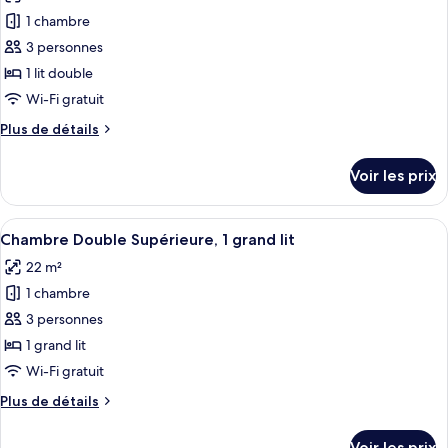
les
place
Classique,
1 chambre
photos
2
pour
3 personnes
lits
ce
une
1 lit double
place
type
Wi-Fi gratuit
de
Plus
Plus de détails
chambre :
de
Chambre
détails
Voir les prix
sur
Double
le
Classique,
type
Afficher
Une chambre d’hôtel avec un grand lit, 
1
5
de
Chambre Double Supérieure, 1 grand lit
toutes
lit
chambre
22 m²
Chambre
les
double
Double
1 chambre
photos
Classique,
pour
3 personnes
1
ce
lit
1 grand lit
double
type
Wi-Fi gratuit
de
Plus
Plus de détails
chambre :
de
Chambre
détails
Voir les prix