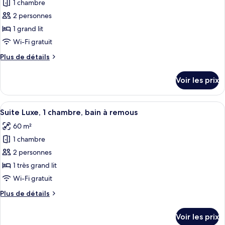
Double
1 chambre
photos
balcon
Confort,
pour
2 personnes
1
ce
grand
1 grand lit
lit,
type
Wi-Fi gratuit
balcon
de
Plus
Plus de détails
chambre :
de
Chambre
détails
Voir les prix
sur
Double
le
Supérieure
type
Afficher
Une chambre d’hôtel avec un grand lit,
Plus,
3
de
Suite Luxe, 1 chambre, bain à remous
toutes
1
chambre
60 m²
Chambre
les
grand
Double
1 chambre
photos
lit,
Supérieure
pour
2 personnes
balcon
Plus,
ce
1
1 très grand lit
grand
type
Wi-Fi gratuit
lit,
de
balcon
Plus
Plus de détails
chambre :
de
Suite
détails
Voir les prix
sur
Luxe,