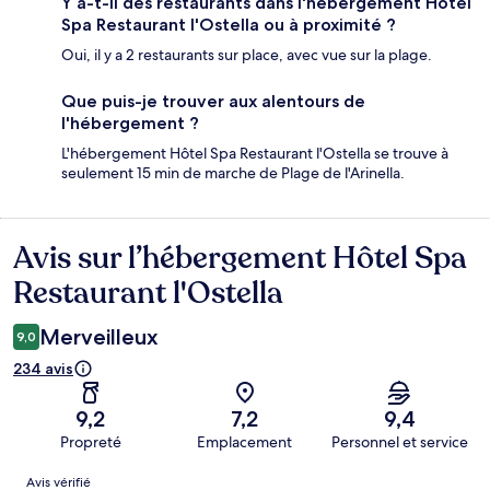
Y a-t-il des restaurants dans l'hébergement Hôtel
Spa Restaurant l'Ostella ou à proximité ?
Oui, il y a 2 restaurants sur place, avec vue sur la plage.
Que puis-je trouver aux alentours de
l'hébergement ?
L'hébergement Hôtel Spa Restaurant l'Ostella se trouve à
seulement 15 min de marche de Plage de l'Arinella.
Avis sur l’hébergement Hôtel Spa
Avis
Restaurant l'Ostella
Merveilleux
9,0
234 avis
9,2
7,2
9,4
Propreté
Emplacement
Personnel et service
Avis
Avis vérifié