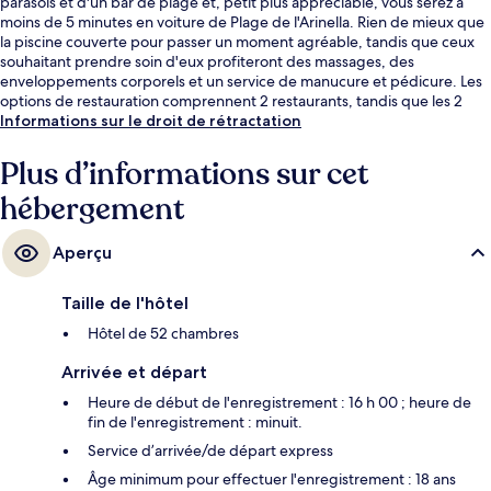
parasols et d'un bar de plage et, petit plus appréciable, vous serez à
moins de 5 minutes en voiture de Plage de l'Arinella. Rien de mieux que
la piscine couverte pour passer un moment agréable, tandis que ceux
souhaitant prendre soin d'eux profiteront des massages, des
enveloppements corporels et un service de manucure et pédicure. Les
options de restauration comprennent 2 restaurants, tandis que les 2
bars/salons vous invitent à siroter des boissons rafraîchissantes. Parmi
Informations sur le droit de rétractation
les avantages offerts par cet hébergement : un centre de remise en
forme, une salle de fitness et un bain à remous.
Plus d’informations sur cet
hébergement
Aperçu
Taille de l'hôtel
Hôtel de 52 chambres
Arrivée et départ
Heure de début de l'enregistrement : 16 h 00 ; heure de
fin de l'enregistrement : minuit.
Service d’arrivée/de départ express
Âge minimum pour effectuer l'enregistrement : 18 ans