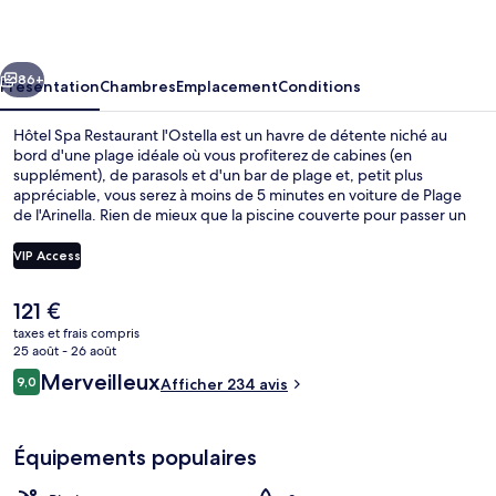
Restaurant
l'Ostella
cédent
Suivant
86+
Présentation
Chambres
Emplacement
Conditions
Hôtel Spa Restaurant l'Ostella est un havre de détente niché au
bord d'une plage idéale où vous profiterez de cabines (en
supplément), de parasols et d'un bar de plage et, petit plus
appréciable, vous serez à moins de 5 minutes en voiture de Plage
de l'Arinella. Rien de mieux que la piscine couverte pour passer un
moment agréable, tandis que ceux souhaitant prendre soin d'eux
profiteront des massages, des enveloppements corporels et un
VIP Access
service de manucure et pédicure. Les options de restauration
comprennent 2 restaurants, tandis que les 2 bars/salons vous
Le
121 €
invitent à siroter des boissons rafraîchissantes. Parmi les avantages
Espace de soins pour les couples, soins
prix
offerts par cet hébergement : un centre de remise en forme, une
taxes et frais compris
actuel
25 août - 26 août
salle de fitness et un bain à remous.
est
Avis
Merveilleux
9,0
Afficher 234 avis
de
9,0 sur 10
voyageurs
121 €.
Équipements populaires