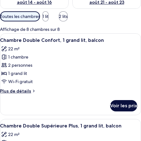
août 14 - août 16
août 21 - août 23
Filtres
Toutes les chambres
1 lit
2 lits
disponibles
pour
Affichage de 8 chambres sur 8
les
Afficher
Un lit bien fait, avec une literie à mot
11
Chambre Double Confort, 1 grand lit, balcon
chambres
toutes
22 m²
les
1 chambre
photos
pour
2 personnes
ce
1 grand lit
type
Wi-Fi gratuit
de
Plus
Plus de détails
chambre :
de
Chambre
détails
Voir les prix
sur
Double
le
Confort,
type
Afficher
Une chambre d’hôtel avec deux lits, u
1
4
de
Chambre Double Supérieure Plus, 1 grand lit, balcon
toutes
grand
chambre
22 m²
Chambre
les
lit,