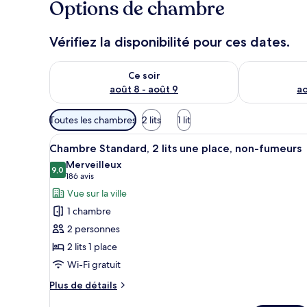
Options de chambre
Vérifiez la disponibilité pour ces dates.
Vérifier la disponibilité pour ce soir août 8 - août 9
Vérifier la di
Ce soir
août 8 - août 9
ao
Filtres
Toutes les chambres
2 lits
1 lit
disponibles
Afficher
Une chambre d’hôtel moderne av
pour
4
Chambre Standard, 2 lits une place, non-fumeurs
toutes
les
Merveilleux
les
9,0
chambres
9,0 sur 10
(186 avis)
186 avis
photos
Vue sur la ville
pour
1 chambre
ce
2 personnes
type
2 lits 1 place
de
Wi-Fi gratuit
chambre :
Chambre
Plus
Plus de détails
Standard,
de