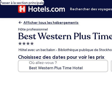
Passer à la section principale
Rechercher des voyage
Afficher tous les hébergements
Hôte professionnel
Best Western Plus Time
Hébergement
4.0 étoiles
Hôtel avec un bar/salon - Bibliothèque publique de Stockho
Choisissez des dates pour voir les prix
Où allez-vous ?
Galerie
photos
de
l’hébergement
Best