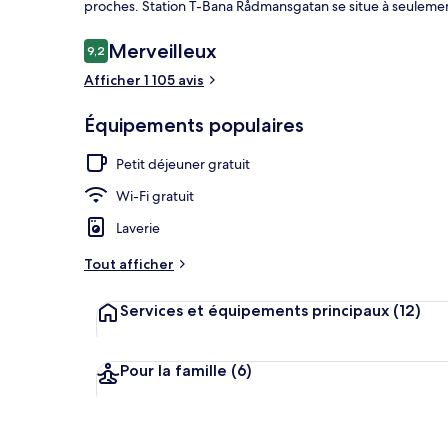
proches. Station T-Bana Rådmansgatan se situe à seulemen
Avis
Merveilleux
9,2
9,2 sur 10
voyageurs
Afficher 1 105 avis
Chambre Stand
Équipements populaires
Petit déjeuner gratuit
Wi-Fi gratuit
Laverie
Tout afficher
Services et équipements principaux
(12)
Pour la famille
(6)