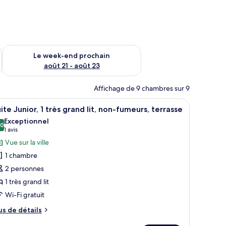
-end août 14 - août 16
Vérifier la disponibilité pour le week-end prochain août 21 - 
Le week-end prochain
août 21 - août 23
Affichage de 9 chambres sur 9
de fleurs.
, un bureau et une chaise.
fficher
Suite Junior, 1 très grand lit, non-fumeurs, te
5
ite Junior, 1 très grand lit, non-fumeurs, terrasse
outes
Exceptionnel
s
,0
10,0 sur 10
(1 avis)
1 avis
hotos
Vue sur la ville
our
1 chambre
e
2 personnes
ype
1 très grand lit
e
Wi-Fi gratuit
hambre :
uite
us
us de détails
unior,
e