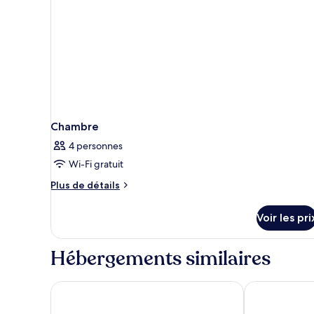
1
lit
double,
terrasse,
vue
ville
Chambre
4 personnes
Wi-Fi gratuit
Plus
Plus de détails
de
détails
Voir les pri
sur
le
type
Hébergements similaires
de
chambre
Chambre
Best Western and hotel
Clarion Hote