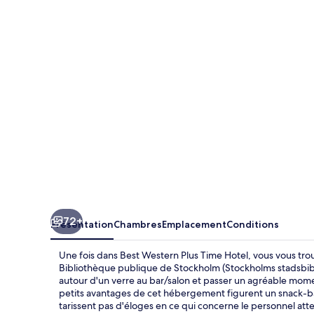
Western
Plus
Time
Hotel
72+
Présentation
Chambres
Emplacement
Conditions
Une fois dans Best Western Plus Time Hotel, vous vous tro
Bibliothèque publique de Stockholm (Stockholms stadsbib
autour d'un verre au bar/salon et passer un agréable momen
petits avantages de cet hébergement figurent un snack-bar
tarissent pas d'éloges en ce qui concerne le personnel atte