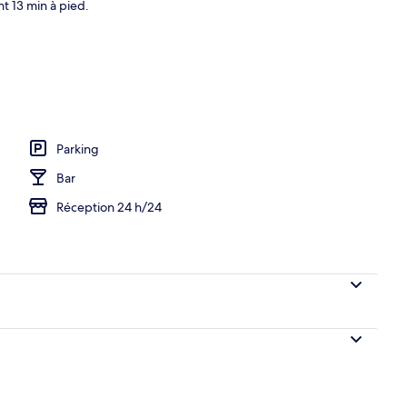
t 13 min à pied.
ard, 1 lit double, non-fumeurs, terrasse | Extérieur
Parking
Bar
Réception 24 h/24