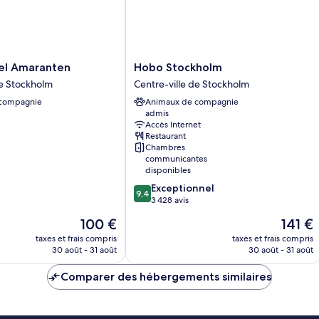
Hobo
tel Amaranten
Hobo Stockholm
Stockholm
de Stockholm
Centre-ville de Stockholm
Centre-
 compagnie
Animaux de compagnie
ville
admis
de
Accès Internet
Stockholm
Restaurant
Chambres
communicantes
disponibles
9.4
Exceptionnel
9,4
sur
3 428 avis
10,
Le
Le
100 €
141 €
Exceptionnel,
nouveau
nouveau
3 428 avis
taxes et frais compris
taxes et frais compris
prix
prix
30 août - 31 août
30 août - 31 août
est
est
de
de
Comparer des hébergements similaires
100 €
141 €