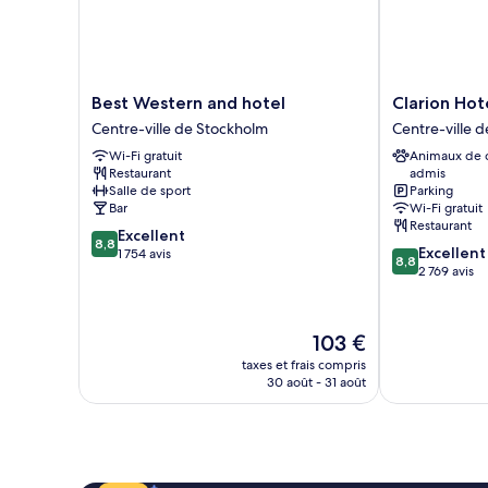
Best
Clarion
Best Western and hotel
Clarion Ho
Western
Hotel
Centre-ville de Stockholm
Centre-ville 
and
Amaranten
Wi-Fi gratuit
Animaux de
hotel
Centre-
Restaurant
admis
Centre-
ville
Salle de sport
Parking
ville
de
Bar
Wi-Fi gratuit
de
Stockholm
Restaurant
8.8
Excellent
Stockholm
8,8
8.8
Excellent
sur
1 754 avis
8,8
sur
2 769 avis
10,
10,
Excellent,
Excellent,
1 754 avis
2 769 avis
Le
103 €
nouveau
taxes et frais compris
prix
30 août - 31 août
est
de
103 €