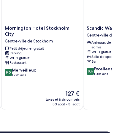
Mornington
Scandic
Mornington Hotel Stockholm
Scandic Wallin
Hotel
Wallin
City
Centre-ville de Stockhol
Stockholm
Centre-
Centre-ville de Stockholm
Animaux de compagnie
City
ville
admis
Centre-
Petit déjeuner gratuit
de
Wi-Fi gratuit
Parking
ville
Stockholm
Salle de sport
Wi-Fi gratuit
de
Bar
Restaurant
Stockholm
8.6
Excellent
9.0
Merveilleux
8,6
9,0
sur
1 015 avis
sur
1 775 avis
10,
10,
Excellent,
Merveilleux,
1 015 avis
1 775 avis
Le
127 €
nouveau
taxes et frais compris
tax
prix
30 août - 31 août
est
de
127 €