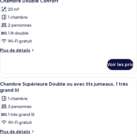
Chambre Double Confort
toutes
20 m²
les
1 chambre
photos
pour
2 personnes
ce
1 lit double
type
Wi-Fi gratuit
de
Plus
Plus de détails
chambre :
de
Chambre
détails
Voir les prix
sur
Double
le
Confort
type
Afficher
Une chambre d’hôtel avec un grand lit,
8
de
Chambre Supérieure Double ou avec lits jumeaux, 1 très
toutes
chambre
grand lit
Chambre
les
1 chambre
Double
photos
Confort
3 personnes
pour
1 très grand lit
ce
type
Wi-Fi gratuit
de
Plus
Plus de détails
chambre :
de