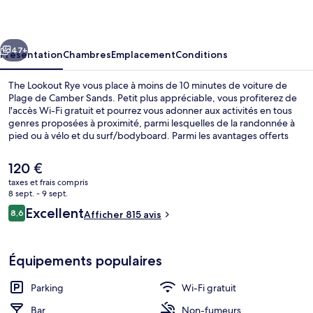
Rye
cédent
Suivant
47+
Présentation
Chambres
Emplacement
Conditions
The Lookout Rye vous place à moins de 10 minutes de voiture de
Plage de Camber Sands. Petit plus appréciable, vous profiterez de
l'accès Wi-Fi gratuit et pourrez vous adonner aux activités en tous
genres proposées à proximité, parmi lesquelles de la randonnée à
pied ou à vélo et du surf/bodyboard. Parmi les avantages offerts
par cet hébergement : un bar / salon et une terrasse. Le personnel
attentionné et le petit déjeuner remportent un franc succès auprès
Le
120 €
des autres voyageurs.
prix
taxes et frais compris
actuel
8 sept. - 9 sept.
Terrasse/Patio
est
Avis
Excellent
8,6
Afficher 815 avis
de
8,6 sur 10
voyageurs
120 €.
Équipements populaires
Parking
Wi-Fi gratuit
Bar
Non-fumeurs