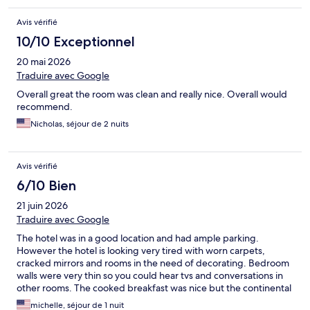
updates.
Avis vérifié
10/10 Exceptionnel
20 mai 2026
Traduire avec Google
Overall great the room was clean and really nice. Overall would
recommend.
Nicholas, séjour de 2 nuits
Avis vérifié
6/10 Bien
21 juin 2026
Traduire avec Google
The hotel was in a good location and had ample parking.
However the hotel is looking very tired with worn carpets,
cracked mirrors and rooms in the need of decorating. Bedroom
walls were very thin so you could hear tvs and conversations in
other rooms. The cooked breakfast was nice but the continental
breakfast was very basic. Overall our stay was comfortable but
michelle, séjour de 1 nuit