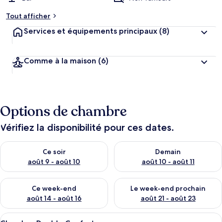
Tout afficher
Services et équipements principaux
(8)
Comme à la maison
(6)
Options de chambre
Vérifiez la disponibilité pour ces dates.
Vérifier la disponibilité pour ce soir août 9 - août 10
Vérifier la disponibilité pour 
Ce soir
Demain
août 9 - août 10
août 10 - août 11
Vérifier la disponibilité pour ce week-end août 14 - août 16
Vérifier la disponibilité pour
Ce week-end
Le week-end prochain
août 14 - août 16
août 21 - août 23
Afficher
Une chambre d’hôtel avec un grand lit
8