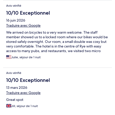
Avis vérifié
10/10 Exceptionnel
16 juin 2026
Traduire avec Google
We arrived on bicycles to a very warm welcome. The staff
member showed us to a locked room where our bikes would be
stored safely overnight. Our room, a small double was cosy but
very comfortable. The hotel is in the centre of Rye with easy
access to many pubs, and restaurants, we visited two micro
brewery pubs - Waterworks, and Garage Culture Brewing Co.
Julie, séjour de 1 nuit
There was a great selection of breakfast items including cooked
options. Thank you, we look forward to a return visit.
Avis vérifié
10/10 Exceptionnel
13 mars 2026
Traduire avec Google
Great spot
Jill, séjour de 1 nuit