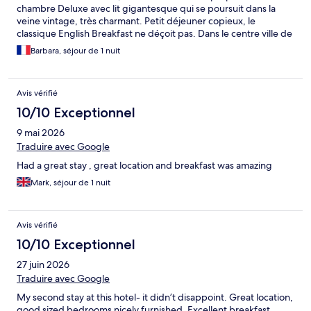
chambre Deluxe avec lit gigantesque qui se poursuit dans la
veine vintage, très charmant. Petit déjeuner copieux, le
classique English Breakfast ne déçoit pas. Dans le centre ville de
Rye, très jolie ville historique.
Barbara, séjour de 1 nuit
Avis vérifié
10/10 Exceptionnel
9 mai 2026
Traduire avec Google
Had a great stay , great location and breakfast was amazing
Mark, séjour de 1 nuit
Avis vérifié
10/10 Exceptionnel
27 juin 2026
Traduire avec Google
My second stay at this hotel- it didn’t disappoint. Great location,
good sized bedrooms nicely furnished. Excellent breakfast.