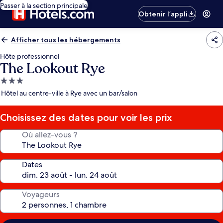
Passer à la section principale
Obtenir l’appli
Afficher tous les hébergements
Hôte professionnel
The Lookout Rye
Hébergement
3.0 étoiles
Hôtel au centre-ville à Rye avec un bar/salon
Choisissez des dates pour voir les prix
Où allez-vous ?
Dates
Voyageurs