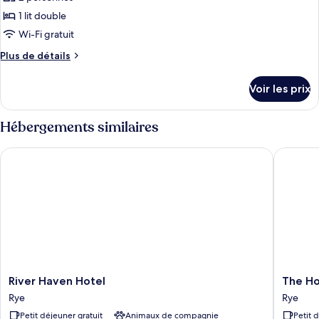
ce
1 lit double
type
Wi-Fi gratuit
de
Plus
Plus de détails
chambre :
de
Chambre
détails
Voir les prix
sur
Double
le
Classique
type
Hébergements similaires
de
chambre
River Haven Hotel
The Hop
Chambre
Double
Classique
River
The
River Haven Hotel
The H
Haven
Hope
Rye
Rye
Hotel
Anchor
Petit déjeuner gratuit
Animaux de compagnie
Petit 
Rye
Rye