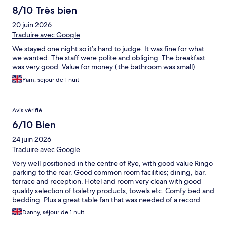
8/10 Très bien
20 juin 2026
Traduire avec Google
We stayed one night so it’s hard to judge. It was fine for what
we wanted. The staff were polite and obliging. The breakfast
was very good. Value for money ( the bathroom was small)
Pam, séjour de 1 nuit
Avis vérifié
6/10 Bien
24 juin 2026
Traduire avec Google
Very well positioned in the centre of Rye, with good value Ringo
parking to the rear. Good common room facilities; dining, bar,
terrace and reception. Hotel and room very clean with good
quality selection of toiletry products, towels etc. Comfy bed and
bedding. Plus a great table fan that was needed of a record
breaking hot day/night Hotel only let slightly down with tried
Danny, séjour de 1 nuit
decor needs a bit of decorative TLC and some fixture and fitting