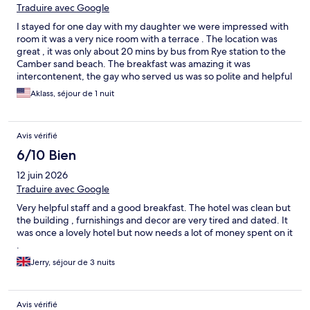
Traduire avec Google
I stayed for one day with my daughter we were impressed with
room it was a very nice room with a terrace . The location was
great , it was only about 20 mins by bus from Rye station to the
Camber sand beach. The breakfast was amazing it was
intercontenent, the gay who served us was so polite and helpful
and the rest of staff too. Will be nice if they change the hotel
Aklass, séjour de 1 nuit
carpet otherwise its highly recommended.
Avis vérifié
6/10 Bien
12 juin 2026
Traduire avec Google
Very helpful staff and a good breakfast. The hotel was clean but
the building , furnishings and decor are very tired and dated. It
was once a lovely hotel but now needs a lot of money spent on it
.
Jerry, séjour de 3 nuits
Avis vérifié