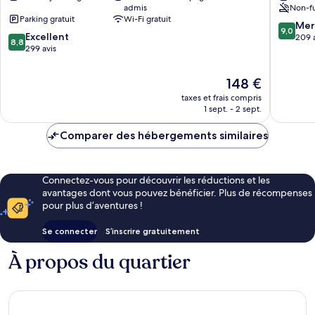
admis
Non-f
Parking gratuit
Wi-Fi gratuit
9.0
Mer
9,0
8.8
Excellent
sur
209 
8,8
sur
299 avis
10,
10,
Merveill
Excellent,
209 avis
Le
148 €
299 avis
nouveau
taxes et frais compris
prix
1 sept. - 2 sept.
est
de
Comparer des hébergements similaires
148 €
Connectez-vous pour découvrir les réductions et les
avantages dont vous pouvez bénéficier. Plus de récompenses
pour plus d’aventures !
Se connecter
S’inscrire gratuitement
À propos du quartier