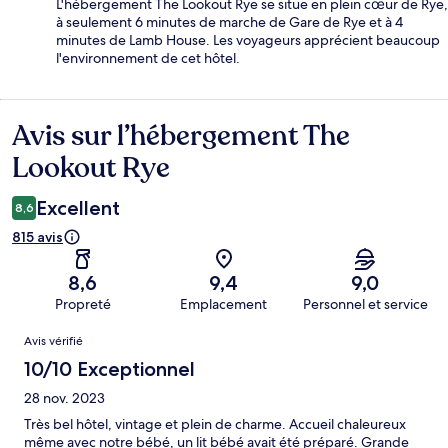
L'hébergement The Lookout Rye se situe en plein cœur de Rye,
à seulement 6 minutes de marche de Gare de Rye et à 4
minutes de Lamb House. Les voyageurs apprécient beaucoup
l'environnement de cet hôtel.
Avis sur l’hébergement The
Avis
Lookout Rye
Excellent
8,6
815 avis
8,6
9,4
9,0
Propreté
Emplacement
Personnel et service
Avis
Avis vérifié
10/10 Exceptionnel
28 nov. 2023
Très bel hôtel, vintage et plein de charme. Accueil chaleureux
même avec notre bébé, un lit bébé avait été préparé. Grande