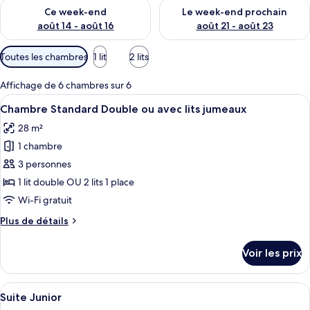
Vérifier la disponibilité pour ce week-end août 14 - août 16
Vérifier la disponibilité pour
Ce week-end
Le week-end prochain
août 14 - août 16
août 21 - août 23
Filtres
Toutes les chambres
1 lit
2 lits
disponibles
pour
Affichage de 6 chambres sur 6
les
Afficher
Une chambre d’hôtel avec un lit, un b
12
Chambre Standard Double ou avec lits jumeaux
chambres
toutes
28 m²
les
1 chambre
photos
pour
3 personnes
ce
1 lit double OU 2 lits 1 place
type
Wi-Fi gratuit
de
Plus
Plus de détails
chambre :
de
Chambre
détails
Voir les prix
sur
Standard
le
Double
type
Afficher
Une chambre d’hôtel avec deux lits, une
ou
21
de
Suite Junior
toutes
avec
chambre