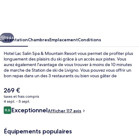
Hotel
Lac
Salin
Spa
cédent
Suivant
&
194+
Présentation
Chambres
Emplacement
Conditions
Mountain
Hotel Lac Salin Spa & Mountain Resort vous permet de profiter plus
Resort
longuement des plaisirs du ski grâce à un accès aux pistes. Vous
aurez également l'avantage de vous trouver à moins de 10 minutes
de marche de Station de ski de Livigno. Vous pouvez vous offrir un
bon repas dans un des 3 restaurants ou bien vous gâter de
massages, d'enveloppements corporels ou de soins de manucure et
pédicure qui vous sont proposés au spa. Parmi les autres petits
Le
269 €
avantages de cet hébergement figurent une piscine couverte, une
prix
taxes et frais compris
piscine extérieure et un bar / salon. Les skieurs apprécieront la
actuel
4 sept. - 5 sept.
possibilité d'acheter des forfaits de ski et le local à ski.
Bain à remous extérieur
est
Avis
Exceptionnel
9,6
Afficher 117 avis
de
9,6 sur 10
voyageurs
269 €.
Équipements populaires