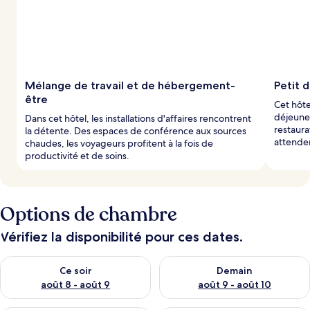
Mélange de travail et de hébergement-
Petit 
être
Cet hôte
déjeune
Dans cet hôtel, les installations d'affaires rencontrent
restaura
la détente. Des espaces de conférence aux sources
attenden
chaudes, les voyageurs profitent à la fois de
productivité et de soins.
Options de chambre
Vérifiez la disponibilité pour ces dates.
Vérifier la disponibilité pour ce soir août 8 - août 9
Vérifier la disponibilité pour 
Ce soir
Demain
août 8 - août 9
août 9 - août 10