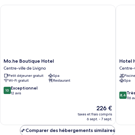
à
chambre
Mo.he Boutique Hotel
Hotel He
Suite
remous
Studio
Romantique,
bain
à
remous
Mo.he
Hotel
Mo.he Boutique Hotel
Hotel 
Boutique
Helvetia
Centre-ville de Livigno
Centre-v
Hotel
Centre-
Petit déjeuner gratuit
Spa
Piscin
Centre-
ville
Wi-Fi gratuit
Restaurant
Spa
ville
de
de
Livigno
10.0
Exceptionnel
10
8.4
Livigno
Trè
sur
12 avis
8,4
sur
116 a
10,
10,
Exceptionnel,
Le
226 €
Très
12 avis
nouveau
bien,
taxes et frais compris
prix
6 sept. - 7 sept.
116 avis
est
de
Comparer des hébergements similaires
226 €