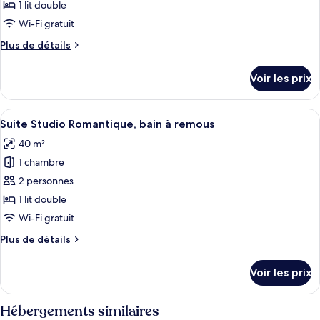
ce
1 lit double
type
Wi-Fi gratuit
de
Plus
Plus de détails
chambre :
de
Suite
détails
Voir les prix
sur
Exclusive
le
type
Afficher
Une salle de spa moderne avec un mur en
12
de
Suite Studio Romantique, bain à remous
toutes
chambre
40 m²
Suite
les
Exclusive
1 chambre
photos
pour
2 personnes
ce
1 lit double
type
Wi-Fi gratuit
de
Plus
Plus de détails
chambre :
de
Suite
détails
Voir les prix
sur
Studio
le
Romantique,
type
Hébergements similaires
bain
de