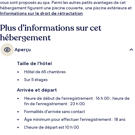
vous sont proposés au spa. Parmi les autres petits avantages de cet
hébergement figurent une piscine couverte, une piscine extérieure et
un bar / salon. Les skieurs apprécieront la possibilité d'acheter des
Informations sur le droit de rétractation
forfaits de ski et le local à ski.
Plus d’informations sur cet
hébergement
Aperçu
Taille de l'hôtel
Hôtel de 65 chambres
Sur 5 étages
Arrivée et départ
Heure de début de l'enregistrement : 16 h 00 ; heure de
fin de l'enregistrement : 23 h 00.
Formalités d'arrivée sans contact
Âge minimum pour effectuer l'enregistrement : 18 ans
L'heure de départ est 10 h 00