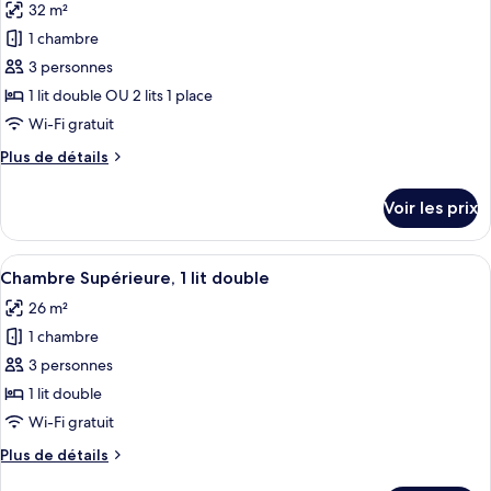
32 m²
Chambre
les
lits
Standard
1 chambre
photos
jumeaux
Double
pour
3 personnes
ou
ce
avec
1 lit double OU 2 lits 1 place
lits
type
Wi-Fi gratuit
jumeaux
de
Plus
Plus de détails
chambre :
de
Suite
détails
Voir les prix
sur
Junior
le
type
Afficher
Une chambre d’hôtel avec deux lits, un
13
de
Chambre Supérieure, 1 lit double
toutes
chambre
26 m²
Suite
les
Junior
1 chambre
photos
pour
3 personnes
ce
1 lit double
type
Wi-Fi gratuit
de
Plus
Plus de détails
chambre :
de