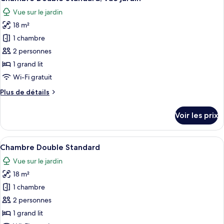
toutes
chambre
Vue sur le jardin
Chambre
les
Double
18 m²
photos
Supérieure
pour
1 chambre
ce
2 personnes
type
1 grand lit
de
Wi-Fi gratuit
chambre :
Plus
Plus de détails
Chambre
de
Double
détails
Voir les prix
Standard,
sur
le
vue
type
Afficher
Une chambre à coucher avec un lit, d
jardin
5
de
Chambre Double Standard
toutes
chambre
Vue sur le jardin
Chambre
les
Double
18 m²
photos
Standard,
pour
1 chambre
vue
ce
jardin
2 personnes
type
1 grand lit
de