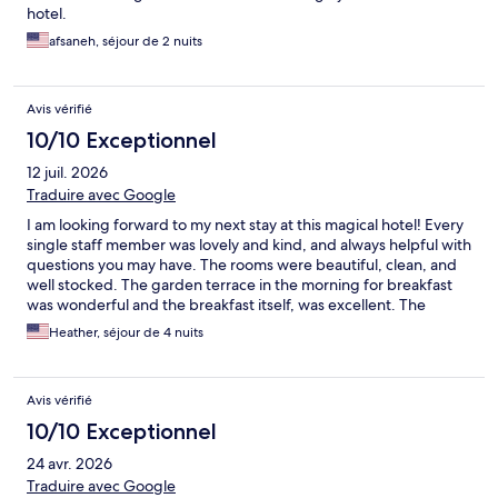
hotel.
afsaneh, séjour de 2 nuits
Avis vérifié
10/10 Exceptionnel
12 juil. 2026
Traduire avec Google
I am looking forward to my next stay at this magical hotel! Every
single staff member was lovely and kind, and always helpful with
questions you may have. The rooms were beautiful, clean, and
well stocked. The garden terrace in the morning for breakfast
was wonderful and the breakfast itself, was excellent. The
mourning doves and turtles in the garden were an unexpected
Heather, séjour de 4 nuits
delight! If you want a magical place to stay while you're in the
beautiful town of Siena, I would recommend this place a
thousand times over!
Avis vérifié
10/10 Exceptionnel
24 avr. 2026
Traduire avec Google