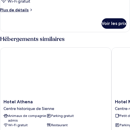
Wi-Fi gratuit
chambre :
Plus
Plus de détails
Chambre
de
Double
détails
Voir les prix
Standard
sur
le
type
Hébergements similaires
de
chambre
Hotel Athena
Hotel Mi
Chambre
Double
Standard
Hotel
Hotel
Hotel Athena
Hotel 
Athena
Minerva
Centre historique de Sienne
Centre-v
Centre
Centre-
Animaux de compagnie
Parking gratuit
Petit 
historique
ville
admis
de
de
Wi-Fi gratuit
Restaurant
Parkin
Sienne
Sienne