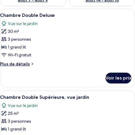
août 7 - août 9
août 14 - août 16
Afficher
Une chambre d’hôtel avec un grand lit,
7
Chambre Double Deluxe
toutes
Vue sur le jardin
les
30 m²
photos
pour
3 personnes
ce
1 grand lit
type
Wi-Fi gratuit
de
Plus
Plus de détails
chambre :
de
Chambre
détails
Voir les prix
sur
Double
le
Deluxe
type
Afficher
Un lit bien fait, avec du linge de lit
6
de
Chambre Double Supérieure, vue jardin
toutes
chambre
Vue sur le jardin
Chambre
les
Double
25 m²
photos
Deluxe
pour
3 personnes
ce
1 grand lit