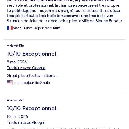
Nous avons beaucoup aimé cet hôtel, le personnel adorable,
serviable et professionnel, la chambre spacieuse et tres propre.
Le petit déjeuner moyen mais malgré tout satisfaisant, les décor
très joli, surtout la tres belle terrasse avec une tres belle vue
Situation parfaite pour découvrir à pied la ville de Sienne Et pour
finir tout ça, un établissement au calme
Marie France, séjour de 2 nuits
Avis vérifié
10/10 Exceptionnel
8 mai 2026
Traduire avec Google
Great place to stay in Siena.
John L, séjour de 2 nuits
Avis vérifié
10/10 Exceptionnel
19 juil. 2026
Traduire avec Google