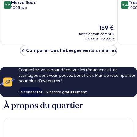
9.2
8.4
Merveilleux
Trè
9,2
8,4
sur
sur
1 005 avis
1 000
10,
10,
Merveilleux,
Très
1 005 avis
bien,
Le
159 €
1 000 av
nouveau
taxes et frais compris
prix
24 août - 25 août
est
de
Comparer des hébergements similaires
159 €
Connectez-vous pour découvrir les réductions et les
avantages dont vous pouvez bénéficier. Plus de récompenses
pour plus d’aventures !
Se connecter
S’inscrire gratuitement
À propos du quartier