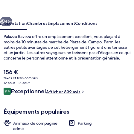
cédent
Suivant
46+
Présentation
Chambres
Emplacement
Conditions
Palazzo Ravizza offre un emplacement excellent, vous plaçant à
moins de 10 minutes de marche de Piazza del Campo. Parmi les
autres petits avantages de cet hébergement figurent une terrasse
et un jardin. Les autres voyageurs ne tarissent pas d'éloges en ce qui
concerne le personnel attentionné et la présentation générale.
Le
156 €
prix
taxes et frais compris
actuel
12 août - 13 août
Repas de petit déjeuner
est
Avis
Exceptionnel
9,4
Afficher 839 avis
de
9,4 sur 10
voyageurs
156 €.
Équipements populaires
Animaux de compagnie
Parking
admis