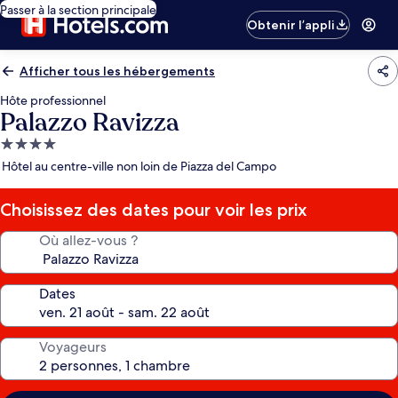
Passer à la section principale
Obtenir l’appli
Afficher tous les hébergements
Hôte professionnel
Palazzo Ravizza
Hébergement
4.0 étoiles
Hôtel au centre-ville non loin de Piazza del Campo
Choisissez des dates pour voir les prix
Où allez-vous ?
Dates
Voyageurs