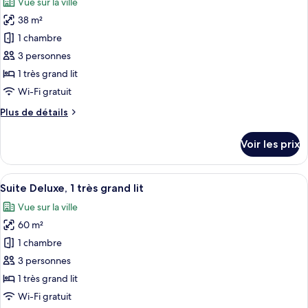
Vue sur la ville
Chambre,
les
1
38 m²
photos
très
pour
1 chambre
grand
ce
lit
3 personnes
type
1 très grand lit
de
Wi-Fi gratuit
chambre :
Plus
Plus de détails
Chambre
de
Deluxe,
détails
Voir les prix
1
sur
le
très
type
Afficher
Une chambre d’hôtel avec un grand lit,
grand
15
de
Suite Deluxe, 1 très grand lit
toutes
lit
chambre
Vue sur la ville
Chambre
les
Deluxe,
60 m²
photos
1
pour
1 chambre
très
ce
grand
3 personnes
lit
type
1 très grand lit
de
Wi-Fi gratuit
chambre :