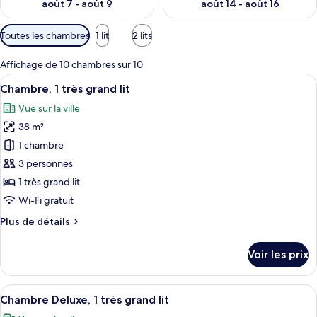
août 7 - août 9
août 14 - août 16
Filtres
Toutes les chambres
1 lit
2 lits
disponibles
pour
Affichage de 10 chambres sur 10
les
Afficher
Une chambre d’hôtel avec un grand lit
12
Chambre, 1 très grand lit
chambres
toutes
Vue sur la ville
les
38 m²
photos
pour
1 chambre
ce
3 personnes
type
1 très grand lit
de
Wi-Fi gratuit
chambre :
Plus
Plus de détails
Chambre,
de
1
détails
Voir les prix
très
sur
le
grand
type
Afficher
Une chambre d’hôtel avec un grand lit
lit
14
de
Chambre Deluxe, 1 très grand lit
toutes
chambre