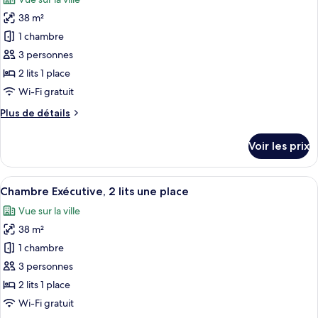
Chambre,
les
2
38 m²
photos
lits
pour
1 chambre
une
ce
place
3 personnes
type
2 lits 1 place
de
Wi-Fi gratuit
chambre :
Plus
Plus de détails
Chambre
de
Deluxe,
détails
Voir les prix
2
sur
le
lits
type
Afficher
Une chambre d’hôtel avec deux lits, un
une
12
de
Chambre Exécutive, 2 lits une place
toutes
place
chambre
Vue sur la ville
Chambre
les
Deluxe,
38 m²
photos
2
pour
1 chambre
lits
ce
une
3 personnes
place
type
2 lits 1 place
de
Wi-Fi gratuit
chambre :