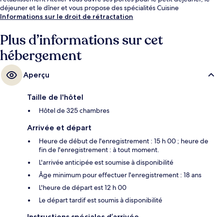
déjeuner et le dîner et vous propose des spécialités Cuisine
internationale. Cet hôtel de luxe abrite en outre 2 bars/lounges, une
Informations sur le droit de rétractation
piscine extérieure et un centre de remise en forme. Les autres
voyageurs aiment le fait que les transports publics se trouvent à une
Plus d’informations sur cet
courte distance de marche : Station de MRT Sukhumvit est à 3 minutes à
hébergement
pied et Station de BTS Asok, à 5 minutes.
Aperçu
Taille de l'hôtel
Hôtel de 325 chambres
Arrivée et départ
Heure de début de l'enregistrement : 15 h 00 ; heure de
fin de l'enregistrement : à tout moment.
L'arrivée anticipée est soumise à disponibilité
Âge minimum pour effectuer l'enregistrement : 18 ans
L'heure de départ est 12 h 00
Le départ tardif est soumis à disponibilité
Instructions spéciales d’arrivée