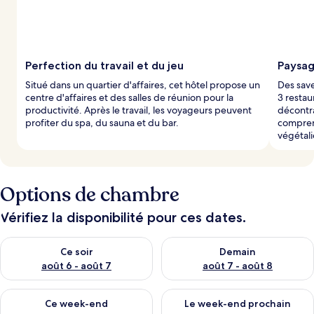
Perfection du travail et du jeu
Paysag
Situé dans un quartier d'affaires, cet hôtel propose un
Des save
centre d'affaires et des salles de réunion pour la
3 restau
productivité. Après le travail, les voyageurs peuvent
décontra
profiter du spa, du sauna et du bar.
comprenn
végétal
Options de chambre
Vérifiez la disponibilité pour ces dates.
Vérifier la disponibilité pour ce soir août 6 - août 7
Vérifier la disponibilité pour 
Ce soir
Demain
août 6 - août 7
août 7 - août 8
Vérifier la disponibilité pour ce week-end août 7 - août 9
Vérifier la disponibilité pour 
Ce week-end
Le week-end prochain