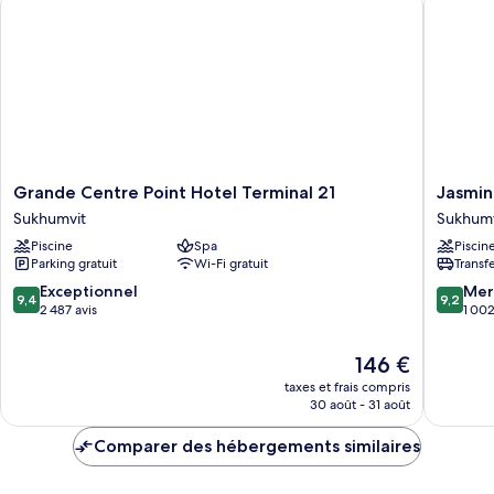
Chambre,
2
lits
une
place
Grande
Jasmine
Grande Centre Point Hotel Terminal 21
Jasmin
Centre
City
Sukhumvit
Sukhumv
Point
Hotel
Piscine
Spa
Piscin
Hotel
Asoke
Parking gratuit
Wi-Fi gratuit
Transf
Terminal
Bangko
21
Sukhumv
9.4
9.2
Exceptionnel
Mer
9,4
9,2
Sukhumvit
sur
sur
2 487 avis
1 002
10,
10,
Exceptionnel,
Merveill
Le
146 €
2 487 avis
1 002 av
nouveau
taxes et frais compris
prix
30 août - 31 août
est
de
Comparer des hébergements similaires
146 €