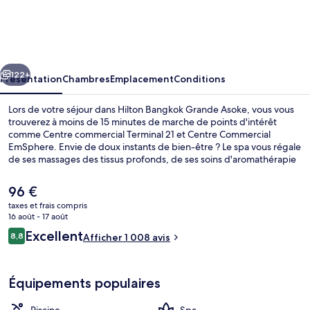
Bangkok
Grande
Asoke
cédent
Suivant
122+
Présentation
Chambres
Emplacement
Conditions
Lors de votre séjour dans Hilton Bangkok Grande Asoke, vous vous
trouverez à moins de 15 minutes de marche de points d'intérêt
comme Centre commercial Terminal 21 et Centre Commercial
EmSphere. Envie de doux instants de bien-être ? Le spa vous régale
de ses massages des tissus profonds, de ses soins d'aromathérapie
ou de ses soins de manucure et de pédicure. Figurant parmi les 3
restaurants, l'établissement Atelier vous ouvre ses portes pour le
Le
96 €
petit déjeuner, le déjeuner et le dîner et vous propose des
prix
taxes et frais compris
spécialités Cuisine internationale. Cet hôtel de luxe abrite en outre 2
actuel
16 août - 17 août
bars/lounges, une piscine extérieure et un centre de remise en
Extérieur
est
Avis
forme. Les autres voyageurs aiment le fait que les transports publics
Excellent
8,8
Afficher 1 008 avis
de
8,8 sur 10
se trouvent à une courte distance de marche : Station de MRT
voyageurs
96 €.
Sukhumvit est à 3 minutes à pied et Station de BTS Asok, à 5
minutes.
Équipements populaires