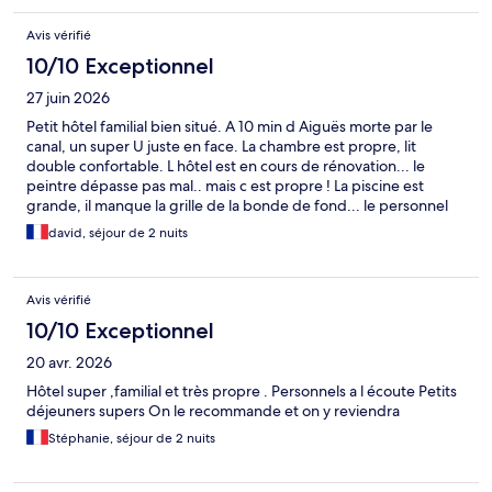
Avis vérifié
10/10 Exceptionnel
27 juin 2026
Petit hôtel familial bien situé. A 10 min d Aiguës morte par le
canal, un super U juste en face. La chambre est propre, lit
double confortable. L hôtel est en cours de rénovation... le
peintre dépasse pas mal.. mais c est propre ! La piscine est
grande, il manque la grille de la bonde de fond... le personnel
est très sympathique, à l arrivée le monsieur de la réception
david, séjour de 2 nuits
nous a accompagné jusqu'à notre chambre... ça devient plutôt
rare. Le petit déjeuner à 12€ est copieux avec des gâteaux fait
maison. A refaire...
Avis vérifié
10/10 Exceptionnel
20 avr. 2026
Hôtel super ,familial et très propre . Personnels a l écoute Petits
déjeuners supers On le recommande et on y reviendra
Stéphanie, séjour de 2 nuits