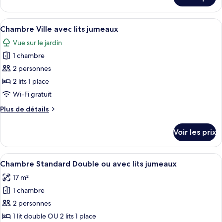
sur
avec
le
lits
type
Afficher
Une chambre d’hôtel avec un lit, un bu
jumeaux
3
de
Chambre Ville avec lits jumeaux
toutes
chambre
Vue sur le jardin
Chambre
les
avec
1 chambre
photos
lits
pour
2 personnes
jumeaux
ce
2 lits 1 place
type
Wi-Fi gratuit
de
Plus
Plus de détails
chambre :
de
Chambre
détails
Voir les prix
sur
Ville
le
avec
type
Afficher
Une chambre d’hôtel avec un lit, des t
lits
3
de
Chambre Standard Double ou avec lits jumeaux
toutes
jumeaux
chambre
17 m²
Chambre
les
Ville
1 chambre
photos
avec
pour
2 personnes
lits
ce
jumeaux
1 lit double OU 2 lits 1 place