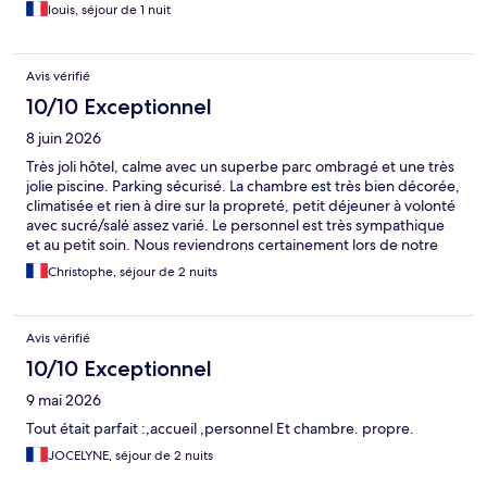
louis, séjour de 1 nuit
Avis vérifié
10/10 Exceptionnel
8 juin 2026
Très joli hôtel, calme avec un superbe parc ombragé et une très
jolie piscine. Parking sécurisé. La chambre est très bien décorée,
climatisée et rien à dire sur la propreté, petit déjeuner à volonté
avec sucré/salé assez varié. Le personnel est très sympathique
et au petit soin. Nous reviendrons certainement lors de notre
prochaine visite d’Aigues Mortes.
Christophe, séjour de 2 nuits
Avis vérifié
10/10 Exceptionnel
9 mai 2026
Tout était parfait :,accueil ,personnel Et chambre. propre.
JOCELYNE, séjour de 2 nuits