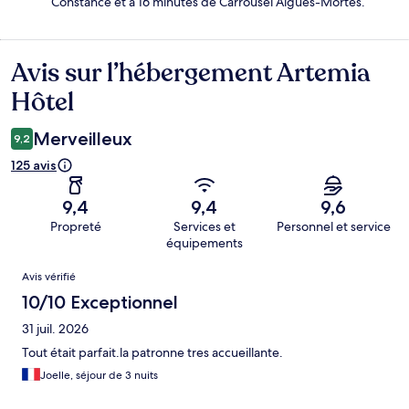
Constance et à 16 minutes de Carrousel Aigues-Mortes.
Avis sur l’hébergement Artemia
Avis
Hôtel
Merveilleux
9,2
125 avis
9,4
9,4
9,6
Propreté
Services et
Personnel et service
équipements
Avis
Avis vérifié
10/10 Exceptionnel
31 juil. 2026
Tout était parfait.la patronne tres accueillante.
Joelle, séjour de 3 nuits