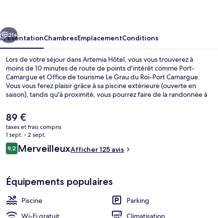
cédent
Suivant
21+
Présentation
Chambres
Emplacement
Conditions
Lors de votre séjour dans Artemia Hôtel, vous vous trouverez à
moins de 10 minutes de route de points d'intérêt comme Port-
Camargue et Office de tourisme Le Grau du Roi-Port Camargue.
Vous vous ferez plaisir grâce à sa piscine extérieure (ouverte en
saison), tandis qu'à proximité, vous pourrez faire de la randonnée à
pied ou à vélo. Parmi les avantages offerts par cet hébergement :
un snack-bar/une épicerie fine, un jardin et un service de nettoyage
Le
89 €
de vélos.
prix
taxes et frais compris
actuel
1 sept. - 2 sept.
Chambre Double ou avec lits jumeaux, 
est
Avis
Merveilleux
9,2
Afficher 125 avis
de
9,2 sur 10
voyageurs
89 €.
Équipements populaires
Piscine
Parking
Wi-Fi gratuit
Climatisation