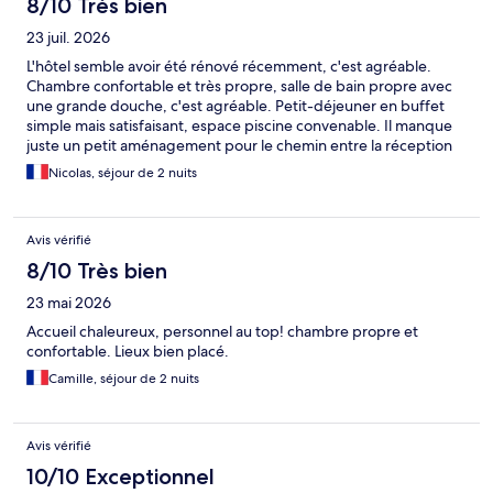
8/10 Très bien
23 juil. 2026
L'hôtel semble avoir été rénové récemment, c'est agréable.
Chambre confortable et très propre, salle de bain propre avec
une grande douche, c'est agréable. Petit-déjeuner en buffet
simple mais satisfaisant, espace piscine convenable. Il manque
juste un petit aménagement pour le chemin entre la réception
et le côté piscine et petit-déjeuner. Le côté nature, c'est sympa,
Nicolas, séjour de 2 nuits
marcher dans l'herbe, mais revenir en claquettes, les pieds
mouillés, en passant dans la terre, l'est beaucoup moins.
Avis vérifié
8/10 Très bien
23 mai 2026
Accueil chaleureux, personnel au top! chambre propre et
confortable. Lieux bien placé.
Camille, séjour de 2 nuits
Avis vérifié
10/10 Exceptionnel