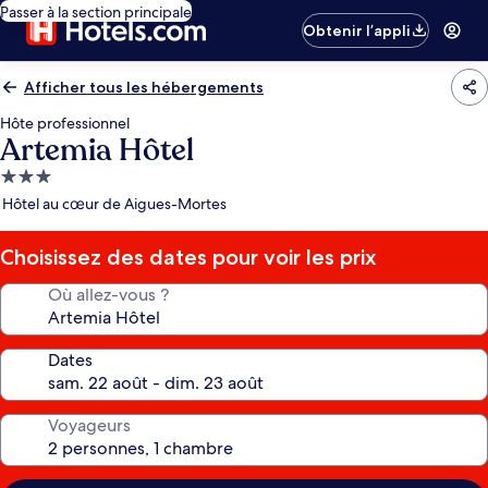
Passer à la section principale
Obtenir l’appli
Afficher tous les hébergements
Hôte professionnel
Artemia Hôtel
Hébergement
3.0 étoiles
Hôtel au cœur de Aigues-Mortes
Choisissez des dates pour voir les prix
Où allez-vous ?
Dates
Voyageurs