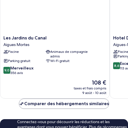
Twin
Room
Les
Hotel
Les Jardins du Canal
Hotel 
Jardins
Des
Aigues Mortes
Aigues-
du
4
Piscine
Animaux de compagnie
Piscin
Canal
Vents
admis
Parkin
Aigues
Aigues-
Parking gratuit
Wi-Fi gratuit
Mortes
Mortes
8.6
Exce
8,6
9.0
Merveilleux
sur
113 a
9,0
sur
356 avis
10,
10,
Excellen
Le
108 €
Merveilleux,
113 avis
nouveau
356 avis
taxes et frais compris
prix
9 août - 10 août
est
de
Comparer des hébergements similaires
108 €
Connectez-vous pour découvrir les réductions et les
avantages dont vous pouvez bénéficier. Plus de récompenses