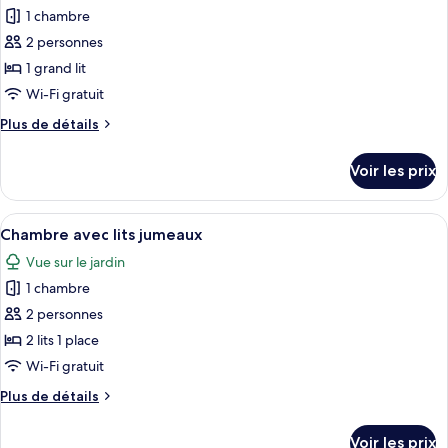
Room
pour
1 chambre
ce
2 personnes
type
1 grand lit
de
Wi-Fi gratuit
chambre :
Plus
Plus de détails
Chambre
de
Double
détails
Voir les prix
sur
le
type
Afficher
Un lit bien fait, avec du linge de lit
3
de
Chambre avec lits jumeaux
toutes
chambre
Vue sur le jardin
Chambre
les
Double
1 chambre
photos
pour
2 personnes
ce
2 lits 1 place
type
Wi-Fi gratuit
de
Plus
Plus de détails
chambre :
de
Chambre
détails
Voir les prix