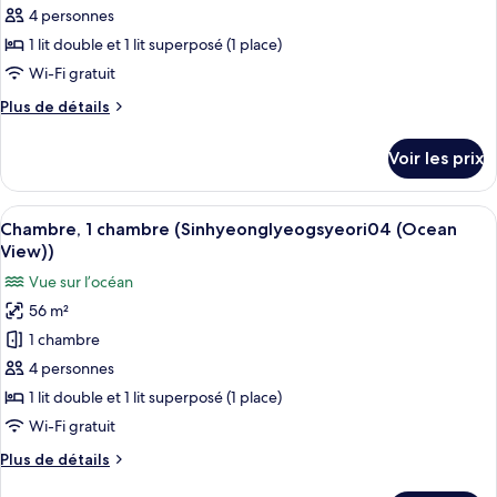
View))
type
4 personnes
de
1 lit double et 1 lit superposé (1 place)
chambre :
Wi-Fi gratuit
Chambre,
Plus
Plus de détails
1
de
chambre
détails
Voir les prix
sur
(Sinhyeonglyeogsyeori03
le
(Ocean
type
Afficher
Une chambre à coucher moderne et mini
View))
14
de
Chambre, 1 chambre (Sinhyeonglyeogsyeori04 (Ocean
toutes
chambre
View))
Chambre,
les
Vue sur l’océan
1
photos
chambre
56 m²
pour
(Sinhyeonglyeogsyeori03
1 chambre
ce
(Ocean
View))
type
4 personnes
de
1 lit double et 1 lit superposé (1 place)
chambre :
Wi-Fi gratuit
Chambre,
Plus
Plus de détails
1
de