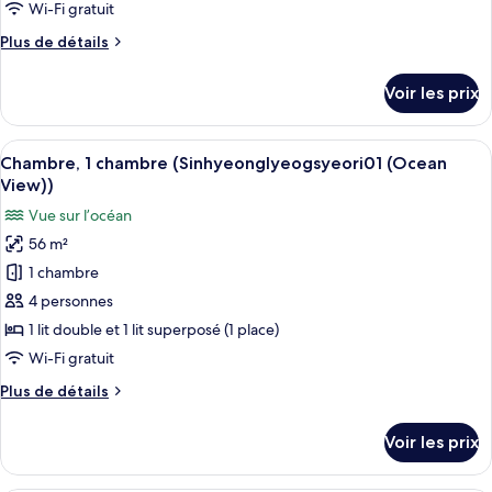
Wi-Fi gratuit
photos
pour
Plus
Plus de détails
de
ce
détails
type
Voir les prix
sur
de
le
chambre :
type
Afficher
Une petite cuisine équipée avec un coin
14
de
Chambre
Chambre, 1 chambre (Sinhyeonglyeogsyeori01 (Ocean
toutes
chambre
View))
Chambre
les
Vue sur l’océan
photos
56 m²
pour
1 chambre
ce
type
4 personnes
de
1 lit double et 1 lit superposé (1 place)
chambre :
Wi-Fi gratuit
Chambre,
Plus
Plus de détails
1
de
chambre
détails
Voir les prix
sur
(Sinhyeonglyeogsyeori01
le
(Ocean
type