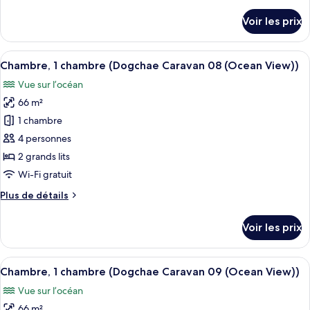
de
1
détails
Voir les prix
chambre
sur
le
(Dogchae
type
Afficher
Une piscine située sous un espace abri
Caravan
13
de
Chambre, 1 chambre (Dogchae Caravan 08 (Ocean View))
toutes
07
chambre
Vue sur l’océan
Chambre,
les
(Ocean
1
66 m²
photos
View))
chambre
pour
1 chambre
(Dogchae
ce
Caravan
4 personnes
07
type
2 grands lits
(Ocean
de
Wi-Fi gratuit
View))
chambre :
Plus
Plus de détails
Chambre,
de
1
détails
Voir les prix
chambre
sur
le
(Dogchae
type
Afficher
Une cuisine compacte équipée d’un réfr
Caravan
13
de
Chambre, 1 chambre (Dogchae Caravan 09 (Ocean View))
toutes
08
chambre
Vue sur l’océan
Chambre,
les
(Ocean
1
66 m²