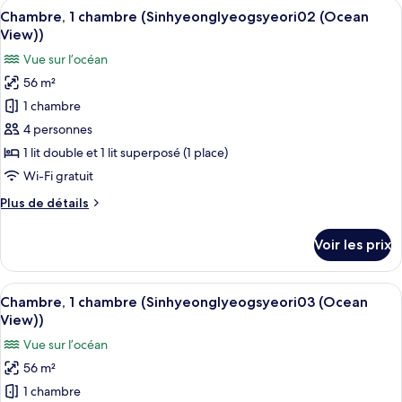
Afficher
Un couloir étroit et bien éclairé, avec
View))
14
de
Chambre, 1 chambre (Sinhyeonglyeogsyeori02 (Ocean
toutes
chambre
View))
Chambre,
les
Vue sur l’océan
1
photos
chambre
56 m²
pour
(Sinhyeonglyeogsyeori01
1 chambre
ce
(Ocean
View))
type
4 personnes
de
1 lit double et 1 lit superposé (1 place)
chambre :
Wi-Fi gratuit
Chambre,
Plus
Plus de détails
1
de
chambre
détails
Voir les prix
sur
(Sinhyeonglyeogsyeori02
le
(Ocean
type
Afficher
Une chambre compacte et moderne, équi
View))
14
de
Chambre, 1 chambre (Sinhyeonglyeogsyeori03 (Ocean
toutes
chambre
View))
Chambre,
les
Vue sur l’océan
1
photos
chambre
56 m²
pour
(Sinhyeonglyeogsyeori02
1 chambre
ce
(Ocean