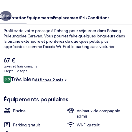
Caravan
cédent
Suivant
32+
Présentation
Équipements
Emplacement
Prix
Conditions
Profitez de votre passage à Pohang pour séjourner dans Pohang
Puleungolae Caravan. Vous pourrez faire quelques longueurs dans
la piscine extérieure et profiterez de quelques petits plus
appréciables comme l'accès Wi-Fi et le parking sans voiturier.
Le
67 €
prix
taxes et frais compris
actuel
1 sept. - 2 sept.
est
Avis
Très bien
8,0
1 chambre, Wi-Fi gratuit
Afficher 2 avis
de
8,0 sur 10
voyageurs
67 €.
Équipements populaires
Piscine
Animaux de compagnie
admis
Parking gratuit
Wi-Fi gratuit