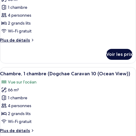
photos
View))
chambre
pour
1 chambre
(Dogchae
ce
Caravan
4 personnes
08
type
2 grands lits
(Ocean
de
Wi-Fi gratuit
View))
chambre :
Plus
Plus de détails
Chambre,
de
1
détails
Voir les prix
chambre
sur
le
(Dogchae
type
Afficher
Une chambre à coucher avec un lit, un
Caravan
13
de
Chambre, 1 chambre (Dogchae Caravan 10 (Ocean View))
toutes
09
chambre
Vue sur l’océan
Chambre,
les
(Ocean
1
66 m²
photos
View))
chambre
pour
1 chambre
(Dogchae
ce
Caravan
4 personnes
09
type
2 grands lits
(Ocean
de
Wi-Fi gratuit
View))
chambre :
Plus
Plus de détails
Chambre,
de