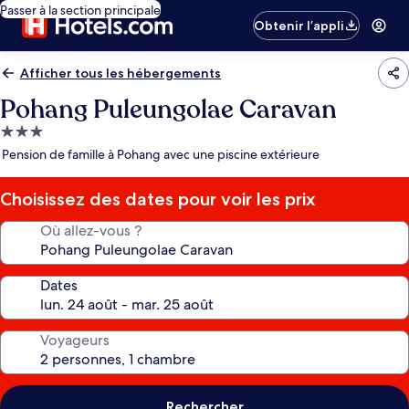
Passer à la section principale
Obtenir l’appli
Afficher tous les hébergements
Pohang Puleungolae Caravan
Hébergement
3.0 étoiles
Pension de famille à Pohang avec une piscine extérieure
Choisissez des dates pour voir les prix
Où allez-vous ?
Dates
Voyageurs
Rechercher