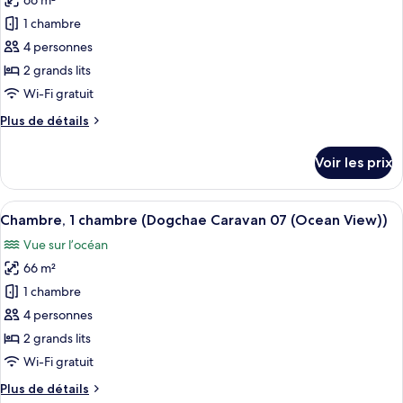
66 m²
photos
chambre
pour
1 chambre
(Sinhyeonglyeogsyeori05(Ocean
ce
View))
4 personnes
type
2 grands lits
de
Wi-Fi gratuit
chambre :
Plus
Plus de détails
Chambre,
de
1
détails
Voir les prix
chambre
sur
le
(Dogchae
type
Afficher
Une chambre avec un lit, un plafond e
Caravan
13
de
Chambre, 1 chambre (Dogchae Caravan 07 (Ocean View))
toutes
06
chambre
Vue sur l’océan
Chambre,
les
(Ocean
1
66 m²
photos
View))
chambre
pour
1 chambre
(Dogchae
ce
Caravan
4 personnes
06
type
2 grands lits
(Ocean
de
Wi-Fi gratuit
View))
chambre :
Plus
Plus de détails
Chambre,