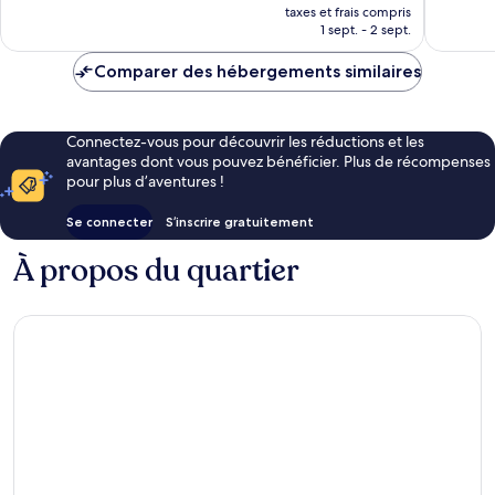
nouveau
985 avis
bien,
taxes et frais compris
prix
1 sept. - 2 sept.
750 avis
est
de
Comparer des hébergements similaires
51 €
Connectez-vous pour découvrir les réductions et les
avantages dont vous pouvez bénéficier. Plus de récompenses
pour plus d’aventures !
Se connecter
S’inscrire gratuitement
À propos du quartier