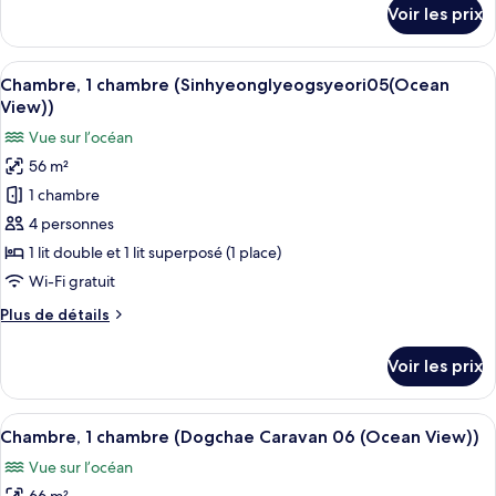
chambre
détails
Voir les prix
sur
(Sinhyeonglyeogsyeori04
le
(Ocean
type
Afficher
Une chambre avec un lit simple et une
View))
14
de
Chambre, 1 chambre (Sinhyeonglyeogsyeori05(Ocean
toutes
chambre
View))
Chambre,
les
Vue sur l’océan
1
photos
chambre
56 m²
pour
(Sinhyeonglyeogsyeori04
1 chambre
ce
(Ocean
View))
type
4 personnes
de
1 lit double et 1 lit superposé (1 place)
chambre :
Wi-Fi gratuit
Chambre,
Plus
Plus de détails
1
de
chambre
détails
Voir les prix
sur
(Sinhyeonglyeogsyeori05(Ocean
le
View))
type
Afficher
Une pièce avec un plafond en bois, un l
13
de
Chambre, 1 chambre (Dogchae Caravan 06 (Ocean View))
toutes
chambre
Vue sur l’océan
Chambre,
les
1