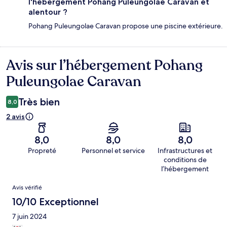
l'hébergement Pohang Puleungolae Caravan et
alentour ?
Pohang Puleungolae Caravan propose une piscine extérieure.
Avis sur l’hébergement Pohang
Avis
Puleungolae Caravan
Très bien
8,0
2 avis
8,0
8,0
8,0
Propreté
Personnel et service
Infrastructures et
conditions de
l’hébergement
Avis
Avis vérifié
10/10 Exceptionnel
7 juin 2024