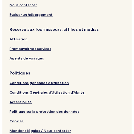
f
n
o
l
n
m
Nous contacter
u
o
i
d
e
l
a
e
n
Évaluer un hébergement
I
n
r
t
t
H
f
b
Réservé aux fournisseurs, affiliés et médias
a
o
u
y
l
m
l
W
Affiliation
y
i
I
o
n
t
n
Promouvoir vos services
g
a
d
l
e
Agents de voyages
y
r
f
Politiques
u
l
Conditions générales d’utilisation
I
t
Conditions Générales d’Utilisation d’Abritel
a
l
Accessibilité
y
Politique sur la protection des données
Cookies
Mentions légales / Nous contacter