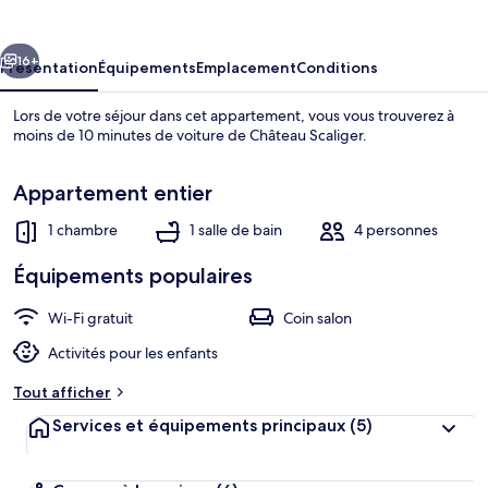
Lac
Loft
cédent
Suivant
-
16+
Présentation
Équipements
Emplacement
Conditions
Italian
Lors de votre séjour dans cet appartement, vous vous trouverez à
Homing
moins de 10 minutes de voiture de Château Scaliger.
Appartement entier
1 chambre
1 salle de bain
4 personnes
Équipements populaires
Appartement | 1 chambre
Wi-Fi gratuit
Coin salon
Activités pour les enfants
Tout afficher
Services et équipements principaux
(5)