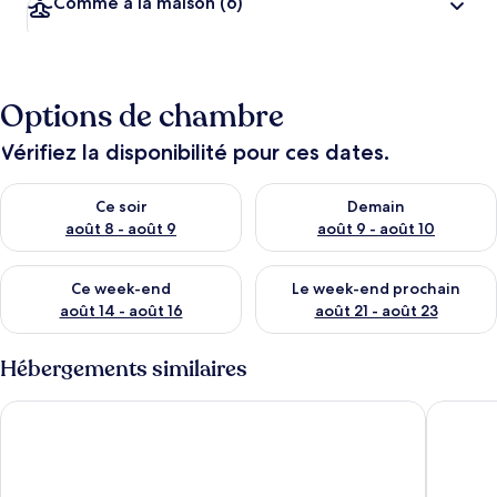
Comme à la maison
(6)
Options de chambre
Vérifiez la disponibilité pour ces dates.
Vérifier la disponibilité pour ce soir août 8 - août 9
Vérifier la disponibilité pour 
Ce soir
Demain
août 8 - août 9
août 9 - août 10
Vérifier la disponibilité pour ce week-end août 14 - août 16
Vérifier la disponibilité pour
Ce week-end
Le week-end prochain
août 14 - août 16
août 21 - août 23
Hébergements similaires
110 Relais du Lac Village - Italian Homing
111 Relai