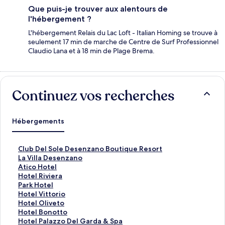
Que puis-je trouver aux alentours de
l'hébergement ?
L'hébergement Relais du Lac Loft - Italian Homing se trouve à
seulement 17 min de marche de Centre de Surf Professionnel
Claudio Lana et à 18 min de Plage Brema.
Continuez vos recherches
Hébergements
L
Club Del Sole Desenzano Boutique Resort
i
L
La Villa Desenzano
e
i
L
Atico Hotel
n
e
i
L
Hotel Riviera
o
n
e
i
L
Park Hotel
u
o
n
e
i
L
Hotel Vittorio
v
u
o
n
e
i
L
Hotel Oliveto
r
v
u
o
n
e
i
L
Hotel Bonotto
a
r
v
u
o
n
e
i
L
Hotel Palazzo Del Garda & Spa