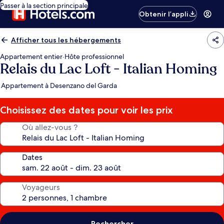
Passer à la section principale
Obtenir l’appli
Afficher tous les hébergements
Appartement entier
·
Hôte professionnel
Relais du Lac Loft - Italian Homing
Appartement à Desenzano del Garda
Choisissez des dates pour voir les prix
Où allez-vous ?
Dates
Voyageurs
Rechercher