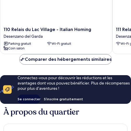
110
111
110 Relais du Lac Village - Italian Homing
111 Rel
Relais
Relais
Desenzano del Garda
Desenza
du
du
Parking gratuit
Wi-Fi gratuit
Wi-Fi 
Lac
Lac
Coin salon
Village
Village
-
-
Comparer des hébergements similaires
Italian
Italian
Homing
Homing
Desenzano
Desenz
del
del
Connectez-vous pour découvrir les réductions et les
Garda
Garda
avantages dont vous pouvez bénéficier. Plus de récompenses
pour plus d’aventures !
Se connecter
S’inscrire gratuitement
À propos du quartier