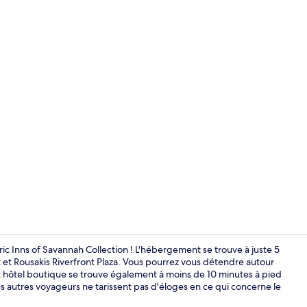
Suite, 1 très
ic Inns of Savannah Collection ! L'hébergement se trouve à juste 5
et Rousakis Riverfront Plaza. Vous pourrez vous détendre autour
t hôtel boutique se trouve également à moins de 10 minutes à pied
Façade de l
s autres voyageurs ne tarissent pas d'éloges en ce qui concerne le