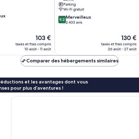
IHG
Parking
Centre-
Wi-Fi gratuit
ville
eux
9.2
Merveilleux
historique
9,2
sur
2 433 avis
de
10,
Savannah
Merveilleux,
Le
Le
103 €
130 €
2 433 avis
nouveau
nouveau
taxes et frais compris
taxes et frais compris
prix
prix
10 août - 11 août
26 août - 27 août
est
est
de
de
Comparer des hébergements similaires
103 €
130 €
réductions et les avantages dont vous
ses pour plus d’aventures !