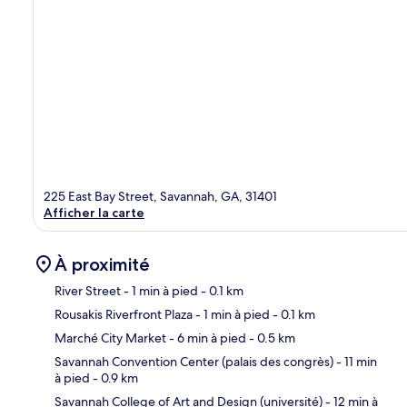
225 East Bay Street, Savannah, GA, 31401
Afficher la carte
À proximité
River Street
- 1 min à pied
- 0.1 km
Rousakis Riverfront Plaza
- 1 min à pied
- 0.1 km
Car
Marché City Market
- 6 min à pied
- 0.5 km
Savannah Convention Center (palais des congrès)
- 11 min
à pied
- 0.9 km
Savannah College of Art and Design (université)
- 12 min à