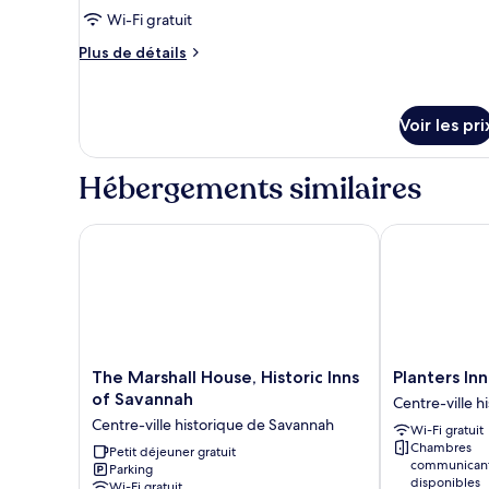
type
Wi-Fi gratuit
de
chambre :
Plus
Plus de détails
de
Chambre
détails
Supérieure,
sur
1
Voir les pri
le
très
type
de
grand
Hébergements similaires
chambre
lit
Chambre
Supérieure,
The Marshall House, Historic Inns of Savannah
Planters Inn 
1
très
grand
lit
The
Planters
The Marshall House, Historic Inns
Planters In
Marshall
Inn
of Savannah
Centre-ville 
House,
on
Centre-ville historique de Savannah
Wi-Fi gratuit
Historic
Reynolds
Chambres
Inns
Petit déjeuner gratuit
Square
communican
Parking
of
Centre-
disponibles
Wi-Fi gratuit