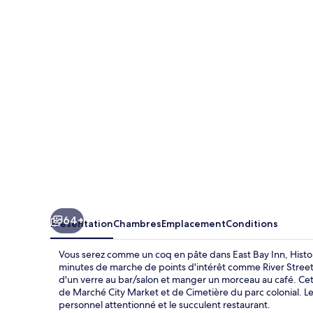
Bay
Inn,
Historic
Inns
of
Savannah
Collection
64+
Présentation
Chambres
Emplacement
Conditions
Vous serez comme un coq en pâte dans East Bay Inn, Histor
minutes de marche de points d'intérêt comme River Street 
d'un verre au bar/salon et manger un morceau au café. Ce
de Marché City Market et de Cimetière du parc colonial. Le
personnel attentionné et le succulent restaurant.