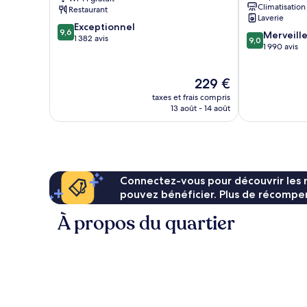
Savannah
ville
Climatisation
Restaurant
Centre-
historique
Laverie
9.6
ville
Exceptionnel
de
9,6
9.0
Merveill
sur
historique
1 382 avis
Savannah
9,0
sur
1 990 avis
10,
de
10,
Exceptionnel,
Savannah
Merveilleux,
1 382 avis
Le
229 €
1 990 avis
nouveau
taxes et frais compris
prix
13 août - 14 août
est
de
229 €
Connectez-vous pour découvrir les 
pouvez bénéficier. Plus de récompen
À propos du quartier