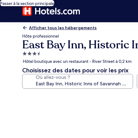
Passer à la section principale
Afficher tous les hébergements
Hôte professionnel
East Bay Inn, Historic 
Hébergement
3.5 étoiles
Hôtel boutique avec un restaurant - River Street à 0,2 km
Choisissez des dates pour voir les prix
Où allez-vous ?
Galerie
photos
de
l’hébergement
East