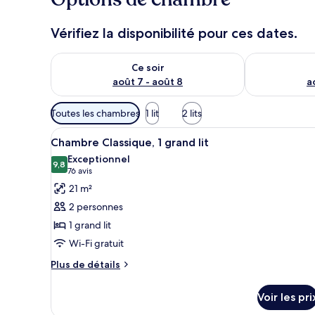
e
u
Vérifiez la disponibilité pour ces dates.
x
Vérifier la disponibilité pour ce soir août 7 - août 8
Vérifier la di
n
Ce soir
o
août 7 - août 8
a
t
é
Filtres
s
Toutes les chambres
1 lit
2 lits
disponibles
Afficher
Une chambre à coucher bien ran
pour
p
9
Chambre Classique, 1 grand lit
toutes
a
les
Exceptionnel
r
les
9,8
chambres
9,8 sur 10
(76 avis)
76 avis
photos
l
21 m²
pour
e
2 personnes
s
ce
1 grand lit
type
v
Wi-Fi gratuit
de
o
chambre :
Plus
y
Plus de détails
de
a
Chambre
détails
g
Classique,
Voir les pri
sur
e
1
le
u