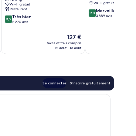
IHG
de
Wi-Fi gratuit
Wi-Fi gratuit
Centre-
Savannah
Restaurant
9.0
Merveilleux
ville
9,0
sur
3 889 avis
8.2
Très bien
historique
8,2
10,
sur
2 270 avis
de
Merveilleux,
10,
Savannah
3 889 avis
Très
Le
127 €
bien,
nouveau
taxes et frais compris
tax
2 270 avis
prix
12 août - 13 août
est
de
127 €
Se connecter
S’inscrire gratuitement