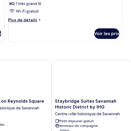
type
1 très grand lit
angle
de
Wi-Fi gratuit
chambre :
Plus
Chambre
Plus de détails
de
Deluxe,
détails
x
1
Voir les prix
sur
très
le
type
grand
de
lit,
chambre
accessible
Chambre
on Reynolds Square
Staybridge Suites Savannah Historic D
aux
Deluxe,
1
personnes
très
à
grand
mobilité
lit,
accessible
réduite
aux
Staybridge
n on Reynolds Square
Staybridge Suites Savannah
personnes
Suites
Historic District by IHG
historique de Savannah
à
Savannah
Centre-ville historique de Savannah
mobilité
Historic
réduite
District
Petit déjeuner gratuit
tes
Animaux de compagnie
by
admis