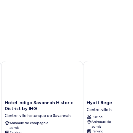
istrict by IHG
Hotel Indigo Savannah Historic District by IHG
Hyatt Regency Savann
Hotel
Hyatt
Hotel Indigo Savannah Historic
Hyatt Regency Sava
Indigo
Regency
District by IHG
Centre-ville historique 
Savannah
Savannah
Centre-ville historique de Savannah
Piscine
Historic
Centre-
Animaux de compagnie
District
Animaux de compagnie
ville
admis
admis
by
historique
Parking
Parking