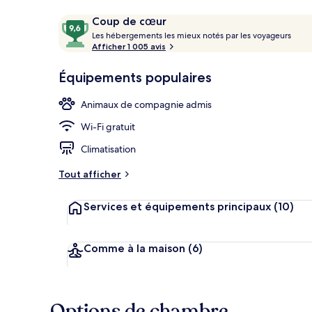
Avis
9,6
Coup de cœur
voyageurs
L
sur
Les hébergements les mieux notés par les voyageurs
e
Afficher 1 005 avis
10,
Réception
s
Coup
Équipements populaires
de
h
cœur
é
Animaux de compagnie admis
b
e
Wi-Fi gratuit
r
g
Climatisation
e
m
Tout afficher
e
n
Services et équipements principaux
(10)
t
s
l
Comme à la maison
(6)
e
s
m
Options de chambre
i