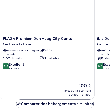
2
lits
une
place
PLAZA
ibis
PLAZA Premium Den Haag City Center
ibis D
Premium
Den
Centre de La Haye
Centre 
Den
Haag
Animaux de compagnie
Parking
Anima
Haag
City
admis
admis
City
Centre
Wi-Fi gratuit
Climatisation
Restau
Center
Centre
8.8
8.6
Centre
Excellent
de
Exce
8,8
8,6
sur
sur
de
481 avis
La
1 001
10,
10,
La
Haye
Excellent,
Excellen
Haye
481 avis
1 001 avi
Le
100 €
nouveau
taxes et frais compris
prix
30 août - 31 août
est
de
Comparer des hébergements similaires
100 €