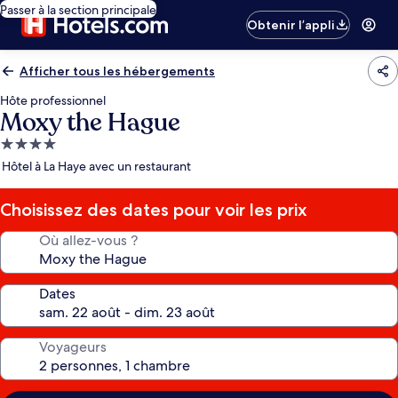
Passer à la section principale
Obtenir l’appli
Afficher tous les hébergements
Hôte professionnel
Moxy the Hague
Hébergement
4.0 étoiles
Hôtel à La Haye avec un restaurant
Choisissez des dates pour voir les prix
Où allez-vous ?
Dates
Voyageurs