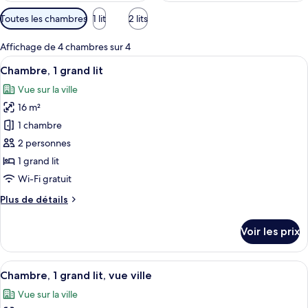
Filtres
Toutes les chambres
1 lit
2 lits
disponibles
pour
Affichage de 4 chambres sur 4
les
Afficher
Une chambre d’hôtel avec un lit, des or
4
Chambre, 1 grand lit
chambres
toutes
Vue sur la ville
les
16 m²
photos
pour
1 chambre
ce
2 personnes
type
1 grand lit
de
Wi-Fi gratuit
chambre :
Plus
Plus de détails
Chambre,
de
1
détails
Voir les prix
grand
sur
le
lit
type
Afficher
Une chambre d’hôtel moderne avec un gr
6
de
Chambre, 1 grand lit, vue ville
toutes
chambre
Vue sur la ville
Chambre,
les