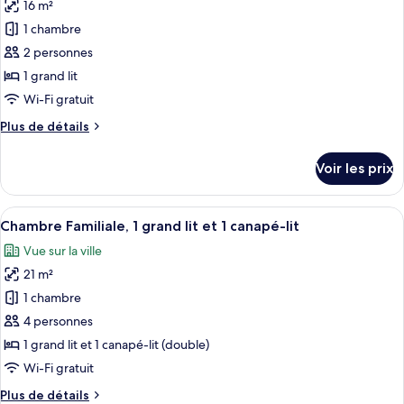
1
16 m²
photos
grand
pour
1 chambre
lit
ce
2 personnes
type
1 grand lit
de
Wi-Fi gratuit
chambre :
Plus
Plus de détails
Chambre,
de
1
détails
Voir les prix
grand
sur
le
lit,
type
Afficher
Une chambre d’hôtel moderne avec un gr
vue
4
de
Chambre Familiale, 1 grand lit et 1 canapé-lit
toutes
ville
chambre
Vue sur la ville
Chambre,
les
1
21 m²
photos
grand
pour
1 chambre
lit,
ce
vue
4 personnes
ville
type
1 grand lit et 1 canapé-lit (double)
de
Wi-Fi gratuit
chambre :
Plus
Plus de détails
Chambre