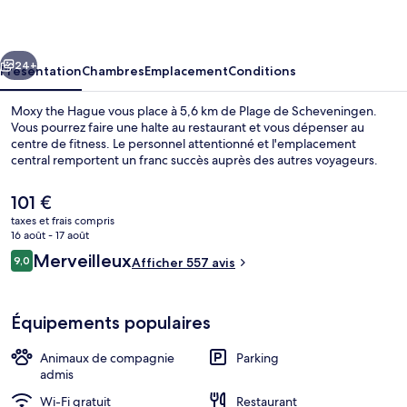
Hague
cédent
Suivant
24+
Présentation
Chambres
Emplacement
Conditions
Moxy the Hague vous place à 5,6 km de Plage de Scheveningen.
Vous pourrez faire une halte au restaurant et vous dépenser au
centre de fitness. Le personnel attentionné et l'emplacement
central remportent un franc succès auprès des autres voyageurs.
Le
101 €
prix
taxes et frais compris
actuel
16 août - 17 août
est
Avis
Merveilleux
9,0
Réception
Afficher 557 avis
de
9,0 sur 10
voyageurs
101 €.
Équipements populaires
Animaux de compagnie
Parking
admis
Wi-Fi gratuit
Restaurant