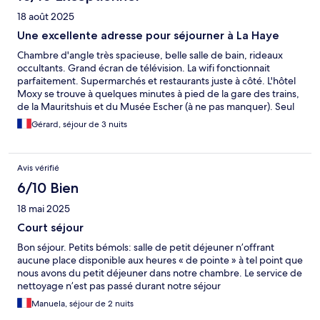
18 août 2025
Une excellente adresse pour séjourner à La Haye
Chambre d'angle très spacieuse, belle salle de bain, rideaux
occultants. Grand écran de télévision. La wifi fonctionnait
parfaitement. Supermarchés et restaurants juste à côté. L'hôtel
Moxy se trouve à quelques minutes à pied de la gare des trains,
de la Mauritshuis et du Musée Escher (à ne pas manquer). Seul
bémol : manque de rangements... Pas d'armoire, juste 4 cintres
Gérard, séjour de 3 nuits
à accrocher sur une sorte de grillage.
Avis vérifié
6/10 Bien
18 mai 2025
Court séjour
Bon séjour. Petits bémols: salle de petit déjeuner n’offrant
aucune place disponible aux heures « de pointe » à tel point que
nous avons du petit déjeuner dans notre chambre. Le service de
nettoyage n’est pas passé durant notre séjour
Manuela, séjour de 2 nuits