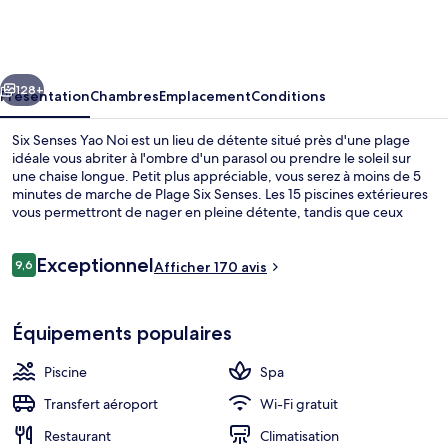
Senses
Yao
Noi
cédent
Suivant
128+
Présentation
Chambres
Emplacement
Conditions
Six Senses Yao Noi est un lieu de détente situé près d'une plage
idéale vous abriter à l'ombre d'un parasol ou prendre le soleil sur
une chaise longue. Petit plus appréciable, vous serez à moins de 5
minutes de marche de Plage Six Senses. Les 15 piscines extérieures
vous permettront de nager en pleine détente, tandis que ceux
souhaitant se faire chouchouter pourront profiter des dépresso-
massages, des enveloppements corporels et des soins
Avis
Exceptionnel
d'aromathérapie. Les options de restauration comprennent 3
9,6
Afficher 170 avis
9,6 sur 10
voyageurs
restaurants, tandis que le bar/salon est un endroit parfait pour
prendre un verre. Ce complexe touristique de luxe abrite en outre
The View | Literie de qualité supérieur
un bar en bord de piscine, une salle de fitness ouverte 24 h/24 et un
Équipements populaires
court de tennis extérieur. Les autres voyageurs sont séduits par la
présentation générale.
Piscine
Spa
Transfert aéroport
Wi-Fi gratuit
Restaurant
Climatisation