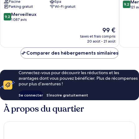
&
&
9.2
Piscine
Spa
Mer
9,2
Spa
Parking gratuit
Wi-Fi gratuit
Villas
sur
121 a
-
Ko
10,
9.2
Merveilleux
9,2
Up
Yao
Merveill
sur
1 087 avis
to
121 avis
10,
Le
THB
99 €
Merveilleux,
nouveau
3,000
1 087 avis
taxes et frais compris
prix
Resort
20 août - 21 août
est
Credit
de
per
Comparer des hébergements similaires
99 €
Night
|
Mandatory
Connectez-vous pour découvrir les réductions et les
Shared
avantages dont vous pouvez bénéficier. Plus de récompenses
Speedboat
pour plus d’aventures !
from
Ao
Se connecter
S’inscrire gratuitement
Po,
Phuket
À propos du quartier
Ko
Yao