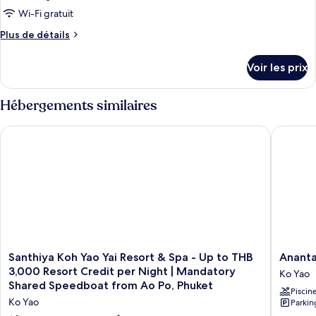
de
Wi-Fi gratuit
chambre :
Plus
Plus de détails
Hideaway
de
Two
détails
Voir les prix
Bedroom
sur
le
Pool
type
Hébergements similaires
Villa
de
chambre
Santhiya Koh Yao Yai Resort & Spa - Up to THB 3,000 Resort
Anantara 
Hideaway
Two
Bedroom
Pool
Villa
Santhiya
Anantar
Santhiya Koh Yao Yai Resort & Spa - Up to THB
Ananta
Koh
Koh
3,000 Resort Credit per Night | Mandatory
Ko Yao
Yao
Yao
Shared Speedboat from Ao Po, Phuket
Piscin
Yai
Yai
Ko Yao
Parkin
Resort
Resort