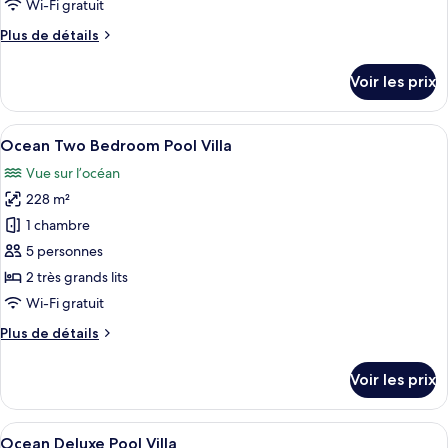
type
Wi-Fi gratuit
de
Plus
Plus de détails
chambre :
de
Ocean
détails
Voir les prix
sur
Pool
le
Villa
type
Afficher
Un complexe hôtelier comprenant plusi
10
de
Ocean Two Bedroom Pool Villa
toutes
chambre
Vue sur l’océan
Ocean
les
Pool
228 m²
photos
Villa
pour
1 chambre
ce
5 personnes
type
2 très grands lits
de
Wi-Fi gratuit
chambre :
Plus
Plus de détails
Ocean
de
Two
détails
Voir les prix
Bedroom
sur
le
Pool
type
Afficher
Un complexe hôtelier doté d’une piscin
Villa
7
de
Ocean Deluxe Pool Villa