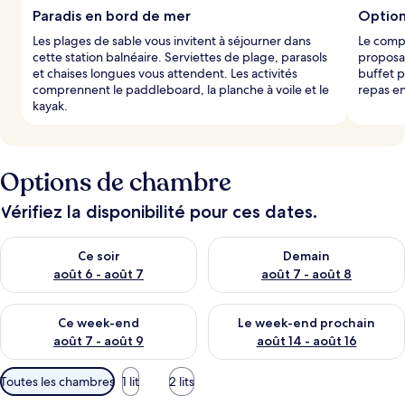
Paradis en bord de mer
Option
Les plages de sable vous invitent à séjourner dans
Le compl
cette station balnéaire. Serviettes de plage, parasols
proposan
et chaises longues vous attendent. Les activités
buffet p
comprennent le paddleboard, la planche à voile et le
repas en
kayak.
Options de chambre
Vérifiez la disponibilité pour ces dates.
Vérifier la disponibilité pour ce soir août 6 - août 7
Vérifier la disponibilité pour 
Ce soir
Demain
août 6 - août 7
août 7 - août 8
Vérifier la disponibilité pour ce week-end août 7 - août 9
Vérifier la disponibilité pour 
Ce week-end
Le week-end prochain
août 7 - août 9
août 14 - août 16
Filtres
Toutes les chambres
1 lit
2 lits
disponibles