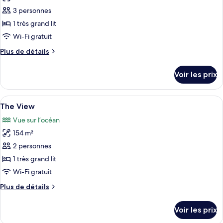
Pool
pour
3 personnes
Villa
ce
1 très grand lit
type
Wi-Fi gratuit
de
Plus
Plus de détails
chambre :
de
Beachfront
détails
Voir les prix
sur
Pool
le
Villa
type
Afficher
Une villa située sur une colline, dotée
9
de
The View
toutes
chambre
Vue sur l’océan
Beachfront
les
Pool
154 m²
photos
Villa
pour
2 personnes
ce
1 très grand lit
type
Wi-Fi gratuit
de
Plus
Plus de détails
chambre :
de
The
détails
Voir les prix
sur
View
le