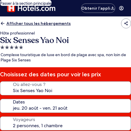
Passer à la section principale
Obtenir l’appli
Afficher tous les hébergements
Hôte professionnel
Six Senses Yao Noi
Hébergement
5.0 étoiles
Complexe touristique de luxe en bord de plage avec spa, non loin de
Plage Six Senses
Choisissez des dates pour voir les prix
Où allez-vous ?
Dates
Voyageurs