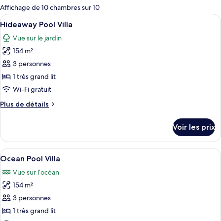
pour
Affichage de 10 chambres sur 10
les
Afficher
Un espace piscine doté d’une terrasse 
6
Hideaway Pool Villa
chambres
toutes
Vue sur le jardin
les
154 m²
photos
pour
3 personnes
ce
1 très grand lit
type
Wi-Fi gratuit
de
Plus
Plus de détails
chambre :
de
Hideaway
détails
Voir les prix
sur
Pool
le
Villa
type
Afficher
Un espace aménagé au bord de la piscine
6
de
Ocean Pool Villa
toutes
chambre
Vue sur l’océan
Hideaway
les
Pool
154 m²
photos
Villa
pour
3 personnes
ce
1 très grand lit