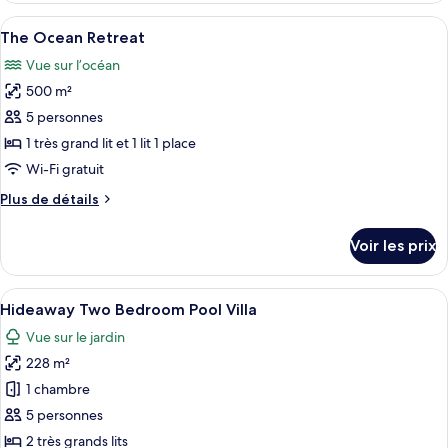
type
Afficher
Vue aérienne d’une station balnéaire 
10
de
The Ocean Retreat
toutes
chambre
Vue sur l’océan
The
les
View
500 m²
photos
pour
5 personnes
ce
1 très grand lit et 1 lit 1 place
type
Wi-Fi gratuit
de
Plus
Plus de détails
chambre :
de
The
détails
Voir les prix
sur
Ocean
le
Retreat
type
Afficher
Une terrasse en bois avec une piscine,
7
de
Hideaway Two Bedroom Pool Villa
toutes
chambre
Vue sur le jardin
The
les
Ocean
228 m²
photos
Retreat
pour
1 chambre
ce
5 personnes
type
2 très grands lits