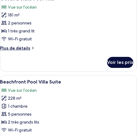
toutes
chambre
Vue sur l’océan
Ocean
les
Two
181 m²
photos
Bedroom
pour
2 personnes
Pool
ce
Villa
1 très grand lit
type
Wi-Fi gratuit
de
Plus
Plus de détails
chambre :
de
Ocean
détails
Voir les prix
sur
Deluxe
le
Pool
type
Afficher
Une maison en bois à deux étages, dot
Villa
11
de
Beachfront Pool Villa Suite
toutes
chambre
Vue sur l’océan
Ocean
les
Deluxe
228 m²
photos
Pool
pour
1 chambre
Villa
ce
5 personnes
type
2 très grands lits
de
Wi-Fi gratuit
chambre :