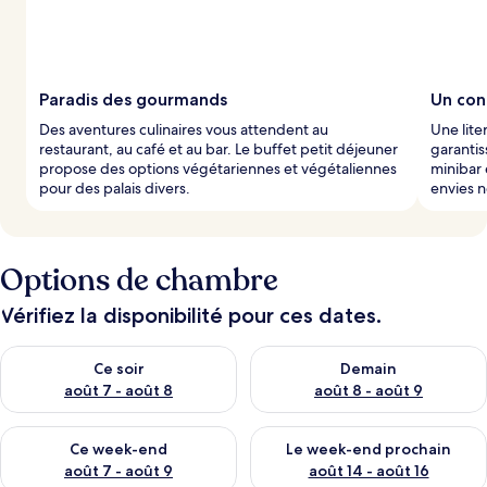
Paradis des gourmands
Un con
Des aventures culinaires vous attendent au
Une lite
restaurant, au café et au bar. Le buffet petit déjeuner
garantis
propose des options végétariennes et végétaliennes
minibar 
pour des palais divers.
envies n
Options de chambre
Vérifiez la disponibilité pour ces dates.
Vérifier la disponibilité pour ce soir août 7 - août 8
Vérifier la disponibilité pour 
Ce soir
Demain
août 7 - août 8
août 8 - août 9
Vérifier la disponibilité pour ce week-end août 7 - août 9
Vérifier la disponibilité pour 
Ce week-end
Le week-end prochain
août 7 - août 9
août 14 - août 16