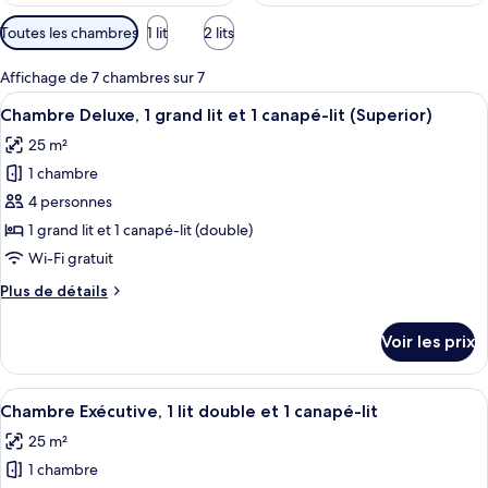
Filtres
Toutes les chambres
1 lit
2 lits
disponibles
pour
Affichage de 7 chambres sur 7
les
Afficher
Une chambre d’hôtel avec deux lits, u
9
Chambre Deluxe, 1 grand lit et 1 canapé-lit (Superior)
chambres
toutes
25 m²
les
1 chambre
photos
pour
4 personnes
ce
1 grand lit et 1 canapé-lit (double)
type
Wi-Fi gratuit
de
Plus
Plus de détails
chambre :
de
Chambre
détails
Voir les prix
sur
Deluxe,
le
1
type
Afficher
Une chambre d’hôtel avec un lit, une 
grand
8
de
Chambre Exécutive, 1 lit double et 1 canapé-lit
toutes
lit
chambre
25 m²
Chambre
les
et
Deluxe,
1 chambre
photos
1
1