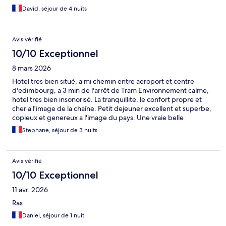
David, séjour de 4 nuits
Avis vérifié
10/10 Exceptionnel
8 mars 2026
Hotel tres bien situé, a mi chemin entre aeroport et centre
d'edimbourg, a 3 min de l'arrêt de Tram Environnement calme,
hotel tres bien insonorisé. La tranquillite, le confort propre et
cher a l'image de la chaîne. Petit dejeuner excellent et superbe,
copieux et genereux a l'image du pays. Une vraie belle
decouverte et je reviendrai dans ce meme hotel lors d'un
Stephane, séjour de 3 nuits
prochain sejour
Avis vérifié
10/10 Exceptionnel
11 avr. 2026
Ras
Daniel, séjour de 1 nuit