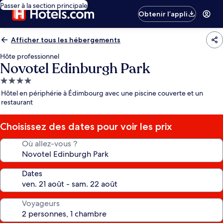
Passer à la section principale
Obtenir l’appli
Afficher tous les hébergements
Hôte professionnel
Novotel Edinburgh Park
Hébergement
4.0 étoiles
Hôtel en périphérie à Édimbourg avec une piscine couverte et un
restaurant
Choisissez des dates pour voir les prix
Où allez-vous ?
Dates
Voyageurs