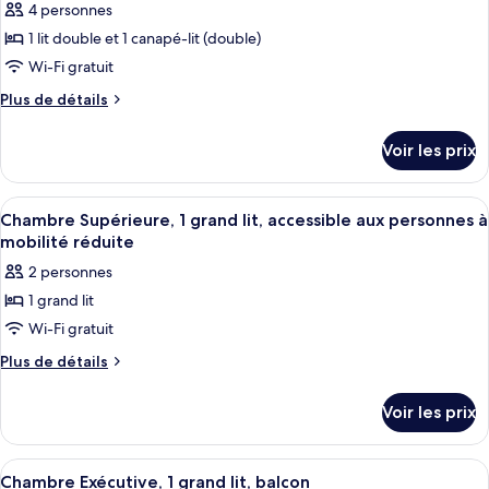
pour
4 personnes
canapé-
grand
ce
lit
lit
1 lit double et 1 canapé-lit (double)
et
type
(Superior)
Wi-Fi gratuit
1
de
canapé-
Plus
Plus de détails
chambre :
lit
de
Chambre
(Superior)
détails
Voir les prix
sur
Exécutive,
le
1
type
Afficher
Une chambre d’hôtel avec un grand lit,
lit
9
de
Chambre Supérieure, 1 grand lit, accessible aux personnes à
toutes
double
chambre
mobilité réduite
Chambre
les
et
2 personnes
Exécutive,
photos
1
1
1 grand lit
pour
canapé-
lit
Wi-Fi gratuit
ce
double
lit
et
type
Plus
Plus de détails
1
de
de
canapé-
détails
chambre :
Voir les prix
lit
sur
Chambre
le
Supérieure,
type
Afficher
Une chambre d’hôtel avec un grand lit
10
de
1
Chambre Exécutive, 1 grand lit, balcon