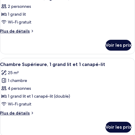
toutes
chambre
grand
2 personnes
Chambre
les
lit,
Supérieure,
1 grand lit
photos
accessible
1
pour
Wi-Fi gratuit
grand
aux
ce
lit,
Plus
Plus de détails
personnes
accessible
type
de
à
aux
détails
de
Voir les prix
personnes
mobilité
sur
chambre :
à
le
réduite
Chambre
mobilité
type
Afficher
Minibar, coffres-forts dans les chambr
réduite
9
Exécutive,
de
Chambre Supérieure, 1 grand lit et 1 canapé-lit
toutes
chambre
1
25 m²
Chambre
les
grand
Exécutive,
1 chambre
photos
lit,
1
pour
4 personnes
grand
balcon
ce
lit,
1 grand lit et 1 canapé-lit (double)
balcon
type
Wi-Fi gratuit
de
Plus
Plus de détails
chambre :
de
Chambre
détails
Voir les prix
sur
Supérieure,
le