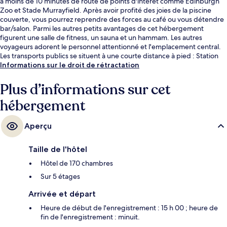
à moins de 10 minutes de route de points d'intérêt comme Edinburgh
Zoo et Stade Murrayfield. Après avoir profité des joies de la piscine
couverte, vous pourrez reprendre des forces au café ou vous détendre
bar/salon. Parmi les autres petits avantages de cet hébergement
figurent une salle de fitness, un sauna et un hammam. Les autres
voyageurs adorent le personnel attentionné et l'emplacement central.
Les transports publics se situent à une courte distance à pied : Station
de tramway Edinburgh Park est à 3 min et Station de tramway
Informations sur le droit de rétractation
Edinburgh Park Central, à 13 min.
Plus d’informations sur cet
hébergement
Aperçu
Taille de l'hôtel
Hôtel de 170 chambres
Sur 5 étages
Arrivée et départ
Heure de début de l'enregistrement : 15 h 00 ; heure de
fin de l'enregistrement : minuit.