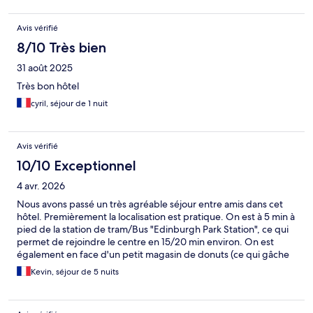
Avis vérifié
8/10 Très bien
31 août 2025
Très bon hôtel
cyril, séjour de 1 nuit
Avis vérifié
10/10 Exceptionnel
4 avr. 2026
Nous avons passé un très agréable séjour entre amis dans cet
hôtel. Premièrement la localisation est pratique. On est à 5 min à
pied de la station de tram/Bus "Edinburgh Park Station", ce qui
permet de rejoindre le centre en 15/20 min environ. On est
également en face d'un petit magasin de donuts (ce qui gâche
rien ;)) . La chambre était spacieuse, calme également. Le
Kevin, séjour de 5 nuits
personnel est extra (j'avais oublié mon adaptateur, il m'en ont
prêté un instantanément). Le petit déjeuner et le resto sont
tops. N'hésitez pas, vous pouvez y aller les yeux fermés.