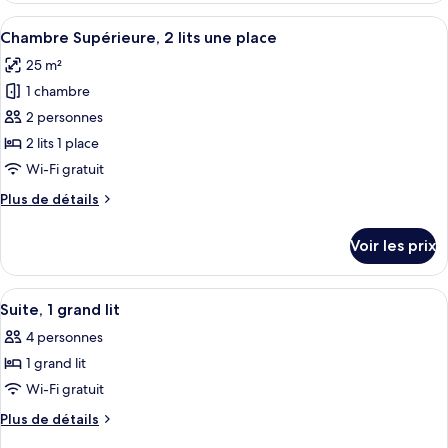
1
type
Afficher
Une chambre d’hôtel avec deux lits, un
grand
8
de
Chambre Supérieure, 2 lits une place
toutes
lit
chambre
25 m²
Chambre
les
et
Supérieure,
1 chambre
photos
1
1
pour
2 personnes
canapé-
grand
ce
lit
lit
2 lits 1 place
et
type
Wi-Fi gratuit
1
de
canapé-
Plus
Plus de détails
chambre :
lit
de
Chambre
détails
Voir les prix
sur
Supérieure,
le
2
type
Afficher
Une chambre d’hôtel avec un grand lit
lits
8
de
Suite, 1 grand lit
toutes
une
chambre
4 personnes
Chambre
les
place
Supérieure,
1 grand lit
photos
2
pour
Wi-Fi gratuit
lits
ce
une
Plus
Plus de détails
place
type
de