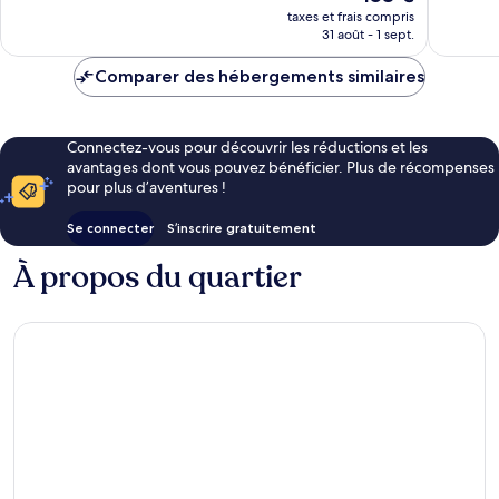
nouveau
bien,
taxes et frais compris
prix
31 août - 1 sept.
772 avis
est
de
Comparer des hébergements similaires
153 €
Connectez-vous pour découvrir les réductions et les
avantages dont vous pouvez bénéficier. Plus de récompenses
pour plus d’aventures !
Se connecter
S’inscrire gratuitement
À propos du quartier