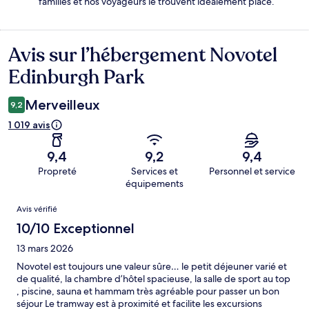
familles et nos voyageurs le trouvent idéalement placé.
Avis sur l’hébergement Novotel
Avis
Edinburgh Park
Merveilleux
9,2
1 019 avis
9,4
9,2
9,4
Propreté
Services et
Personnel et service
équipements
Avis
Avis vérifié
10/10 Exceptionnel
13 mars 2026
Novotel est toujours une valeur sûre… le petit déjeuner varié et
de qualité, la chambre d’hôtel spacieuse, la salle de sport au top
, piscine, sauna et hammam très agréable pour passer un bon
séjour Le tramway est à proximité et facilite les excursions