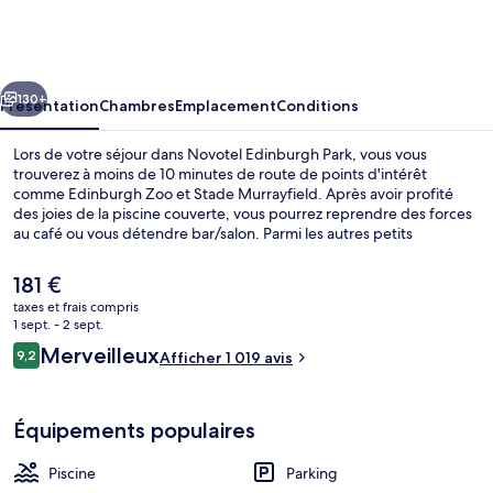
Edinburgh
Park
cédent
Suivant
130+
Présentation
Chambres
Emplacement
Conditions
Lors de votre séjour dans Novotel Edinburgh Park, vous vous
trouverez à moins de 10 minutes de route de points d'intérêt
comme Edinburgh Zoo et Stade Murrayfield. Après avoir profité
des joies de la piscine couverte, vous pourrez reprendre des forces
au café ou vous détendre bar/salon. Parmi les autres petits
avantages de cet hébergement figurent une salle de fitness, un
sauna et un hammam. Les autres voyageurs adorent le personnel
Le
181 €
attentionné et l'emplacement central. Les transports publics se
prix
taxes et frais compris
situent à une courte distance à pied : Station de tramway Edinburgh
actuel
1 sept. - 2 sept.
Park est à 3 min et Station de tramway Edinburgh Park Central, à 13
Piscine couverte
est
Avis
min.
Merveilleux
9,2
Afficher 1 019 avis
de
9,2 sur 10
voyageurs
181 €.
Équipements populaires
Piscine
Parking