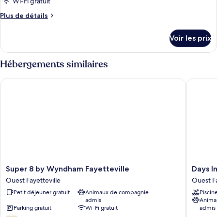
pour
Wi-Fi gratuit
lits,
fumeurs
ce
non-
Plus
Plus de détails
fumeurs
type
de
détails
de
Voir les prix
sur
chambre :
le
Suite,
type
Hébergements similaires
1
de
chambre
grand
Super 8 by Wyndham Fayetteville
Days Inn
Suite,
lit,
1
non-
grand
lit,
fumeurs
non-
fumeurs
Super
Days
Super 8 by Wyndham Fayetteville
Days I
8
Inn
Ouest Fayetteville
Ouest Fa
by
by
Petit déjeuner gratuit
Animaux de compagnie
Piscin
Wyndham
Wyndh
admis
Anima
Fayetteville
Fayettev
Parking gratuit
Wi-Fi gratuit
admis
Ouest
Ouest