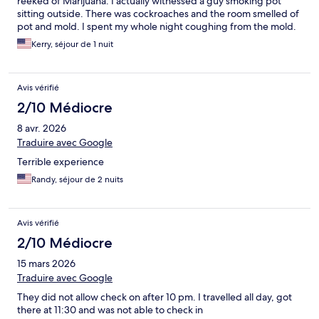
reeked of Marijuana. I actually witnessed a guy smoking pot
sitting outside. There was cockroaches and the room smelled of
pot and mold. I spent my whole night coughing from the mold.
Vending machines didn't work and it was supposed to be a
Kerry, séjour de 1 nuit
smoke free facility but I smelled cigarette smoke and Marijuana
all night long.
Avis vérifié
2/10 Médiocre
8 avr. 2026
Traduire avec Google
Terrible experience
Randy, séjour de 2 nuits
Avis vérifié
2/10 Médiocre
15 mars 2026
Traduire avec Google
They did not allow check on after 10 pm. I travelled all day, got
there at 11:30 and was not able to check in