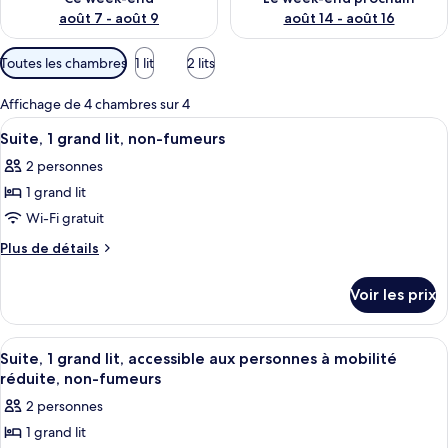
août 7 - août 9
août 14 - août 16
Filtres
Toutes les chambres
1 lit
2 lits
disponibles
pour
Affichage de 4 chambres sur 4
les
Afficher
Bureau, espace de travail pour ordina
6
Suite, 1 grand lit, non-fumeurs
chambres
toutes
2 personnes
les
1 grand lit
photos
pour
Wi-Fi gratuit
ce
Plus
Plus de détails
type
de
détails
de
Voir les prix
sur
chambre :
le
Suite,
type
Afficher
Bureau, espace de travail pour ordina
4
1
de
Suite, 1 grand lit, accessible aux personnes à mobilité
toutes
chambre
grand
réduite, non-fumeurs
Suite,
les
lit,
2 personnes
1
photos
non-
grand
1 grand lit
pour
lit,