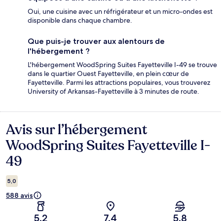
Oui, une cuisine avec un réfrigérateur et un micro-ondes est
disponible dans chaque chambre.
Que puis-je trouver aux alentours de
l'hébergement ?
L'hébergement WoodSpring Suites Fayetteville I-49 se trouve
dans le quartier Ouest Fayetteville, en plein cœur de
Fayetteville. Parmi les attractions populaires, vous trouverez
University of Arkansas-Fayetteville à 3 minutes de route.
Avis sur l’hébergement
Avis
WoodSpring Suites Fayetteville I-
49
5,0
588 avis
5,2
7,4
5,8