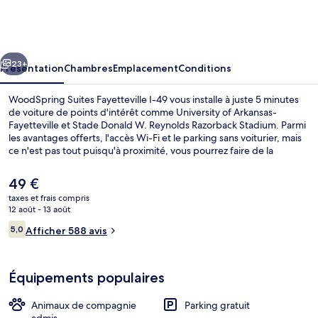
Suites
Fayetteville
I-
cédent
Suivant
49
23+
Présentation
Chambres
Emplacement
Conditions
WoodSpring Suites Fayetteville I-49 vous installe à juste 5 minutes
de voiture de points d'intérêt comme University of Arkansas-
Fayetteville et Stade Donald W. Reynolds Razorback Stadium. Parmi
les avantages offerts, l'accès Wi-Fi et le parking sans voiturier, mais
ce n'est pas tout puisqu'à proximité, vous pourrez faire de la
randonnée à pied ou à vélo, du kayak et de la randonnée en VTT,
idéal pour un séjour actif. En voiture depuis cet hôtel, il ne vous
Le
49 €
faudra pas longtemps pour vous rendre à Centre historique
prix
taxes et frais compris
Fayetteville Downtown Square.
actuel
12 août - 13 août
Extérieur
est
Avis
5,0
Afficher 588 avis
de
5,0 sur 10
voyageurs
49 €.
Équipements populaires
Animaux de compagnie
Parking gratuit