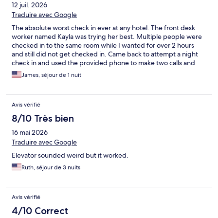
12 juil. 2026
Traduire avec Google
The absolute worst check in ever at any hotel. The front desk
worker named Kayla was trying her best. Multiple people were
checked in to the same room while I wanted for over 2 hours
and still did not get checked in. Came back to attempt a night
check in and used the provided phone to make two calls and
received no response. The absolute worst experience ever, this
James, séjour de 1 nuit
brand is off my list of places I’ll ever try to stay at, and I would
not be surprised if this location does not close down soon.
Maybe that’s the best option. As for staying here - just don’t.
Avis vérifié
8/10 Très bien
16 mai 2026
Traduire avec Google
Elevator sounded weird but it worked.
Ruth, séjour de 3 nuits
Avis vérifié
4/10 Correct