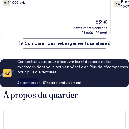
6.4
7.4
Fayetteville
Fayettev
Bie
6,4
1 003 avis
7,4
sur
sur
1 007
10,
10,
1 003 avis
Bien,
Le
62 €
1 007 avi
nouveau
taxes et frais compris
prix
18 août - 19 août
est
de
Comparer des hébergements similaires
62 €
Connectez-vous pour découvrir les réductions et les
avantages dont vous pouvez bénéficier. Plus de récompenses
pour plus d’aventures !
Se connecter
S’inscrire gratuitement
À propos du quartier