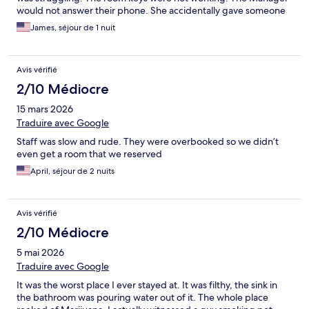
would not answer their phone. She accidentally gave someone
the key to our room and they walked in thinking it was theirs.We
James, séjour de 1 nuit
we all shocked at the misunderstanding .I’m just glad we were
dressed. Management left that poor girl to drowning when they
knew there was a huge concert that night 2miles away and they
Avis vérifié
were fully booked. And they left their guests to suffer in the
heat for hours. They should return everyone’s money for July 11,
2/10 Médiocre
2026. People had to wait for other guests to get in and out
15 mars 2026
because the key cards didn’t open the access doors. It was
horrible.
Traduire avec Google
Staff was slow and rude. They were overbooked so we didn’t
even get a room that we reserved
April, séjour de 2 nuits
Avis vérifié
2/10 Médiocre
5 mai 2026
Traduire avec Google
It was the worst place I ever stayed at. It was filthy, the sink in
the bathroom was pouring water out of it. The whole place