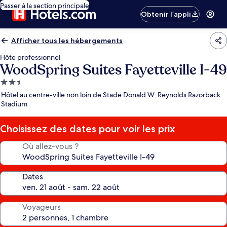
Passer à la section principale
Obtenir l’appli
Afficher tous les hébergements
Hôte professionnel
WoodSpring Suites Fayetteville I-49
Hébergement
2.5 étoiles
Hôtel au centre-ville non loin de Stade Donald W. Reynolds Razorback
Stadium
Choisissez des dates pour voir les prix
Où allez-vous ?
Dates
Voyageurs