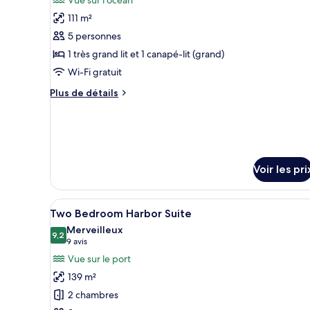
les
chambre
111 m²
photos
(Terrace)
pour
5 personnes
ce
1 très grand lit et 1 canapé-lit (grand)
type
Wi-Fi gratuit
de
Plus
Plus de détails
chambre :
de
Suite,
détails
sur
1
le
chambre
type
(Topaz)
de
Voir les pri
chambre
Suite,
1
Afficher
Une chambre d’hôtel moderne do
6
Two Bedroom Harbor Suite
chambre
toutes
(Topaz)
Merveilleux
les
9,2
9,2 sur 10
(9 avis)
9 avis
photos
Vue sur le port
pour
139 m²
ce
2 chambres
type