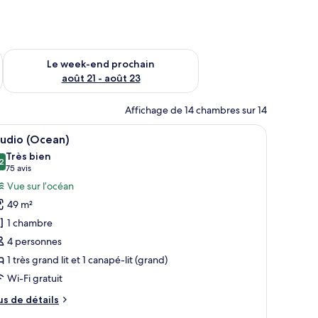
-end août 14 - août 16
Vérifier la disponibilité pour le week-end prochain août 21 - 
Le week-end prochain
août 21 - août 23
Affichage de 14 chambres sur 14
re.
, un canapé, une table à manger et un balcon avec vue.
fficher
Une chambre d’hôtel avec un grand lit, un can
4
tudio (Ocean)
outes
Très bien
s
2
8,2 sur 10
(75 avis)
75 avis
hotos
Vue sur l’océan
our
49 m²
e
1 chambre
ype
4 personnes
e
1 très grand lit et 1 canapé-lit (grand)
hambre :
tudio
Wi-Fi gratuit
Ocean)
us
us de détails
e