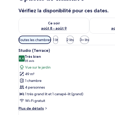
Vérifiez la disponibilité pour ces dates.
Vérifier la disponibilité pour ce soir août 8 - août 9
Vérifier la di
Ce soir
août 8 - août 9
ao
Filtres
Toutes les chambres
1 lit
2 lits
3+ lits
disponibles
Afficher
Une chambre d’hôtel avec un gr
pour
4
Studio (Terrace)
toutes
les
Très bien
les
8,4
chambres
8,4 sur 10
(35 avis)
35 avis
photos
Vue sur le jardin
pour
49 m²
ce
1 chambre
type
4 personnes
de
1 très grand lit et 1 canapé-lit (grand)
chambre :
Studio
Wi-Fi gratuit
(Terrace)
Plus
Plus de détails
de