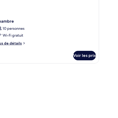
hambre
10 personnes
Wi-Fi gratuit
us
us de détails
e
tails
Voir les prix
r
pe
e
hambre
hambre