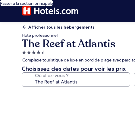
Passer à la section principale
Afficher tous les hébergements
Hôte professionnel
The Reef at Atlantis
Hébergement
4.5 étoiles
Complexe touristique de luxe en bord de plage avec parc a
Choisissez des dates pour voir les prix
Où allez-vous ?
Galerie
photos
de
l’hébergement
The