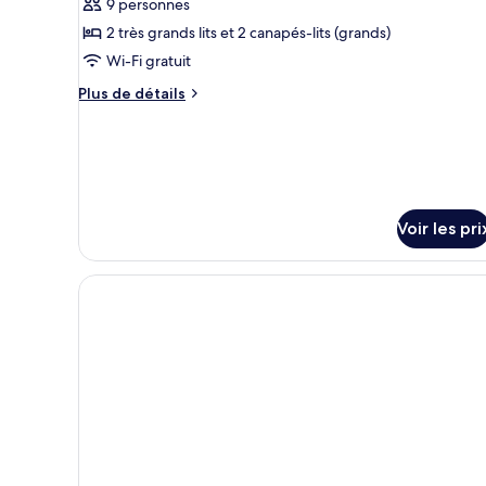
9 personnes
de
2 très grands lits et 2 canapés-lits (grands)
chambre :
Two
Wi-Fi gratuit
Bedroom
Plus
Plus de détails
Harbor
de
détails
Suite
sur
le
type
de
Voir les pri
chambre
Two
Bedroom
Harbor
Suite