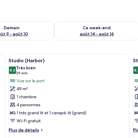
sponibilité pour demain août 9 - août 10
Vérifier la disponibilité pour ce week
Demain
Ce week-end
ût 9 - août 10
août 14 - août 16
and lit, un canapé, une table à manger et une vue sur un jardin par la fenêt
Afficher
Une chambre d’hôtel avec un grand lit
A
4
Studio (Harbor)
S
toutes
t
Très bien
les
8,2
le
8,
8,2 sur 10
(39 avis)
39 avis
photos
p
Vue sur le port
pour
p
49 m²
ce
c
1 chambre
type
t
4 personnes
de
d
1 très grand lit et 1 canapé-lit (grand)
chambre :
c
Studio
S
Wi-Fi gratuit
(Harbor)
(
Plus
Pl
Plus de détails
Pl
de
d