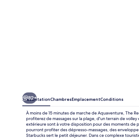
Reef
at
Atlantis
82+
Présentation
Chambres
Emplacement
Conditions
À moins de 15 minutes de marche de Aquaventure, The Reef
profiterez de massages sur la plage, d'un terrain de volley
extérieure sont à votre disposition pour des moments de p
pourront profiter des dépresso-massages, des enveloppeme
Starbucks sert le petit déjeuner. Dans ce complexe touristi