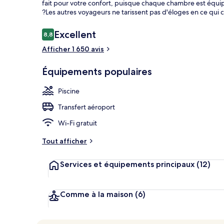
fait pour votre confort, puisque chaque chambre est équi
?Les autres voyageurs ne tarissent pas d'éloges en ce qui c
Avis
Excellent
8,8
8,8 sur 10
Parc aquatiq
voyageurs
Afficher 1 650 avis
Équipements populaires
Piscine
Transfert aéroport
Wi-Fi gratuit
Tout afficher
Services et équipements principaux
(12)
Comme à la maison
(6)