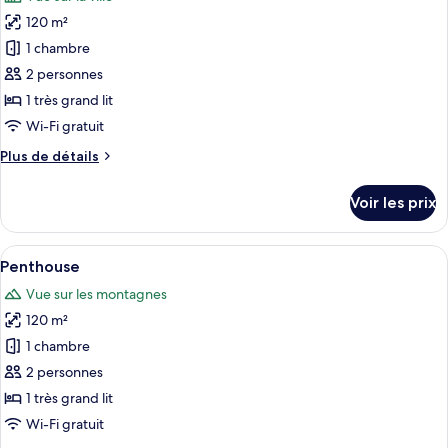
Suite
les
120 m²
photos
pour
1 chambre
ce
2 personnes
type
1 très grand lit
de
Wi-Fi gratuit
chambre :
Plus
Plus de détails
Suite
de
Présidentielle
détails
Voir les prix
sur
le
type
Afficher
Une chambre d’hôtel avec un lit, un bur
4
de
Penthouse
toutes
chambre
Vue sur les montagnes
Suite
les
Présidentielle
120 m²
photos
pour
1 chambre
ce
2 personnes
type
1 très grand lit
de
Wi-Fi gratuit
chambre :