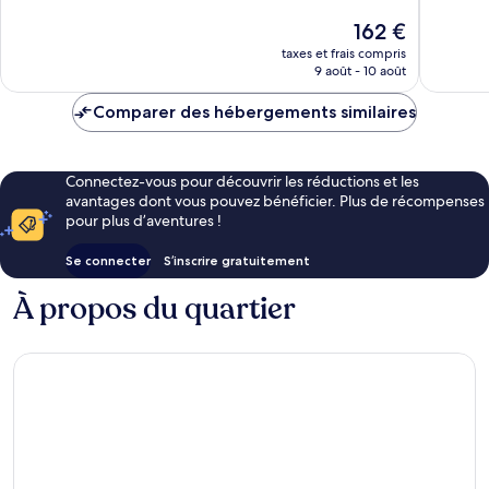
Cap
Cap
Excellent,
Merveill
Le
162 €
313 avis
252 avis
nouveau
taxes et frais compris
prix
9 août - 10 août
est
de
Comparer des hébergements similaires
162 €
Connectez-vous pour découvrir les réductions et les
avantages dont vous pouvez bénéficier. Plus de récompenses
pour plus d’aventures !
Se connecter
S’inscrire gratuitement
À propos du quartier