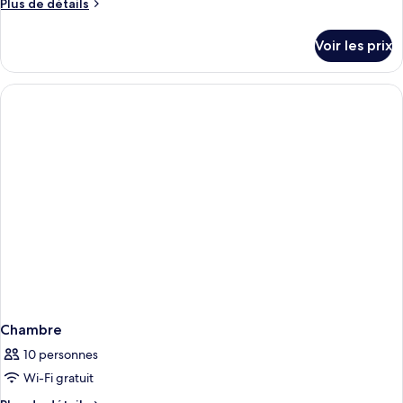
Plus
Plus de détails
de
détails
Voir les prix
sur
le
type
de
chambre
Chambre
Chambre
10 personnes
Wi-Fi gratuit