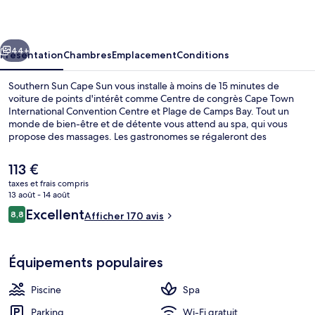
Cape
Sun
cédent
Suivant
44+
Présentation
Chambres
Emplacement
Conditions
Southern Sun Cape Sun vous installe à moins de 15 minutes de
voiture de points d'intérêt comme Centre de congrès Cape Town
International Convention Centre et Plage de Camps Bay. Tout un
monde de bien-être et de détente vous attend au spa, qui vous
propose des massages. Les gastronomes se régaleront des
spécialités Cuisine internationale au menu de l'établissement
Riempies, ouvert au moment du petit déjeuner, du déjeuner et du
Le
113 €
dîner. Parmi les autres petits avantages de cet hébergement
prix
taxes et frais compris
figurent 2 bars/lounges, une piscine couverte et une salle de fitness
actuel
13 août - 14 août
ouverte 24 h/24. Les autres voyageurs adorent le personnel
Vue aérienne
est
Avis
attentionné.
Excellent
8,8
Afficher 170 avis
de
8,8 sur 10
voyageurs
113 €.
Équipements populaires
Piscine
Spa
Parking
Wi-Fi gratuit