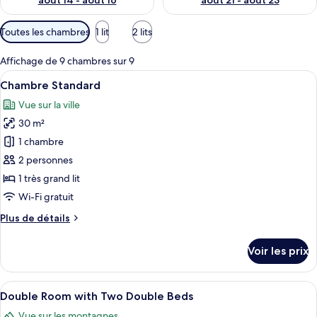
août 14 - août 16
août 21 - août 23
Filtres
Toutes les chambres
1 lit
2 lits
disponibles
pour
Affichage de 9 chambres sur 9
les
Afficher
Une chambre d’hôtel équipée d’un lit, 
5
Chambre Standard
chambres
toutes
Vue sur la ville
les
30 m²
photos
pour
1 chambre
ce
2 personnes
type
1 très grand lit
de
Wi-Fi gratuit
chambre :
Plus
Plus de détails
Chambre
de
Standard
détails
Voir les prix
sur
le
type
Afficher
Une chambre d’hôtel avec deux lits, un
5
de
Double Room with Two Double Beds
toutes
chambre
Vue sur les montagnes