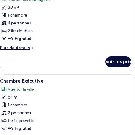
Chambre
les
Standard
30 m²
photos
pour
1 chambre
ce
4 personnes
type
2 lits doubles
de
Wi-Fi gratuit
chambre :
Plus
Plus de détails
Double
de
Room
détails
Voir les prix
with
sur
le
Two
type
Afficher
Une chambre d’hôtel équipée d’un lit, 
Double
4
de
Chambre Exécutive
toutes
Beds
chambre
Vue sur la ville
Double
les
Room
54 m²
photos
with
pour
1 chambre
Two
ce
Double
2 personnes
Beds
type
1 très grand lit
de
Wi-Fi gratuit
chambre :