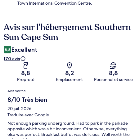
Town International Convention Centre.
Avis sur l’hébergement Southern
Avis
Sun Cape Sun
Excellent
8,8
170 avis
8,8
8,2
8,8
Propreté
Emplacement
Personnel et service
Avis
Avis vérifié
8/10 Très bien
20 juil. 2026
Traduire avec Google
Not enough parking underground. Had to park in the parkade
opposite which was a bit inconvenient. Otherwise, everything
else was perfect. Breakfast buffet was delicious. Well worth the