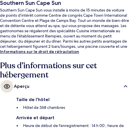
Southern Sun Cape Sun
Southern Sun Cape Sun vous installe à moins de 15 minutes de voiture
de points d'intérêt comme Centre de congrès Cape Town International
Convention Centre et Plage de Camps Bay. Tout un monde de bien-être
et de détente vous attend au spa, qui vous propose des massages. Les
gastronomes se régaleront des spécialités Cuisine internationale au
menu de l'établissement Riempies, ouvert au moment du petit
déjeuner, du déjeuner et du dîner. Parmi les autres petits avantages de
cet hébergement figurent 2 bars/lounges, une piscine couverte et une
salle de fitness ouverte 24 h/24. Les autres voyageurs adorent le
Informations sur le droit de rétractation
personnel attentionné.
Plus d’informations sur cet
hébergement
Aperçu
Taille de l'hôtel
Hôtel de 368 chambres
Arrivée et départ
Heure de début de l'enregistrement : 14 h 00 ; heure de