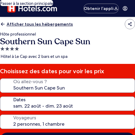
Passer à la section principale
Obtenir l’appli
Afficher tous les hébergements
Hôte professionnel
Southern Sun Cape Sun
Hébergement
4.0 étoiles
Hôtel à Le Cap avec 2 bars et un spa
Choisissez des dates pour voir les prix
Où allez-vous ?
Dates
Voyageurs