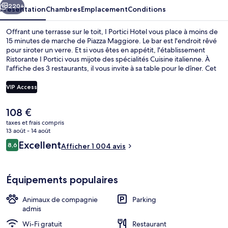
220+
Présentation
Chambres
Emplacement
Conditions
Offrant une terrasse sur le toit, I Portici Hotel vous place à moins de
15 minutes de marche de Piazza Maggiore. Le bar est l'endroit rêvé
pour siroter un verre. Et si vous êtes en appétit, l'établissement
Ristorante I Portici vous mijote des spécialités Cuisine italienne. À
l'affiche des 3 restaurants, il vous invite à sa table pour le dîner. Cet
hôtel de luxe abrite en outre un snack-bar/une épicerie fine, une
terrasse et un jardin. Le personnel attentionné et le petit déjeuner
VIP Access
remportent un franc succès auprès des autres voyageurs.
Le
108 €
Extérieur
prix
taxes et frais compris
actuel
13 août - 14 août
est
Avis
Excellent
8,6
Afficher 1 004 avis
de
8,6 sur 10
voyageurs
108 €.
Équipements populaires
Animaux de compagnie
Parking
admis
Wi-Fi gratuit
Restaurant