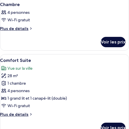
Chambre
4 personnes
Wi-Fi gratuit
Plus
Plus de détails
de
détails
Voir les prix
sur
le
type
Afficher
Une chambre d’hôtel moderne équipée d
6
de
Comfort Suite
toutes
chambre
Vue sur la ville
Chambre
les
28 m²
photos
pour
1 chambre
ce
4 personnes
type
1 grand lit et 1 canapé-lit (double)
de
Wi-Fi gratuit
chambre :
Plus
Plus de détails
Comfort
de
Suite
détails
Voir les prix