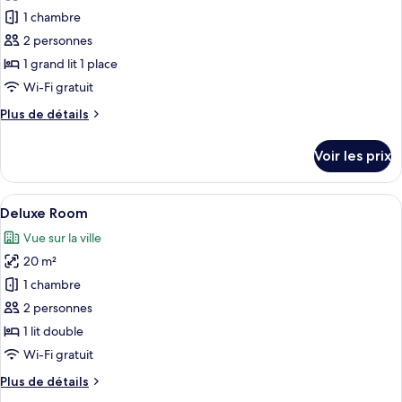
les
Studio
1 chambre
photos
Signature
pour
2 personnes
ce
1 grand lit 1 place
type
Wi-Fi gratuit
de
Plus
Plus de détails
chambre :
de
Compact
détails
Voir les prix
sur
Room
le
type
Afficher
Une chambre d’hôtel avec un grand lit, 
5
de
Deluxe Room
toutes
chambre
Vue sur la ville
Compact
les
Room
20 m²
photos
pour
1 chambre
ce
2 personnes
type
1 lit double
de
Wi-Fi gratuit
chambre :
Plus
Plus de détails
Deluxe
de