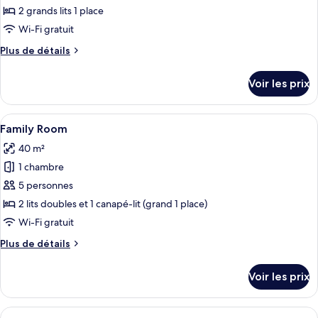
ce
2 grands lits 1 place
type
Wi-Fi gratuit
de
Plus
Plus de détails
chambre :
de
Executive
détails
Voir les prix
sur
Twin
le
Room
type
Afficher
Une chambre d’hôtel avec deux lits, un
4
de
Family Room
toutes
chambre
40 m²
Executive
les
Twin
1 chambre
photos
Room
pour
5 personnes
ce
2 lits doubles et 1 canapé-lit (grand 1 place)
type
Wi-Fi gratuit
de
Plus
Plus de détails
chambre :
de
Family
détails
Voir les prix
sur
Room
le
type
Afficher
Une terrasse sur le toit, agrémentée d’