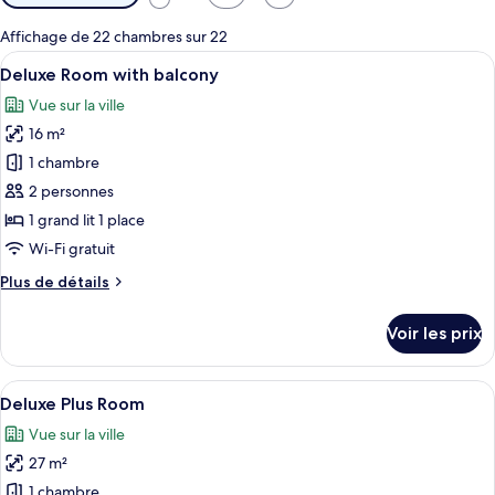
disponibles
pour
Affichage de 22 chambres sur 22
les
Afficher
Une chambre d’hôtel avec un lit, un b
5
Deluxe Room with balcony
chambres
toutes
Vue sur la ville
les
16 m²
photos
pour
1 chambre
ce
2 personnes
type
1 grand lit 1 place
de
Wi-Fi gratuit
chambre :
Plus
Plus de détails
Deluxe
de
Room
détails
Voir les prix
with
sur
le
balcony
type
Afficher
Une chambre d’hôtel avec un grand lit
5
de
Deluxe Plus Room
toutes
chambre
Vue sur la ville
Deluxe
les
Room
27 m²
photos
with
pour
1 chambre