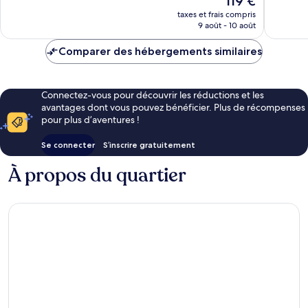
119 €
Merveilleux,
Merveill
nouveau
1 014 avis
1 104 avi
taxes et frais compris
prix
9 août - 10 août
est
de
Comparer des hébergements similaires
119 €
Connectez-vous pour découvrir les réductions et les
avantages dont vous pouvez bénéficier. Plus de récompenses
pour plus d’aventures !
Se connecter
S’inscrire gratuitement
À propos du quartier