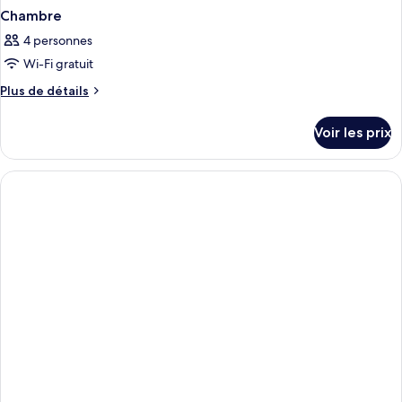
Chambre
4 personnes
Wi-Fi gratuit
Plus
Plus de détails
de
détails
Voir les prix
sur
le
type
de
chambre
Chambre