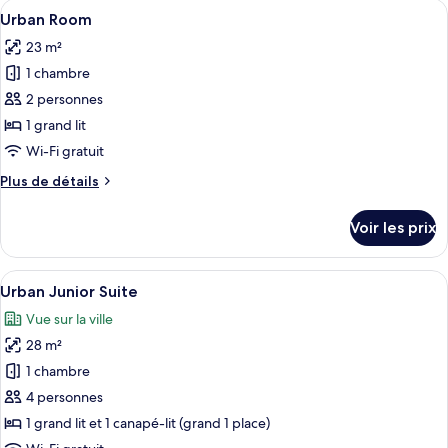
Afficher
Un lit bien fait, avec du linge de lit
5
de
Urban Room
toutes
chambre
23 m²
Superior
les
Twin
1 chambre
photos
Room
pour
2 personnes
ce
1 grand lit
type
Wi-Fi gratuit
de
Plus
Plus de détails
chambre :
de
Urban
détails
Voir les prix
sur
Room
le
type
Afficher
Une chambre d’hôtel moderne équipée d’
7
de
Urban Junior Suite
toutes
chambre
Vue sur la ville
Urban
les
Room
28 m²
photos
pour
1 chambre
ce
4 personnes
type
1 grand lit et 1 canapé-lit (grand 1 place)
de