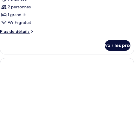
balcony
ce
2 personnes
type
1 grand lit
de
Wi-Fi gratuit
chambre :
Plus
Plus de détails
Deluxe
de
Plus
détails
Voir les prix
Room
sur
le
type
de
chambre
Deluxe
Plus
Room