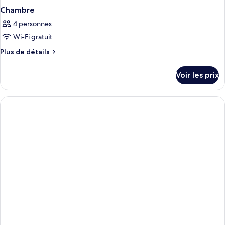
Chambre
4 personnes
Wi-Fi gratuit
Plus
Plus de détails
de
détails
Voir les prix
sur
le
type
de
chambre
Chambre