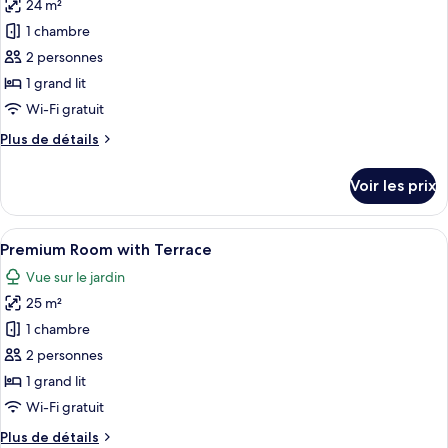
Room
24 m²
photos
pour
1 chambre
ce
2 personnes
type
1 grand lit
de
Wi-Fi gratuit
chambre :
Plus
Plus de détails
Liberty
de
Junior
détails
Voir les prix
Suite
sur
le
type
Afficher
Une chambre à coucher avec un grand l
4
de
Premium Room with Terrace
toutes
chambre
Vue sur le jardin
Liberty
les
Junior
25 m²
photos
Suite
pour
1 chambre
ce
2 personnes
type
1 grand lit
de
Wi-Fi gratuit
chambre :
Plus
Plus de détails
Premium