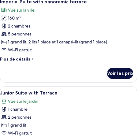
13
de
Imperial Suite with panoramic terrace
toutes
chambre
Vue sur la ville
Family
les
Room
160 m²
photos
pour
2 chambres
ce
5 personnes
type
1 grand lit, 2 lits 1 place et 1 canapé-lit (grand 1 place)
de
Wi-Fi gratuit
chambre :
Plus
Plus de détails
Imperial
de
Suite
détails
Voir les prix
with
sur
le
panoramic
type
Afficher
Une chambre d’hôtel avec un grand lit
terrace
5
de
Junior Suite with Terrace
toutes
chambre
Vue sur le jardin
Imperial
les
Suite
1 chambre
photos
with
pour
2 personnes
panoramic
ce
terrace
1 grand lit
type
Wi-Fi gratuit