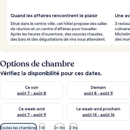
Quand les affaires rencontrent le plaisir
Une av
Situé dans le centre-ville, cet hôtel propose des salles
3 restau
de réunion et un centre d'affaires pour travailler.
culinair
Après les heures d'ouverture, des sources chaudes,
Michelin
des bars et des dégustations de vins vous attendent.
des mom
Options de chambre
Vérifiez la disponibilité pour ces dates.
Vérifier la disponibilité pour ce soir août 7 - août 8
Vérifier la disponibilité pour 
Ce soir
Demain
août 7 - août 8
août 8 - août 9
Vérifier la disponibilité pour ce week-end août 7 - août 9
Vérifier la disponibilité pour 
Ce week-end
Le week-end prochain
août 7 - août 9
août 14 - août 16
Filtres
Toutes les chambres
1 lit
3+ lits
2 lits