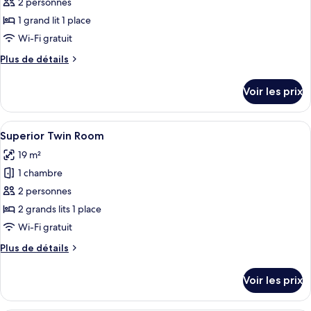
pour
2 personnes
ce
1 grand lit 1 place
type
Wi-Fi gratuit
de
Plus
Plus de détails
chambre :
de
Superior
détails
Voir les prix
sur
Room
le
type
Afficher
Une chambre d’hôtel comprenant un lit
6
de
Superior Twin Room
toutes
chambre
19 m²
Superior
les
Room
1 chambre
photos
pour
2 personnes
ce
2 grands lits 1 place
type
Wi-Fi gratuit
de
Plus
Plus de détails
chambre :
de
Superior
détails
Voir les prix
sur
Twin
le
Room
type