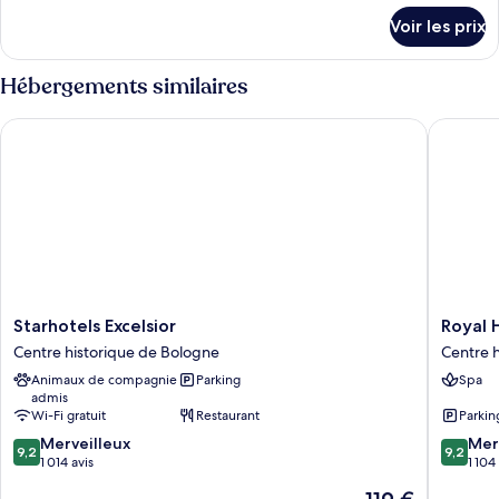
Room
détails
Voir les prix
sur
le
type
Hébergements similaires
de
chambre
Starhotels Excelsior
Royal Ho
Deluxe
Room
Starhotels
Royal
Starhotels Excelsior
Royal 
Excelsior
Hotel
Centre historique de Bologne
Centre 
Centre
Carlton
Animaux de compagnie
Parking
Spa
historique
Centre
admis
de
historiq
Wi-Fi gratuit
Restaurant
Parkin
Bologne
de
9.2
9.2
Merveilleux
Bologne
Mer
9,2
9,2
sur
sur
1 014 avis
1 104
10,
10,
Le