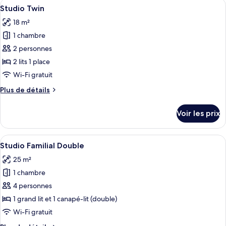
Afficher
Une chambre d’hôtel moderne avec un g
4
de
Studio Twin
toutes
chambre
18 m²
Studio
les
Double
1 chambre
photos
pour
2 personnes
ce
2 lits 1 place
type
Wi-Fi gratuit
de
Plus
Plus de détails
chambre :
de
Studio
détails
Voir les prix
sur
Twin
le
type
Afficher
Une chambre d’hôtel avec un grand lit,
5
de
Studio Familial Double
toutes
chambre
25 m²
Studio
les
Twin
1 chambre
photos
pour
4 personnes
ce
1 grand lit et 1 canapé-lit (double)
type
Wi-Fi gratuit
de