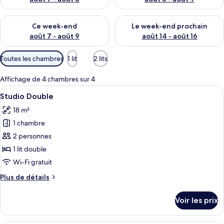
Vérifier la disponibilité pour ce week-end août 7 - août 9
Vérifier la disponibilité pour 
Ce week-end
Le week-end prochain
août 7 - août 9
août 14 - août 16
Filtres
Toutes les chambres
1 lit
2 lits
disponibles
pour
Affichage de 4 chambres sur 4
les
Afficher
Un lit bien fait, agrémenté d’un couss
5
Studio Double
chambres
toutes
18 m²
les
1 chambre
photos
pour
2 personnes
ce
1 lit double
type
Wi-Fi gratuit
de
Plus
Plus de détails
chambre :
de
Studio
détails
Voir les prix
sur
Double
le
type