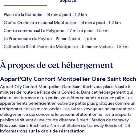
déplacer
Place de la Comédie
- 14 min à pied
- 1.2 km
Opéra Orchestre national Montpellier
- 14 min à pied
- 1.2 km
Centre commercial Le Polygone
- 17 min à pied
- 1.5 km
La Promenade du Peyrou
- 19 min à pied
- 1.6 km
Cathédrale Saint-Pierre de Montpellier
- 5 min en voiture
- 1.8 km
À propos de cet hébergement
Appart'City Confort Montpellier Gare Saint Roch
Appart'City Confort Montpellier Gare Saint Roch vous place à juste 5
minutes de route de Place de la Comédie. Dans cet hébergement qui
abrite une terrasse et un jardin, vous êtes comme un coq en pâte. Les
appartements bénéficient en outre de petits plus pratiques comme un
réfrigérateur et un micro-ondes. Les autres voyageurs ne tarissent pas
d'éloges en ce qui concerne le personnel attentionné. Les transports
publics se situent à une courte distance à pied : Station de tramway
Nouveau Saint-Roch est à 4 min et Station de tramway Rondelet, à 8
min.
Informations sur le droit de rétractation