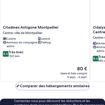
Citadines
Odalys
Citadines Antigone Montpellier
Odalys
Antigone
City
Centre
Centre-ville de Montpellier
Montpellier
Apartme
Cuisine
Laverie
Centre-
Hotel
Animaux de compagnie
Parking
ville
-
Kitche
admis
Anima
de
Montpel
admis
8.4
Montpellier
Très bien
Centre
8,4
sur
1 321 avis
Gare
8.4
Trè
8,4
10,
Saint
sur
682 a
Très
Roch
10,
Le
80 €
bien,
Centre-
Très
nouveau
1 321 avis
ville
bien,
taxes et frais compris
prix
5 sept. - 6 sept.
de
682 avis
est
Montpel
de
Comparer des hébergements similaires
80 €
Connectez-vous pour découvrir les réductions et les
avantages dont vous pouvez bénéficier. Plus de récompenses