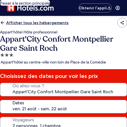
Passer à la section principale
Obtenir l’appli
Afficher tous les hébergements
Appart’hôtel
·
Hôte professionnel
Appart'City Confort Montpellier
Gare Saint Roch
Hébergement
3.0 étoiles
Appart'hôtel au centre-ville non loin de Place de la Comédie
Choisissez des dates pour voir les prix
Où allez-vous ?
Dates
Voyageurs