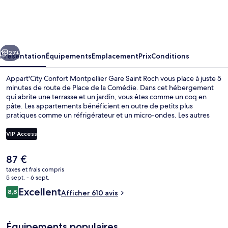
Confort
Montpellier
Gare
cédent
Suivant
Saint
27+
Présentation
Équipements
Emplacement
Prix
Conditions
Roch
Appart'City Confort Montpellier Gare Saint Roch vous place à juste 5
minutes de route de Place de la Comédie. Dans cet hébergement
qui abrite une terrasse et un jardin, vous êtes comme un coq en
pâte. Les appartements bénéficient en outre de petits plus
pratiques comme un réfrigérateur et un micro-ondes. Les autres
voyageurs ne tarissent pas d'éloges en ce qui concerne le personnel
attentionné. Les transports publics se situent à une courte distance
VIP Access
à pied : Station de tramway Nouveau Saint-Roch est à 4 min et
Station de tramway Rondelet, à 8 min.
Le
87 €
Studio Double | Bureau, fer et planche 
prix
taxes et frais compris
actuel
5 sept. - 6 sept.
est
Avis
Excellent
8,8
Afficher 610 avis
de
8,8 sur 10
voyageurs
87 €.
Équipements populaires