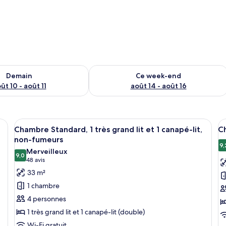
sponibilité pour demain août 10 - août 11
Vérifier la disponibilité pour ce week
Demain
Ce week-end
ût 10 - août 11
août 14 - août 16
 un lit, deux tables de chevet, un bureau avec une chaise, une télévision 
Afficher
Une chambre d’hôtel avec un grand lit
A
7
Chambre Standard, 1 très grand lit et 1 canapé-lit,
Ch
toutes
t
non-fumeurs
les
le
9,
Merveilleux
9,0
photos
p
9,0 sur 10
(48 avis)
48 avis
pour
p
33 m²
ce
c
1 chambre
type
t
4 personnes
de
d
1 très grand lit et 1 canapé-lit (double)
chambre :
c
Wi-Fi gratuit