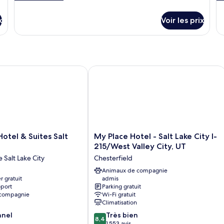
de
d
détails
dé
x
Voir les prix
sur
su
le
le
type
ty
de
d
chambre
c
Chambre
C
tel & Suites Salt Lake City
My Place Hotel - Salt Lake City I-215/
My
Hotel & Suites Salt
My Place Hotel - Salt Lake City I-
Place
215/West Valley City, UT
Hotel
e Salt Lake City
Chesterfield
-
Salt
Animaux de compagnie
r gratuit
admis
Lake
oport
Parking gratuit
City
 compagnie
Wi-Fi gratuit
I-
Climatisation
215/West
8.4
nnel
Très bien
Valley
8,4
sur
1 553 avis