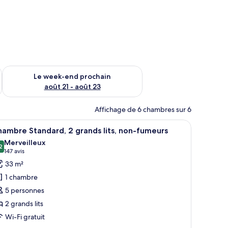
-end août 14 - août 16
Vérifier la disponibilité pour le week-end prochain août 21 - 
Le week-end prochain
août 21 - août 23
Affichage de 6 chambres sur 6
et un tableau encadré au mur.
, un bureau avec une télévision, une chaise et une lampe de bureau.
fficher
Une chambre d’hôtel avec deux lits, un bureau
5
ambre Standard, 2 grands lits, non-fumeurs
outes
Merveilleux
s
2
9,2 sur 10
(147 avis)
147 avis
hotos
33 m²
our
1 chambre
e
5 personnes
ype
2 grands lits
e
Wi-Fi gratuit
hambre :