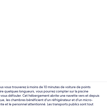
Bain à remou
vous vous trouverez à moins de 10 minutes de voiture de points
ire quelques longueurs, vous pourrez compter sur la piscine
e vous défouler. Cet hébergement abrite une navette vers et depuis
Chambre Stan
ique, les chambres bénéficient d'un réfrigérateur et d'un micro-
nte et le personnel attentionné. Les transports publics sont tout