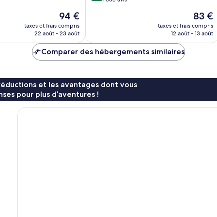
City,
10,
UT
Le
Le
94 €
83 €
Très
Chesterfield
nouveau
nouvea
bien,
taxes et frais compris
taxes et frais compris
prix
prix
22 août - 23 août
12 août - 13 août
1 553 avis
est
est
de
de
Comparer des hébergements similaires
94 €
83 €
réductions et les avantages dont vous
ses pour plus d’aventures !