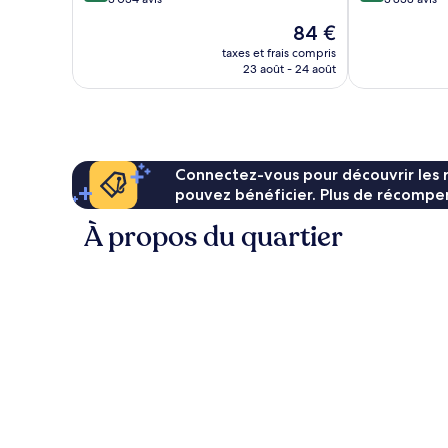
de
10,
10,
Salt
Le
84 €
Merveilleux,
Exceptionnel,
Lake
nouveau
3 034 avis
3 838 avis
taxes et frais compris
City
prix
23 août - 24 août
est
de
84 €
Connectez-vous pour découvrir les 
pouvez bénéficier. Plus de récompen
À propos du quartier