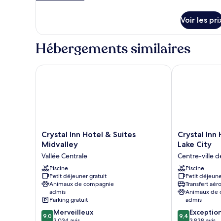
de
détails
Voir les pri
sur
le
type
Hébergements similaires
de
chambre
Chambre
Crystal Inn Hotel & Suites Midvalley
Crystal Inn Ho
Crystal
Crystal
Crystal Inn Hotel & Suites
Crystal Inn 
Inn
Inn
Midvalley
Lake City
Hotel
Hotel
Vallée Centrale
Centre-ville d
&
&
Suites
Piscine
Suites
Piscine
Petit déjeuner gratuit
Petit déjeune
Midvalley
Salt
Animaux de compagnie
Transfert aér
Vallée
Lake
admis
Animaux de
Centrale
City
Parking gratuit
admis
Centre-
9.0
9.4
Merveilleux
Exceptio
ville
9,0
9,4
sur
sur
3 034 avis
3 838 avis