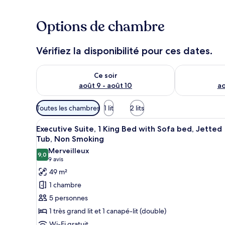
Options de chambre
Vérifiez la disponibilité pour ces dates.
Vérifier la disponibilité pour ce soir août 9 - août 10
Vérifier la di
Ce soir
août 9 - août 10
ao
Filtres
Toutes les chambres
1 lit
2 lits
disponibles
Afficher
Une chambre d’hôtel comprenant
pour
5
Executive Suite, 1 King Bed with Sofa bed, Jetted
toutes
les
Tub, Non Smoking
les
chambres
Merveilleux
9,0
photos
9,0 sur 10
(9 avis)
9 avis
pour
49 m²
ce
1 chambre
type
5 personnes
de
1 très grand lit et 1 canapé-lit (double)
chambre :
Wi-Fi gratuit