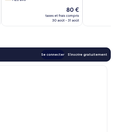
Merveilleux,
10,
Le
80 €
1 007 avis
Bien,
u
nouveau
1 126 avis
taxes et frais compris
tax
prix
30 août - 31 août
est
de
80 €
Se connecter
S’inscrire gratuitement