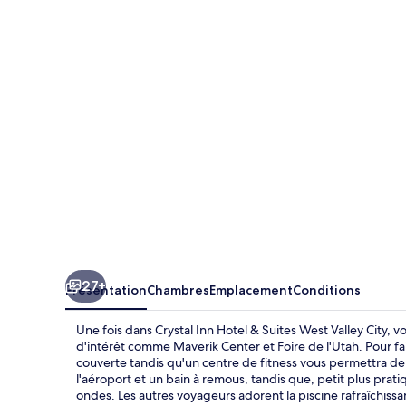
Inn
Hotel
&
Suites
West
Valley
City
27+
Présentation
Chambres
Emplacement
Conditions
Une fois dans Crystal Inn Hotel & Suites West Valley City, 
d'intérêt comme Maverik Center et Foire de l'Utah. Pour fa
couverte tandis qu'un centre de fitness vous permettra d
l'aéroport et un bain à remous, tandis que, petit plus prat
ondes. Les autres voyageurs adorent la piscine rafraîchissa