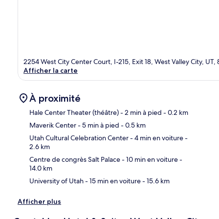
2254 West City Center Court, I-215, Exit 18, West Valley City, UT,
Afficher la carte
À proximité
Hale Center Theater (théâtre)
- 2 min à pied
- 0.2 km
Maverik Center
- 5 min à pied
- 0.5 km
Car
Utah Cultural Celebration Center
- 4 min en voiture
-
2.6 km
Centre de congrès Salt Palace
- 10 min en voiture
-
14.0 km
University of Utah
- 15 min en voiture
- 15.6 km
Afficher plus