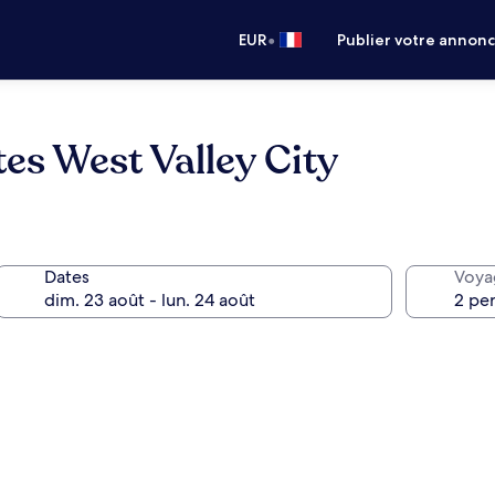
•
EUR
Publier votre annon
tes West Valley City
Dates
Voya