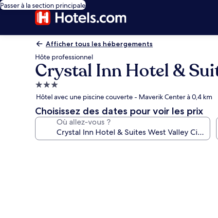
Passer à la section principale
Afficher tous les hébergements
Hôte professionnel
Crystal Inn Hotel & Sui
Hébergement
3.0 étoiles
Hôtel avec une piscine couverte - Maverik Center à 0,4 km
Choisissez des dates pour voir les prix
Où allez-vous ?
Galerie
photos
de
l’hébergement
Crystal