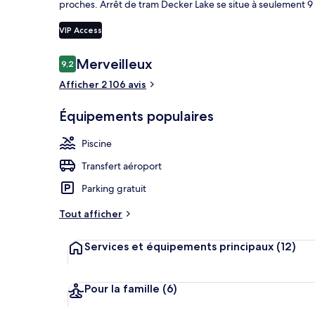
proches. Arrêt de tram Decker Lake se situe à seulement 9 
VIP Access
Hall
Avis
Merveilleux
9,2
9,2 sur 10
voyageurs
Afficher 2 106 avis
Équipements populaires
Piscine
Transfert aéroport
Parking gratuit
Tout afficher
Services et équipements principaux
(12)
Pour la famille
(6)